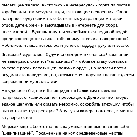
пылающее железо, нисколько не интересуясь - горит ли пустая
коробка или там мечутся люди, взывающие о спасении. Скоро,
наверное, будут снимать собственных умирающих матерей,
отцов, детей, жен - и выкладывать в интернете для сбора
посетителей... Будешь тонуть и захлебываться ледяной водой
среди крошащегося льда - тебя снимут сначала навороченной
мобилкой, и лишь потом, если успеют, подадут руку или весло.
Знакомый журналист, будучи спецкором в чеченской кампании,
не выдержал, схватил "калашников" и отбивал атаку боевиков
вместе с ротой пехотинцев, получил орден, но коллеги потом
осудили его поведение, он, оказывается, нарушил некие кодексы
современной журналистики.
Не удивился бы, если бы инцидент с Галкиным оказался,
например, спланированной провокацией. Долго ли что-нибудь
эдакое шепнуть или сказать негромко, оскорбить втихушку, чтобы
вызвать ответную реакцию? А тут уж и камера наготове, и менты
за дверью стоят...
Мерзкий мир, абсолютно не заслуживающий именования себя
"цивилизацией". Посаженные на кол средневековые жертвы