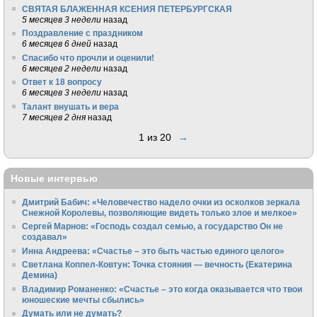
СВЯТАЯ БЛАЖЕННАЯ КСЕНИЯ ПЕТЕРБУРГСКАЯ
5 месяцев 3 недели
назад
Поздравление с праздником
6 месяцев 6 дней
назад
Спасибо что прочли и оценили!
6 месяцев 2 недели
назад
Ответ к 18 вопросу
6 месяцев 3 недели
назад
Талант внушать и вера
7 месяцев 2 дня
назад
1 из 20
→
Новые интервью
Дмитрий Бабич: «Человечество надело очки из осколков зеркала
Снежной Королевы, позволяющие видеть только злое и мелкое»
Сергей Марнов: «Господь создал семью, а государство Он не
создавал»
Инна Андреева: «Счастье – это быть частью единого целого»
Светлана Коппел-Ковтун: Точка стояния — вечность (Екатерина
Демина)
Владимир Романенко: «Счастье – это когда оказывается что твои
юношеские мечты сбылись»
Думать или не думать?