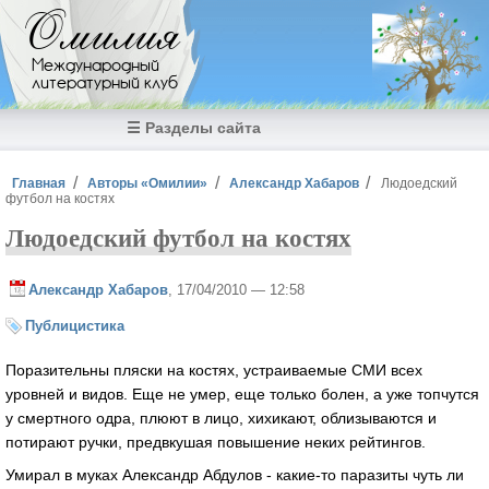
Перейти к основному содержанию
Омилия
Международный
литературный клуб
☰ Разделы сайта
Вы здесь
Главная
Авторы «Омилии»
Александр Хабаров
Людоедский
футбол на костях
Людоедский футбол на костях
Александр Хабаров
, 17/04/2010 — 12:58
Публицистика
Поразительны пляски на костях, устраиваемые СМИ всех
уровней и видов. Еще не умер, еще только болен, а уже топчутся
у смертного одра, плюют в лицо, хихикают, облизываются и
потирают ручки, предвкушая повышение неких рейтингов.
Умирал в муках Александр Абдулов - какие-то паразиты чуть ли