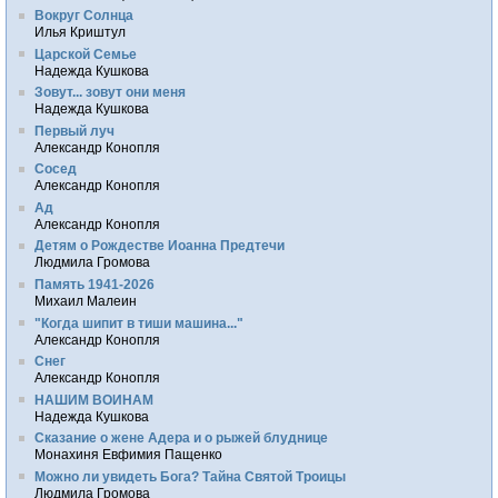
Вокруг Солнца
Илья Криштул
Царской Семье
Надежда Кушкова
Зовут... зовут они меня
Надежда Кушкова
Первый луч
Александр Конопля
Сосед
Александр Конопля
Ад
Александр Конопля
Детям о Рождестве Иоанна Предтечи
Людмила Громова
Память 1941-2026
Михаил Малеин
"Когда шипит в тиши машина..."
Александр Конопля
Снег
Александр Конопля
НАШИМ ВОИНАМ
Надежда Кушкова
Сказание о жене Адера и о рыжей блуднице
Монахиня Евфимия Пащенко
Можно ли увидеть Бога? Тайна Святой Троицы
Людмила Громова