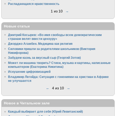
Распадающаяся нравственность
1 из 10
→
Новые статьи
Дмитрий Косырев: «Во имя свободы всем демократическим
странам велят ввести цензуру»
Джорджо Агамбен. Медицина как религия
Силовики пришли за родителями школьников (Виктория
Никифорова)
Забудем казнь за вкусный сыр (Георгий Зотов)
Может ли машина творить? Стихи, музыка и картины, написанные
компьютером (Екатерина Никитина)
Искушение цифровизацией
Владимир Легойда: Ситуация с гонениями на христиан в Африке
не улучшается
←
4 из 10
→
Новое в Читальном зале
Каждый выбирает для себя (Юрий Левитанский)