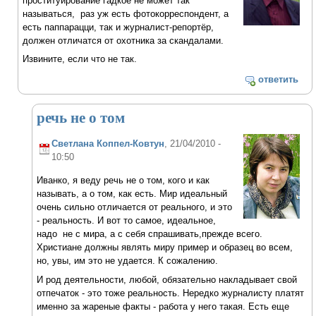
проституирование гадкое не может так
называться, раз уж есть фотокорреспондент, а
есть паппарацци, так и журналист-репортёр,
должен отличатся от охотника за скандалами.
Извините, если что не так.
ответить
речь не о том
Светлана Коппел-Ковтун
, 21/04/2010 -
10:50
Иванко, я веду речь не о том, кого и как
называть, а о том, как есть. Мир идеальный
очень сильно отличается от реального, и это
- реальность. И вот то самое, идеальное,
надо не с мира, а с себя спрашивать,прежде всего.
Христиане должны являть миру пример и образец во всем,
но, увы, им это не удается. К сожалению.
И род деятельности, любой, обязательно накладывает свой
отпечаток - это тоже реальность. Нередко журналисту платят
именно за жареные факты - работа у него такая. Есть еще