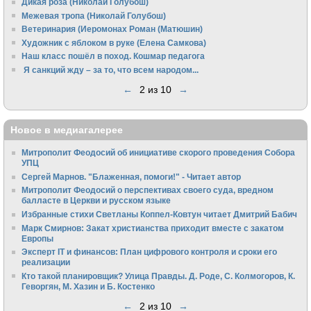
Дикая роза (Николай Голубош)
Межевая тропа (Николай Голубош)
Ветеринария (Иеромонах Роман (Матюшин)
Художник с яблоком в руке (Елена Самкова)
Наш класс пошёл в поход. Кошмар педагога
Я санкций жду – за то, что всем народом...
←
2 из 10
→
Новое в медиагалерее
Митрополит Феодосий об инициативе скорого проведения Собора
УПЦ
Сергей Марнов. "Блаженная, помоги!" - Читает автор
Митрополит Феодосий о перспективах своего суда, вредном
балласте в Церкви и русском языке
Избранные стихи Светланы Коппел-Ковтун читает Дмитрий Бабич
Марк Смирнов: Закат христианства приходит вместе с закатом
Европы
Эксперт IT и финансов: План цифрового контроля и сроки его
реализации
Кто такой планировщик? Улица Правды. Д. Роде, С. Колмогоров, К.
Геворгян, М. Хазин и Б. Костенко
←
2 из 10
→