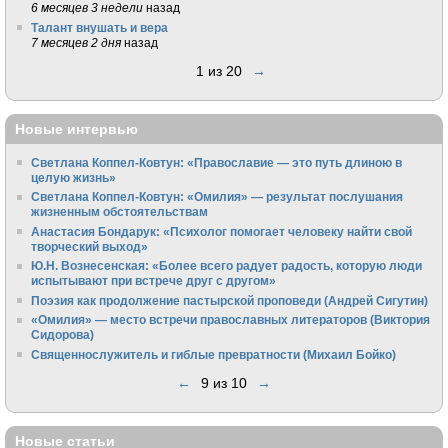
6 месяцев 3 недели
назад
Талант внушать и вера
7 месяцев 2 дня
назад
1 из 20
→
Новые интервью
Светлана Коппел-Ковтун: «Православие — это путь длиною в
целую жизнь»
Светлана Коппел-Ковтун: «Омилия» — результат послушания
жизненным обстоятельствам
Анастасия Бондарук: «Психолог помогает человеку найти свой
творческий выход»
Ю.Н. Вознесенская: «Более всего радует радость, которую люди
испытывают при встрече друг с другом»
Поэзия как продолжение пастырской проповеди (Андрей Сигутин)
«Омилия» — место встречи православных литераторов (Виктория
Сидорова)
Священнослужитель и гиблые превратности (Михаил Бойко)
←
9 из 10
→
Новые статьи