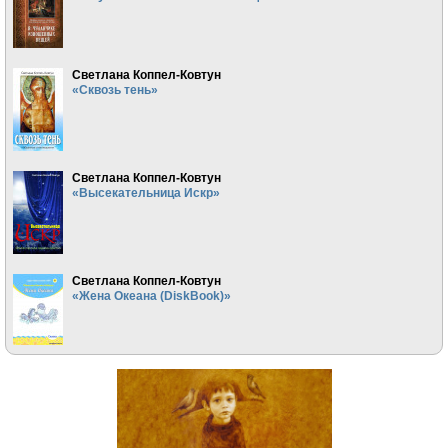
Светлана Коппел-Ковтун
«Сквозь тень»
Светлана Коппел-Ковтун
«Высекательница Искр»
Светлана Коппел-Ковтун
«Жена Океана (DiskBook)»