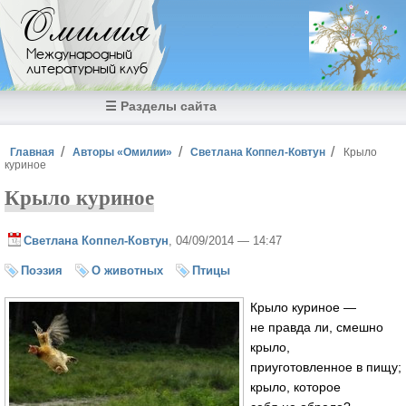
Перейти к основному содержанию
Омилия
Международный
литературный клуб
☰ Разделы сайта
Вы здесь
Главная
Авторы «Омилии»
Светлана Коппел-Ковтун
Крыло
куриное
Крыло куриное
Светлана Коппел-Ковтун
, 04/09/2014 — 14:47
Поэзия
О животных
Птицы
Крыло куриное —
не правда ли, смешно
крыло,
приуготовленное в пищу;
крыло, которое