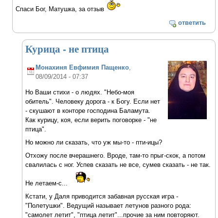
Спаси Бог, Матушка, за отзыв
ответить
Курица - не птица
Монахиня Евфимия Пащенко
,
08/09/2014 - 07:37
Но Ваши стихи - о людях. "Небо-моя
обитель". Человеку дорога - к Богу. Если нет
- скушают в конторе господина Баламута.
Как курицу, коя, если верить поговорке - "не
птица".
Но можно ли сказать, что уж мы-то - пти-ицы?
Отхожу после вчерашнего. Вроде, там-то прыг-скок, а потом
свалилась с ног. Успев сказать не все, сумев сказать - не так.
Не летаем-с...
Кстати, у Даля приводится забавная русская игра -
"Полетушки". Ведущий называет летунов разного рода:
"самолет летит", "птица летит"...прочие за ним повторяют.