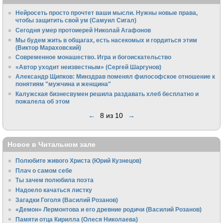
Нейросеть просто прочтет ваши мысли. Нужны новые права,
чтобы защитить свой ум (Самуил Сигал)
Сегодня умер протоиерей Николай Агафонов
Мы будем жить в общагах, есть насекомых и гордиться этим
(Виктор Мараховский)
Cовременное монашество. Игра и богоискательство
«Автор уходит неизвестным» (Сергей Шаргунов)
Александр Щипков: Минздрав поменял философское отношение к
понятиям "мужчина и женщина"
Калужская бизнесвумен решила раздавать хлеб бесплатно и
пожалела об этом
←
8 из 10
→
Новое в Читальном зале
Полюбите живого Христа (Юрий Кузнецов)
Плач о самом себе
Ты зачем полюбила поэта
Надоело качаться листку
Загадки Гоголя (Василий Розанов)
«Демон» Лермонтова и его древние родичи (Василий Розанов)
Памяти отца Кирилла (Олеся Николаева)