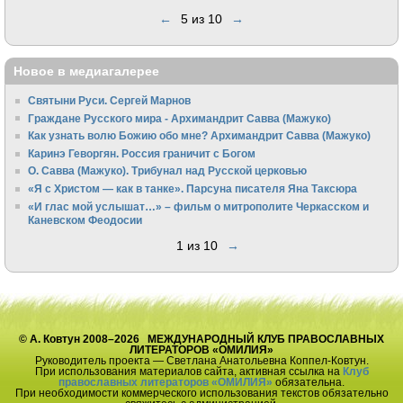
←
5 из 10
→
Новое в медиагалерее
Святыни Руси. Сергей Марнов
Граждане Русского мира - Архимандрит Савва (Мажуко)
Как узнать волю Божию обо мне? Архимандрит Савва (Мажуко)
Каринэ Геворгян. Россия граничит с Богом
О. Савва (Мажуко). Трибунал над Русской церковью
«Я с Христом — как в танке». Парсуна писателя Яна Таксюра
«И глас мой услышат…» – фильм о митрополите Черкасском и
Каневском Феодосии
1 из 10
→
© А. Ковтун 2008–2026 МЕЖДУНАРОДНЫЙ КЛУБ ПРАВОСЛАВНЫХ
ЛИТЕРАТОРОВ «ОМИЛИЯ»
Руководитель проекта — Светлана Анатольевна Коппел-Ковтун.
При использования материалов сайта, активная ссылка на
Клуб
православных литераторов «ОМИЛИЯ»
обязательна.
При необходимости коммерческого использования текстов обязательно