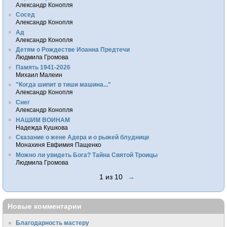
Александр Конопля
Сосед
Александр Конопля
Ад
Александр Конопля
Детям о Рождестве Иоанна Предтечи
Людмила Громова
Память 1941-2026
Михаил Малеин
"Когда шипит в тиши машина..."
Александр Конопля
Снег
Александр Конопля
НАШИМ ВОИНАМ
Надежда Кушкова
Сказание о жене Адера и о рыжей блуднице
Монахиня Евфимия Пащенко
Можно ли увидеть Бога? Тайна Святой Троицы
Людмила Громова
1 из 10
→
Новые комментарии
Благодарность мастеру