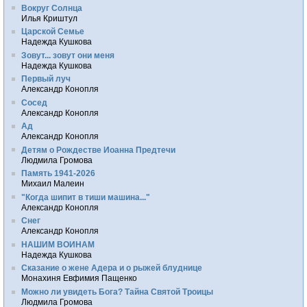
Вокруг Солнца
Илья Криштул
Царской Семье
Надежда Кушкова
Зовут... зовут они меня
Надежда Кушкова
Первый луч
Александр Конопля
Сосед
Александр Конопля
Ад
Александр Конопля
Детям о Рождестве Иоанна Предтечи
Людмила Громова
Память 1941-2026
Михаил Малеин
"Когда шипит в тиши машина..."
Александр Конопля
Снег
Александр Конопля
НАШИМ ВОИНАМ
Надежда Кушкова
Сказание о жене Адера и о рыжей блуднице
Монахиня Евфимия Пащенко
Можно ли увидеть Бога? Тайна Святой Троицы
Людмила Громова