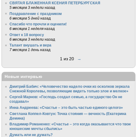
СВЯТАЯ БЛАЖЕННАЯ КСЕНИЯ ПЕТЕРБУРГСКАЯ
5 месяцев 3 недели
назад
Поздравление с праздником
6 месяцев 5 дней
назад
Спасибо что прочли и оценили!
6 месяцев 1 неделя
назад
Ответ к 18 вопросу
6 месяцев 3 недели
назад
Талант внушать и вера
7 месяцев 1 день
назад
1 из 20
→
Новые интервью
Дмитрий Бабич: «Человечество надело очки из осколков зеркала
Снежной Королевы, позволяющие видеть только злое и мелкое»
Сергей Марнов: «Господь создал семью, а государство Он не
создавал»
Инна Андреева: «Счастье – это быть частью единого целого»
Светлана Коппел-Ковтун: Точка стояния — вечность (Екатерина
Демина)
Владимир Романенко: «Счастье – это когда оказывается что твои
юношеские мечты сбылись»
Думать или не думать?