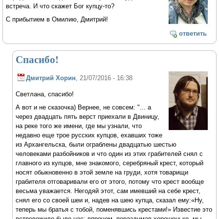
встреча. И что скажет Бог купцу-то?
С прибытием в Омилию, Дмитрий!
ответить
Спасибо!
Дмитрий Хорин
, 21/07/2016 - 16:38
Светлана, спасибо!
А вот и не сказочка) Вернее, не совсем: "... а
через двадцать пять верст приехали в Двиницу,
на реке того же имени, где мы узнали, что
недавно еще трое русских купцов, ехавших тоже
из Архангельска, были ограблены двадцатью шестью
человеками разбойников и что один из этих грабителей снял с
главного из купцов, мне знакомого, серебряный крест, который
носят обыкновенно в этой земле на груди, хотя товарищи
грабителя отговаривали его от этого, потому что крест вообще
весьма уважается. Негодяй этот, сам имевший на себе крест,
снял его со своей шеи и, надев на шею купца, сказал ему:«Ну,
теперь мы братья с тобой, поменявшись крестами!» Известие это
встревожило было нас; впрочем, пораздумав хорошенько, мы