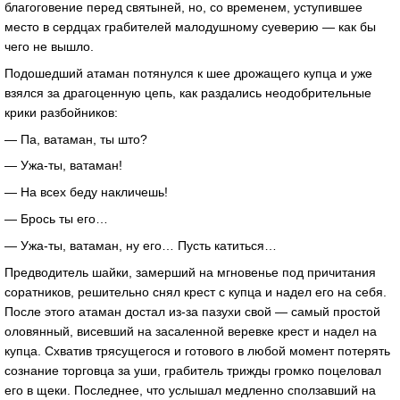
благоговение перед святыней, но, со временем, уступившее
место в сердцах грабителей малодушному суеверию — как бы
чего не вышло.
Подошедший атаман потянулся к шее дрожащего купца и уже
взялся за драгоценную цепь, как раздались неодобрительные
крики разбойников:
— Па, ватаман, ты што?
— Ужа-ты, ватаман!
— На всех беду накличешь!
— Брось ты его…
— Ужа-ты, ватаман, ну его… Пусть катиться…
Предводитель шайки, замерший на мгновенье под причитания
соратников, решительно снял крест с купца и надел его на себя.
После этого атаман достал из-за пазухи свой — самый простой
оловянный, висевший на засаленной веревке крест и надел на
купца. Схватив трясущегося и готового в любой момент потерять
сознание торговца за уши, грабитель трижды громко поцеловал
его в щеки. Последнее, что услышал медленно сползавший на