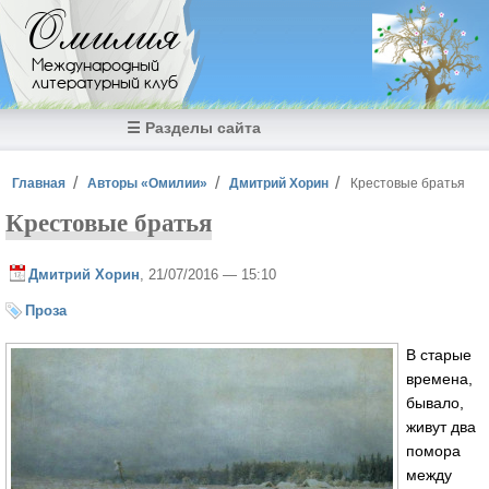
Перейти к основному содержанию
Омилия
Международный
литературный клуб
☰ Разделы сайта
Вы здесь
Главная
Авторы «Омилии»
Дмитрий Хорин
Крестовые братья
Крестовые братья
Дмитрий Хорин
, 21/07/2016 — 15:10
Проза
В старые
времена,
бывало,
живут два
помора
между