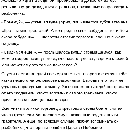
желавшие идти на ледяной, пробиравший до костей ветер,
решили внутри дожидаться стрельцов, призванных сопровождать
разбойника.
«Почему?», — услышал купец хрип, лишившегося зубов атамана.
«Брат ты мне крестовый. А коль родню свою забудешь, то, и Бога
скоро забудешь», — шепотом ответил торговец, спешно выходя
на улицу.
«Свидимся еще!», — послышалось купцу, стремящемуся, как
можно скорее покинут это жуткое место, уже за дверями съезжей.
Или может ему это только показалось?
Спустя несколько дней весь Архангельск говорил о состоявшейся
казни первого на Беломорье разбойника. Выходит, что так и не
удалось оправдаться атаману. Уж очень много людей пострадало
от его злодеяний: кто-то вспомнил самого грабителя, кто-то
признал свои похищенные товары.
Всю жизнь молился торговец о крестовом своем брате, считая,
что за грехи, сам Бог послал ему в названные родственники
грабителя. А еще, по всякому случаю, любил вспоминать он
разбойника, что первым вошёл в Царство Небесное.