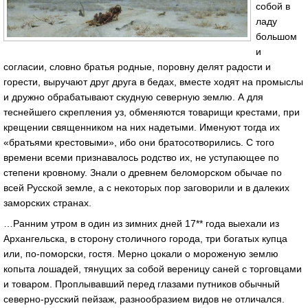
собой в
ладу
большом
и
согласии, словно братья родные, поровну делят радости и
горести, выручают друг друга в бедах, вместе ходят на промыслы
и дружно обрабатывают скудную северную землю. А для
теснейшего скрепления уз, обменяются товарищи крестами, при
крещении священником на них надетыми. Именуют тогда их
«братьями крестовыми», ибо они братосотворились. С того
времени всеми признавалось родство их, не уступающее по
степени кровному. Знали о древнем беломорском обычае по
всей Русской земле, а с некоторых пор заговорили и в далеких
заморских странах.
…Ранним утром в один из зимних дней 17** года выехали из
Архангельска, в сторону столичного города, три богатых купца
или, по-поморски, гостя. Мерно цокали о мороженую землю
копыта лошадей, тянущих за собой вереницу саней с торговцами
и товаром. Проплывавший перед глазами путников обычный
северно-русский пейзаж, разнообразием видов не отличался.