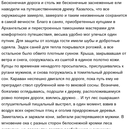
Бесконечная дорога и столь же бесконечные заснеженные ели
наводили на путешественников дрему. Казалось, что все
окружающее замерло, замерзло и таким неизменным сохранится
в самой вечности. Благо в санях, приобретенных купцами в
Архангельске и перестроенных тамошними мастерами для
комфортного путешествия, весьма удобно мог улечься один
путник. Для защиты от холода гости имели шубы и добротные
одеяла. Задок саней для тепла покрывался рогожей, а все
остальное было обвито плотным сукном. Крыша, закрывавшая от
ветра и снега, сооружалась из сшитой в единое полотно кожи.
Купцы по временам ненадолго просыпались, прислушивались к
ругани мужиков, и снова погружались в томительный дорожный
сон. Караван неспешно двигался по дороге, пока путь ему не
преградил ствол срубленной кем-то вековой сосны. Возничие,
боязливо оглядываясь, подошли к дереву, расположившемуся
ровно поперек дороги, взялись дружно… И тут лес ошарашил
оглушительный пищальный выстрел, в один момент, взвив в
воздух всех окрестных птиц и оголив придорожные деревья.
Заметались и заржали кони, забегали растерявшиеся мужики. В
мгновение ока с разных сторон белоснежной кромки леса