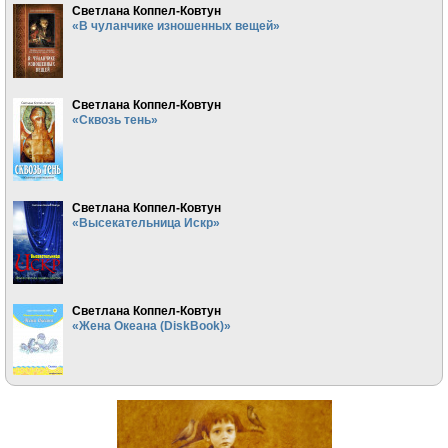
Светлана Коппел-Ковтун
«В чуланчике изношенных вещей»
Светлана Коппел-Ковтун
«Сквозь тень»
Светлана Коппел-Ковтун
«Высекательница Искр»
Светлана Коппел-Ковтун
«Жена Океана (DiskBook)»