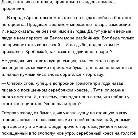
Дьяк, встал из-за стола и, пристально оглядев атамана,
продолжил:
— В городе Архангельском пытался он выдать себя за богатого
негоцианта. Продавал в великом множестве товары заморские.
И, надо сказать, не без значимой выгоды. Да тут узнали верные
люди в нем первого на Белом море разбойника. Вот беда только:
не признает тать вины своей… И на дыбе, под опытом не
признался. Хробоской, так, кажется, двиняне говорят?
Не дождавшись ответа купца, сыщик, взял со стола ворох
испещренных мелкими строчками бумаг, долго их перелистывал,
и, найдя нужный лист, вновь обратился к торговцу:
— С твоих слов, купец, в допросной грамоте три года назад
писано о похищенном серебряном кресте… Тут и описание
оного имеется. И, по всему, совпадает оно с тем, что найден у
этого «негоцианта». Узнаешь ли крест?
Оторвав взгляд от бумаг, дьяк указал купцу на стоящую в углу
горницы скамью с разложенными на ней вещами, найденными
при аресте у атамана. Среди прочего торговец увидел и свой,
похищенный в то злополучное утро, серебреный крест на толстой