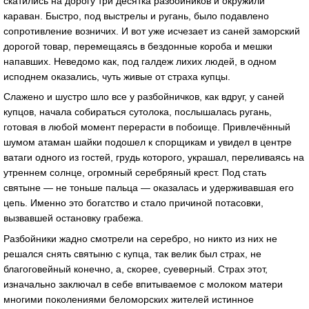
скатились на дорогу три десятка разбойников и окружили
караван. Быстро, под выстрелы и ругань, было подавлено
сопротивление возничих. И вот уже исчезает из саней заморский
дорогой товар, перемещаясь в бездонные короба и мешки
напавших. Неведомо как, под галдеж лихих людей, в одном
исподнем оказались, чуть живые от страха купцы.
Слажено и шустро шло все у разбойничков, как вдруг, у саней
купцов, начала собираться сутолока, послышалась ругань,
готовая в любой момент перерасти в побоище. Привлечённый
шумом атаман шайки подошел к спорщикам и увидел в центре
ватаги одного из гостей, грудь которого, украшал, переливаясь на
утреннем солнце, огромный серебряный крест. Под стать
святыне — не тоньше пальца — оказалась и удерживавшая его
цепь. Именно это богатство и стало причиной потасовки,
вызвавшей остановку грабежа.
Разбойники жадно смотрели на серебро, но никто из них не
решался снять святыню с купца, так велик был страх, не
благоговейный конечно, а, скорее, суеверный. Страх этот,
изначально заключал в себе впитываемое с молоком матери
многими поколениями беломорских жителей истинное