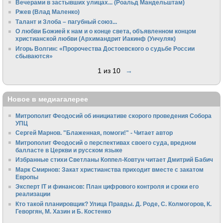
Вечерами в застывших улицах... (Роальд Мандельштам)
Ржев (Влад Маленко)
Талант и Злоба – пагубный союз...
О любви Божией к нам и о конце света, объявленном концом
христианской любви (Архимандрит Иакинф (Унчуляк)
Игорь Волгин: «Пророчества Достоевского о судьбе России
сбываются»
1 из 10
→
Новое в медиагалерее
Митрополит Феодосий об инициативе скорого проведения Собора
УПЦ
Сергей Марнов. "Блаженная, помоги!" - Читает автор
Митрополит Феодосий о перспективах своего суда, вредном
балласте в Церкви и русском языке
Избранные стихи Светланы Коппел-Ковтун читает Дмитрий Бабич
Марк Смирнов: Закат христианства приходит вместе с закатом
Европы
Эксперт IT и финансов: План цифрового контроля и сроки его
реализации
Кто такой планировщик? Улица Правды. Д. Роде, С. Колмогоров, К.
Геворгян, М. Хазин и Б. Костенко