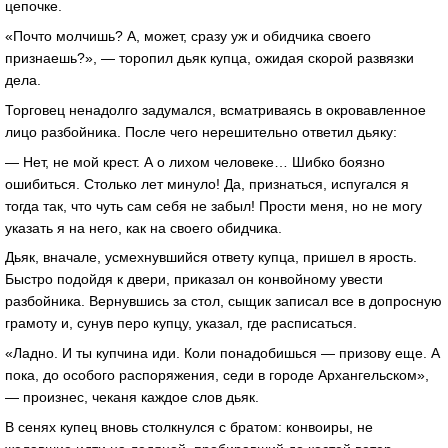
цепочке.
«Почто молчишь? А, может, сразу уж и обидчика своего
признаешь?», — торопил дьяк купца, ожидая скорой развязки
дела.
Торговец ненадолго задумался, всматриваясь в окровавленное
лицо разбойника. После чего нерешительно ответил дьяку:
— Нет, не мой крест. А о лихом человеке… Шибко боязно
ошибиться. Столько лет минуло! Да, признаться, испугался я
тогда так, что чуть сам себя не забыл! Прости меня, но не могу
указать я на него, как на своего обидчика.
Дьяк, вначале, усмехнувшийся ответу купца, пришел в ярость.
Быстро подойдя к двери, приказал он конвойному увести
разбойника. Вернувшись за стол, сыщик записал все в допросную
грамоту и, сунув перо купцу, указал, где расписаться.
«Ладно. И ты купчина иди. Коли понадобишься — призову еще. А
пока, до особого распоряжения, седи в городе Архангельском»,
— произнес, чеканя каждое слов дьяк.
В сенях купец вновь столкнулся с братом: конвоиры, не