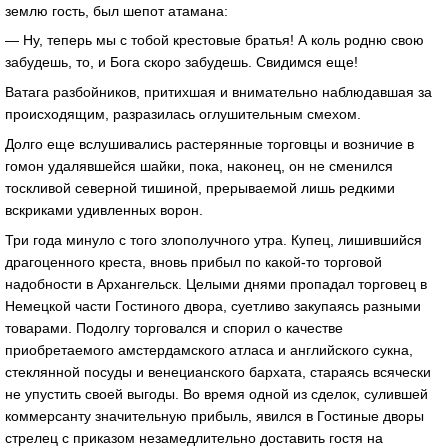
землю гость, был шепот атамана:
— Ну, теперь мы с тобой крестовые братья! А коль родню свою
забудешь, то, и Бога скоро забудешь. Свидимся еще!
Ватага разбойников, притихшая и внимательно наблюдавшая за
происходящим, разразилась оглушительным смехом.
Долго еще вслушивались растерянные торговцы и возничие в
гомон удалявшейся шайки, пока, наконец, он не сменился
тоскливой северной тишиной, прерываемой лишь редкими
вскриками удивленных ворон.
Три года минуло с того злополучного утра. Купец, лишившийся
драгоценного креста, вновь прибыл по какой-то торговой
надобности в Архангельск. Целыми днями пропадал торговец в
Немецкой части Гостиного двора, суетливо закупаясь разными
товарами. Подолгу торговался и спорил о качестве
приобретаемого амстердамского атласа и английского сукна,
стеклянной посуды и венецианского бархата, стараясь всячески
не упустить своей выгоды. Во время одной из сделок, сулившей
коммерсанту значительную прибыль, явился в Гостиные дворы
стрелец с приказом незамедлительно доставить гостя на