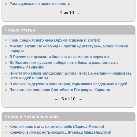
Распадающаяся нравственность
1 из 10
→
Новые статьи
Гром среди ясного неба (Архим. Симеон (Гагатик)
Михаил Хазин: Не «свобода» против «диктатуры», а хаос против
порядка
В России предсказали болезни из-за масок и перчаток
Во Всемирном русском соборе потребовали расследовать
причины пандемии
Никита Михалков заподозрил Билла Гейтса в желании чипировать
всех людей планеты
В Москве задержали волонтеров, кормивших бездомных людей
Пасхальное послание Святейшего Патриарха Кирилла
←
6 из 10
→
Новое в Читальном зале
Коль хочешь жить, то, жизнь любя (Лариса Миллер)
Конечно, в лужах есть окошко... (Роальд Мандельштам)