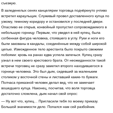
съезжую.
В заледенелых сенях канцелярии торговца подчёркнуто учтиво
встретил караульщик. Служивый провел доставленного купца по
узкому, темному коридору и остановился у последней двери.
Опасливо ее открыв, конвойный пропустил сопровождаемого в
небольшую горницу. Первым, что увидел в ней купец, была
согбенная фигура человека, стоявшего в углу. Руки и ноги его
были закованы в кандалы, соединённые между собой широкой
цепью. Изможденное тело арестанта было покрыто свежими
побоями: кровь на ранах едва успела запечься. Купец сразу
узнал в нем своего крестового брата. От неожиданности такой
встречи торговец не сразу заметил второго находившегося в
горнице человека. Это был дьяк, сидевший за маленьким
столиком у восточной стены и листавший какие-то бумаги.
Полчаса приказной человек делал вид, что не замечает
вошедшего купца. Наконец, посчитав, что воля торговца
достаточно сломлена, дьяк начал свой опрос:
— Ну вот что, купец… Пригласили тебя по моему приказу.
Большой значимости дело. Попался нам сей разбойник.