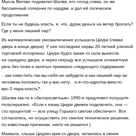
Мысль Вепхво подхватил Шалва, его сосед слева, он же
бессменный соперник по нардам, и дал ей логическое
продолжение:
Если ты не будешь класть, я, что, дурак деньги на ветер бросать?
Где у меня лишний лар?
Их математические умозаключения услышала Циури (левая
дверь в конце двора). У нее последние нервы 20-летней уличной
торговлей испорчены. Циури будто какая-то сила вынесла
на середину двора, и через секунду все услышали огнеметную
речь без точек и запятых примерно следующего содержания:
...как-пиво-пить-так-вы-себя-не-забудете-а-как-лишний-лар-за-
человека-положить-так-у-вас-нету... а-я-что-идиотка-вместо-
вас-2-лара-класть?..
(Шалва как-то в «беспросветные» 1990-е предложил полушутя-
полусерьезно: «Если к языку Циури движок подключить, она —
сто процентов! — всю улицу Горького светом обеспечит». Все
согласились, но осуществить это смелое техническое решение,
по известным причинам, никто не решился.)
Маквала, слыша Циурин крик со двора, затаилась в своем