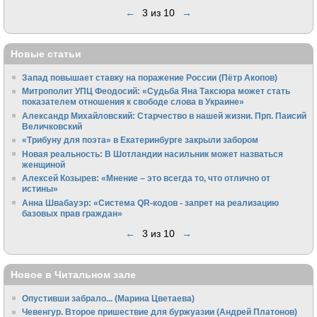
←
3 из 10
→
Новые статьи
Запад повышает ставку на поражение России (Пётр Акопов)
Митрополит УПЦ Феодосий: «Судьба Яна Таксюра может стать
показателем отношения к свободе слова в Украине»
Алек­сандр Михайловский: Старчество в нашей жизни. Прп. Паисий
Величковский
«Трибуну для поэта» в Екатеринбурге закрыли забором
Новая реальность: В Шотландии насильник может назваться
женщиной
Алексей Козырев: «Мнение – это всегда то, что отлично от
истины»
Анна Швабауэр: «Система QR-кодов - запрет на реализацию
базовых прав граждан»
←
3 из 10
→
Новое в Читальном зале
Опустивши забрало... (Марина Цветаева)
Чевенгур. Второе пришествие для буржуазии (Андрей Платонов)