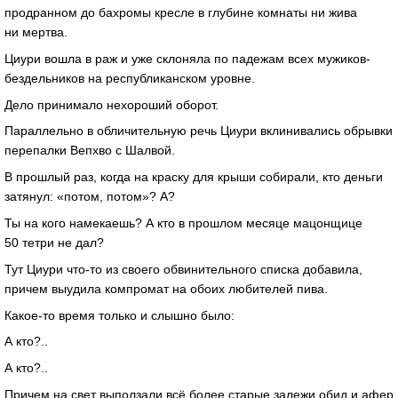
продранном до бахромы кресле в глубине комнаты ни жива
ни мертва.
Циури вошла в раж и уже склоняла по падежам всех мужиков-
бездельников на республиканском уровне.
Дело принимало нехороший оборот.
Параллельно в обличительную речь Циури вклинивались обрывки
перепалки Вепхво с Шалвой.
В прошлый раз, когда на краску для крыши собирали, кто деньги
затянул: «потом, потом»? А?
Ты на кого намекаешь? А кто в прошлом месяце мацонщице
50 тетри не дал?
Тут Циури что-то из своего обвинительного списка добавила,
причем выудила компромат на обоих любителей пива.
Какое-то время только и слышно было:
А кто?..
А кто?..
Причем на свет выползали всё более старые залежи обид и афер