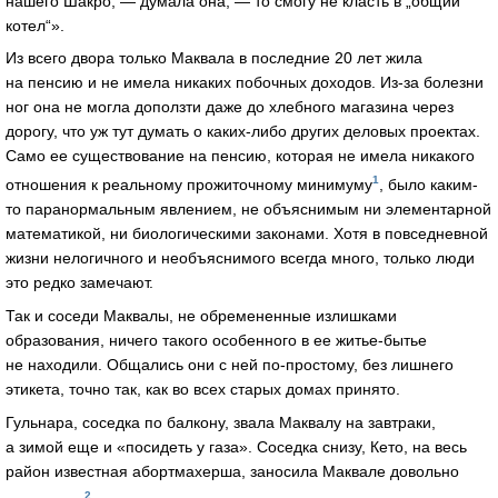
нашего Шакро, — думала она, — то смогу не класть в „общий
котел“».
Из всего двора только Маквала в последние 20 лет жила
на пенсию и не имела никаких побочных доходов. Из-за болезни
ног она не могла доползти даже до хлебного магазина через
дорогу, что уж тут думать о каких-либо других деловых проектах.
Само ее существование на пенсию, которая не имела никакого
1
отношения к реальному прожиточному минимуму
, было каким-
то паранормальным явлением, не объяснимым ни элементарной
математикой, ни биологическими законами. Хотя в повседневной
жизни нелогичного и необъяснимого всегда много, только люди
это редко замечают.
Так и соседи Маквалы, не обремененные излишками
образования, ничего такого особенного в ее житье-бытье
не находили. Общались они с ней по-простому, без лишнего
этикета, точно так, как во всех старых домах принято.
Гульнара, соседка по балкону, звала Маквалу на завтраки,
а зимой еще и «посидеть у газа». Соседка снизу, Кето, на весь
район известная абортмахерша, заносила Маквале довольно
2