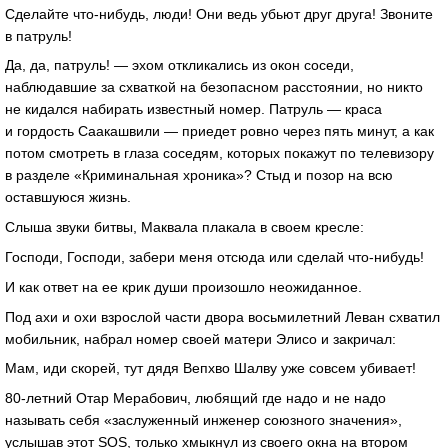
Сделайте что-нибудь, люди! Они ведь убьют друг друга! Звоните
в патруль!
Да, да, патруль! — эхом откликались из окон соседи,
наблюдавшие за схваткой на безопасном расстоянии, но никто
не кидался набирать известный номер. Патруль — краса
и гордость Саакашвили — приедет ровно через пять минут, а как
потом смотреть в глаза соседям, которых покажут по телевизору
в разделе «Криминальная хроника»? Стыд и позор на всю
оставшуюся жизнь.
Слыша звуки битвы, Маквала плакала в своем кресле:
Господи, Господи, забери меня отсюда или сделай что-нибудь!
И как ответ на ее крик души произошло неожиданное.
Под ахи и охи взрослой части двора восьмилетний Леван схватил
мобильник, набрал номер своей матери Элисо и закричал:
Мам, иди скорей, тут дядя Вепхво Шалву уже совсем убивает!
80-летний Отар Мерабович, любящий где надо и не надо
называть себя «заслуженный инженер союзного значения»,
услышав этот SOS, только хмыкнул из своего окна на втором