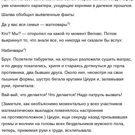
уже кланового характера, уходящие корнями в далекое прошлое.
Шалва обобщил выявленные факты:
3
Да у вас вся семья — матховары
!
Кто? Мы? — оторопел на какой-то момент Вепхво. Потом
выкрикнул то, что знали все, но никогда не сказали бы вслух:
4
Набичвари
!
Брух. Полетели табуретки, на которых разложили сушить матрас,
и по двору покатились, хрипя и стараясь дотянуться до горла
противника, два бывших друга. Около них, несмотря на свои
пышные формы, шустро бегала кругами Циури и, заламывая
руки, причитала:
Вай-вай, что делается! Что делается! Надо патруль вызвать!
(Заметьте, как необъяснимо моментально у всех участников
математических выкладок поменялось настроение
на противоположное.) Циури, еще секунду назад призывавшая
громы и молнии на головы всех бездельников мужского пола,
теперь, прижимая руки к груди, всхлипывала: