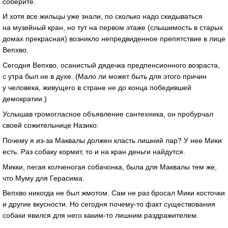
соберите.
И хотя все жильцы уже знали, по сколько надо скидываться
на музейный кран, но тут на первом этаже (слышимость в старых
домах прекрасная) возникло непредвиденное препятствие в лице
Вепхво.
Сегодня Вепхво, осанистый дядечка предпенсионного возраста,
с утра был не в духе. (Мало ли может быть для этого причин
у человека, живущего в стране не до конца победившей
демократии.)
Услышав громогласное объявление сантехника, он пробурчал
своей сожительнице Назико:
Почему я из-за Маквалы должен класть лишний лар? У нее Мики
есть. Раз собаку кормит, то и на кран деньги найдутся.
Микки, пегая колченогая собачонка, была для Маквалы тем же,
что Муму для Герасима.
Вепхво никогда не был жмотом. Сам не раз бросал Мики косточки
и другие вкусности. Но сегодня почему-то факт существования
собаки явился для него каким-то лишним раздражителем.