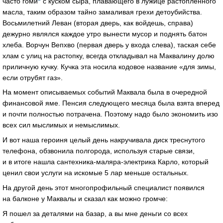
часто гоми
с куском сыра, плавающего в лужице растопленного
масла, таким образом тайно замаливая грехи детоубийства.
Восьмилетний Леван (вторая дверь, как войдешь, справа)
дежурно являлся каждое утро вынести мусор и поднять батон
хлеба. Ворчун Вепхво (первая дверь у входа слева), таская себе
хлам с улиц на растопку, всегда откладывал на Маквалину долю
приличную кучку. Кучка эта носила кодовое название «для зимы,
если отрубят газ».
На момент описываемых событий Маквала была в очередной
финансовой яме. Пенсия следующего месяца была взята вперед
и почти полностью потрачена. Поэтому надо было экономить изо
всех сил мыслимых и немыслимых.
И вот наша героиня целый день накручивала диск треснутого
телефона, обзвонила полгорода, используя старые связи,
и в итоге нашла сантехника-маляра-электрика Карло, который
ценил свои услуги на искомые 5 лар меньше остальных.
На другой день этот многопрофильный специалист появился
на балконе у Маквалы и сказал как можно громче:
Я пошел за деталями на базар, а вы мне деньги со всех