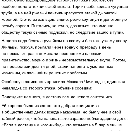
особого полета технической мысли. Торчит себе кривая чугунная
труба, а на ней ржавый вентиль красуется этакой дырчатой
короной. Кто-то из жильцов, видно, резко крутанул и допотопную
резьбу сорвал. Пытались, конечно, дознаться, кто именно
обществу такую свинью подложил, но следствие зашло в тупик.
Неделю вода бежала ручейком по всему и без того узкому двору.
Жильцы, психуя, прыгали через водную преграду в день
по несколько раз и поминали нехорошими словами
правительство, мэрию и жизнь нервомотательную вкупе. Потом,
по прошествии десяти дней, стали напрягать умственные
извилины, силясь найти решение проблемы.
Особенную активность проявила Маквала Чичинадзе, одинокая
инвалидка со второго этажа, объявив соседям:
Подождите немного, я достану вам дешевого сантехника.
Ей хорошо было известно, что добрая инициатива
в общественных делах всегда наказуема, но был у нее и свой
тайный расчет, чтобы начинать это заранее неблагодарное дело.
«Если я достану им кого-нибудь, кто возьмет на 5 лар меньше