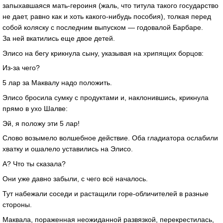
запыхавшаяся мать-героиня (жаль, что титула такого государство
не дает, равно как и хоть какого-нибудь пособия), толкая перед
собой коляску с последним выпуском — годовалой Барбаре.
За ней вкатились еще двое детей.
Элисо на бегу крикнула сыну, указывая на хрипящих борцов:
Из-за чего?
5 лар за Маквалу надо положить.
Элисо бросила сумку с продуктами и, наклонившись, крикнула
прямо в ухо Шалве:
Эй, я положу эти 5 лар!
Слово возымело волшебное действие. Оба гладиатора ослабили
хватку и ошалело уставились на Элисо.
А? Что ты сказала?
Они уже давно забыли, с чего всё началось.
Тут набежали соседи и растащили горе-обличителей в разные
стороны.
Маквала, пораженная неожиданной развязкой, перекрестилась,