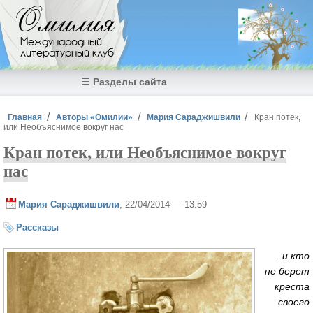
Перейти к основному содержанию
Омилия
Международный
литературный клуб
☰ Разделы сайта
Вы здесь
Главная
Авторы «Омилии»
Мария Сараджишвили
Кран потек,
или Необъяснимое вокруг нас
Кран потек, или Необъяснимое вокруг
нас
Мария Сараджишвили
, 22/04/2014 — 13:59
Рассказы
...и кто
не берет
креста
своего