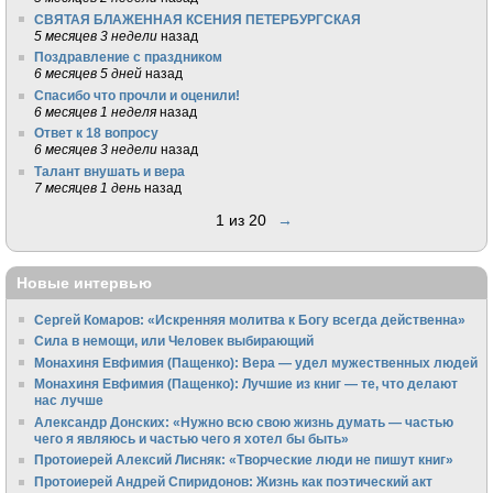
СВЯТАЯ БЛАЖЕННАЯ КСЕНИЯ ПЕТЕРБУРГСКАЯ
5 месяцев 3 недели
назад
Поздравление с праздником
6 месяцев 5 дней
назад
Спасибо что прочли и оценили!
6 месяцев 1 неделя
назад
Ответ к 18 вопросу
6 месяцев 3 недели
назад
Талант внушать и вера
7 месяцев 1 день
назад
1 из 20
→
Новые интервью
Сергей Комаров: «Искренняя молитва к Богу всегда действенна»
Сила в немощи, или Человек выбирающий
Монахиня Евфимия (Пащенко): Вера — удел мужественных людей
Монахиня Евфимия (Пащенко): Лучшие из книг — те, что делают
нас лучше
Александр Донских: «Нужно всю свою жизнь думать — частью
чего я являюсь и частью чего я хотел бы быть»
Протоиерей Алексий Лисняк: «Творческие люди не пишут книг»
Протоиерей Андрей Спиридонов: Жизнь как поэтический акт