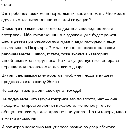
этаже:
Этот ребенок такой же ненормальный, как и его мать! Что может
сделать маленькая женщина в этой ситуации?
Элисо давно вынесли во дворе диагноз «последние мозги
потеряла». Ибо какая женщина в здравом уме будет рожать
шесть детей при безработном муже и двух каморках и еще
ссылаться на Патриарха? Мало ли кто что скажет на своем
рабочем месте! Элисо, кстати, тоже входит в категорию
«необъяснимое вокруг нас». На что существует вся ее орава —
нерешаемая головоломка для всего двора.
Циури, сделавшая кучу абортов, чтоб «не плодить нищету»,
предсказывала в спину Элисо:
Не сегодня завтра они сдохнут от голода!
Не подумайте, что Циури говорила это по злости, нет — она
исходила из простой логики и жалости. Но почему-то это
обещанное «сегодня-завтра» не наступало. Что ни говори, много
в жизни аномалий.
И вот через несколько минут после звонка во двор вбежала