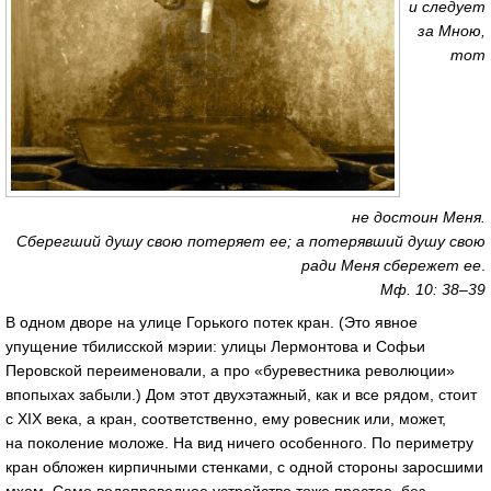
и следует
за Мною,
тот
не достоин Меня.
Сберегший душу свою потеряет ее; а потерявший душу свою
ради Меня сбережет ее
.
Мф. 10: 38–39
В одном дворе на улице Горького потек кран. (Это явное
упущение тбилисской мэрии: улицы Лермонтова и Софьи
Перовской переименовали, а про «буревестника революции»
впопыхах забыли.) Дом этот двухэтажный, как и все рядом, стоит
с XIX века, а кран, соответственно, ему ровесник или, может,
на поколение моложе. На вид ничего особенного. По периметру
кран обложен кирпичными стенками, с одной стороны заросшими
мхом. Само водопроводное устройство тоже простое, без