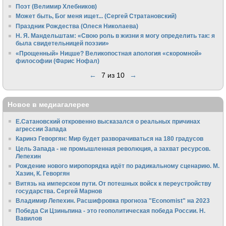
Поэт (Велимир Хлебников)
Может быть, Бог меня ищет... (Сергей Стратановский)
Праздник Рождества (Олеся Николаева)
Н. Я. Мандельштам: «Свою pоль в жизни я могу опpеделить так: я
была свидетельницей поэзии»
«Прощенный» Ницше? Великопостная апология «скоромной»
философии (Фарис Нофал)
←
7 из 10
→
Новое в медиагалерее
Е.Сатановский откровенно высказался о реальных причинах
агрессии Запада
Каринэ Геворгян: Мир будет разворачиваться на 180 градусов
Цель Запада - не промышленная революция, а захват ресурсов.
Лепехин
Рождение нового миропорядка идёт по радикальному сценарию. М.
Хазин, К. Геворгян
Витязь на имперском пути. От потешных войск к переустройству
государства. Сергей Марнов
Владимир Лепехин. Расшифровка прогноза "Economist" на 2023
Победа Си Цзиньпина - это геополитическая победа России. Н.
Вавилов