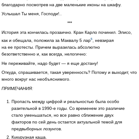
благодарно посмотрев на две маленькие иконы на шкафу.
Услышал Ты меня, Господи!..
***
История эта кончилась прозаично. Кран Карло починил. Элисо,
5
как и обещала, положила за Маквалу 5 лар
, невзирая
на ее протесты. Причем выразилась абсолютно
безответственно и, как всегда, нелогично:
Не переживайте, надо будет — я еще достану!
Откуда, спрашивается, такая уверенность? Потому и выходит, что
много вокруг нас необъяснимого.
ПРИМЕЧАНИЯ:
Пропасть между цифрой и реальностью была особо
разительной в 1990-е годы. Со временем это различие
стало уменьшаться, но все равно сближение двух
факторов по сей день остается актуальной темой для
предвыборных лозунгов.
Кукурузная каша.