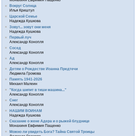
Вокруг Солнца
Илья Криштул
Царской Семье
Надежда Кушкова
Зовут... зовут они меня
Надежда Кушкова
Первый луч
Александр Конопля
Сосед
Александр Конопля
Ад
Александр Конопля
Детям о Рождестве Иоанна Предтечи
Людмила Громова
Память 1941-2026
Михаил Малеин
"Когда шипит в тиши машина..."
Александр Конопля
Снег
Александр Конопля
НАШИМ ВОИНАМ
Надежда Кушкова
Сказание о жене Адера и о рыжей блуднице
Монахиня Евфимия Пащенко
Можно ли увидеть Бога? Тайна Святой Троицы