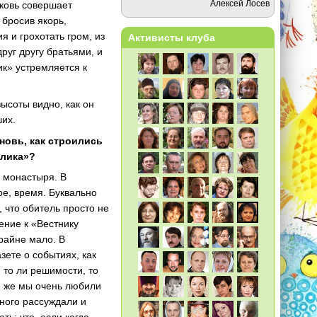
Алексей Лосев
рковь совершает
 бросив якорь,
я и грохотать гром, из
Активисты клуба
руг другу братьями, и
к» устремляется к
ысоты видно, как он
ших.
вновь, как строились
блика»?
 монастыря. В
ое, время. Буквально
 что обитель просто не
ение к «Вестнику
райне мало. В
зете о событиях, как
 то ли решимости, то
е же мы очень любили
много рассуждали и