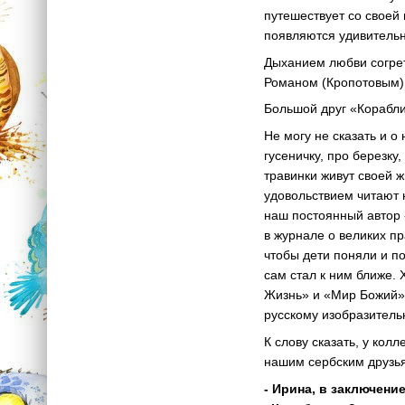
путешествует со своей
появляются удивительн
Дыханием любви согре
Романом (Кропотовым)
Большой друг «Корабли
Не могу не сказать и о
гусеничку, про березку
травинки живут своей ж
удовольствием читают 
наш постоянный автор 
в журнале о великих пр
чтобы дети поняли и п
сам стал к ним ближе.
Жизнь» и «Мир Божий» 
русскому изобразительн
К слову сказать, у ко
нашим сербским друзьям
- Ирина, в заключен