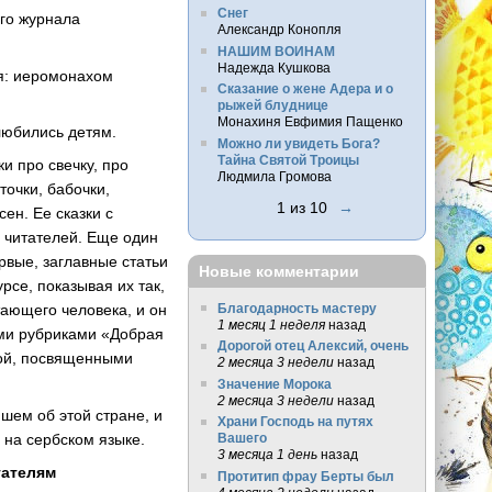
Снег
его журнала
Александр Конопля
НАШИМ ВОИНАМ
Надежда Кушкова
я: иеромонахом
Сказание о жене Адера и о
рыжей блуднице
Монахиня Евфимия Пащенко
любились детям.
Можно ли увидеть Бога?
Тайна Святой Троицы
ки про свечку, про
Людмила Громова
точки, бабочки,
1 из 10
→
ен. Ее сказки с
х читателей. Еще один
рвые, заглавные статьи
Новые комментарии
рсе, показывая их так,
Благодарность мастеру
тающего человека, и он
1 месяц 1 неделя
назад
ими рубриками «Добрая
Дорогой отец Алексий, очень
вой, посвященными
2 месяца 3 недели
назад
Значение Морока
2 месяца 3 недели
назад
шем об этой стране, и
Храни Господь на путях
 на сербском языке.
Вашего
3 месяца 1 день
назад
тателям
Протитип фрау Берты был