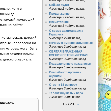
4 месяца 2 недели
назад
Сейчас будет
ельно, хотя в
4 месяца 2 недели
назад
няшний день
Продолжение.
4 месяца 3 недели
назад
перь каждый желающий
Впечатления
ься на сайте:
4 месяца 3 недели
назад
О семье архимандрита
Герасима
ние выпускать детский
5 месяцев 2 дня
назад
которых направлена на
Почему с эмоциональностью
5 месяцев 2 недели
назад
ия которых могут быть
СВЯТАЯ БЛАЖЕННАЯ
ельных захочет помочь
КСЕНИЯ ПЕТЕРБУРГСКАЯ
5 месяцев 3 недели
назад
к детского журнала.
Поздравление с праздником
6 месяцев 1 неделя
назад
Спасибо что прочли и
оценили!
6 месяцев 2 недели
назад
Ответ к 18 вопросу
6 месяцев 3 недели
назад
Талант внушать и вера
7 месяцев 3 дня
назад
ддержке.
1 из 20
→