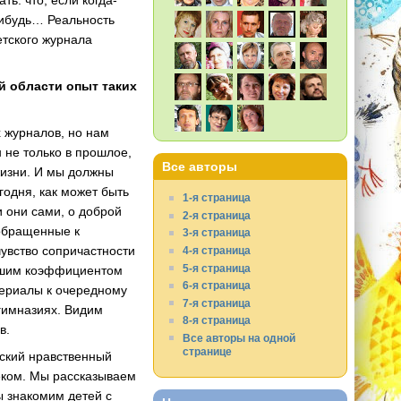
ть: что, если когда-
-нибудь… Реальность
етского журнала
й области опыт таких
х журналов, но нам
 не только в прошлое,
Все авторы
жизни. И мы должны
годня, как может быть
1-я страница
и они сами, о доброй
2-я страница
 обращенные к
3-я страница
увство сопричастности
4-я страница
5-я страница
льшим коэффициентом
6-я страница
териалы к очередному
7-я страница
 гимназиях. Видим
8-я страница
в.
Все авторы на одной
странице
нский нравственный
веком. Мы рассказываем
ы знакомим детей с