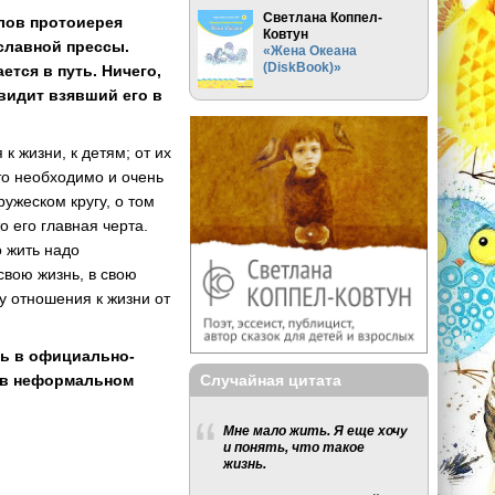
Светлана Коппел-
слов протоиерея
Ковтун
славной прессы.
«Жена Океана
(DiskBook)»
ется в путь. Ничего,
увидит взявший его в
к жизни, к детям; от их
это необходимо и очень
ружеском кругу, о том
 его главная черта.
о жить надо
свою жизнь, в свою
у отношения к жизни от
ть в официально-
Случайная цитата
и в неформальном
Мне мало жить. Я еще хочу
и понять, что такое
жизнь.