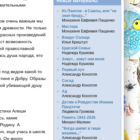
Новые материалы
зумительными
Из Павлов - в Савлы, или "не
зная броду..."
Монахиня Евфимия Пащенко
том очень важным мы
Мастера
 древности. Не только
Монахиня Евфимия Пащенко
екрасных произведений
Вокруг Солнца
аст возможность
Илья Криштул
Царской Семье
ей православной
Надежда Кушкова
сь душа народа, его
Зовут... зовут они меня
Надежда Кушкова
Первый луч
 под видом какой-то
Александр Конопля
стине и Добру. Образы
Сосед
 той убивающей душу
Александр Конопля
Ад
Александр Конопля
Детям о Рождестве Иоанна
Предтечи
 стихи Алеши
Людмила Громова
ь, какие
Память 1941-2026
Михаил Малеин
 Родину. А
"Когда шипит в тиши
х, еще учась в школе.
машина..."
Александр Конопля
к. Он много