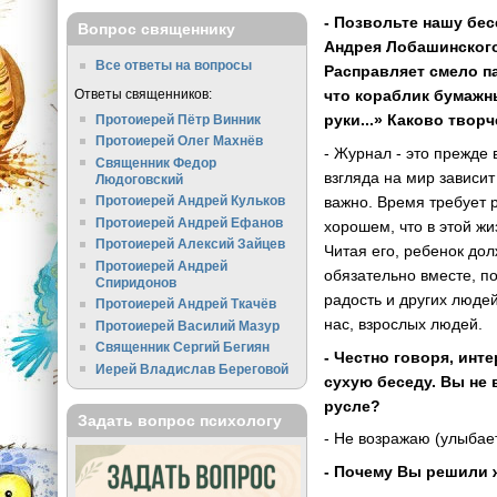
- Позвольте нашу бе
Вопрос священнику
Андрея Лобашинского
Все ответы на вопросы
Расправляет смело па
Ответы священников:
что кораблик бумажны
руки...» Каково твор
Протоиерей Пётр Винник
Протоиерей Олег Махнёв
- Журнал - это прежде 
Священник Федор
взгляда на мир зависит
Людоговский
важно. Время требует р
Протоиерей Андрей Кульков
Протоиерей Андрей Ефанов
хорошем, что в этой ж
Протоиерей Алексий Зайцев
Читая его, ребенок дол
Протоиерей Андрей
обязательно вместе, по
Спиридонов
радость и других людей
Протоиерей Андрей Ткачёв
нас, взрослых людей.
Протоиерей Василий Мазур
Священник Сергий Бегиян
- Честно говоря, ин
Иерей Владислав Береговой
сухую беседу. Вы не
русле?
Задать вопрос психологу
- Не возражаю (улыбает
- Почему Вы решили 