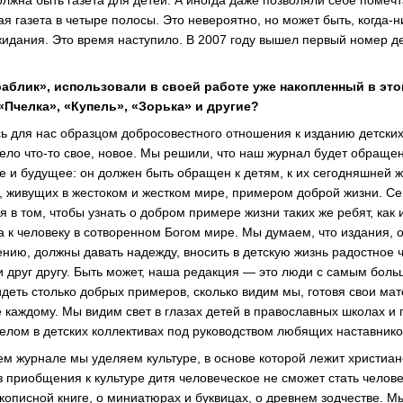
олжна быть газета для детей. А иногда даже позволяли себе помечта
ая газета в четыре полосы. Это невероятно, но может быть, когда
идания. Это время наступило. В 2007 году вышел первый номер д
раблик», использовали в своей работе уже накопленный в это
 «Пчелка», «Купель», «Зорька» и другие?
сь для нас образцом добросовестного отношения к изданию детски
дело что-то свое, новое. Мы решили, что наш журнал будет обращен
е и будущее: он должен быть обращен к детям, к их сегодняшней 
й, живущих в жестоком и жестком мире, примером доброй жизни. Се
я в том, чтобы узнать о добром примере жизни таких же ребят, как 
а к человеку в сотворенном Богом мире. Мы думаем, что издания,
ию, должны давать надежду, вносить в детскую жизнь радостное ч
и друг другу. Быть может, наша редакция — это люди с самым бо
идеть столько добрых примеров, сколько видим мы, готовя свои ма
е каждому. Мы видим свет в глазах детей в православных школах и
елом в детских коллективах под руководством любящих наставнико
м журнале мы уделяем культуре, в основе которой лежит христиа
ез приобщения к культуре дитя человеческое не сможет стать чело
кописной книге, о миниатюрах и буквицах, о древнем зодчестве. М