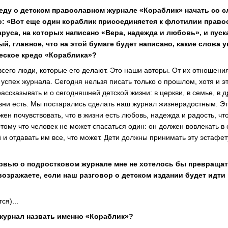
седу о детском православном журнале «Кораблик» начать со 
: «Вот еще один кораблик присоединяется к флотилии право
руса, на которых написано «Вера, надежда и любовь», и пуска
й, главное, что на этой бумаге будет написано, какие слова 
ческое кредо «Кораблика»?
всего люди, которые его делают. Это наши авторы. От их отношения 
 успех журнала. Сегодня нельзя писать только о прошлом, хотя и 
ассказывать и о сегодняшней детской жизни: в церкви, в семье, в д
изни есть. Мы постарались сделать наш журнал жизнерадостным. Это
жен почувствовать, что в жизни есть любовь, надежда и радость, чт
тому что человек не может спасаться один: он должен вовлекать в 
 и отдавать им все, что может. Дети должны принимать эту эстафет
тервью о подростковом журнале мне не хотелось бы превраща
 возражаете, если наш разговор о детском издании будет идт
ся)...
журнал назвать именно «Кораблик»?