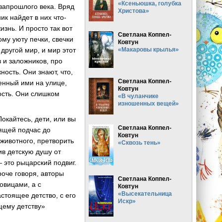
«Ксеньюшка, голубка
запрошлого века. Вряд
Христова»
к найдет в них что-
изнь. И просто так вот
Светлана Коппел-
ому уюту печки, свечки
Ковтун
другой мир, и мир этот
«Макаровы крылья»
 и заложников, про
ость. Они знают, что,
Светлана Коппел-
енный ими на улице,
Ковтун
ость. Они слишком
«В чуланчике
изношенных вещей»
Покайтесь, дети, или вы
Светлана Коппел-
дящей подчас до
Ковтун
 животного, претворить
«Сквозь тень»
ив детскую душу от
 это рыцарский подвиг.
оче говоря, авторы
Светлана Коппел-
овицами, а с
Ковтун
«Высекательница
стоящее детство, с его
Искр»
щему детству»