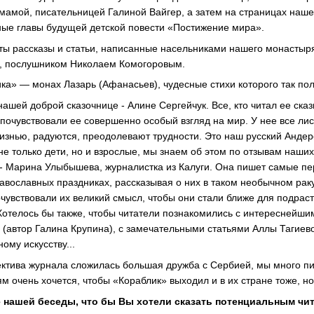
 мамой, писательницей Галиной Вайгер, а затем на страницах наш
ые главы будущей детской повести «Постижение мира».
ты рассказы и статьи, написанные насельниками нашего монастыр
, послушником Николаем Комогоровым.
ка» — монах Лазарь (Афанасьев), чудесные стихи которого так по
 нашей доброй сказочнице - Алине Сергейчук. Все, кто читал ее сказ
, почувствовали ее совершенно особый взгляд на мир. У нее все лис
изнью, радуются, преодолевают трудности. Это наш русский Андерс
не только дети, но и взрослые, мы знаем об этом по отзывам наши
- Марина Улыбышева, журналистка из Калуги. Она пишет самые пе
авославных праздниках, рассказывая о них в таком необычном раку
очувствовали их великий смысл, чтобы они стали ближе для подрас
 Хотелось бы также, чтобы читатели познакомились с интереснейш
(автор Галина Крупина), с замечательными статьями Аллы Тагие
ому искусству...
ллектива журнала сложилась большая дружба с Сербией, мы много пи
 очень хочется, чтобы «Кораблик» выходил и в их стране тоже, но
ие нашей беседы, что бы Вы хотели сказать потенциальным чи