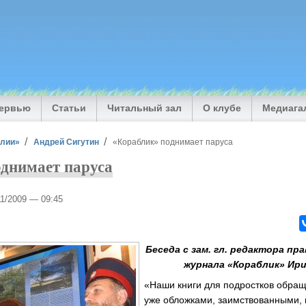
тервью
Статьи
Читальный зал
О клубе
Медиага
илии»
Андрей Сигутин
«Кораблик» поднимает паруса
днимает паруса
11/2009 — 09:45
Беседа с зам. гл. редактора пр
журнала «Кораблик» Ир
«Наши книги для подростков обра
уже обложками, заимствованными, к