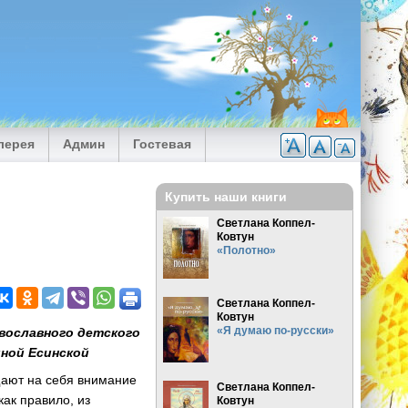
лерея
Админ
Гостевая
Купить наши книги
Светлана Коппел-
Ковтун
«Полотно»
Светлана Коппел-
Ковтун
«Я думаю по-русски»
авославного детского
иной Есинской
щают на себя внимание
Светлана Коппел-
ак правило, из
Ковтун