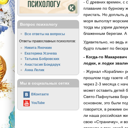
- С древних времен, с
плавание по бурному ж
пристать. Но доплыть д
моря выползут морские 
Вопрос психологу
тогда мы узрим далеку
блаженным берегам. А 
Все ответы на вопросы
Ответы православных психологов:
Удивительно, но ведь 
Никита Яночкин
будто плывет по бескр
Екатерина Усачева
- Когда-то Макаревич
Татьяна Бобровских
лодки, и лодки звали
Анастасия Бондарук
Анна Лелик
- Журнал «Кораблик» р
прошлом году газете «
Мы в социальных сетях
через 2-3 месяца с нач
может оставить детей 
ВКонтакте
Свято-Пафнутьева Боро
основном, это были по
YouTube
говорится, в режиме он
ли наша российская жи
свою «Страничку», и в