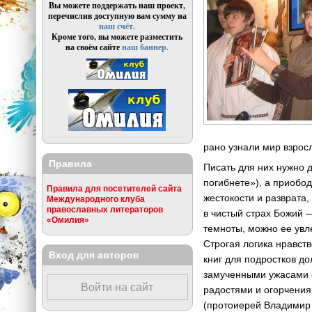
Вы можете поддержать наш проект,
перечислив доступную вам сумму на
наш счёт.
Кроме того, вы можете разместить
на своём сайте
наш баннер.
рано узнали мир взрос
Правила
Писать для них нужно д
погибнете»), а приобод
Правила для посетителей сайта
жестокости и разврата,
Международного клуба
православных литераторов
в чистый страх Божий —
«Омилия»
темноты, можно ее увле
Строгая логика нравст
Вход для авторов
книг для подростков д
замученными ужасами с
Войти на сайт
радостями и огорчения
(протоиерей Владимир