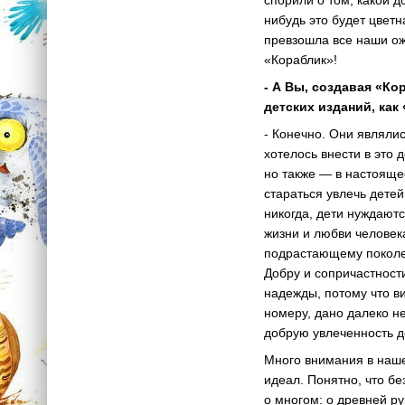
спорили о том, какой д
нибудь это будет цветн
превзошла все наши ож
«Кораблик»!
- А Вы, создавая «Ко
детских изданий, как
- Конечно. Они являли
хотелось внести в это 
но также — в настояще
стараться увлечь дете
никогда, дети нуждаютс
жизни и любви человек
подрастающему поколен
Добру и сопричастност
надежды, потому что в
номеру, дано далеко н
добрую увлеченность д
Много внимания в наше
идеал. Понятно, что б
о многом: о древней ру