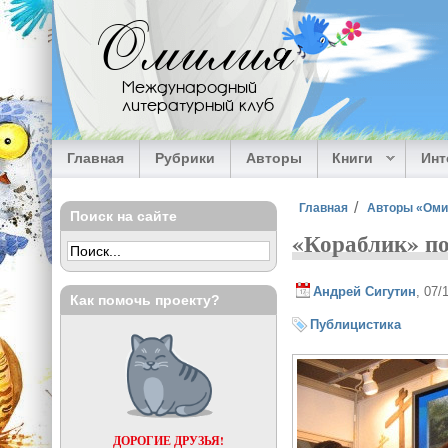
Перейти к основному содержанию
Омилия
Международный
литературный клуб
Главная
Рубрики
Авторы
Книги
Ин
Вы здесь
Главная
Авторы «Ом
Поиск на сайте
«Кораблик» по
Андрей Сигутин
, 07/
Как помочь проекту?
Публицистика
ДОРОГИЕ ДРУЗЬЯ!