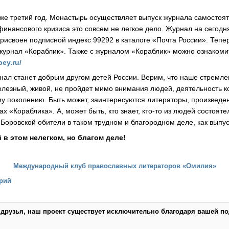
уже третий год. Монастырь осуществляет выпуск журнала самостоят
инансового кризиса это совсем не легкое дело. Журнал на сегод
присвоен подписной индекс 99292 в каталоге «Почта России». Те
журнал «Кораблик». Также с журналом «Кораблик» можно ознакомит
ey.ru/
нал станет добрым другом детей России. Верим, что наше стремле
олезный, живой, не пройдет мимо внимания людей, деятельность 
поколению. Быть может, заинтересуются литераторы, произведен
 «Кораблика». А, может быть, кто знает, кто-то из людей состоят
Боровской обители в таком трудном и благородном деле, как выпус
в этом нелегком, но благом деле!
Международный клуб православных литераторов «Омилия»
рий
 друзья, наш проект существует исключительно благодаря вашей по