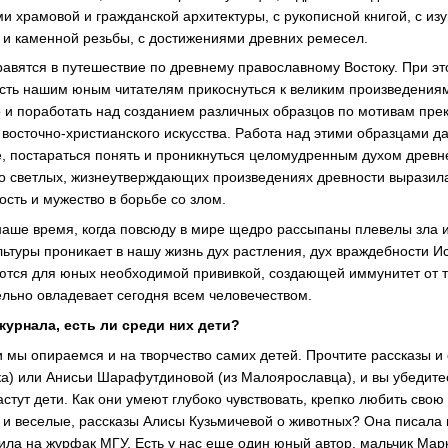
 храмовой и гражданской архитектуры, с рукописной книгой, с и
и каменной резьбы, с достижениями древних ремесел.
равятся в путешествие по древнему православному Востоку. При э
сть нашим юным читателям прикоснуться к великим произведениям
но и поработать над созданием различных образцов по мотивам пр
 восточно-христианского искусства. Работа над этими образцами д
, постараться понять и проникнуться целомудренным духом древн
но светлых, жизнеутверждающих произведениях древности выразила
ость и мужество в борьбе со злом.
наше время, когда повсюду в мире щедро рассыпаны плевелы зла и
ьтуры проникает в нашу жизнь дух растления, дух враждебности И
яются для юных необходимой прививкой, создающей иммунитет от
ельно овладевает сегодня всем человечеством.
журнала, есть ли среди них дети?
и мы опираемся и на творчество самих детей. Прочтите рассказы и
ка) или Анисьи Шарафутдиновой (из Малоярославца), и вы убедитес
стут дети. Как они умеют глубоко чувствовать, крепко любить свою
 и веселые, рассказы Алисы Кузьмичевой о животных? Она писала и
ила на журфак МГУ. Есть у нас еще один юный автор, мальчик Мар