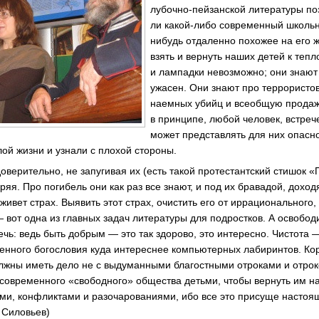
лубочно-пейзанской литературы по
ли какой-либо современный школьни
нибудь отдаленно похожее на его ж
взять и вернуть наших детей к тепл
и лампадки невозможно; они знают 
ужасен. Они знают про террористов
наемных убийц и всеобщую продажн
в принципе, любой человек, встреч
может представлять для них опасн
лой жизни и узнали с плохой стороны.
оверительно, не запугивая их (есть такой протестантский стишок «
ряя. Про погибель они как раз все знают, и под их бравадой, дохо
 живет страх. Выявить этот страх, очистить его от иррационального,
 вот одна из главных задач литературы для подростков. А освобод
чь: ведь быть добрым — это так здорово, это интересно. Чистота —
венного богословия куда интереснее компьютерных лабиринтов. Кор
олжны иметь дело не с выдуманными благостными отроками и отрок
овременного «свободного» общества детьми, чтобы вернуть им на
ми, конфликтами и разочарованиями, ибо все это присуще настоя
 Силовьев)