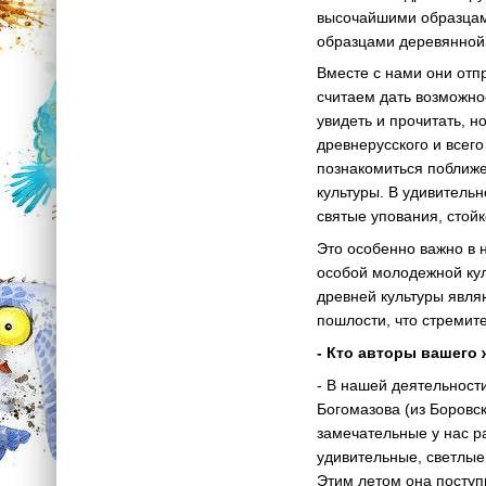
высочайшими образцами
образцами деревянной 
Вместе с нами они отп
считаем дать возможно
увидеть и прочитать, 
древнерусского и всего
познакомиться поближе
культуры. В удивитель
святые упования, стойк
Это особенно важно в 
особой молодежной кул
древней культуры явл
пошлости, что стремит
- Кто авторы вашего 
- В нашей деятельност
Богомазова (из Боровс
замечательные у нас ра
удивительные, светлые
Этим летом она поступ