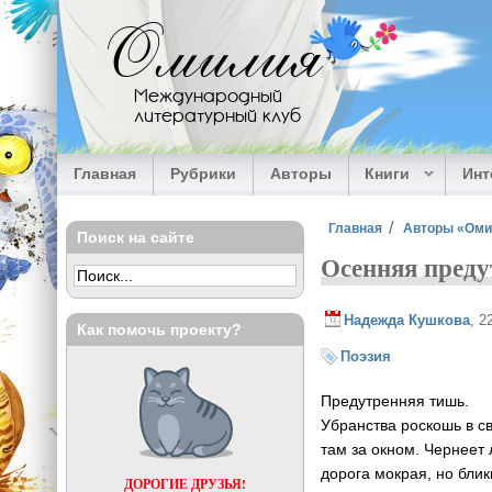
Перейти к основному содержанию
Омилия
Международный
литературный клуб
Главная
Рубрики
Авторы
Книги
Ин
Вы здесь
Главная
Авторы «Ом
Поиск на сайте
Осенняя преду
Надежда Кушкова
, 2
Как помочь проекту?
Поэзия
Предутренняя тишь.
Убранства роскошь в с
там за окном. Чернеет
дорога мокрая, но блик
ДОРОГИЕ ДРУЗЬЯ!