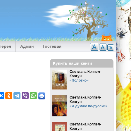
лерея
Админ
Гостевая
Купить наши книги
Светлана Коппел-
Ковтун
«Полотно»
Светлана Коппел-
Ковтун
«Я думаю по-русски»
Светлана Коппел-
Ковтун