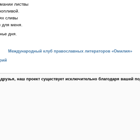
ымании листвы
ропливой.
ьях сливы
н для меня.
нье дня.
Международный клуб православных литераторов «Омилия»
рий
 друзья, наш проект существует исключительно благодаря вашей по