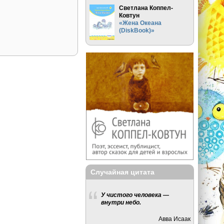
Светлана Коппел-
Ковтун
«Жена Океана
(DiskBook)»
Случайная цитата
У чистого человека —
внутри небо.
Авва Исаак