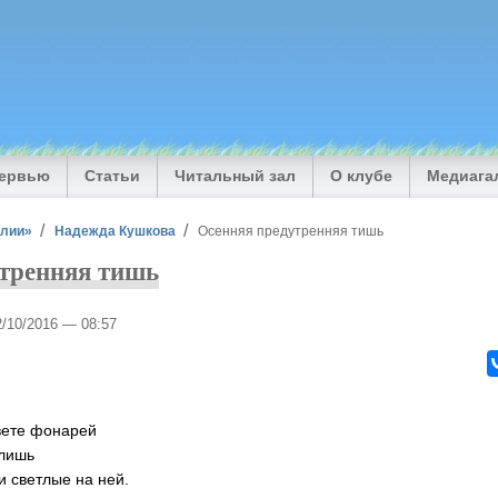
тервью
Статьи
Читальный зал
О клубе
Медиага
илии»
Надежда Кушкова
Осенняя предутренняя тишь
тренняя тишь
2/10/2016 — 08:57
вете фонарей
 лишь
и светлые на ней.