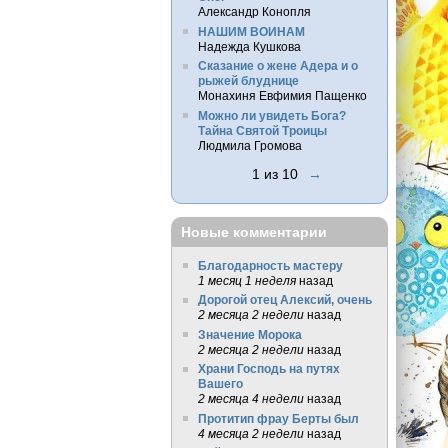
Александр Конопля
НАШИМ ВОИНАМ
Надежда Кушкова
Сказание о жене Адера и о
рыжей блуднице
Монахиня Евфимия Пащенко
Можно ли увидеть Бога?
Тайна Святой Троицы
Людмила Громова
1 из 10
→
Новые комментарии
Благодарность мастеру
1 месяц 1 неделя
назад
Дорогой отец Алексий, очень
2 месяца 2 недели
назад
Значение Морока
2 месяца 2 недели
назад
Храни Господь на путях
Вашего
2 месяца 4 недели
назад
Протитип фрау Берты был
4 месяца 2 недели
назад