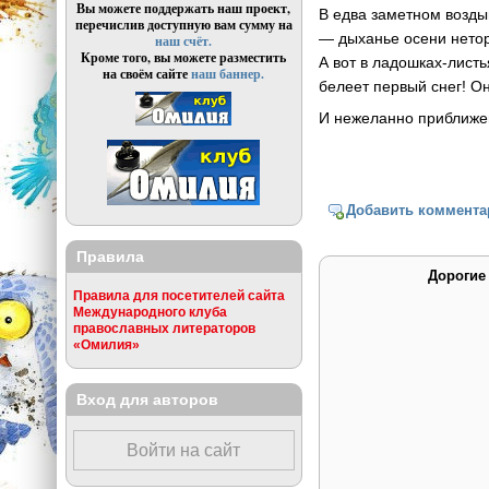
Вы можете поддержать наш проект,
В едва заметном возд
перечислив доступную вам сумму на
— дыханье осени нето
наш счёт.
Кроме того, вы можете разместить
А вот в ладошках-лист
на своём сайте
наш баннер.
белеет первый снег! О
И нежеланно приближе
Добавить коммента
Правила
Дорогие
Правила для посетителей сайта
Международного клуба
православных литераторов
«Омилия»
Вход для авторов
Войти на сайт