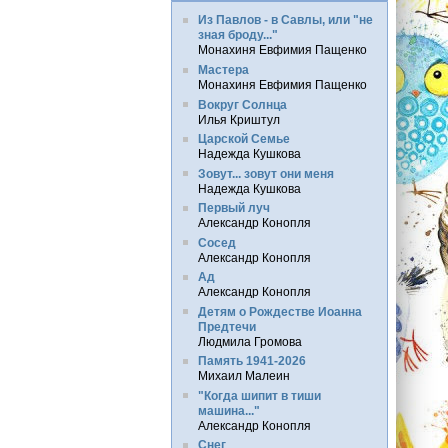
Из Павлов - в Савлы, или "не
зная броду..."
Монахиня Евфимия Пащенко
Мастера
Монахиня Евфимия Пащенко
Вокруг Солнца
Илья Криштул
Царской Семье
Надежда Кушкова
Зовут... зовут они меня
Надежда Кушкова
Первый луч
Александр Конопля
Сосед
Александр Конопля
Ад
Александр Конопля
Детям о Рождестве Иоанна
Предтечи
Людмила Громова
Память 1941-2026
Михаил Малеин
"Когда шипит в тиши
машина..."
Александр Конопля
Снег