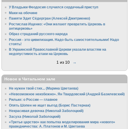
У Владыки Феодосия случился сердечный приступ
Маки на обочине
Памяти Эдит Сёдергран (Алексей Дмитриенко)
Ростислав Ищенко: «Они желают превратить Церковь в
антицерковь»
Образ страданий русского народа
Россия - это цивилизация. Надо быть самостоятельными! Надо
стоять!
В Украинской Православной Церкви указали властям на
недопустимость атаки на Церковь
1 из 10
→
Новое в Читальном зале
Не нужен твой стих... (Марина Цветаева)
«Невозможное неизбежно». Ян Твардовский (Андрей Базилевский)
Рильке: о России — главное
Опять Шопен не ищет выгод (Борис Пастернак)
Некрасивая девочка (Николай Заболоцкий)
Засуха (Николай Заболоцкий)
«Третье царство» как попытка моделирования мира «нового»
праведничества: А. Платонов и М. Цветаева