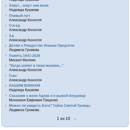
Зовут... зовут они меня
Надежда Кушкова
Первый луч
Александр Конопля
Сосед
Александр Конопля
Ад
Александр Конопля
Детям о Рождестве Иоанна Предтечи
Людмила Громова
Память 1941-2026
Михаил Малеин
"Когда шипит в тиши машина..."
Александр Конопля
Снег
Александр Конопля
НАШИМ ВОИНАМ
Надежда Кушкова
Сказание о жене Адера и о рыжей блуднице
Монахиня Евфимия Пащенко
Можно ли увидеть Бога? Тайна Святой Троицы
Людмила Громова
1 из 10
→