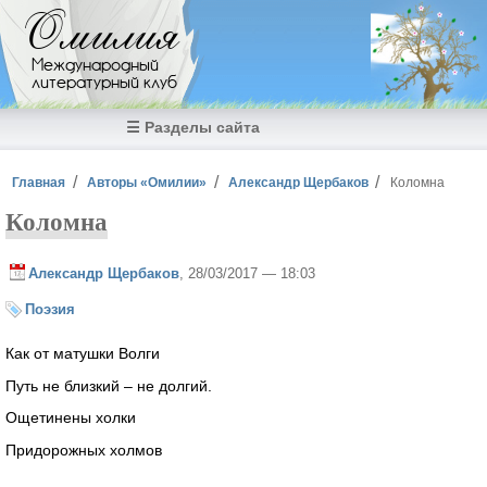
Перейти к основному содержанию
Омилия
Международный
литературный клуб
☰ Разделы сайта
Вы здесь
Главная
Авторы «Омилии»
Александр Щербаков
Коломна
Коломна
Александр Щербаков
, 28/03/2017 — 18:03
Поэзия
Как от матушки Волги
Путь не близкий – не долгий.
Ощетинены холки
Придорожных холмов