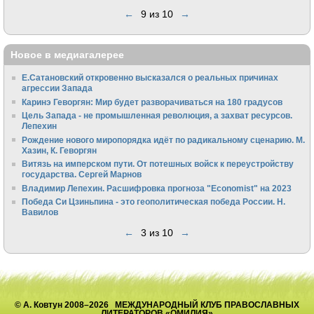
←
9 из 10
→
Новое в медиагалерее
Е.Сатановский откровенно высказался о реальных причинах
агрессии Запада
Каринэ Геворгян: Мир будет разворачиваться на 180 градусов
Цель Запада - не промышленная революция, а захват ресурсов.
Лепехин
Рождение нового миропорядка идёт по радикальному сценарию. М.
Хазин, К. Геворгян
Витязь на имперском пути. От потешных войск к переустройству
государства. Сергей Марнов
Владимир Лепехин. Расшифровка прогноза "Economist" на 2023
Победа Си Цзиньпина - это геополитическая победа России. Н.
Вавилов
←
3 из 10
→
© А. Ковтун 2008–2026 МЕЖДУНАРОДНЫЙ КЛУБ ПРАВОСЛАВНЫХ
ЛИТЕРАТОРОВ «ОМИЛИЯ»