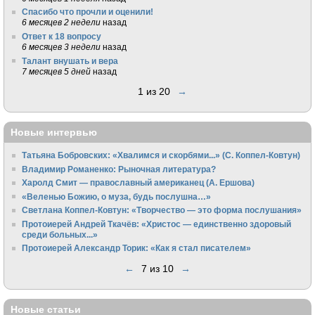
Спасибо что прочли и оценили!
6 месяцев 2 недели
назад
Ответ к 18 вопросу
6 месяцев 3 недели
назад
Талант внушать и вера
7 месяцев 5 дней
назад
1 из 20
→
Новые интервью
Татьяна Бобровских: «Хвалимся и скорбями...» (С. Коппел-Ковтун)
Владимир Романенко: Рыночная литература?
Харолд Смит — православный американец (А. Ершова)
«Веленью Божию, о муза, будь послушна…»
Светлана Коппел-Ковтун: «Творчество — это форма послушания»
Протоиерей Андрей Ткачёв: «Христос — единственно здоровый
среди больных...»
Протоиерей Александр Торик: «Как я стал писателем»
←
7 из 10
→
Новые статьи