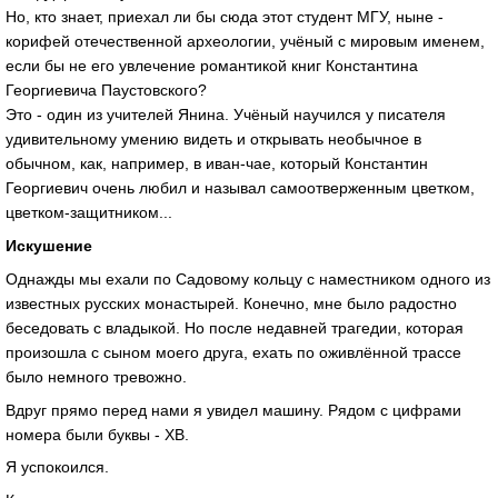
Но, кто знает, приехал ли бы сюда этот студент МГУ, ныне -
корифей отечественной археологии, учёный с мировым именем,
если бы не его увлечение романтикой книг Константина
Георгиевича Паустовского?
Это - один из учителей Янина. Учёный научился у писателя
удивительному умению видеть и открывать необычное в
обычном, как, например, в иван-чае, который Константин
Георгиевич очень любил и называл самоотверженным цветком,
цветком-защитником...
Искушение
Однажды мы ехали по Садовому кольцу с наместником одного из
известных русских монастырей. Конечно, мне было радостно
беседовать с владыкой. Но после недавней трагедии, которая
произошла с сыном моего друга, ехать по оживлённой трассе
было немного тревожно.
Вдруг прямо перед нами я увидел машину. Рядом с цифрами
номера были буквы - ХВ.
Я успокоился.