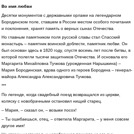
Во имя любви
Десятки монументов с державными орлами на легендарном
Бородинском поле, ставшем в России местом особого почитания
и поклонения, хранят память о верных сынах Отечества.
Но главным памятником поля русской славы стал Спасский
монастырь – памятник воинской доблести, памятник любви. Он
был основан здесь в 1820 году, спустя восемь лет после битвы, в
которой полегли тысячи защитников Отечества. И основала его
Маргарита Михайловна Тучкова (урожденная Нарышкина) –
Мария Бородинская, вдова одного из героев Бородина – генерал-
майора Александра Александровича Тучкова.
***
По легенде, когда свадебный поезд возвращался из церкви,
коляску с новобрачными остановил нищий старец.
– Мария, – сказал он, – возьми посох!
– Ты ошибаешься, отец, – ответила Маргарита, – у меня совсем
другое имя!