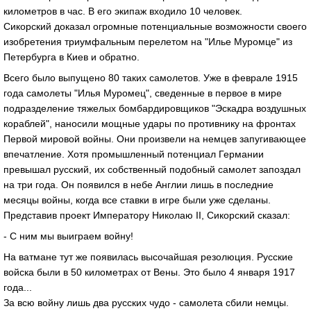
километров в час. В его экипаж входило 10 человек.
Сикорский доказал огромные потенциальные возможности своего
изобретения триумфальным перелетом на "Илье Муромце" из
Петербурга в Киев и обратно.
Всего было выпущено 80 таких самолетов. Уже в феврале 1915
года самолеты "Илья Муромец", сведенные в первое в мире
подразделение тяжелых бомбардировщиков "Эскадра воздушных
кораблей", наносили мощные удары по противнику на фронтах
Первой мировой войны. Они произвели на немцев запугивающее
впечатление. Хотя промышленный потенциал Германии
превышал русский, их собственный подобный самолет запоздал
на три года. Он появился в небе Англии лишь в последние
месяцы войны, когда все ставки в игре были уже сделаны.
Представив проект Императору Николаю II, Сикорский сказал:
- С ним мы выиграем войну!
На ватмане тут же появилась высочайшая резолюция. Русские
войска были в 50 километрах от Вены. Это было 4 января 1917
года...
За всю войну лишь два русских чудо - самолета сбили немцы.