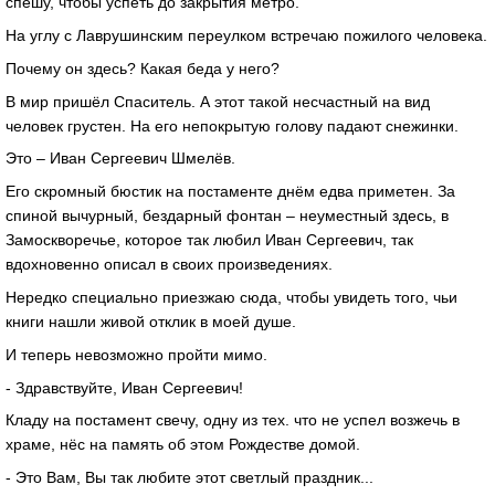
спешу, чтобы успеть до закрытия метро.
На углу с Лаврушинским переулком встречаю пожилого человека.
Почему он здесь? Какая беда у него?
В мир пришёл Спаситель. А этот такой несчастный на вид
человек грустен. На его непокрытую голову падают снежинки.
Это – Иван Сергеевич Шмелёв.
Его скромный бюстик на постаменте днём едва приметен. За
спиной вычурный, бездарный фонтан – неуместный здесь, в
Замоскворечье, которое так любил Иван Сергеевич, так
вдохновенно описал в своих произведениях.
Нередко специально приезжаю сюда, чтобы увидеть того, чьи
книги нашли живой отклик в моей душе.
И теперь невозможно пройти мимо.
- Здравствуйте, Иван Сергеевич!
Кладу на постамент свечу, одну из тех. что не успел возжечь в
храме, нёс на память об этом Рождестве домой.
- Это Вам, Вы так любите этот светлый праздник...