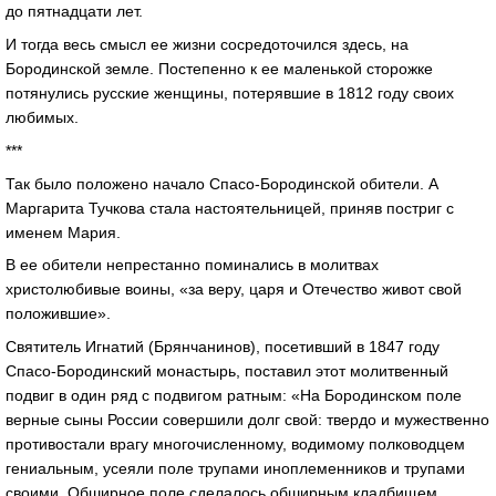
до пятнадцати лет.
И тогда весь смысл ее жизни сосредоточился здесь, на
Бородинской земле. Постепенно к ее маленькой сторожке
потянулись русские женщины, потерявшие в 1812 году своих
любимых.
***
Так было положено начало Спасо-Бородинской обители. А
Маргарита Тучкова стала настоятельницей, приняв постриг с
именем Мария.
В ее обители непрестанно поминались в молитвах
христолюбивые воины, «за веру, царя и Отечество живот свой
положившие».
Святитель Игнатий (Брянчанинов), посетивший в 1847 году
Спасо-Бородинский монастырь, поставил этот молитвенный
подвиг в один ряд с подвигом ратным: «На Бородинском поле
верные сыны России совершили долг свой: твердо и мужественно
противостали врагу многочисленному, водимому полководцем
гениальным, усеяли поле трупами иноплеменников и трупами
своими. Обширное поле сделалось обширным кладбищем.