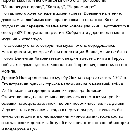
перечитывал или вспоминал многие его произведения:
"Мещерскую сторону", "Колхиду", "Черное море"...
Но так много хочется еще в жизни успеть. Времени на чтение,
даже самых любимых книг, практически не остается. Вот я и
подумал: не передать ли мне мою коллекцию книг Паустовского в
его музей? Погрустил-погрустил. Собрал эти дорогие для меня
издания и отвёз туда.
По словам учёного, сотрудники музея очень обрадовались.
Некоторых книг, которые были в коллекции Янина, у них не было.
Потом Валентин Лаврентьевич съездил вместе с ними в Тарусу,
побывал в доме, где жил Константин Георгиевич, поклонился его
могиле...
Древний Новгород вошел в судьбу Янина впервые летом 1947-го.
Его встретили руины - горькое напоминание о недавней войне.
Из 45 тысяч новгородцев, живших здесь до Великой
Отечественной, на пепелище вернулось всего тысячи три. Из
бывших немецких землянок, где они поселились, вились дымки.
И даже в таких условиях, когда в первую очередь, казалось бы,
нужно было думать о налаживании мирной жизни, государство
считало своим долгом заботу об изучении отечественной истории
и поддержке науки.