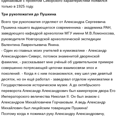
одинаковые с проектом Сикорского характеристики появился
только в 1925 году.
Три рукопожатия до Пушкина
Всего три рукопожатия отделяют от Александра Сергеевича
Пушкина нашего выдающегося современника - академика РАН,
заведующего кафедрой археологии МГУ имени М.В.Ломоносова,
руководителя Новгородской археологической экспедиции
Валентина Лаврентьевича Янина.
- Один из главных моих учителей в нумизматике - Александр
Александрович Сиверс, потомок знаменитой дворянской
фамилии, - рассказывает мне учёный об удивительном примере
совершенно потрясающей цепочки взаимосвязи эпох и
поколений. - Когда я с ним познакомился, ему шел уже девятый
десяток, но он ещё работал - заведовал отделом нумизматики в
Государственном историческом музее. А до октябрьского
переворота Александр Александрович был камергером двора Его
Императорского величества Николая II. Он был знаком с
Александром Михайловичем Горчаковым. А ведь Александр
Михайлович был лицейским товарищем Пушкина!
Поэтому когда я пожимал руку Александру Александровичу,