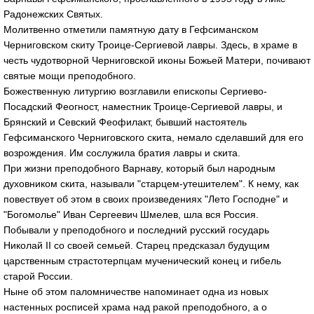
Радонежских Святых.
Молитвенно отметили памятную дату в Гефсиманском
Черниговском скиту Троице-Сергиевой лавры. Здесь, в храме в
честь чудотворной Черниговской иконы Божьей Матери, почивают
святые мощи преподобного.
Божественную литургию возглавили епископы Сергиево-
Посадский Феогност, наместник Троице-Сергиевой лавры, и
Брянский и Севский Феофилакт, бывший настоятель
Гефсиманского Черниговского скита, немало сделавший для его
возрождения. Им сослужила братия лавры и скита.
При жизни преподобного Варнаву, который был народным
духовником скита, называли "старцем-утешителем". К нему, как
повествует об этом в своих произведениях "Лето Господне" и
"Богомолье" Иван Сергеевич Шмелев, шла вся Россия.
Побывали у преподобного и последний русский государь
Николай II со своей семьей. Старец предсказал будущим
царственным страстотерпцам мученический конец и гибель
старой России.
Ныне об этом паломничестве напоминает одна из новых
настенных росписей храма над ракой преподобного, а о