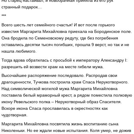
Но старец настаивал, и новобрачная приняла из его рук
странный подарок…
***
Всего шесть лет семейного счастья! И вот после горького
известия Маргарита Михайловна приехала на Бородинское поле.
Она бродила по Семеновскому редуту, где без погребения
оставались десятки тысяч погибших, прошла 9 верст, но так и не
нашла любимого.
Тогда вдова обратилась с просьбой к императору Александру I:
разрешить ей возвести храм на месте гибели мужа.
Высочайшее распоряжение последовало. Распродав свои
драгоценности, Тучкова построила храм Спаса Нерукотворного.
Над символической могилой мужа Маргарита Михайловна
поставила белый мраморный крест, а рядом поместила полковую
икону Ревельского полка – Нерукотворный образ Спасителя.
Вскоре икона Спаса прославилась в окрестностях как
чудотворная.
Маргарита Михайловна посвятила жизнь воспитанию сына
Николеньки. Но ее ждали новые испытания. Коля умер, не дожив