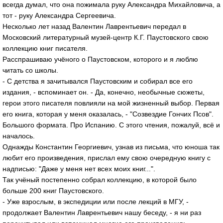
всегда думал, что она пожимала руку Александра Михайловича, а
тот - руку Александра Сергеевича.
Несколько лет назад Валентин Лаврентьевич передал в
Московский литературный музей-центр К.Г. Паустовского свою
коллекцию книг писателя.
Расспрашиваю учёного о Паустовском, которого и я люблю
читать со школы.
- С детства я зачитывался Паустовским и собирал все его
издания, - вспоминает он. - Да, конечно, необычные сюжеты,
герои этого писателя повлияли на мой жизненный выбор. Первая
его книга, которая у меня оказалась, - "Созвездие Гончих Псов".
Большого формата. Про Испанию. С этого чтения, пожалуй, всё и
началось.
Однажды Константин Георгиевич, узнав из письма, что юноша так
любит его произведения, прислал ему свою очередную книгу с
надписью: "Даже у меня нет всех моих книг...".
Так учёный постепенно собрал коллекцию, в которой было
больше 200 книг Паустовского.
- Уже взрослым, в экспедиции или после лекций в МГУ, -
продолжает Валентин Лаврентьевич нашу беседу, - я ни раз