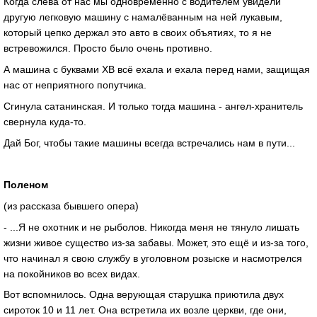
Когда слева от нас мы одновременно с водителем увидели
другую легковую машину с намалёванным на ней лукавым,
который цепко держал это авто в своих объятиях, то я не
встревожился. Просто было очень противно.
А машина с буквами ХВ всё ехала и ехала перед нами, защищая
нас от неприятного попутчика.
Сгинула сатанинская. И только тогда машина - ангел-хранитель
свернула куда-то.
Дай Бог, чтобы такие машины всегда встречались нам в пути...
Поленом
(из рассказа бывшего опера)
- ...Я не охотник и не рыболов. Никогда меня не тянуло лишать
жизни живое существо из-за забавы. Может, это ещё и из-за того,
что начинал я свою службу в уголовном розыске и насмотрелся
на покойников во всех видах.
Вот вспомнилось. Одна верующая старушка приютила двух
сироток 10 и 11 лет. Она встретила их возле церкви, где они,