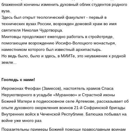
блаженной кончины изменить духовный облик студентов родного
вуза.
Здесь был открыт теологический факультет - первый в
технических вузах России, возрожден домовой храм во имя
святителя Николая Чудотворца.
Миитовцы продолжают ежегодно работать в стройотряде,
помогающем возрождению Иосифо-Волоцкого монастыря,
наместником которого был известный архипастырь.
Но ведь было, было и здесь, в МИИТе, это неуважение к родной
земле...
Господь с нами!
Иеромонах Феофан (Замесов), настоятель храмов Спаса
Нерукотворного в усадьбе «Мураново» и Страстной иконы
Божией Матери в подмосковном селе Артемове, рассказывает об
опыте духовного окормления воинов 21-й Софринской бригады
Внутренних войск в Чеченской Республике. Батюшка побывал на
войне уже много раз.
Поразительны примеры Божией помощи православным воинам