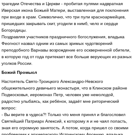
трагедии Отечества и Церкви - пробитая пулями надвратная
Иверская икона Божьей Матери, выставленная для поклонения
при входе в храм. Символично, что три пули красноармейцев,
пришедших закрывать скит, угодили в нимб, чело и сердце
Богородицы.
Поздравляя участников праздничного богослужения, владыка
Феогност назвал одним из самых зримых чудотворений
преподобного Варнавы возрождение его оскверненной обители,
в которую год от года притекает все больше верующих из разных
уголков России.
Божий Промысл
Настоятель Свято-Троицкого Александро-Невского
общежительного девичьего монастыря, что в Клинском районе
Подмосковья, иеромонах Петр, человек уже немолодой,
радостно улыбаясь, как ребёнок, задаёт мне риторический
вопрос:
- Вы верите в чудеса?! Только что меня принял и благословил
Святейший Патриарх Алексий, к которому я и не чаял попасть,
зная его огромную занятость. А потом, когда пришел со своими
проблемами к архиепископу Истринскому Арсению, владыка