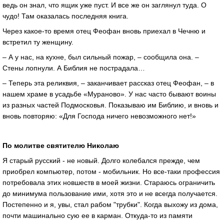
ведь он знал, что ящик уже пуст. И все же он заглянул туда. О
чудо! Там оказалась последняя книга.
Через какое-то время отец Феофан вновь приехал в Чечню и
встретил ту женщину.
– А у нас, на кухне, был сильный пожар, – сообщила она. –
Стены лопнули. А Библия не пострадала…
– Теперь эта реликвия, – заканчивает рассказ отец Феофан, – в
нашем храме в усадьбе «Мураново». У нас часто бывают воины
из разных частей Подмосковья. Показываю им Библию, и вновь и
вновь повторяю: «Для Господа ничего невозможного нет!»
По молитве святителю Николаю
Я старый русский - не новый. Долго колебался прежде, чем
приобрел компьютер, потом - мобильник. Но все-таки профессия
потребовала этих новшеств в моей жизни. Стараюсь ограничить
до минимума пользование ими, хотя это и не всегда получается.
Постепенно и я, увы, стал рабом "трубки". Когда выхожу из дома,
почти машинально сую ее в карман. Откуда-то из памяти