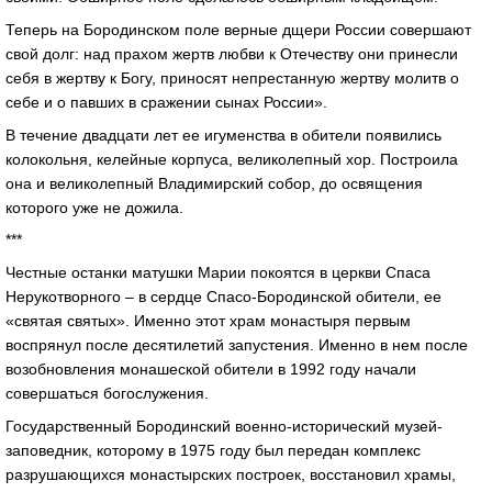
Теперь на Бородинском поле верные дщери России совершают
свой долг: над прахом жертв любви к Отечеству они принесли
себя в жертву к Богу, приносят непрестанную жертву молитв о
себе и о павших в сражении сынах России».
В течение двадцати лет ее игуменства в обители появились
колокольня, келейные корпуса, великолепный хор. Построила
она и великолепный Владимирский собор, до освящения
которого уже не дожила.
***
Честные останки матушки Марии покоятся в церкви Спаса
Нерукотворного – в сердце Спасо-Бородинской обители, ее
«святая святых». Именно этот храм монастыря первым
воспрянул после десятилетий запустения. Именно в нем после
возобновления монашеской обители в 1992 году начали
совершаться богослужения.
Государственный Бородинский военно-исторический музей-
заповедник, которому в 1975 году был передан комплекс
разрушающихся монастырских построек, восстановил храмы,