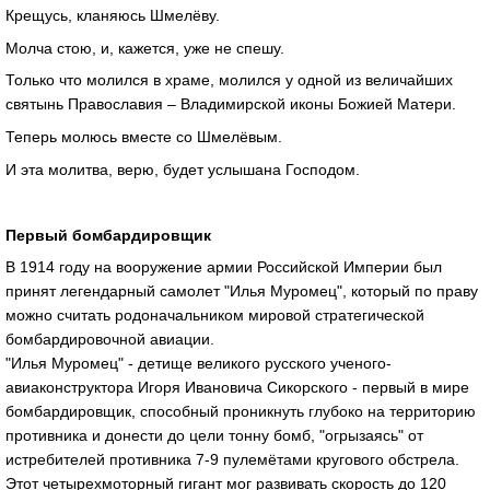
Крещусь, кланяюсь Шмелёву.
Молча стою, и, кажется, уже не спешу.
Только что молился в храме, молился у одной из величайших
святынь Православия – Владимирской иконы Божией Матери.
Теперь молюсь вместе со Шмелёвым.
И эта молитва, верю, будет услышана Господом.
Первый бомбардировщик
В 1914 году на вооружение армии Российской Империи был
принят легендарный самолет "Илья Муромец", который по праву
можно считать родоначальником мировой стратегической
бомбардировочной авиации.
"Илья Муромец" - детище великого русского ученого-
авиаконструктора Игоря Ивановича Сикорского - первый в мире
бомбардировщик, способный проникнуть глубоко на территорию
противника и донести до цели тонну бомб, "огрызаясь" от
истребителей противника 7-9 пулемётами кругового обстрела.
Этот четырехмоторный гигант мог развивать скорость до 120