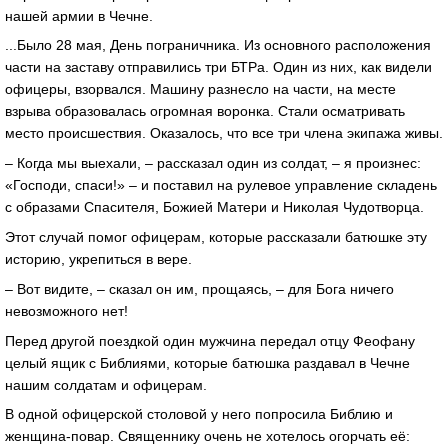
нашей армии в Чечне.
...Было 28 мая, День пограничника. Из основного расположения
части на заставу отправились три БТРа. Один из них, как видели
офицеры, взорвался. Машину разнесло на части, на месте
взрыва образовалась огромная воронка. Стали осматривать
место происшествия. Оказалось, что все три члена экипажа живы.
– Когда мы выехали, – рассказал один из солдат, – я произнес:
«Господи, спаси!» – и поставил на рулевое управление складень
с образами Спасителя, Божией Матери и Николая Чудотворца.
Этот случай помог офицерам, которые рассказали батюшке эту
историю, укрепиться в вере.
– Вот видите, – сказал он им, прощаясь, – для Бога ничего
невозможного нет!
Перед другой поездкой один мужчина передал отцу Феофану
целый ящик с Библиями, которые батюшка раздавал в Чечне
нашим солдатам и офицерам.
В одной офицерской столовой у него попросила Библию и
женщина-повар. Священнику очень не хотелось огорчать её: