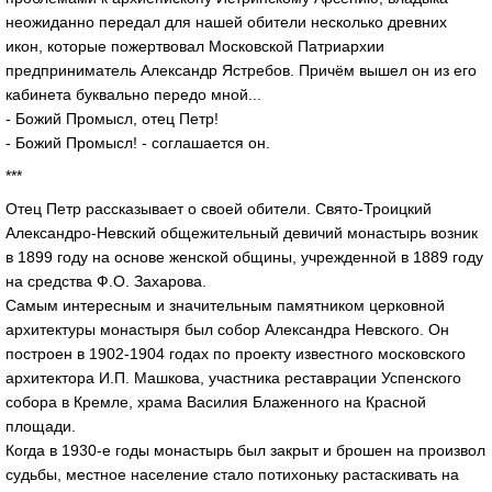
неожиданно передал для нашей обители несколько древних
икон, которые пожертвовал Московской Патриархии
предприниматель Александр Ястребов. Причём вышел он из его
кабинета буквально передо мной...
- Божий Промысл, отец Петр!
- Божий Промысл! - соглашается он.
***
Отец Петр рассказывает о своей обители. Свято-Троицкий
Александро-Невский общежительный девичий монастырь возник
в 1899 году на основе женской общины, учрежденной в 1889 году
на средства Ф.О. Захарова.
Самым интересным и значительным памятником церковной
архитектуры монастыря был собор Александра Невского. Он
построен в 1902-1904 годах по проекту известного московского
архитектора И.П. Машкова, участника реставрации Успенского
собора в Кремле, храма Василия Блаженного на Красной
площади.
Когда в 1930-е годы монастырь был закрыт и брошен на произвол
судьбы, местное население стало потихоньку растаскивать на