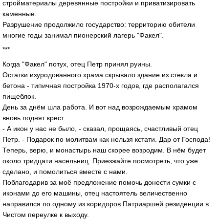
стройматериалы деревянные постройки и приватизировать
каменные.
Разрушение продолжило государство: территорию обители
многие годы занимал пионерский лагерь "Факел".
***
Когда "Факел" потух, отец Петр принял руины.
Остатки изуродованного храма скрывало здание из стекла и
бетона - типичная постройка 1970-х годов, где располагался
пищеблок.
День за днём шла работа. И вот над возрождаемым храмом
вновь поднят крест.
- А икон у нас не было, - сказал, прощаясь, счастливый отец
Петр. - Подарок по молитвам как нельзя кстати. Дар от Господа!
Теперь, верю, и монастырь наш скорее возродим. В нём будет
около тридцати насельниц. Приезжайте посмотреть, что уже
сделано, и помолиться вместе с нами.
Поблагодарив за моё предложение помочь донести сумки с
иконами до его машины, отец настоятель величественно
направился по одному из коридоров Патриаршей резиденции в
Чистом переулке к выходу.