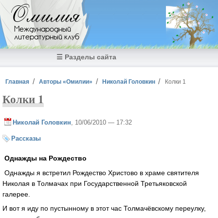
Перейти к основному содержанию
Омилия
Международный
литературный клуб
☰ Разделы сайта
Вы здесь
Главная
Авторы «Омилии»
Николай Головкин
Колки 1
Колки 1
Николай Головкин
, 10/06/2010 — 17:32
Рассказы
Однажды на Рождество
Однажды я встретил Рождество Христово в храме святителя
Николая в Толмачах при Государственной Третьяковской
галерее.
И вот я иду по пустынному в этот час Толмачёвскому переулку,