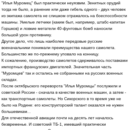
"Илья Муромец" был практически неуязвим. Зенитных орудий
тогда не было, а ранение или даже гибель одного - двух человек
из экипажа самолета не слишком отражалось на боеспособности
машины. Умелые летчики (каким был, например, штабс-капитан
Горшков) и ловкие метатели 40-фунтовых бомб наносили
большой урон противнику.
Другое дело, что лишь наиболее передовые русские
военачальники понимали преимущества нашего самолета.
Большинство же по-прежнему уповало на конницу.
К сожалению, производство самолетов сдерживалось поставками
импортных французских двигателей. Значительная часть
"Муромцев" так и остались не собранными на русских военных
складах.
После октябрьского переворота "Илья Муромцы" послужили и
советской России - сначала в качестве военных машин, а затем -
как транспортные самолеты. Но Сикорского в то время уже не
было на Родине: его конструкторский талант оказался не нужен
большевикам...
Для отечественной авиации почти на десять лет началось
безвременье. И советский ТБ-1, имевший практически