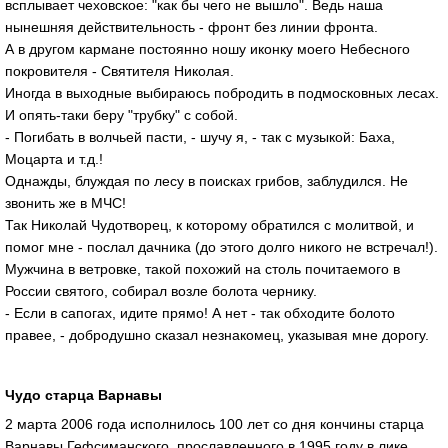
всплывает чеховское: "как бы чего не вышло". Ведь наша
нынешняя действительность - фронт без линии фронта.
А в другом кармане постоянно ношу иконку моего Небесного
покровителя - Святителя Николая.
Иногда в выходные выбираюсь побродить в подмосковных лесах.
И опять-таки беру "трубку" с собой.
- Погибать в волчьей пасти, - шучу я, - так с музыкой: Баха,
Моцарта и т.д.!
Однажды, блуждая по лесу в поисках грибов, заблудился. Не
звонить же в МЧС!
Так Николай Чудотворец, к которому обратился с молитвой, и
помог мне - послал дачника (до этого долго никого не встречал!).
Мужчина в ветровке, такой похожий на столь почитаемого в
России святого, собирал возле болота чернику.
- Если в сапогах, идите прямо! А нет - так обходите болото
правее, - добродушно сказал незнакомец, указывая мне дорогу.
Чудо старца Варнавы
2 марта 2006 года исполнилось 100 лет со дня кончины старца
Варнавы Гефсиманского, прославленного в 1995 году в лике