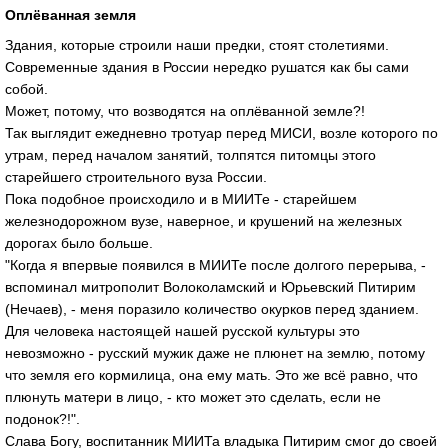
Оплёванная земля
Здания, которые строили наши предки, стоят столетиями.
Современные здания в России нередко рушатся как бы сами
собой.
Может, потому, что возводятся на оплёванной земле?!
Так выглядит ежедневно тротуар перед МИСИ, возле которого по
утрам, перед началом занятий, толпятся питомцы этого
старейшего строительного вуза России.
Пока подобное происходило и в МИИТе - старейшем
железнодорожном вузе, наверное, и крушений на железных
дорогах было больше.
"Когда я впервые появился в МИИТе после долгого перерыва, -
вспоминал митрополит Волоколамский и Юрьевский Питирим
(Нечаев), - меня поразило количество окурков перед зданием.
Для человека настоящей нашей русской культуры это
невозможно - русский мужик даже не плюнет на землю, потому
что земля его кормилица, она ему мать. Это же всё равно, что
плюнуть матери в лицо, - кто может это сделать, если не
подонок?!".
Слава Богу, воспитанник МИИТа владыка Питирим смог до своей