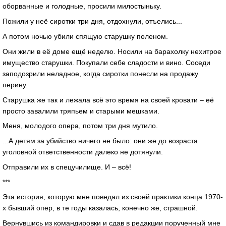
оборванные и голодные, просили милостыньку.
Пожили у неё сиротки три дня, отдохнули, отъелись...
А потом ночью убили спящую старушку поленом.
Они жили в её доме ещё неделю. Носили на барахолку нехитрое
имущество старушки. Покупали себе сладости и вино. Соседи
заподозрили неладное, когда сиротки понесли на продажу
перину.
Старушка же так и лежала всё это время на своей кровати – её
просто завалили тряпьем и старыми мешками.
Меня, молодого опера, потом три дня мутило.
...А детям за убийство ничего не было: они же до возраста
уголовной ответственности далеко не дотянули.
Отправили их в спецучилище. И – всё!
***
Эта история, которую мне поведал из своей практики конца 1970-
х бывший опер, в те годы казалась, конечно же, страшной.
Вернувшись из командировки и сдав в редакции порученный мне