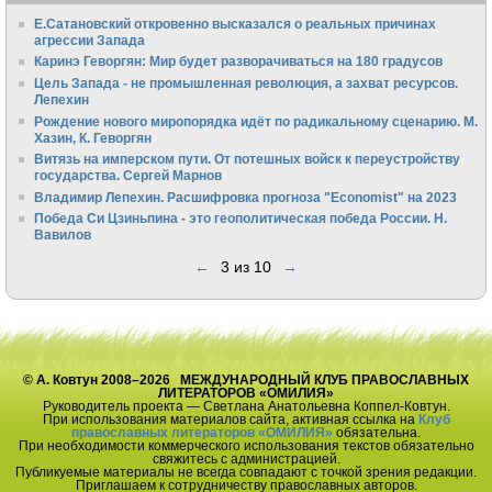
Е.Сатановский откровенно высказался о реальных причинах
агрессии Запада
Каринэ Геворгян: Мир будет разворачиваться на 180 градусов
Цель Запада - не промышленная революция, а захват ресурсов.
Лепехин
Рождение нового миропорядка идёт по радикальному сценарию. М.
Хазин, К. Геворгян
Витязь на имперском пути. От потешных войск к переустройству
государства. Сергей Марнов
Владимир Лепехин. Расшифровка прогноза "Economist" на 2023
Победа Си Цзиньпина - это геополитическая победа России. Н.
Вавилов
←
3 из 10
→
© А. Ковтун 2008–2026 МЕЖДУНАРОДНЫЙ КЛУБ ПРАВОСЛАВНЫХ
ЛИТЕРАТОРОВ «ОМИЛИЯ»
Руководитель проекта — Светлана Анатольевна Коппел-Ковтун.
При использования материалов сайта, активная ссылка на
Клуб
православных литераторов «ОМИЛИЯ»
обязательна.
При необходимости коммерческого использования текстов обязательно
свяжитесь с администрацией.
Публикуемые материалы не всегда совпадают с точкой зрения редакции.
Приглашаем к сотрудничеству православных авторов.