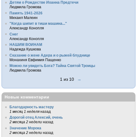
Детям о Рождестве Иоанна Предтечи
Людмила Громова
Память 1941-2026
Михаил Малеин
"Когда шипит в тиши машина..."
Александр Конопля
Снег
Александр Конопля
НАШИМ ВОИНАМ
Надежда Кушкова
Сказание о жене Адера и о рыжей блуднице
Монахиня Евфимия Пащенко
Можно ли увидеть Бога? Тайна Святой Троицы
Людмила Громова
1 из 10
→
Новые комментарии
Благодарность мастеру
1 месяц 1 неделя
назад
Дорогой отец Алексий, очень
2 месяца 2 недели
назад
Значение Морока
2 месяца 2 недели
назад