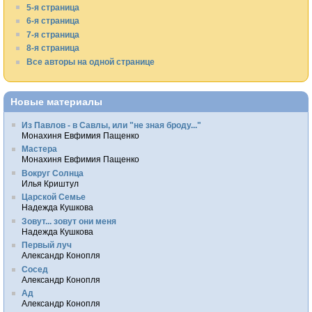
5-я страница
6-я страница
7-я страница
8-я страница
Все авторы на одной странице
Новые материалы
Из Павлов - в Савлы, или "не зная броду..."
Монахиня Евфимия Пащенко
Мастера
Монахиня Евфимия Пащенко
Вокруг Солнца
Илья Криштул
Царской Семье
Надежда Кушкова
Зовут... зовут они меня
Надежда Кушкова
Первый луч
Александр Конопля
Сосед
Александр Конопля
Ад
Александр Конопля