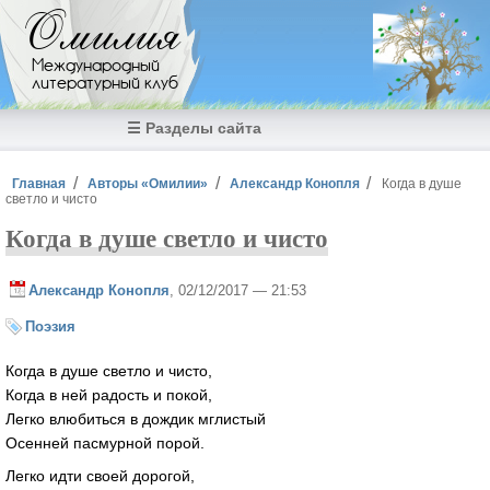
Перейти к основному содержанию
Омилия
Международный
литературный клуб
☰ Разделы сайта
Вы здесь
Главная
Авторы «Омилии»
Александр Конопля
Когда в душе
светло и чисто
Когда в душе светло и чисто
Александр Конопля
, 02/12/2017 — 21:53
Поэзия
Когда в душе светло и чисто,
Когда в ней радость и покой,
Легко влюбиться в дождик мглистый
Осенней пасмурной порой.
Легко идти своей дорогой,