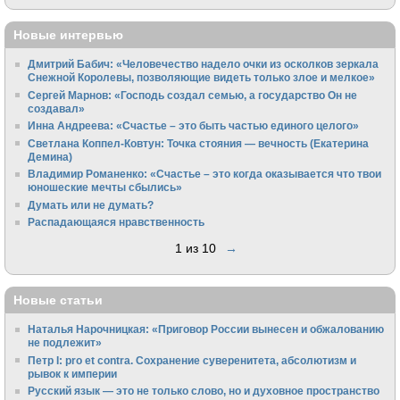
Новые интервью
Дмитрий Бабич: «Человечество надело очки из осколков зеркала
Снежной Королевы, позволяющие видеть только злое и мелкое»
Сергей Марнов: «Господь создал семью, а государство Он не
создавал»
Инна Андреева: «Счастье – это быть частью единого целого»
Светлана Коппел-Ковтун: Точка стояния — вечность (Екатерина
Демина)
Владимир Романенко: «Счастье – это когда оказывается что твои
юношеские мечты сбылись»
Думать или не думать?
Распадающаяся нравственность
1 из 10
→
Новые статьи
Наталья Нарочницкая: «Приговор России вынесен и обжалованию
не подлежит»
Петр I: pro et contra. Сохранение суверенитета, абсолютизм и
рывок к империи
Русский язык — это не только слово, но и духовное пространство