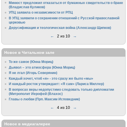
Минюст предложил отказаться от бумажных свидетельств о браке
(Владислав Куликов)
УПЦ заявила о независимости от РПЦ
В УПЦ заявили о сохранении отношений с Русской православной
церковью
Дерусификация и теологическая война (Александр Щипков)
←
2 из 10
→
Новое в Читальном зале
То же самое (Юнна Мориц)
Дьявол – это атмосфера (Юнна Мориц)
Я не лгал (Игорь Северянин)
Каждый хочет, чтоб «я» - это сразу же было «мы»
И каждый росток утверждает: «Я сам» (Лариса Миллер)
В вопросах веры недопустимо следовать только дипломатии
(Митрополит Иерофей (Влахос)
Главы о любви (Прп. Максим Исповедник)
←
4 из 10
→
Новое в медиагалерее