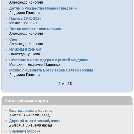
Александр Конопля
Детям о Рождестве Иоанна Предтечи
Людмила Громова
Память 1941-2026
Михаил Малеин
"Когда шипит в тиши машина..."
Александр Конопля
Снег
Александр Конопля
НАШИМ ВОИНАМ
Надежда Кушкова
Сказание о жене Адера и о рыжей блуднице
Монахиня Евфимия Пащенко
Можно ли увидеть Бога? Тайна Святой Троицы
Людмила Громова
1 из 10
→
Новые комментарии
Благодарность мастеру
1 месяц 1 неделя
назад
Дорогой отец Алексий, очень
2 месяца 3 недели
назад
Значение Морока