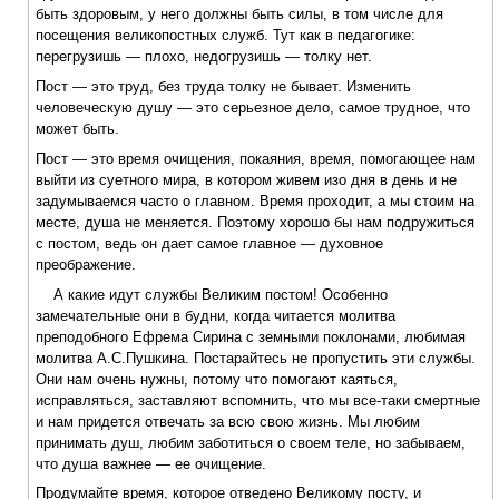
быть здоровым, у него должны быть силы, в том числе для
посещения великопостных служб. Тут как в педагогике:
перегрузишь — плохо, недогрузишь — толку нет.
Пост — это труд, без труда толку не бывает. Изменить
человеческую душу — это серьезное дело, самое трудное, что
может быть.
Пост — это время очищения, покаяния, время, помогающее нам
выйти из суетного мира, в котором живем изо дня в день и не
задумываемся часто о главном. Время проходит, а мы стоим на
месте, душа не меняется. Поэтому хорошо бы нам подружиться
с постом, ведь он дает самое главное — духовное
преображение.
А какие идут службы Великим постом! Особенно
замечательные они в будни, когда читается молитва
преподобного Ефрема Сирина с земными поклонами, любимая
молитва А.С.Пушкина. Постарайтесь не пропустить эти службы.
Они нам очень нужны, потому что помогают каяться,
исправляться, заставляют вспомнить, что мы все-таки смертные
и нам придется отвечать за всю свою жизнь. Мы любим
принимать душ, любим заботиться о своем теле, но забываем,
что душа важнее — ее очищение.
Продумайте время, которое отведено Великому посту, и