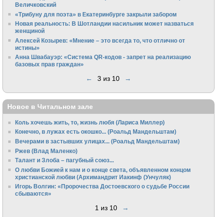
Величковский
«Трибуну для поэта» в Екатеринбурге закрыли забором
Новая реальность: В Шотландии насильник может назваться
женщиной
Алексей Козырев: «Мнение – это всегда то, что отлично от
истины»
Анна Швабауэр: «Система QR-кодов - запрет на реализацию
базовых прав граждан»
←
3 из 10
→
Новое в Читальном зале
Коль хочешь жить, то, жизнь любя (Лариса Миллер)
Конечно, в лужах есть окошко... (Роальд Мандельштам)
Вечерами в застывших улицах... (Роальд Мандельштам)
Ржев (Влад Маленко)
Талант и Злоба – пагубный союз...
О любви Божией к нам и о конце света, объявленном концом
христианской любви (Архимандрит Иакинф (Унчуляк)
Игорь Волгин: «Пророчества Достоевского о судьбе России
сбываются»
1 из 10
→