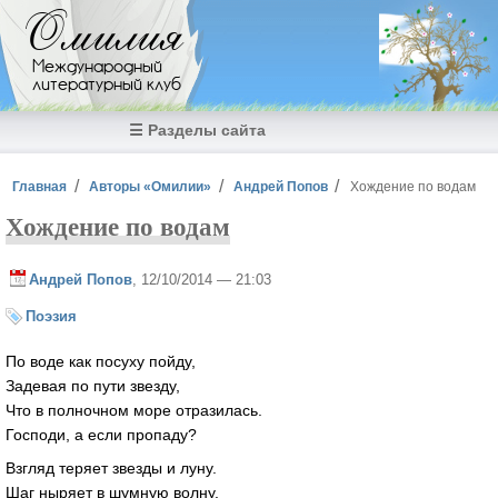
Перейти к основному содержанию
Омилия
Международный
литературный клуб
☰ Разделы сайта
Вы здесь
Главная
Авторы «Омилии»
Андрей Попов
Хождение по водам
Хождение по водам
Андрей Попов
, 12/10/2014 — 21:03
Поэзия
По воде как посуху пойду,
Задевая по пути звезду,
Что в полночном море отразилась.
Господи, а если пропаду?
Взгляд теряет звезды и луну.
Шаг ныряет в шумную волну.