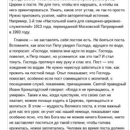
Церкви о посте. Не для того, чтобы его нарушать, а чтобы на
него ориентироваться. Узнать, каков этот устав, не так-то просто.
Нужно приложить усилия, найти авторитетный источник.
Например, 1-й том «Настольной книги для священно-церковно-
служителей» 1913 года, переизданной Московской Патриархией
в 1993 году.
Главное — не заставлять себя постом есть. Не бояться поста.
Вспомните, как апостол Петр увидел Господа, идущего по воде,
и попросил: «Господи, повели мне идти по воде». Господь
повелел, и Петр пошел, но усомнился: как это так? И стал
тонуть. Господь протянул ему руку и спас его. Пост — это
хождение по водам. Не нужно чересчур заботиться о том, как
прожить на постной пище. Опыт показывает, что Господь
помогает, особенно если пост совмещается с молитвой, с
посещением служб, покаянием, причащением. Святой праведный
Иоанн Кронштадтский говорил: «Когда я не причащаюсь, я
умираю». Также и мы, когда чувствуем, что своих сил не
хватает, можем почаще ходить в Церковь, причащаться и
молиться. В этом — мудрость Великого поста, в этом важный
для нас его урок: он учит нас нашей немощи, показывает нам
особенно ясно, что без Бога мы не можем ничего.Конечно, никто
не заставляет поститься до такой степени, чтобы голова
кружилась, ножки заплетались. Человек во время поста должен