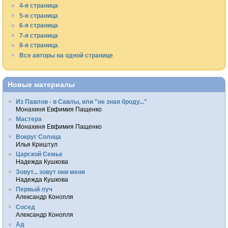
4-я страница
5-я страница
6-я страница
7-я страница
8-я страница
Все авторы на одной странице
Новые материалы
Из Павлов - в Савлы, или "не зная броду..."
Монахиня Евфимия Пащенко
Мастера
Монахиня Евфимия Пащенко
Вокруг Солнца
Илья Криштул
Царской Семье
Надежда Кушкова
Зовут... зовут они меня
Надежда Кушкова
Первый луч
Александр Конопля
Сосед
Александр Конопля
Ад