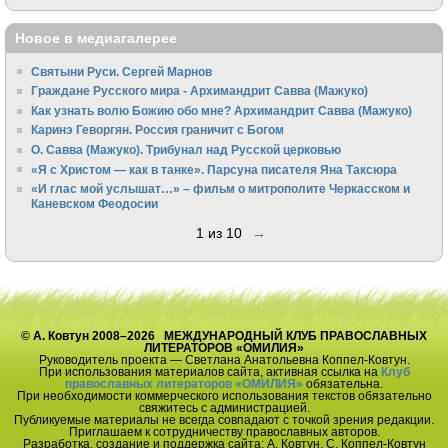
Новое в медиагалерее
Святыни Руси. Сергей Марнов
Граждане Русского мира - Архимандрит Савва (Мажуко)
Как узнать волю Божию обо мне? Архимандрит Савва (Мажуко)
Каринэ Геворгян. Россия граничит с Богом
О. Савва (Мажуко). Трибунал над Русской церковью
«Я с Христом — как в танке». Парсуна писателя Яна Таксюра
«И глас мой услышат…» – фильм о митрополите Черкасском и
Каневском Феодосии
1 из 10
→
© А. Ковтун 2008–2026 МЕЖДУНАРОДНЫЙ КЛУБ ПРАВОСЛАВНЫХ
ЛИТЕРАТОРОВ «ОМИЛИЯ»
Руководитель проекта — Светлана Анатольевна Коппел-Ковтун.
При использования материалов сайта, активная ссылка на
Клуб
православных литераторов «ОМИЛИЯ»
обязательна.
При необходимости коммерческого использования текстов обязательно
свяжитесь с администрацией.
Публикуемые материалы не всегда совпадают с точкой зрения редакции.
Приглашаем к сотрудничеству православных авторов.
Разработка, создание и поддержка сайта: А. Ковтун, С. Коппел-Ковтун