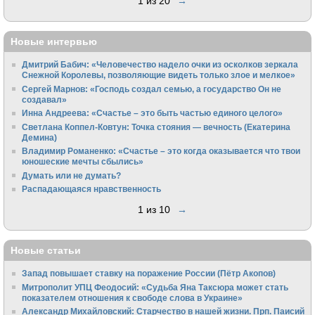
1 из 20
→
Новые интервью
Дмитрий Бабич: «Человечество надело очки из осколков зеркала
Снежной Королевы, позволяющие видеть только злое и мелкое»
Сергей Марнов: «Господь создал семью, а государство Он не
создавал»
Инна Андреева: «Счастье – это быть частью единого целого»
Светлана Коппел-Ковтун: Точка стояния — вечность (Екатерина
Демина)
Владимир Романенко: «Счастье – это когда оказывается что твои
юношеские мечты сбылись»
Думать или не думать?
Распадающаяся нравственность
1 из 10
→
Новые статьи
Запад повышает ставку на поражение России (Пётр Акопов)
Митрополит УПЦ Феодосий: «Судьба Яна Таксюра может стать
показателем отношения к свободе слова в Украине»
Алек­сандр Михайловский: Старчество в нашей жизни. Прп. Паисий