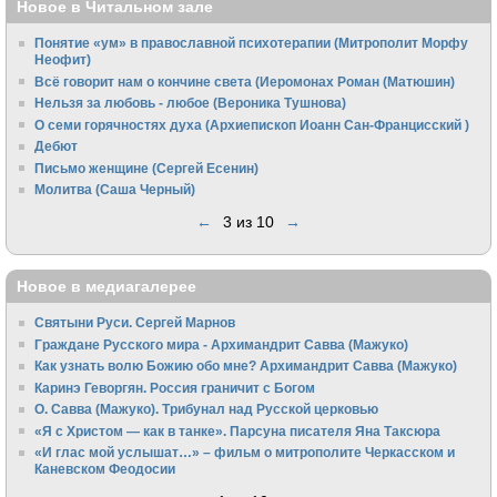
Новое в Читальном зале
Понятие «ум» в православной психотерапии (Митрополит Морфу
Неофит)
Всё говорит нам о кончине света (Иеромонах Роман (Матюшин)
Нельзя за любовь - любое (Вероника Тушнова)
О семи горячностях духа (Архиепископ Иоанн Сан-Францисский )
Дебют
Письмо женщине (Сергей Есенин)
Молитва (Саша Черный)
←
3 из 10
→
Новое в медиагалерее
Святыни Руси. Сергей Марнов
Граждане Русского мира - Архимандрит Савва (Мажуко)
Как узнать волю Божию обо мне? Архимандрит Савва (Мажуко)
Каринэ Геворгян. Россия граничит с Богом
О. Савва (Мажуко). Трибунал над Русской церковью
«Я с Христом — как в танке». Парсуна писателя Яна Таксюра
«И глас мой услышат…» – фильм о митрополите Черкасском и
Каневском Феодосии