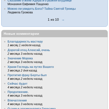
Сказание о жене Адера и о рыжей блуднице
Монахиня Евфимия Пащенко
Можно ли увидеть Бога? Тайна Святой Троицы
Людмила Громова
1 из 10
→
Новые комментарии
Благодарность мастеру
1 месяц 1 неделя
назад
Дорогой отец Алексий, очень
2 месяца 3 недели
назад
Значение Морока
2 месяца 3 недели
назад
Храни Господь на путях Вашего
3 месяца 2 дня
назад
Протитип фрау Берты был
4 месяца 2 недели
назад
Сейчас будет
4 месяца 2 недели
назад
Продолжение.
4 месяца 3 недели
назад
Впечатления
4 месяца 3 недели
назад
О семье архимандрита Герасима