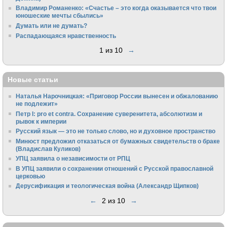
Владимир Романенко: «Счастье – это когда оказывается что твои
юношеские мечты сбылись»
Думать или не думать?
Распадающаяся нравственность
1 из 10
→
Новые статьи
Наталья Нарочницкая: «Приговор России вынесен и обжалованию
не подлежит»
Петр I: pro et contra. Сохранение суверенитета, абсолютизм и
рывок к империи
Русский язык — это не только слово, но и духовное пространство
Минюст предложил отказаться от бумажных свидетельств о браке
(Владислав Куликов)
УПЦ заявила о независимости от РПЦ
В УПЦ заявили о сохранении отношений с Русской православной
церковью
Дерусификация и теологическая война (Александр Щипков)
←
2 из 10
→