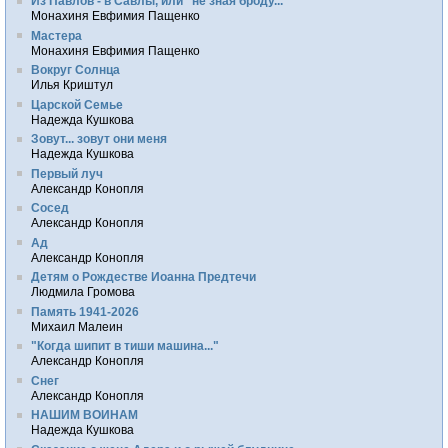
Из Павлов - в Савлы, или "не зная броду..."
Монахиня Евфимия Пащенко
Мастера
Монахиня Евфимия Пащенко
Вокруг Солнца
Илья Криштул
Царской Семье
Надежда Кушкова
Зовут... зовут они меня
Надежда Кушкова
Первый луч
Александр Конопля
Сосед
Александр Конопля
Ад
Александр Конопля
Детям о Рождестве Иоанна Предтечи
Людмила Громова
Память 1941-2026
Михаил Малеин
"Когда шипит в тиши машина..."
Александр Конопля
Снег
Александр Конопля
НАШИМ ВОИНАМ
Надежда Кушкова