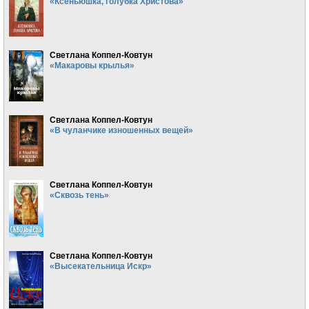
«Ксеньюшка, голубка Христова»
Светлана Коппел-Ковтун
«Макаровы крылья»
Светлана Коппел-Ковтун
«В чуланчике изношенных вещей»
Светлана Коппел-Ковтун
«Сквозь тень»
Светлана Коппел-Ковтун
«Высекательница Искр»