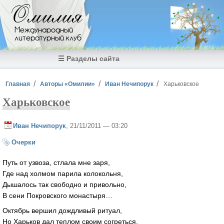
Перейти к основному содержанию
Омилия
Международный
литературный клуб
☰ Разделы сайта
Вы здесь
Главная
Авторы «Омилии»
Иван Нечипорук
Харьковское
Харьковское
Иван Нечипорук
, 21/11/2011 — 03:20
Очерки
Путь от узвоза, стлала мне заря,
Где над холмом парила колокольня,
Дышалось так свободно и привольно,
В сени Покровского монастыря…
Октябрь вершил дождливый ритуал,
Но Харьков дал теплом своим согреться.