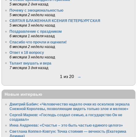
5 месяцев 2 дня
назад
Почему с эмоциональностью
5 месяцев 2 недели
назад
СВЯТАЯ БЛАЖЕННАЯ КСЕНИЯ ПЕТЕРБУРГСКАЯ
5 месяцев 3 недели
назад
Поздравление с праздником
6 месяцев 1 неделя
назад
Спасибо что прочли и оценили!
6 месяцев 2 недели
назад
Ответ к 18 вопросу
6 месяцев 3 недели
назад
Талант внушать и вера
7 месяцев 3 дня
назад
1 из 20
→
Новые интервью
Дмитрий Бабич: «Человечество надело очки из осколков зеркала
Снежной Королевы, позволяющие видеть только злое и мелкое»
Сергей Марнов: «Господь создал семью, а государство Он не
создавал»
Инна Андреева: «Счастье – это быть частью единого целого»
Светлана Коппел-Ковтун: Точка стояния — вечность (Екатерина
Демина)