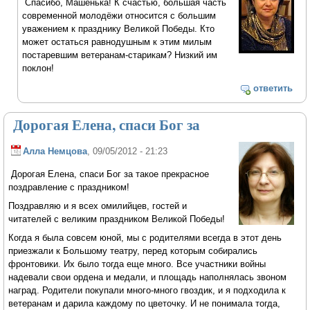
Спасибо, Машенька! К счастью, большая часть
современной молодёжи относится с большим
уважением к празднику Великой Победы. Кто
может остаться равнодушным к этим милым
постаревшим ветеранам-старикам? Низкий им
поклон!
ответить
Дорогая Елена, спаси Бог за
Алла Немцова
, 09/05/2012 - 21:23
Дорогая Елена, спаси Бог за такое прекрасное
поздравление с праздником!
Поздравляю и я всех омилийцев, гостей и
читателей с великим праздником Великой Победы!
Когда я была совсем юной, мы с родителями всегда в этот день
приезжали к Большому театру, перед которым собирались
фронтовики. Их было тогда еще много. Все участники войны
надевали свои ордена и медали, и площадь наполнялась звоном
наград. Родители покупали много-много гвоздик, и я подходила к
ветеранам и дарила каждому по цветочку. И не понимала тогда,