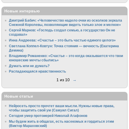
Новые интервью
Дмитрий Бабич: «Человечество надело очки из осколков зеркала
Снежной Королевы, позволяющие видеть только злое и мелкое»
Сергей Марнов: «Господь создал семью, а государство Он не
создавал»
Инна Андреева: «Счастье – это быть частью единого целого»
Светлана Коппел-Ковтун: Точка стояния — вечность (Екатерина
Демина)
Владимир Романенко: «Счастье – это когда оказывается что твои
юношеские мечты сбылись»
Думать или не думать?
Распадающаяся нравственность
1 из 10
→
Новые статьи
Нейросеть просто прочтет ваши мысли. Нужны новые права,
чтобы защитить свой ум (Самуил Сигал)
Сегодня умер протоиерей Николай Агафонов
Мы будем жить в общагах, есть насекомых и гордиться этим
(Виктор Мараховский)