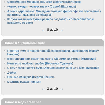
Cовременное монашество. Игра и богоискательство
«Автор уходит неизвестным» (Сергей Шаргунов)
Александр Щипков: Минздрав поменял философское отношение к
понятиям "мужчина и женщина"
Калужская бизнесвумен решила раздавать хлеб бесплатно и
пожалела об этом
←
8 из 10
→
Новое в Читальном зале
Понятие «ум» в православной психотерапии (Митрополит Морфу
Неофит)
Всё говорит нам о кончине света (Иеромонах Роман (Матюшин)
Нельзя за любовь - любое (Вероника Тушнова)
О семи горячностях духа (Архиепископ Иоанн Сан-Францисский )
Дебют
Письмо женщине (Сергей Есенин)
Молитва (Саша Черный)
←
3 из 10
→
Новое в медиагалерее