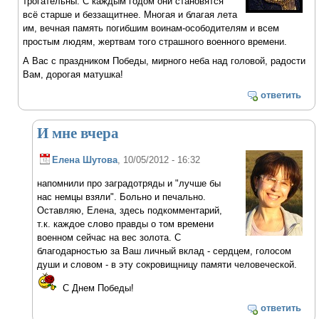
трогательны. С каждым годом они становятся
всё старше и беззащитнее. Многая и благая лета
им, вечная память погибшим воинам-осободителям и всем
простым людям, жертвам того страшного военного времени.
А Вас с праздником Победы, мирного неба над головой, радости
Вам, дорогая матушка!
ответить
И мне вчера
Елена Шутова
, 10/05/2012 - 16:32
напомнили про заградотряды и "лучше бы
нас немцы взяли". Больно и печально.
Оставляю, Елена, здесь подкомментарий,
т.к. каждое слово правды о том времени
военном сейчас на вес золота. С
благодарностью за Ваш личный вклад - сердцем, голосом
души и словом - в эту сокровищницу памяти человеческой.
С Днем Победы!
ответить