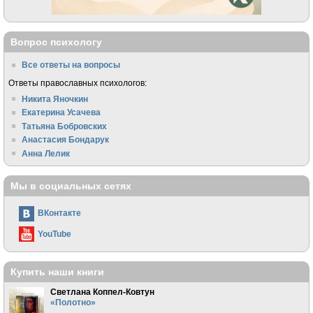
Вопрос психологу
Все ответы на вопросы
Ответы православных психологов:
Никита Яночкин
Екатерина Усачева
Татьяна Бобровских
Анастасия Бондарук
Анна Лелик
Мы в социальных сетях
ВКонтакте
YouTube
Купить наши книги
Светлана Коппел-Ковтун
«Полотно»