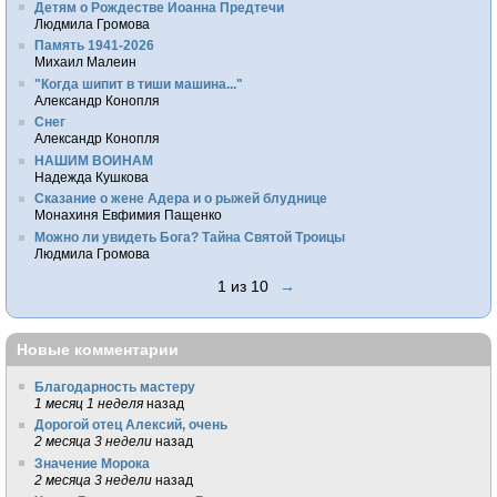
Детям о Рождестве Иоанна Предтечи
Людмила Громова
Память 1941-2026
Михаил Малеин
"Когда шипит в тиши машина..."
Александр Конопля
Снег
Александр Конопля
НАШИМ ВОИНАМ
Надежда Кушкова
Сказание о жене Адера и о рыжей блуднице
Монахиня Евфимия Пащенко
Можно ли увидеть Бога? Тайна Святой Троицы
Людмила Громова
1 из 10
→
Новые комментарии
Благодарность мастеру
1 месяц 1 неделя
назад
Дорогой отец Алексий, очень
2 месяца 3 недели
назад
Значение Морока
2 месяца 3 недели
назад