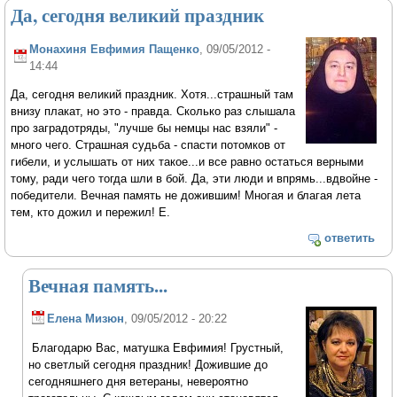
Да, сегодня великий праздник
Монахиня Евфимия Пащенко
, 09/05/2012 -
14:44
Да, сегодня великий праздник. Хотя...страшный там
внизу плакат, но это - правда. Сколько раз слышала
про заградотряды, "лучше бы немцы нас взяли" -
много чего. Страшная судьба - спасти потомков от
гибели, и услышать от них такое...и все равно остаться верными
тому, ради чего тогда шли в бой. Да, эти люди и впрямь...вдвойне -
победители. Вечная память не дожившим! Многая и благая лета
тем, кто дожил и пережил! Е.
ответить
Вечная память...
Елена Мизюн
, 09/05/2012 - 20:22
Благодарю Вас, матушка Евфимия! Грустный,
но светлый сегодня праздник! Дожившие до
сегодняшнего дня ветераны, невероятно