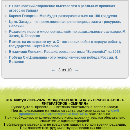
Е.Сатановский откровенно высказался о реальных причинах
агрессии Запада
Каринэ Геворгян: Мир будет разворачиваться на 180 градусов
Цель Запада - не промышленная революция, а захват ресурсов.
Лепехин
Рождение нового миропорядка идёт по радикальному сценарию. М.
Хазин, К. Геворгян
Витязь на имперском пути. От потешных войск к переустройству
государства. Сергей Марнов
Владимир Лепехин. Расшифровка прогноза "Economist" на 2023
Победа Си Цзиньпина - это геополитическая победа России. Н.
Вавилов
←
3 из 10
→
© А. Ковтун 2008–2026 МЕЖДУНАРОДНЫЙ КЛУБ ПРАВОСЛАВНЫХ
ЛИТЕРАТОРОВ «ОМИЛИЯ»
Руководитель проекта — Светлана Анатольевна Коппел-Ковтун.
При использования материалов сайта, активная ссылка на
Клуб
православных литераторов «ОМИЛИЯ»
обязательна.
При необходимости коммерческого использования текстов обязательно
свяжитесь с администрацией.
Публикуемые материалы не всегда совпадают с точкой зрения редакции.
Приглашаем к сотрудничеству православных авторов.