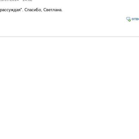
е рассуждая". СпасиБо, Светлана.
отв