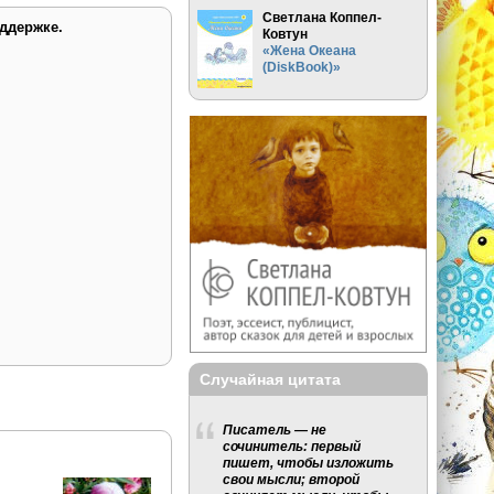
Светлана Коппел-
ддержке.
Ковтун
«Жена Океана
(DiskBook)»
Случайная цитата
Писатель — не
сочинитель: первый
пишет, чтобы изложить
свои мысли; второй