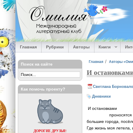
Перейти к основному содержанию
Омилия
Международный
литературный клуб
Главная
Рубрики
Авторы
Книги
Ин
Вы здесь
Главная
Авторы «Ом
Поиск на сайте
И остановками.
Светлана Борновал
Как помочь проекту?
Дневники
И остановками
проносятся го
большие города, посёл
Где жизнь моя летела, 
ДОРОГИЕ ДРУЗЬЯ!