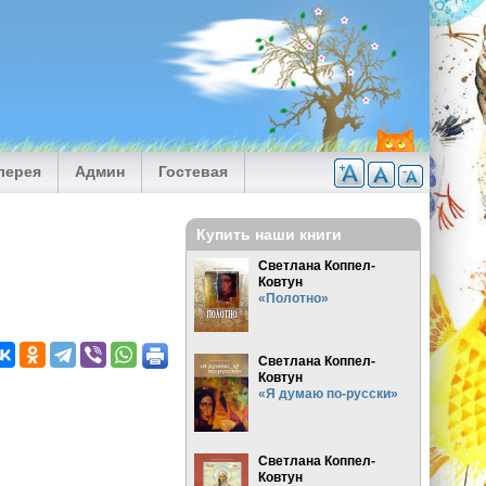
лерея
Админ
Гостевая
Купить наши книги
Светлана Коппел-
Ковтун
«Полотно»
Светлана Коппел-
Ковтун
«Я думаю по-русски»
Светлана Коппел-
Ковтун