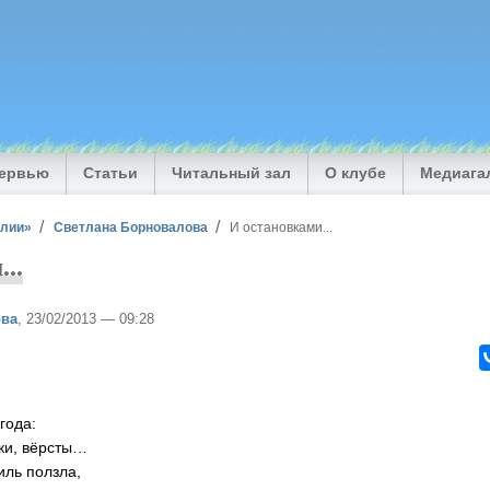
тервью
Статьи
Читальный зал
О клубе
Медиага
илии»
Светлана Борновалова
И остановками...
..
ова
, 23/02/2013 — 09:28
да:
ки, вёрсты…
иль ползла,