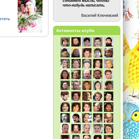
сочиняет мысли, чтобы
что-нибудь написать.
Василий Ключевский
етить
Активисты клуба