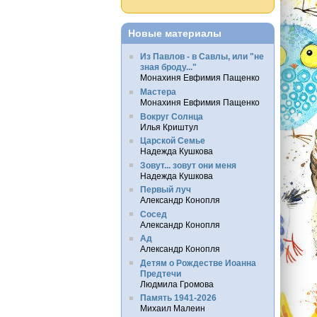
Новые материалы
Из Павлов - в Савлы, или "не
зная броду..."
Монахиня Евфимия Пащенко
Мастера
Монахиня Евфимия Пащенко
Вокруг Солнца
Илья Криштул
Царской Семье
Надежда Кушкова
Зовут... зовут они меня
Надежда Кушкова
Первый луч
Александр Конопля
Сосед
Александр Конопля
Ад
Александр Конопля
Детям о Рождестве Иоанна
Предтечи
Людмила Громова
Память 1941-2026
Михаил Малеин