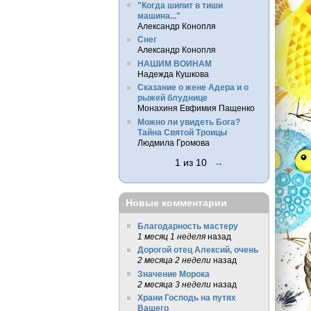
"Когда шипит в тиши
машина..."
Александр Конопля
Снег
Александр Конопля
НАШИМ ВОИНАМ
Надежда Кушкова
Сказание о жене Адера и о
рыжей блуднице
Монахиня Евфимия Пащенко
Можно ли увидеть Бога?
Тайна Святой Троицы
Людмила Громова
1 из 10
→
Новые комментарии
Благодарность мастеру
1 месяц 1 неделя
назад
Дорогой отец Алексий, очень
2 месяца 2 недели
назад
Значение Морока
2 месяца 3 недели
назад
Храни Господь на путях
Вашего