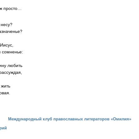
просто…
несу?
азначенье?
сус,
и сомненье:
любить
 рассуждая,
ить
овая.
Международный клуб православных литераторов «Омилия»
рий