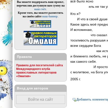
всё было ясно
Вы можете поддержать наш проект,
перечислив доступную вам сумму на
иль не так уж 
наш счёт.
Кроме того, вы можете разместить
Кто я?
на своём сайте
наш баннер.
И что в своей душе 
Какое здесь моё предн
И вспоминаю,
что сказал Ии
тоскливость разрушая 
всем сердцем Бога
как истину 
и ближнего любить, не
Правила
как самого себя.
Правила для посетителей сайта
И просто ж
Международного клуба
с молитвою, на Бога уп
православных литераторов
«Омилия»
2005 г.
Вход для авторов
Войти на сайт
Добавить коммента