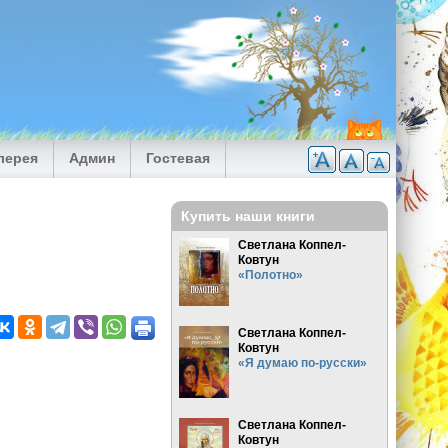
лерея
Админ
Гостевая
Купить наши книги
Светлана Коппел-
Ковтун
«Полотно»
Светлана Коппел-
Ковтун
«Я думаю по-русски»
Светлана Коппел-
Ковтун