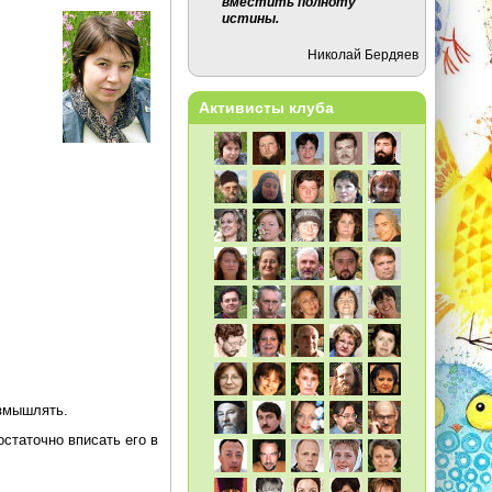
вместить полноту
истины.
Николай Бердяев
Активисты клуба
азмышлять.
статочно вписать его в