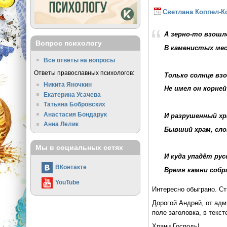
Светлана Коппел-К
А зерно-то взошл
Вопрос психологу
В каменистых мес
Все ответы на вопросы
Ответы православных психологов:
Только солнце взо
Никита Яночкин
Не имел он корне
Екатерина Усачева
Татьяна Бобровских
Анастасия Бондарук
И разрушенный хр
Анна Лелик
Бывший храм, слов
Мы в социальных сетях
И куда упадёт рус
ВКонтакте
Время камни собра
YouTube
Интересно обыграно. С
Дорогой Андрей, от адм
поле заголовка, в текст
Храни Господь!