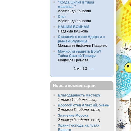
"Когда шипит в тиши
машина..."
Александр Конопля
Снег
Александр Конопля
НАШИМ ВОИНАМ
Надежда Кушкова
Сказание о жене Адера и о
рыжей блуднице
Монахиня Евфимия Пащенко
Можно ли увидеть Бога?
Тайна Святой Троицы
Людмила Громова
1 из 10
→
Новые комментарии
Благодарность мастеру
1 месяц 1 неделя
назад
Дорогой отец Алексий, очень
2 месяца 3 недели
назад
Значение Морока
2 месяца 3 недели
назад
Храни Господь на путях
Вашего