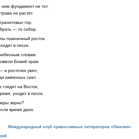
с ним фундамент не тот.
трава не растёт.
гранитовых гор,
брать — то собор.
алы пшеничный росток
уходит в песок.
 небесным словам
озвели Божий храм.
— и росточек увял,
еди каменных скал…
 глядит на Восток,
емя, уходит в песок.
 веры зерно?
если время дано.
Международный клуб православных литераторов «Омилия»
рий