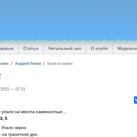
тервью
Статьи
Читальный зал
О клубе
Медиага
илии»
Андрей Попов
Храм на камне
е
9/2015 — 07:51
 упало на места каменистые…
3, 5
 Упало зерно
 на гранитное дно.