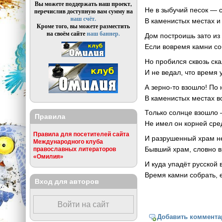
Вы можете поддержать наш проект,
Не в зыбучий песок — 
перечислив доступную вам сумму на
наш счёт.
В каменистых местах и 
Кроме того, вы можете разместить
на своём сайте
наш баннер.
Дом построишь зато из 
Если вовремя камни со
Но пробился сквозь ск
И не ведал, что время 
А зерно-то взошло! По
В каменистых местах в
Только солнце взошло 
Правила
Не имел он корней ср
Правила для посетителей сайта
И разрушенный храм не
Международного клуба
Бывший храм, словно вр
православных литераторов
«Омилия»
И куда упадёт русской
Время камни собрать, 
Вход для авторов
Войти на сайт
Добавить коммента