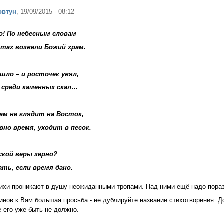
овтун
, 19/09/2015 - 08:12
о! По небесным словам
тах возвели Божий храм.
шло – и росточек увял,
й среди каменных скал…
ам не глядит на Восток,
но время, уходит в песок.
ской веры зерно?
ть, если время дано.
тихи проникают в душу неожиданными тропами. Над ними ещё надо пор
инов к Вам большая просьба - не дублируйте название стихотворения. До
е его уже быть не должно.