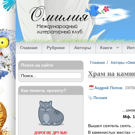
Перейти к основному содержанию
Омилия
Международный
литературный клуб
Главная
Рубрики
Авторы
Книги
Ин
Вы здесь
Главная
Авторы «Ом
Поиск на сайте
Храм на камн
Андрей Попов
, 19/0
Как помочь проекту?
Поэзия
…иное
Мф. 1
Вышел сеятель сеять…
В каменистых местах —
ДОРОГИЕ ДРУЗЬЯ!