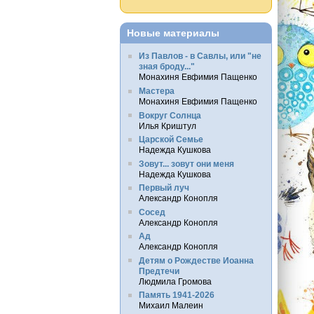
Новые материалы
Из Павлов - в Савлы, или "не
зная броду..."
Монахиня Евфимия Пащенко
Мастера
Монахиня Евфимия Пащенко
Вокруг Солнца
Илья Криштул
Царской Семье
Надежда Кушкова
Зовут... зовут они меня
Надежда Кушкова
Первый луч
Александр Конопля
Сосед
Александр Конопля
Ад
Александр Конопля
Детям о Рождестве Иоанна
Предтечи
Людмила Громова
Память 1941-2026
Михаил Малеин