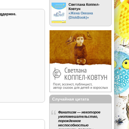
Светлана Коппел-
Ковтун
«Жена Океана
ддержке.
(DiskBook)»
Случайная цитата
Фанатизм — некоторое
умопомешательство,
порожденное
неспособностью