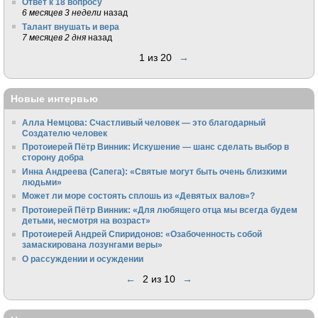
Ответ к 18 вопросу
6 месяцев 3 недели
назад
Талант внушать и вера
7 месяцев 2 дня
назад
1 из 20
→
Новые интервью
Алла Немцова: Счастливый человек — это благодарный
Создателю человек
Протоиерей Пётр Винник: Искушение — шанс сделать выбор в
сторону добра
Инна Андреева (Сапега): «Святые могут быть очень близкими
людьми»
Может ли море состоять сплошь из «Девятых валов»?
Протоиерей Пётр Винник: «Для любящего отца мы всегда будем
детьми, несмотря на возраст»
Протоиерей Андрей Спиридонов: «Озабоченность собой
замаскирована лозунгами веры»
О рассуждении и осуждении
←
2 из 10
→