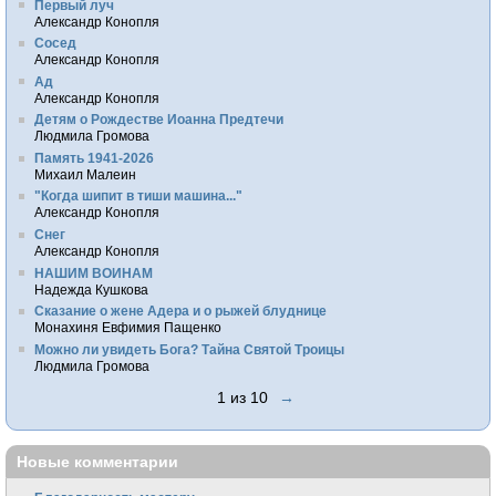
Первый луч
Александр Конопля
Сосед
Александр Конопля
Ад
Александр Конопля
Детям о Рождестве Иоанна Предтечи
Людмила Громова
Память 1941-2026
Михаил Малеин
"Когда шипит в тиши машина..."
Александр Конопля
Снег
Александр Конопля
НАШИМ ВОИНАМ
Надежда Кушкова
Сказание о жене Адера и о рыжей блуднице
Монахиня Евфимия Пащенко
Можно ли увидеть Бога? Тайна Святой Троицы
Людмила Громова
1 из 10
→
Новые комментарии