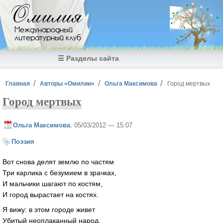
Перейти к основному содержанию
Омилия
Международный
литературный клуб
☰ Разделы сайта
Вы здесь
Главная
Авторы «Омилии»
Ольга Максимова
Город мертвых
Город мертвых
Ольга Максимова
, 05/03/2012 — 15:07
Поэзия
Вот снова делят землю по частям
Три карлика с безумием в зрачках,
И мальчики шагают по костям,
И город вырастает на костях.
Я вижу: в этом городе живет
Убитый неоплаканный народ,