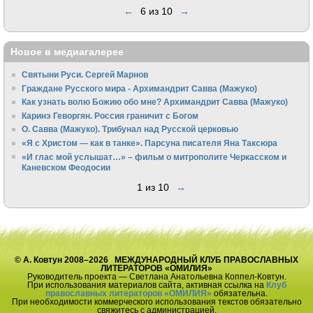
←
6 из 10
→
Новое в медиагалерее
Святыни Руси. Сергей Марнов
Граждане Русского мира - Архимандрит Савва (Мажуко)
Как узнать волю Божию обо мне? Архимандрит Савва (Мажуко)
Каринэ Геворгян. Россия граничит с Богом
О. Савва (Мажуко). Трибунал над Русской церковью
«Я с Христом — как в танке». Парсуна писателя Яна Таксюра
«И глас мой услышат…» – фильм о митрополите Черкасском и
Каневском Феодосии
1 из 10
→
© А. Ковтун 2008–2026 МЕЖДУНАРОДНЫЙ КЛУБ ПРАВОСЛАВНЫХ
ЛИТЕРАТОРОВ «ОМИЛИЯ»
Руководитель проекта — Светлана Анатольевна Коппел-Ковтун.
При использования материалов сайта, активная ссылка на
Клуб
православных литераторов «ОМИЛИЯ»
обязательна.
При необходимости коммерческого использования текстов обязательно
свяжитесь с администрацией.