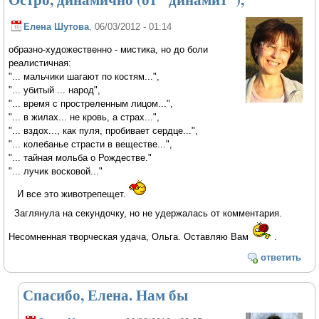
Елена Шутова
, 06/03/2012 - 01:14
образно-художественно - мистика, но до боли
реалистичная:
"... мальчики шагают по костям...",
"... убитый ... народ",
"... время с простреленным лицом...",
"... в жилах... не кровь, а страх...",
"... вздох..., как пуля, пробивает сердце...",
"... колебанье страсти в веществе...",
"... тайная мольба о Рождестве."
"... лучик восковой..."
И все это животрепещет.
Заглянула на секундочку, но не удержалась от комментария.
Несомненная творческая удача, Ольга. Оставляю Вам
.
ответить
Спасибо, Елена. Нам бы