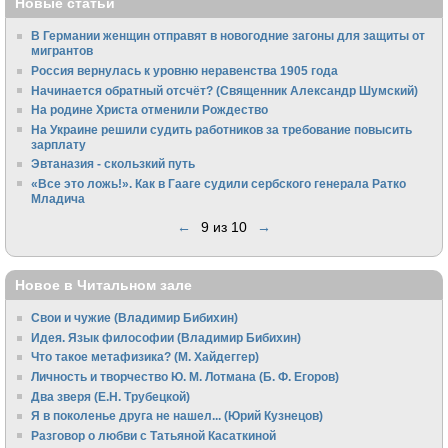
Новые статьи
В Германии женщин отправят в новогодние загоны для защиты от
мигрантов
Россия вернулась к уровню неравенства 1905 года
Начинается обратный отсчёт? (Священник Александр Шумский)
На родине Христа отменили Рождество
На Украине решили судить работников за требование повысить
зарплату
Эвтаназия - скользкий путь
«Все это ложь!». Как в Гааге судили сербского генерала Ратко
Младича
←
9 из 10
→
Новое в Читальном зале
Свои и чужие (Владимир Бибихин)
Идея. Язык философии (Владимир Бибихин)
Что такое метафизика? (М. Хайдеггер)
Личность и творчество Ю. М. Лотмана (Б. Ф. Егоров)
Два зверя (Е.Н. Трубецкой)
Я в поколенье друга не нашел... (Юрий Кузнецов)
Разговор о любви с Татьяной Касаткиной