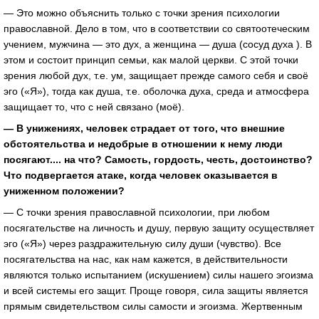
— Это можно объяснить только с точки зрения психологии
православной. Дело в том, что в соответствии со святоотеческим
учением, мужчина — это дух, а женщина — душа (сосуд духа ). В
этом и состоит принцип семьи, как малой церкви. С этой точки
зрения любой дух, т.е. ум, защищает прежде самого себя и своё
эго («Я»), тогда как душа, т.е. оболочка духа, среда и атмосфера
защищает то, что с ней связано (моё).
— В унижениях, человек страдает от того, что внешние
обстоятельства и недобрые в отношении к нему люди
посягают.... на что? Самость, гордость, честь, достоинство?
Что подвергается атаке, когда человек оказывается в
униженном положении?
— С точки зрения православной психологии, при любом
посягательстве на личность и душу, первую защиту осуществляет
эго («Я») через раздражительную силу души (чувство). Все
посягательства на нас, как нам кажется, в действительности
являются только испытанием (искушением) силы нашего эгоизма
и всей системы его защит. Проще говоря, сила защиты является
прямым свидетельством силы самости и эгоизма. Жертвенным