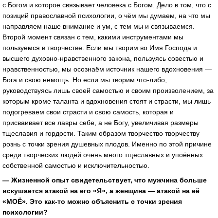
с Богом и которое связывает человека с Богом. Дело в том, что с
позиций православной психологии, о чём мы думаем, на что мы
направляем наше внимание и ум, с тем мы и связываемся.
Второй момент связан с тем, какими инструментами мы
пользуемся в творчестве. Если мы творим во Имя Господа и
высшего духовно-нравственного закона, пользуясь совестью и
нравственностью, мы осознаём источник нашего вдохновения —
Бога и свою немощь. Но если мы творим что-либо,
руководствуясь лишь своей самостью и своим произволением, за
которым кроме таланта и вдохновения стоят и страсти, мы лишь
подогреваем свои страсти и свою самость, которая и
присваивает все лавры себе, а не Богу, увеличивая размеры
тщеславия и гордости. Таким образом творчество творчеству
рознь с точки зрения душевных плодов. Именно по этой причине
среди творческих людей очень много тщеславных и упоённых
собственной самостью и исключительностью.
— Жизненной опыт свидетельствует, что мужчина больше
искушается атакой на его «Я», а женщина — атакой на её
«МОЁ». Это как-то можно объяснить с точки зрения
психологии?