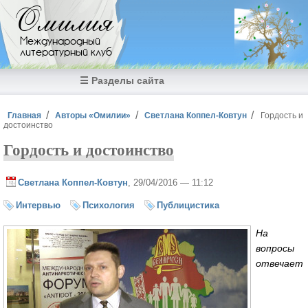
Перейти к основному содержанию
Омилия
Международный
литературный клуб
☰ Разделы сайта
Вы здесь
Главная
Авторы «Омилии»
Светлана Коппел-Ковтун
Гордость и
достоинство
Гордость и достоинство
Светлана Коппел-Ковтун
, 29/04/2016 — 11:12
Интервью
Психология
Публицистика
На
вопросы
отвечает