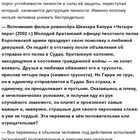
порог устойчивости личности и силы её защиты, переступая
который, начинается деструкция личности. Именно поэтому
нельзя человека унижать беспредельно.
— Вспоминаю фильм режиссёра Шекхара Капура «Четыре
пера» (2002 г.) Молодой британский офицер пехотного полка
Королевской армии празднует свою помолвку с любимой
девушкой. Он подаёт в отставку после объявления об
отправке его полка в Судан, британскую колонию,
находящуюся в состоянии гражданской войны — не хочет
воевать. Друзья и любимая обвиняют его в трусости,
прислав четыре пера (символ трусости). Но Гарри не трус,
он в одиночку отправляется в Судан. Без страха, в
одиночку, он преодолевает и пустыню. Оказавшись в плену,
в нечеловеческих условиях, и получая еду из рук
случайного знакомого, он плачет и произносит самые
важные и, наверное, страшные для своего персонажа слова:
я уже не гордый. Эта перемена в нём положительная или
отрицательная?
— Все перемены в обычном человеке под действием испытаний
(искушений) положительные и дающие ему реальное