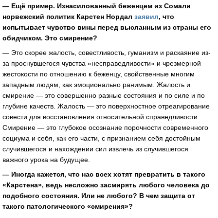
— Ещё пример. Изнасилованный беженцем из Сомали
норвежский политик Карстен Нордал
заявил
, что
испытывает чувство вины перед высланным из страны его
обидчиком. Это смирение?
— Это скорее жалость, совестливость, гуманизм и раскаяние из-
за проснувшегося чувства «несправедливости» и чрезмерной
жестокости по отношению к беженцу, свойственные многим
западным людям, как эмоционально ранимым. Жалость и
смирение — это совершенно разные состояния и по силе и по
глубине качеств. Жалость — это поверхностное отреагирование
совести для восстановления относительной справедливости.
Смирение — это глубокое осознание порочности современного
социума и себя, как его части, с признанием себя достойным
случившегося и нахождении сил извлечь из случившегося
важного урока на будущее.
— Иногда кажется, что нас всех хотят превратить в такого
«Карстена», ведь несложно засмирять любого человека до
подобного состояния. Или не любого? В чем защита от
такого патологического «смирения»?