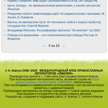
Каринэ Геворгян: Мир будет разворачиваться на 180 градусов
Цель Запада - не промышленная революция, а захват ресурсов.
Лепехин
Рождение нового миропорядка идёт по радикальному сценарию. М.
Хазин, К. Геворгян
Витязь на имперском пути. От потешных войск к переустройству
государства. Сергей Марнов
Владимир Лепехин. Расшифровка прогноза "Economist" на 2023
Победа Си Цзиньпина - это геополитическая победа России. Н.
Вавилов
←
3 из 10
→
© А. Ковтун 2008–2026 МЕЖДУНАРОДНЫЙ КЛУБ ПРАВОСЛАВНЫХ
ЛИТЕРАТОРОВ «ОМИЛИЯ»
Руководитель проекта — Светлана Анатольевна Коппел-Ковтун.
При использования материалов сайта, активная ссылка на
Клуб
православных литераторов «ОМИЛИЯ»
обязательна.
При необходимости коммерческого использования текстов обязательно
свяжитесь с администрацией.
Публикуемые материалы не всегда совпадают с точкой зрения редакции.
Приглашаем к сотрудничеству православных авторов.
Разработка, создание и поддержка сайта: А. Ковтун, С. Коппел-Ковтун