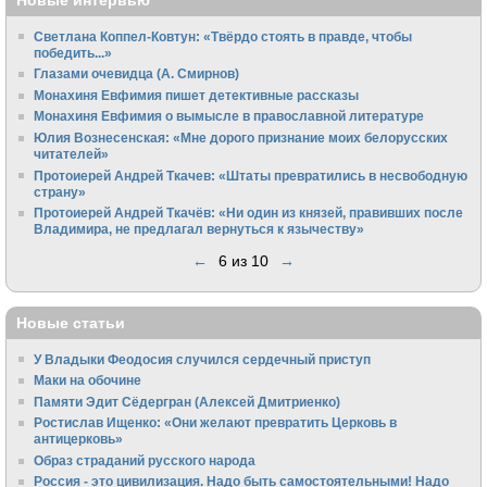
Новые интервью
Светлана Коппел-Ковтун: «Твёрдо стоять в правде, чтобы
победить...»
Глазами очевидца (А. Смирнов)
Монахиня Евфимия пишет детективные рассказы
Монахиня Евфимия о вымысле в православной литературе
Юлия Вознесенская: «Мне дорого признание моих белорусских
читателей»
Протоиерей Андрей Ткачев: «Штаты превратились в несвободную
страну»
Протоиерей Андрей Ткачёв: «Ни один из князей, правивших после
Владимира, не предлагал вернуться к язычеству»
←
6 из 10
→
Новые статьи
У Владыки Феодосия случился сердечный приступ
Маки на обочине
Памяти Эдит Сёдергран (Алексей Дмитриенко)
Ростислав Ищенко: «Они желают превратить Церковь в
антицерковь»
Образ страданий русского народа
Россия - это цивилизация. Надо быть самостоятельными! Надо