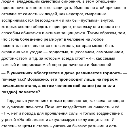
людям, владеющим качеством смирения, в этом отношении
просто нечего и не от кого защищать. Именно по этой причине, в
отличие от самостных людей, как недотрог, смиренные
воспринимаются безобидными и как бы «пустыми» внутри,
которых сложно обидеть в принципе, поскольку они просто не
способны обижаться и активно защищаться. Таким образом, тем,
что столь болезненно реагирует в человеке на любое
посягательство, является его самость, которая может быть
окрашена чем угодно — гордостью, тщеславием, самомнением,
достоинством и т.д. за которым всегда стоит «Я», как самый
важный и неприкасаемый «центр» личности и Вселенной.
— В унижениях обостряется и даже развивается гордость —
почему так? Возможно, это происходит лишь на первом,
начальном этапе, а потом человек всё равно (рано или
поздно) ломается?
— Гордость в унижениях только проявляется, как сила, стоящая
за кулисами личности. Пока нет воздействия на личность и её
«Я», нет и повода для проявления силы и только воздействие с
угрозой «Я» обнажают и актуализируют силу защиты эго. И
степень защиты и степень унижения бывают разными и есть