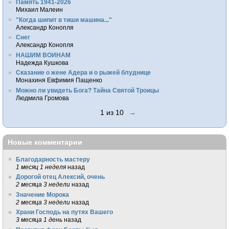
Память 1941-2026
Михаил Малеин
"Когда шипит в тиши машина..."
Александр Конопля
Снег
Александр Конопля
НАШИМ ВОИНАМ
Надежда Кушкова
Сказание о жене Адера и о рыжей блуднице
Монахиня Евфимия Пащенко
Можно ли увидеть Бога? Тайна Святой Троицы
Людмила Громова
1 из 10
→
Новые комментарии
Благодарность мастеру
1 месяц 1 неделя
назад
Дорогой отец Алексий, очень
2 месяца 3 недели
назад
Значение Морока
2 месяца 3 недели
назад
Храни Господь на путях Вашего
3 месяца 1 день
назад