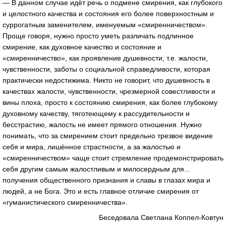
— В данном случае идёт речь о подмене смирения, как глубокого
и целостного качества и состояния его более поверхностным и
суррогатным заменителем, именуемым «смиренничеством».
Проще говоря, нужно просто уметь различать подлинное
смирение, как духовное качество и состояние и
«смиренничество», как проявление душевности, т.е. жалости,
чувственности, заботы о социальной справедливости, которая
практически недостижима. Никто не говорит, что душевность в
качествах жалости, чувственности, чрезмерной совестливости и
вины плоха, просто к состоянию смирения, как более глубокому
духовному качеству, тяготеющему к рассудительности и
бесстрастию, жалость не имеет прямого отношения. Нужно
понимать, что за смирением стоит предельно трезвое видение
себя и мира, лишённое страстности, а за жалостью и
«смиренничеством» чаще стоит стремление продемонстрировать
себя другим самым жалостливым и милосердным для...
получения общественного признания и славы в глазах мира и
людей, а не Бога. Это и есть главное отличие смирения от
«гуманистического смиренничества».
Беседовала Светлана Коппел-Ковтун