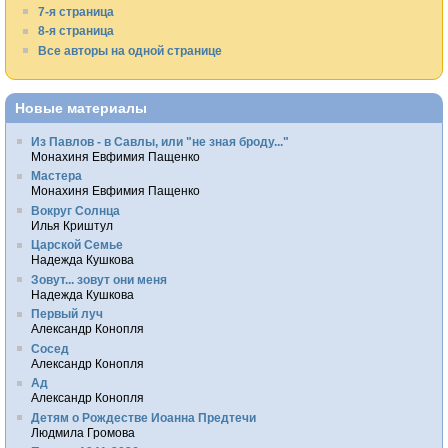
7-я страница
8-я страница
Все авторы на одной странице
Новые материалы
Из Павлов - в Савлы, или "не зная броду..."
Монахиня Евфимия Пащенко
Мастера
Монахиня Евфимия Пащенко
Вокруг Солнца
Илья Криштул
Царской Семье
Надежда Кушкова
Зовут... зовут они меня
Надежда Кушкова
Первый луч
Александр Конопля
Сосед
Александр Конопля
Ад
Александр Конопля
Детям о Рождестве Иоанна Предтечи
Людмила Громова