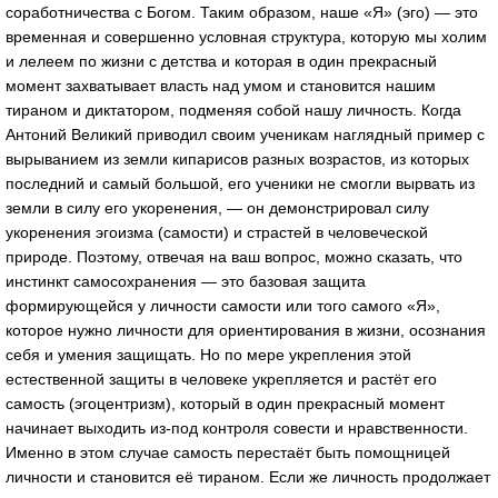
соработничества с Богом. Таким образом, наше «Я» (эго) — это
временная и совершенно условная структура, которую мы холим
и лелеем по жизни с детства и которая в один прекрасный
момент захватывает власть над умом и становится нашим
тираном и диктатором, подменяя собой нашу личность. Когда
Антоний Великий приводил своим ученикам наглядный пример с
вырыванием из земли кипарисов разных возрастов, из которых
последний и самый большой, его ученики не смогли вырвать из
земли в силу его укоренения, — он демонстрировал силу
укоренения эгоизма (самости) и страстей в человеческой
природе. Поэтому, отвечая на ваш вопрос, можно сказать, что
инстинкт самосохранения — это базовая защита
формирующейся у личности самости или того самого «Я»,
которое нужно личности для ориентирования в жизни, осознания
себя и умения защищать. Но по мере укрепления этой
естественной защиты в человеке укрепляется и растёт его
самость (эгоцентризм), который в один прекрасный момент
начинает выходить из-под контроля совести и нравственности.
Именно в этом случае самость перестаёт быть помощницей
личности и становится её тираном. Если же личность продолжает