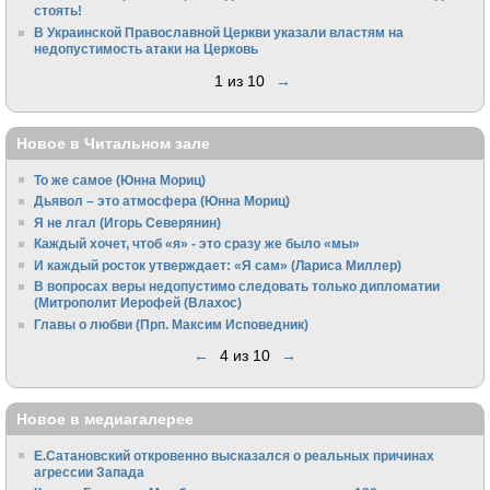
стоять!
В Украинской Православной Церкви указали властям на
недопустимость атаки на Церковь
1 из 10
→
Новое в Читальном зале
То же самое (Юнна Мориц)
Дьявол – это атмосфера (Юнна Мориц)
Я не лгал (Игорь Северянин)
Каждый хочет, чтоб «я» - это сразу же было «мы»
И каждый росток утверждает: «Я сам» (Лариса Миллер)
В вопросах веры недопустимо следовать только дипломатии
(Митрополит Иерофей (Влахос)
Главы о любви (Прп. Максим Исповедник)
←
4 из 10
→
Новое в медиагалерее
Е.Сатановский откровенно высказался о реальных причинах
агрессии Запада