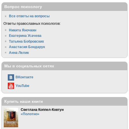
Вопрос психологу
Все ответы на вопросы
Ответы православных психологов:
Никита Яночкин
Екатерина Усачева
Татьяна Бобровских
Анастасия Бондарук
Анна Лелик
Мы в социальных сетях
ВКонтакте
YouTube
Купить наши книги
Светлана Коппел-Ковтун
«Полотно»