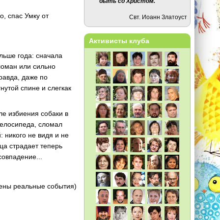
быть со Христом.
, спас Умку от
Свт. Иоанн Златоуст
Активисты клуба
льше года: сначала
ломан или сильно
равда, даже по
нутой спине и слегкак
ле избиения собаки в
велосипеда, сломал
 никого не видя и не
тца страдает теперь
совпадение...
жены реальные события)