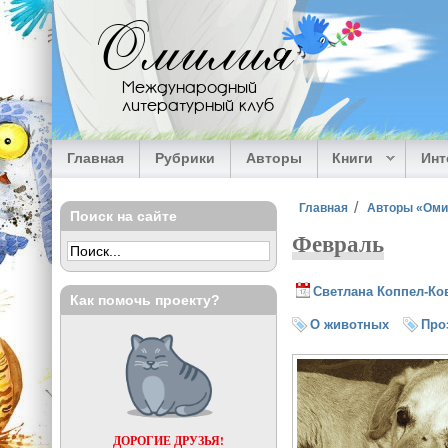
Перейти к основному содержанию
Омилия
Международный
литературный клуб
Главная
Рубрики
Авторы
Книги
Ин
Вы здесь
Главная
Авторы «Ом
Поиск на сайте
Февраль
Светлана Коппел-Ко
Как помочь проекту?
О животных
Про
ДОРОГИЕ ДРУЗЬЯ!