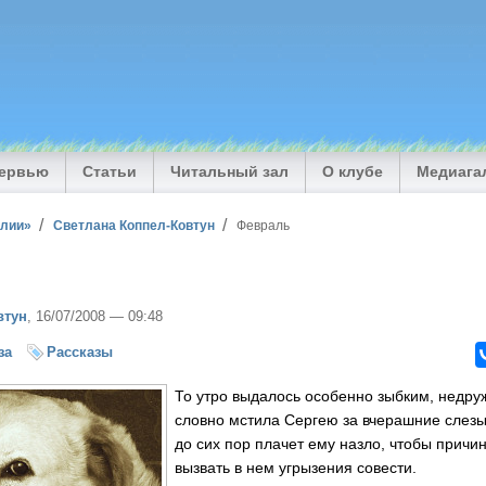
тервью
Статьи
Читальный зал
О клубе
Медиага
илии»
Светлана Коппел-Ковтун
Февраль
втун
, 16/07/2008 — 09:48
за
Рассказы
Т
о утро выдалось особенно зыбким, недр
словно мстила Сергею за вчерашние слезы
до сих пор плачет ему назло, чтобы причин
вызвать в нем угрызения совести.