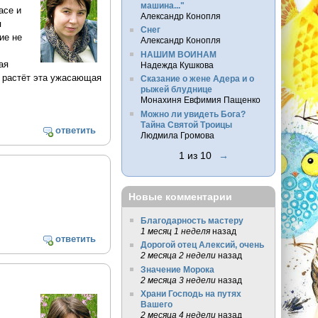
машина..."
асе и
Александр Конопля
я
Снег
ие не
Александр Конопля
НАШИМ ВОИНАМ
ая
Надежда Кушкова
а растёт эта ужасающая
Сказание о жене Адера и о
рыжей блуднице
Монахиня Евфимия Пащенко
Можно ли увидеть Бога?
Тайна Святой Троицы
ответить
Людмила Громова
1 из 10
→
Новые комментарии
Благодарность мастеру
1 месяц 1 неделя
назад
ответить
Дорогой отец Алексий, очень
2 месяца 2 недели
назад
Значение Морока
2 месяца 3 недели
назад
Храни Господь на путях
Вашего
2 месяца 4 недели
назад