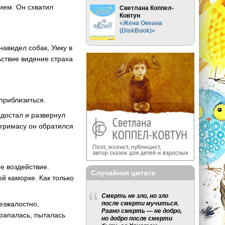
нием. Он схватил
Светлана Коппел-
Ковтун
«Жена Океана
(DiskBook)»
навидел собак, Умку в
ьствие видение страха
приблизиться.
 достал и развернул
 гримасу он обратился
е воздействие.
Случайная цитата
й каморке. Как только
Смерть не зло, но зло
безжалостно,
после смерти мучиться.
Равно смерть — не добро,
арапалась, пыталась
но добро после смерти