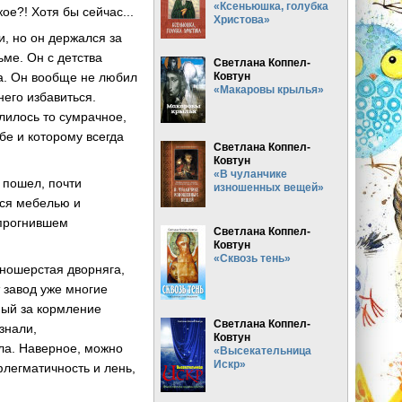
«Ксеньюшка, голубка
ое?! Хотя бы сейчас...
Христова»
и, но он держался за
тьме. Он с детства
Светлана Коппел-
Ковтун
а. Он вообще не любил
«Макаровы крылья»
него избавиться.
елилось то сумрачное,
бе и которому всегда
Светлана Коппел-
Ковтун
«В чуланчике
 пошел, почти
изношенных вещей»
йся мебелью и
 прогнившем
Светлана Коппел-
Ковтун
«Сквозь тень»
нношерстая дворняга,
 завод уже многие
ный за кормление
Светлана Коппел-
знали,
Ковтун
ла. Наверное, можно
«Высекательница
Искр»
флегматичность и лень,