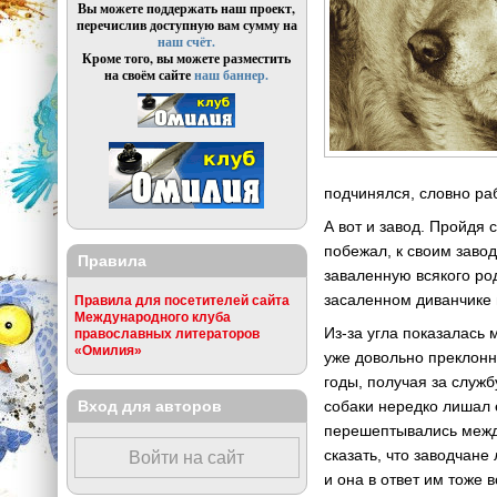
Вы можете поддержать наш проект,
перечислив доступную вам сумму на
наш счёт.
Кроме того, вы можете разместить
на своём сайте
наш баннер.
подчинялся, словно ра
А вот и завод. Пройдя
побежал, к своим заво
Правила
заваленную всякого ро
засаленном диванчике 
Правила для посетителей сайта
Международного клуба
Из-за угла показалась
православных литераторов
«Омилия»
уже довольно преклонн
годы, получая за служ
Вход для авторов
собаки нередко лишал 
перешептывались между
сказать, что заводчане
Войти на сайт
и она в ответ им тоже 