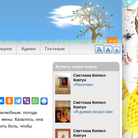
лерея
Админ
Гостевая
Купить наши книги
Светлана Коппел-
Ковтун
«Полотно»
Светлана Коппел-
Ковтун
«Я думаю по-русски»
ужелюбным: погода
 жены. Казалось, она
ить боль, чтобы
Светлана Коппел-
Ковтун