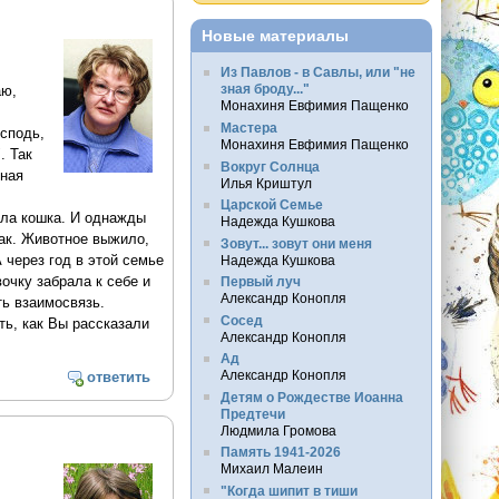
Новые материалы
Из Павлов - в Савлы, или "не
зная броду..."
аю,
Монахиня Евфимия Пащенко
Мастера
осподь,
Монахиня Евфимия Пащенко
. Так
Вокруг Солнца
нная
Илья Криштул
Царской Семье
ила кошка. И однажды
Надежда Кушкова
так. Животное выжило,
Зовут... зовут они меня
 через год в этой семье
Надежда Кушкова
очку забрала к себе и
Первый луч
Александр Конопля
ть взаимосвязь.
Сосед
ь, как Вы рассказали
Александр Конопля
Ад
Александр Конопля
ответить
Детям о Рождестве Иоанна
Предтечи
Людмила Громова
Память 1941-2026
Михаил Малеин
"Когда шипит в тиши