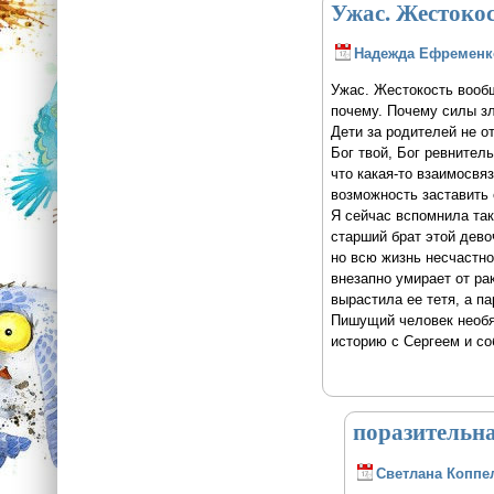
Ужас. Жестоко
Надежда Ефременк
Ужас. Жестокость вообщ
почему. Почему силы зл
Дети за родителей не от
Бог твой, Бог ревнитель
что какая-то взаимосвя
возможность заставить 
Я сейчас вспомнила так
старший брат этой дево
но всю жизнь несчастно
внезапно умирает от ра
вырастила ее тетя, а п
Пишущий человек необяз
историю с Сергеем и со
поразительна
Светлана Коппе