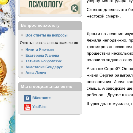
увернуться от удара, ку
Сколько длилось это б
жестокой смерти.
Вопрос психологу
Деньги на лечение изу
Все ответы на вопросы
лежала неподвижно, пр
Ответы православных психологов:
травмирован позвоночн
Никита Яночкин
прошествии нескольких 
Екатерина Усачева
волочила заднюю лапу
Татьяна Бобровских
Анастасия Бондарук
А что же Сергей? Он н
Анна Лелик
жизни Сергея разыграл
позвоночник. Иначе ка
Мы в социальных сетях
слыша. А заводские шеп
ребенок... Другие шика
ВКонтакте
Шурка долго мучился, п
YouTube