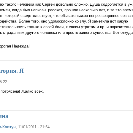
ию такого человека как Сергей довольно сложно. Душа содрогается в уж
времен, когда был написан рассказ, прошло несколько лет, и за это врем
т, который свидетельствует, что обывательское непросвещенное сознан
лодейства. Более того, оно удобосклонно ко злу. Я заметила вот какую
ствительность только к своей боли, к своим утратам и пр. и поразительн
к страданиям другого человека или просто живого существа. Вот откуд
орогая Надежда!
тория. Я
15:22
потрясена! Жалко всех.
ина
л-Ковтун
, 11/01/2011 - 21:54