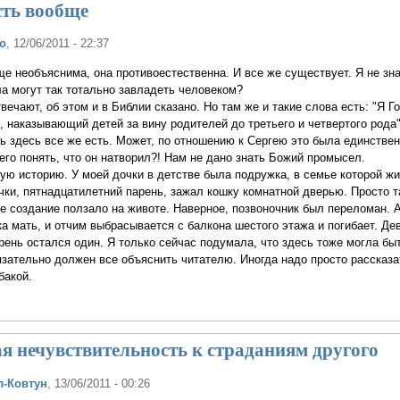
сть вообще
о
, 12/06/2011 - 22:37
е необъяснима, она противоестественна. И все же существует. Я не зн
а могут так тотально завладеть человеком?
вечают, об этом и в Библии сказано. Но там же и такие слова есть: "Я Г
, наказывающий детей за вину родителей до третьего и четвертого рода"
зь здесь все же есть. Может, по отношению к Сергею это была единстве
его понять, что он натворил?! Нам не дано знать Божий промысел.
ую историю. У моей дочки в детстве была подружка, в семье которой ж
чки, пятнадцатилетний парень, зажал кошку комнатной дверью. Просто 
е создание ползало на животе. Наверное, позвоночник был переломан. А
ка мать, и отчим выбрасывается с балкона шестого этажа и погибает. Дев
арень остался один. Я только сейчас подумала, что здесь тоже могла бы
ательно должен все объяснить читателю. Иногда надо просто рассказат
бакой.
я нечувствительность к страданиям другого
л-Ковтун
, 13/06/2011 - 00:26