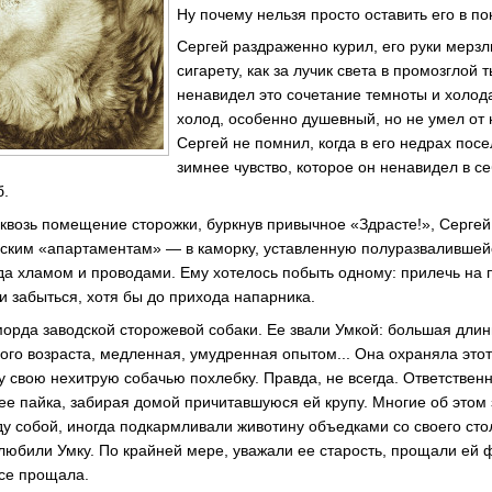
Ну почему нельзя просто оставить его в пок
Сергей раздраженно курил, его руки мерзл
сигарету, как за лучик света в промозглой 
ненавидел это сочетание темноты и холод
холод, особенно душевный, но не умел от 
Сергей не помнил, когда в его недрах пос
зимнее чувство, которое он ненавидел в се
б.
 сквозь помещение сторожки, буркнув привычное «Здрасте!», Сергей
дским «апартаментам» — в каморку, уставленную полуразваливше
да хламом и проводами. Ему хотелось побыть одному: прилечь на
и забыться, хотя бы до прихода напарника.
 морда заводской сторожевой собаки. Ее звали Умкой: большая дли
ого возраста, медленная, умудренная опытом... Она охраняла этот
бу свою нехитрую собачью похлебку. Правда, не всегда. Ответствен
ее пайка, забирая домой причитавшуюся ей крупу. Многие об этом 
 собой, иногда подкармливали животину объедками со своего сто
 любили Умку. По крайней мере, уважали ее старость, прощали ей 
все прощала.