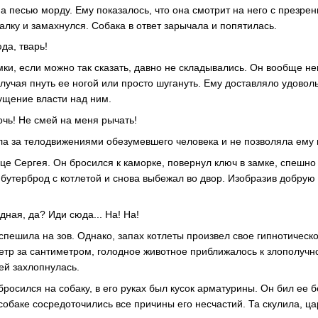
а песью морду. Ему показалось, что она смотрит на него с презре
алку и замахнулся. Собака в ответ зарычала и попятилась.
юда, тварь!
ки, если можно так сказать, давно не складывались. Он вообще не
случая пнуть ее ногой или просто шугануть. Ему доставляло удовол
щущение власти над ним.
очь! Не смей на меня рычать!
ла за телодвижениями обезумевшего человека и не позволяла ему 
це Сергея. Он бросился к каморке, повернул ключ в замке, спешно
бутерброд с котлетой и снова выбежал во двор. Изобразив добрую
дная, да? Иди сюда... На! На!
спешила на зов. Однако, запах котлеты произвел свое гипнотическо
тр за сантиметром, голодное животное приближалось к злополучно
ей захлопнулась.
росился на собаку, в его руках был кусок арматурины. Он бил ее 
собаке сосредоточились все причины его несчастий. Та скулила, ц