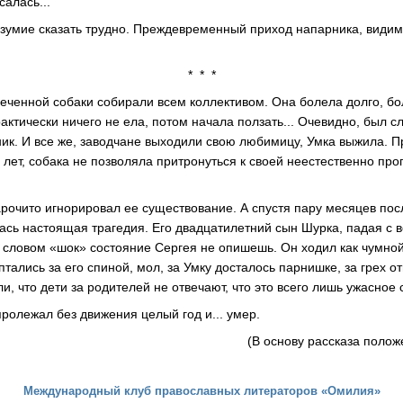
салась...
езумие сказать трудно. Преждевременный приход напарника, видимо
* * *
веченной собаки собирали всем коллективом. Она болела долго, бо
актически ничего не ела, потом начала ползать... Очевидно, был с
ик. И все же, заводчане выходили свою любимицу, Умка выжила. П
лет, собака не позволяла притронуться к своей неестественно прог
.
арочито игнорировал ее существование. А спустя пару месяцев пос
ась настоящая трагедия. Его двадцатилетний сын Шурка, падая с 
к словом «шок» состояние Сергея не опишешь. Он ходил как чумной:
тались за его спиной, мол, за Умку досталось парнишке, за грех о
ли, что дети за родителей не отвечают, что это всего лишь ужасное 
ролежал без движения целый год и... умер.
(В основу рассказа поло
Международный клуб православных литераторов «Омилия»