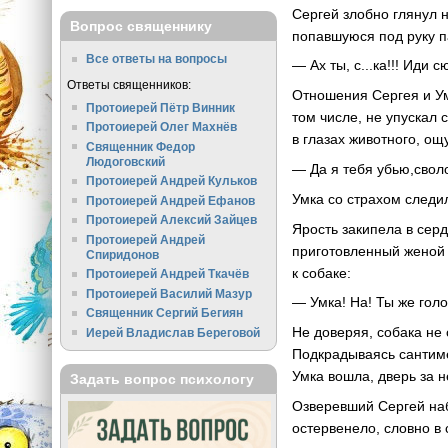
Сергей злобно глянул н
Вопрос священнику
попавшуюся под руку п
Все ответы на вопросы
— Ах ты, с...ка!!! Иди с
Ответы священников:
Отношения Сергея и Ум
Протоиерей Пётр Винник
том числе, не упускал 
Протоиерей Олег Махнёв
в глазах животного, о
Священник Федор
Людоговский
— Да я тебя убью,свол
Протоиерей Андрей Кульков
Умка со страхом следи
Протоиерей Андрей Ефанов
Протоиерей Алексий Зайцев
Ярость закипела в серд
Протоиерей Андрей
приготовленный женой 
Спиридонов
к собаке:
Протоиерей Андрей Ткачёв
Протоиерей Василий Мазур
— Умка! На! Ты же голо
Священник Сергий Бегиян
Не доверяя, собака не 
Иерей Владислав Береговой
Подкрадываясь сантиме
Умка вошла, дверь за н
Задать вопрос психологу
Озверевший Сергей наб
остервенело, словно в 