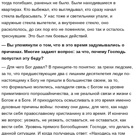
тогда погибших, раненых не было. Были находившиеся в
квартирах. Кто выбежал, кто выглядывал, кто сразу начал
стекла выбрасывать. У нас тоже и светильники упали, и
наружные стекла вылетели, а внутреннее стекло, оно
раскололось, до сих пор его не поменяли, оно так и осталось
треснувшим. Это был пик боевых действий.
— Вы упомянули о том, что в это время задумывались о
причинах. Многие задают вопрос: за что, почему Господь
попустил эту беду?
— Для чего Бог давал? В принципе-то понятно: за грехи людские,
за то, что предшествующие два с лишним десятилетия люди по-
настоящему к Богу не пришли в большинстве своем, за то,
что формально молились, наладили связь с Богом на уровне
примитивного попрошайничества, а не реальной связи и жизни с
Богом и в Боге. И приходилось осмысливать в это время именно
духовные причины войны: почему они даны, для чего, как надо
вести себя православному христианину в это время. И конечно
же вопрос: уезжать, не уезжать, оставаться, не оставаться, как
вести себя. Уровень прямого Богообщения: Господи, что делать в
данной ситуации. И когда получаешь ответ: «Находись на том