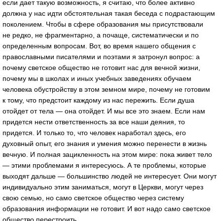
если дает такую возможность, я считаю, что более активно
должна у нас идти обстоятельная такая беседа с подрастающим
поколением. Чтобы в сфере образования мы присутствовали
не редко, не фрагментарно, а почаще, систематически и по
определенным вопросам. Вот, во время нашего общения с
православными писателями и поэтами я затронул вопрос: а
почему светское общество не готовит нас для вечной жизни,
почему мы в школах и иных учебных заведениях обучаем
человека обустройству в этом земном мире, почему не готовим
к тому, что предстоит каждому из нас пережить. Если душа
отойдет от тела — она отойдет. И мы все это знаем. Если нам
придется нести ответственность за все наши деяния, то
придется. И только то, что человек наработал здесь, его
духовный опыт, его знания и умения можно перенести в жизнь
вечную. И полная зацикленность на этом мире: пока живет тело
— этими проблемами я интересуюсь. А те проблемы, которые
выходят дальше — большинство людей не интересует. Они могут
индивидуально этим заниматься, могут в Церкви, могут через
свою семью, но само светское общество через систему
образования информации не готовит. И вот надо само светское
общество перестроить.