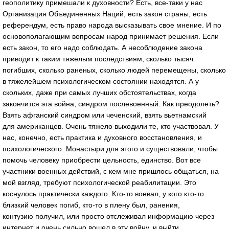
геополитику примешали к духовности? Есть, все-таки у нас
Организация Объединенных Наций, есть закон страны, есть
референдум, есть право народа высказывать свое мнение. И по
основополагающим вопросам народ принимает решения. Если
есть закон, то его надо соблюдать. А несоблюдение закона
приводит к таким тяжелым последствиям, сколько тысяч
погибших, сколько раненых, сколько людей перемещены, сколько
в тяжелейшем психологическом состоянии находятся. А у
скольких, даже при самых лучших обстоятельствах, когда
закончится эта война, синдром послевоенный. Как преодолеть?
Взять афганский синдром или чеченский, взять вьетнамский
для американцев. Очень тяжело выходили те, кто участвовал. У
нас, конечно, есть практика и духовного восстановления, и
психологического. Монастыри для этого и существовали, чтобы
помочь человеку приобрести цельность, единство. Вот все
участники военных действий, с кем мне пришлось общаться, на
мой взгляд, требуют психологической реабилитации. Это
коснулось практически каждого. Кто-то воевал, у кого кто-то
близкий человек погиб, кто-то в плену был, ранения,
контузию получил, или просто отслеживал информацию через
интернет и очень сильно вошел в эту войну, и выйти