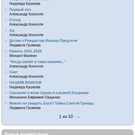
Надежда Кушкова
Первый луч
Александр Конопля
Сосед
Александр Конопля
Ад
Александр Конопля
Детям о Рождестве Иоанна Предтечи
Людмила Громова
Память 1941-2026
Михаил Малеин
"Когда шипит в тиши машина..."
Александр Конопля
Снег
Александр Конопля
НАШИМ ВОИНАМ
Надежда Кушкова
Сказание о жене Адера и о рыжей блуднице
Монахиня Евфимия Пащенко
Можно ли увидеть Бога? Тайна Святой Троицы
Людмила Громова
1 из 10
→
Новые комментарии