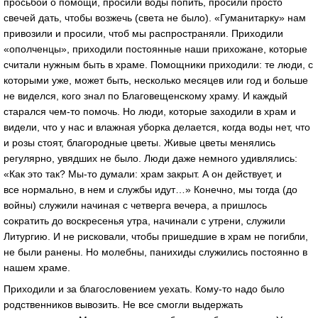
просьбой о помощи, просили воды попить, просили просто
свечей дать, чтобы возжечь (света не было). «Гуманитарку» нам
привозили и просили, чтоб мы распространяли. Приходили
«ополченцы», приходили постоянные наши прихожане, которые
считали нужным быть в храме. Помощники приходили: те люди, с
которыми уже, может быть, несколько месяцев или год и больше
не виделся, кого знал по Благовещенскому храму. И каждый
старался чем-то помочь. Но люди, которые заходили в храм и
видели, что у нас и влажная уборка делается, когда воды нет, что
и розы стоят, благородные цветы. Живые цветы менялись
регулярно, увядших не было. Люди даже немного удивлялись:
«Как это так? Мы-то думали: храм закрыт. А он действует, и
все нормально, в нем и службы идут…» Конечно, мы тогда (до
войны) служили начиная с четверга вечера, а пришлось
сократить до воскресенья утра, начинали с утрени, служили
Литургию. И не рисковали, чтобы пришедшие в храм не погибли,
не были ранены. Но молебны, панихиды служились постоянно в
нашем храме.
Приходили и за благословением уехать. Кому-то надо было
родственников вывозить. Не все смогли выдержать