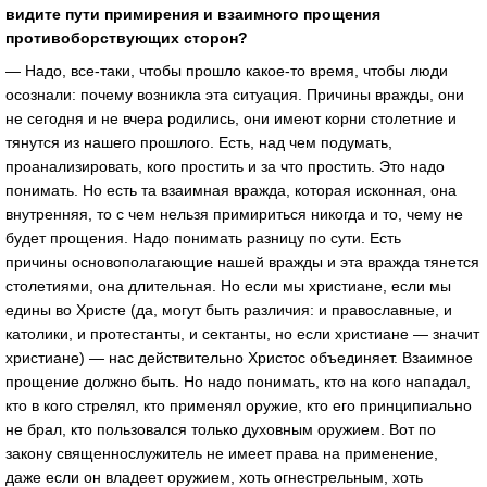
видите пути примирения и взаимного прощения
противоборствующих сторон?
— Надо, все-таки, чтобы прошло какое-то время, чтобы люди
осознали: почему возникла эта ситуация. Причины вражды, они
не сегодня и не вчера родились, они имеют корни столетние и
тянутся из нашего прошлого. Есть, над чем подумать,
проанализировать, кого простить и за что простить. Это надо
понимать. Но есть та взаимная вражда, которая исконная, она
внутренняя, то с чем нельзя примириться никогда и то, чему не
будет прощения. Надо понимать разницу по сути. Есть
причины основополагающие нашей вражды и эта вражда тянется
столетиями, она длительная. Но если мы христиане, если мы
едины во Христе (да, могут быть различия: и православные, и
католики, и протестанты, и сектанты, но если христиане — значит
христиане) — нас действительно Христос объединяет. Взаимное
прощение должно быть. Но надо понимать, кто на кого нападал,
кто в кого стрелял, кто применял оружие, кто его принципиально
не брал, кто пользовался только духовным оружием. Вот по
закону священнослужитель не имеет права на применение,
даже если он владеет оружием, хоть огнестрельным, хоть