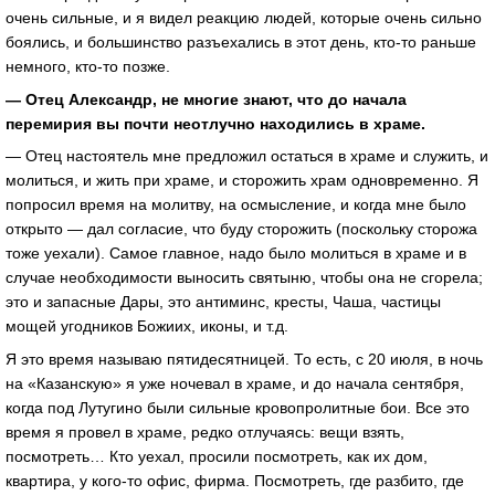
очень сильные, и я видел реакцию людей, которые очень сильно
боялись, и большинство разъехались в этот день, кто-то раньше
немного, кто-то позже.
— Отец Александр, не многие знают, что до начала
перемирия вы почти неотлучно находились в храме.
— Отец настоятель мне предложил остаться в храме и служить, и
молиться, и жить при храме, и сторожить храм одновременно. Я
попросил время на молитву, на осмысление, и когда мне было
открыто — дал согласие, что буду сторожить (поскольку сторожа
тоже уехали). Самое главное, надо было молиться в храме и в
случае необходимости выносить святыню, чтобы она не сгорела;
это и запасные Дары, это антиминс, кресты, Чаша, частицы
мощей угодников Божиих, иконы, и т.д.
Я это время называю пятидесятницей. То есть, с 20 июля, в ночь
на «Казанскую» я уже ночевал в храме, и до начала сентября,
когда под Лутугино были сильные кровопролитные бои. Все это
время я провел в храме, редко отлучаясь: вещи взять,
посмотреть… Кто уехал, просили посмотреть, как их дом,
квартира, у кого-то офис, фирма. Посмотреть, где разбито, где