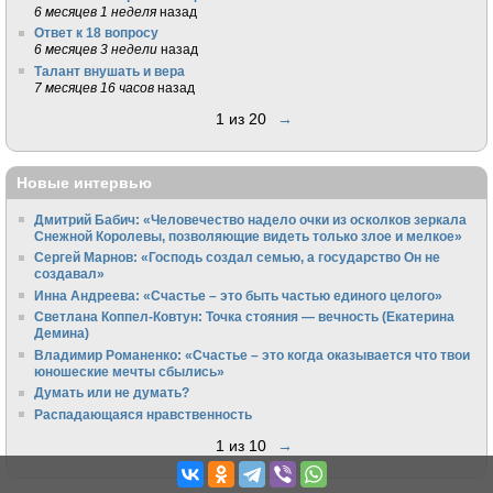
6 месяцев 1 неделя
назад
Ответ к 18 вопросу
6 месяцев 3 недели
назад
Талант внушать и вера
7 месяцев 16 часов
назад
1 из 20
→
Новые интервью
Дмитрий Бабич: «Человечество надело очки из осколков зеркала
Снежной Королевы, позволяющие видеть только злое и мелкое»
Сергей Марнов: «Господь создал семью, а государство Он не
создавал»
Инна Андреева: «Счастье – это быть частью единого целого»
Светлана Коппел-Ковтун: Точка стояния — вечность (Екатерина
Демина)
Владимир Романенко: «Счастье – это когда оказывается что твои
юношеские мечты сбылись»
Думать или не думать?
Распадающаяся нравственность
1 из 10
→