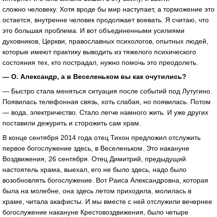
сложно человеку. Хотя вроде бы мир наступает, а торможение это
остается, внутренне человек продолжает воевать. Я считаю, что
это большая проблема. И вот объединенными усилиями
духовников, Церкви, православных психологов, опытных людей,
которые имеют практику выводить из тяжелого психического
состояния тех, кто пострадал, нужно помочь это преодолеть.
— О. Александр, а в Веселеньком вы как очутились?
— Быстро стала меняться ситуация после событий под Лутугино.
Появилась телефонная связь, хоть слабая, но появилась. Потом
— вода, электричество. Стало легче намного жить. И уже других
поставили дежурить и сторожить сам храм.
В конце сентября 2014 года отец Тихон предложил отслужить
первое богослужение здесь, в Веселеньком. Это накануне
Воздвижения, 26 сентября. Отец Димитрий, предыдущий
настоятель храма, выехал, его не было здесь, надо было
возобновлять богослужение. Вот Раиса Александровна, которая
была на молебне, она здесь летом приходила, молилась в
храме, читала акафисты. И мы вместе с ней отслужили вечернее
богослужение накануне Крестовоздвижения, было четыре