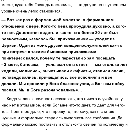
месте, куда тебя Господь поставил», — тогда уже на внутреннем
уровне очень легко становится.
— Вот как раз о формальной молитве, о формальном
отношении к вере. Кого-то беда пробудила духовно, а кого-
то нет. Доводится видеть и как те, кто более 20 лет был
ревностным, казалось бы, прихожанином — уходят из
Церкви. Один из моих друзей священнослужителей как-то
при встрече с такими бывшими прихожанами
поинтересовался, почему те перестали храм посещать.
«Знаете, батюшка, — услышал он в ответ, — мы столько лет
ходили, молились, вычитывали акафисты, ставили свечи,
исповедовались, причащались, все исполняли и все
делали. Мы просили у Бога благополучия, а Бог нам войну
послал. Мы в Боге разочаровались»…
— Когда человек начинает осознавать, что ничего случайного у
нас нет в этом мире, если Бог мне что-то дает, то дает для чего-
то… Понятное дело, что я прошу то, что хочу, как я считаю
нужным и формально стараюсь выполнять все требования. Да,
формально можно поставить и столько-то свечей по количеству и