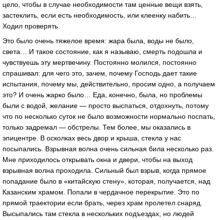
цело, чтобы в случае необходимости там ценные вещи взять,
застеклить, если есть необходимость, или клеенку набить…
Ходил проверять.
Это было очень тяжелое время: жара была, воды не было,
света… И такое состояние, как я называю, смерть подошла и
чувствуешь эту мертвечину. Постоянно молился, постоянно
спрашивал: для чего это, зачем, почему Господь дает такие
испытания, почему мы, действительно, просим одно, а получаем
это? И очень жарко было… Еда, конечно, была, но проблемы
были с водой, желание — просто выспаться, отдохнуть, потому
что по несколько суток не было возможности нормально поспать,
только задремал — обстрелы. Тем более, мы оказались в
эпицентре. В осколках весь двор и крыша, стекла у нас
посыпались. Взрывная волна очень сильная била несколько раз.
Мне приходилось открывать окна и двери, чтобы на выход
взрывная волна проходила. Сильный был взрыв, когда прямое
попадание было в «китайскую стену», которая, получается, над
Казанским храмом. Попали в чердачное перекрытие. Это по
прямой траектории если брать, через храм пролетел снаряд.
Высыпались там стекла в нескольких подъездах, но людей