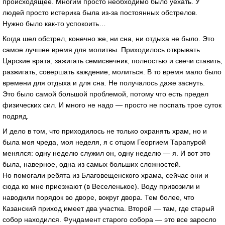
происходящее. Многим просто необходимо было уехать. У
людей просто истерика была из-за постоянных обстрелов.
Нужно было как-то успокоить…
Когда шел обстрел, конечно же, ни сна, ни отдыха не было. Это
самое лучшее время для молитвы. Приходилось открывать
Царские врата, зажигать семисвечник, полностью и свечи ставить,
разжигать, совершать каждение, молиться. В то время мало было
времени для отдыха и для сна. Не получалось даже заснуть.
Это было самой большой проблемой, потому что есть предел
физических сил. И много не надо — просто не поспать трое суток
подряд.
И дело в том, что приходилось не только охранять храм, но и
была моя чреда, моя неделя, я с отцом Георгием Тарапурой
менялся: одну неделю служил он, одну неделю — я. И вот это
была, наверное, одна из самых больших сложностей.
Но помогали ребята из Благовещенского храма, сейчас они и
сюда ко мне приезжают (в Веселенькое). Воду привозили и
наводили порядок во дворе, вокруг двора. Тем более, что
Казанский приход имеет два участка. Второй — там, где старый
собор находился. Фундамент старого собора — это все заросло