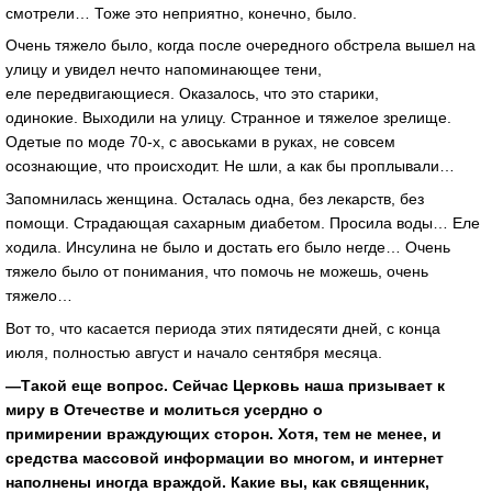
смотрели… Тоже это неприятно, конечно, было.
Очень тяжело было, когда после очередного обстрела вышел на
улицу и увидел нечто напоминающее тени,
еле передвигающиеся. Оказалось, что это старики,
одинокие. Выходили на улицу. Странное и тяжелое зрелище.
Одетые по моде 70-х, с авоськами в руках, не совсем
осознающие, что происходит. Не шли, а как бы проплывали…
Запомнилась женщина. Осталась одна, без лекарств, без
помощи. Страдающая сахарным диабетом. Просила воды… Еле
ходила. Инсулина не было и достать его было негде… Очень
тяжело было от понимания, что помочь не можешь, очень
тяжело…
Вот то, что касается периода этих пятидесяти дней, с конца
июля, полностью август и начало сентября месяца.
—Такой еще вопрос. Сейчас Церковь наша призывает к
миру в Отечестве и молиться усердно о
примирении враждующих сторон. Хотя, тем не менее, и
средства массовой информации во многом, и интернет
наполнены иногда враждой. Какие вы, как священник,