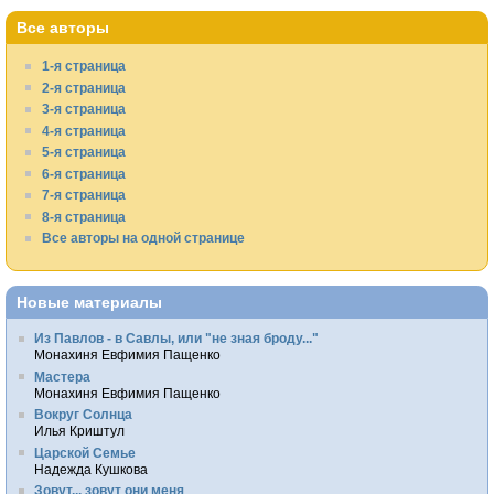
Все авторы
1-я страница
2-я страница
3-я страница
4-я страница
5-я страница
6-я страница
7-я страница
8-я страница
Все авторы на одной странице
Новые материалы
Из Павлов - в Савлы, или "не зная броду..."
Монахиня Евфимия Пащенко
Мастера
Монахиня Евфимия Пащенко
Вокруг Солнца
Илья Криштул
Царской Семье
Надежда Кушкова
Зовут... зовут они меня