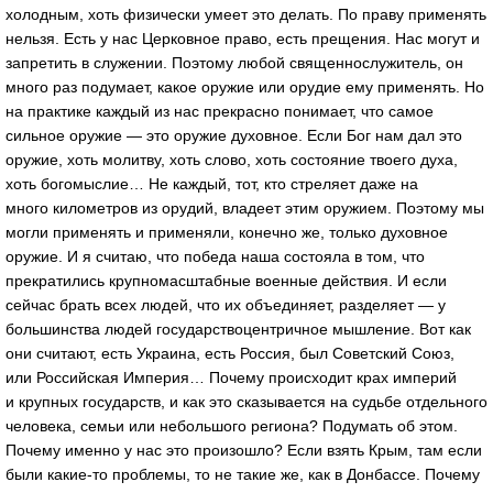
холодным, хоть физически умеет это делать. По праву применять
нельзя. Есть у нас Церковное право, есть прещения. Нас могут и
запретить в служении. Поэтому любой священнослужитель, он
много раз подумает, какое оружие или орудие ему применять. Но
на практике каждый из нас прекрасно понимает, что самое
сильное оружие — это оружие духовное. Если Бог нам дал это
оружие, хоть молитву, хоть слово, хоть состояние твоего духа,
хоть богомыслие… Не каждый, тот, кто стреляет даже на
много километров из орудий, владеет этим оружием. Поэтому мы
могли применять и применяли, конечно же, только духовное
оружие. И я считаю, что победа наша состояла в том, что
прекратились крупномасштабные военные действия. И если
сейчас брать всех людей, что их объединяет, разделяет — у
большинства людей государствоцентричное мышление. Вот как
они считают, есть Украина, есть Россия, был Советский Союз,
или Российская Империя… Почему происходит крах империй
и крупных государств, и как это сказывается на судьбе отдельного
человека, семьи или небольшого региона? Подумать об этом.
Почему именно у нас это произошло? Если взять Крым, там если
были какие-то проблемы, то не такие же, как в Донбассе. Почему