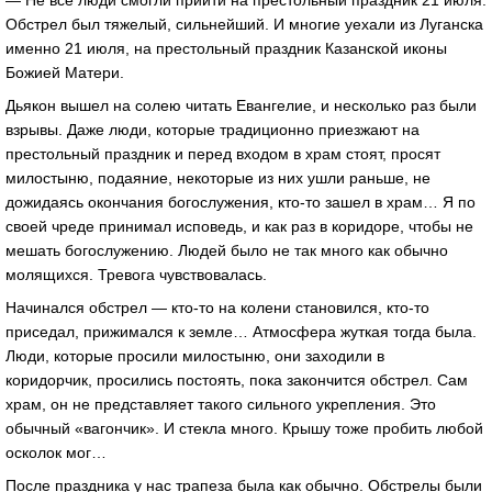
— Не все люди смогли прийти на престольный праздник 21 июля.
Обстрел был тяжелый, сильнейший. И многие уехали из Луганска
именно 21 июля, на престольный праздник Казанской иконы
Божией Матери.
Дьякон вышел на солею читать Евангелие, и несколько раз были
взрывы. Даже люди, которые традиционно приезжают на
престольный праздник и перед входом в храм стоят, просят
милостыню, подаяние, некоторые из них ушли раньше, не
дожидаясь окончания богослужения, кто-то зашел в храм… Я по
своей чреде принимал исповедь, и как раз в коридоре, чтобы не
мешать богослужению. Людей было не так много как обычно
молящихся. Тревога чувствовалась.
Начинался обстрел — кто-то на колени становился, кто-то
приседал, прижимался к земле… Атмосфера жуткая тогда была.
Люди, которые просили милостыню, они заходили в
коридорчик, просились постоять, пока закончится обстрел. Сам
храм, он не представляет такого сильного укрепления. Это
обычный «вагончик». И стекла много. Крышу тоже пробить любой
осколок мог…
После праздника у нас трапеза была как обычно. Обстрелы были