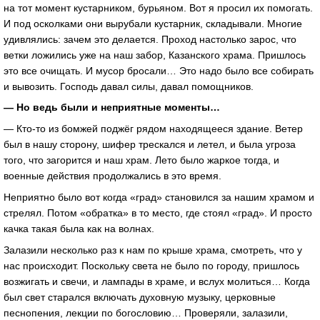
на тот момент кустарником, бурьяном. Вот я просил их помогать.
И под осколками они вырубали кустарник, складывали. Многие
удивлялись: зачем это делается. Проход настолько зарос, что
ветки ложились уже на наш забор, Казанского храма. Пришлось
это все очищать. И мусор бросали… Это надо было все собирать
и вывозить. Господь давал силы, давал помощников.
— Но ведь были и неприятные моменты…
— Кто-то из бомжей поджёг рядом находящееся здание. Ветер
был в нашу сторону, шифер трескался и летел, и была угроза
того, что загорится и наш храм. Лето было жаркое тогда, и
военные действия продолжались в это время.
Неприятно было вот когда «град» становился за нашим храмом и
стрелял. Потом «обратка» в то место, где стоял «град». И просто
качка такая была как на волнах.
Залазили несколько раз к нам по крыше храма, смотреть, что у
нас происходит. Поскольку света не было по городу, пришлось
возжигать и свечи, и лампады в храме, и вслух молиться… Когда
был свет старался включать духовную музыку, церковные
песнопения, лекции по богословию… Проверяли, залазили,