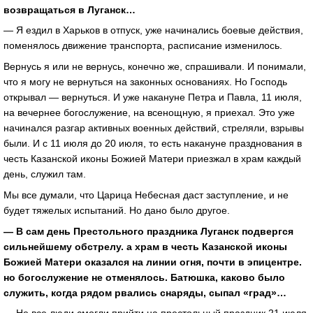
возвращаться в Луганск…
— Я ездил в Харьков в отпуск, уже начинались боевые действия,
поменялось движение транспорта, расписание изменилось.
Вернусь я или не вернусь, конечно же, спрашивали. И понимали,
что я могу не вернуться на законных основаниях. Но Господь
открывал — вернуться. И уже накануне Петра и Павла, 11 июля,
на вечернее богослужение, на всенощную, я приехал. Это уже
начинался разгар активных военных действий, стреляли, взрывы
были. И с 11 июля до 20 июля, то есть накануне празднования в
честь Казанской иконы Божией Матери приезжал в храм каждый
день, служил там.
Мы все думали, что Царица Небесная даст заступление, и не
будет тяжелых испытаний. Но дано было другое.
— В сам день Престольного праздника Луганск подвергся
сильнейшему обстрелу. а храм в честь Казанской иконы
Божией Матери оказался на линии огня, почти в эпицентре.
но богослужение не отменялось. Батюшка, каково было
служить, когда рядом рвались снаряды, сыпал «град»…