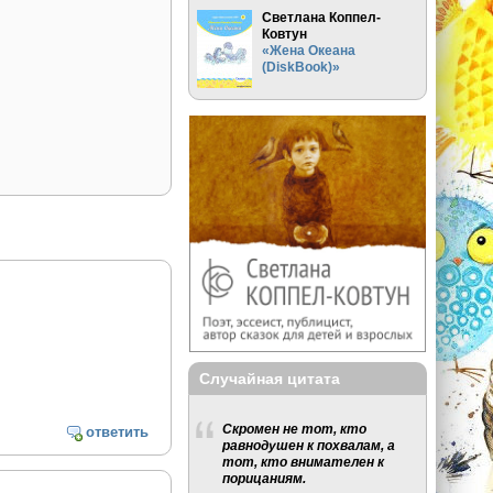
Светлана Коппел-
Ковтун
«Жена Океана
(DiskBook)»
Случайная цитата
Скромен не тот, кто
ответить
равнодушен к похвалам, а
тот, кто внимателен к
порицаниям.