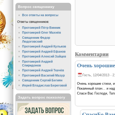
Вопрос священнику
Все ответы на вопросы
Ответы священников:
Протоиерей Пётр Винник
Протоиерей Олег Махнёв
Священник Федор
Людоговский
Протоиерей Андрей Кульков
Протоиерей Андрей Ефанов
Комментарии
Протоиерей Алексий Зайцев
Протоиерей Андрей
Очень хорошие 
Спиридонов
Протоиерей Андрей Ткачёв
Гость
, 12/04/2013 - 2
Протоиерей Василий Мазур
Священник Сергий Бегиян
Очень хорошие стихи, и
Иерей Владислав Береговой
Покаянный плач... и на
Спаси Вас Господи, Тат
Задать вопрос психологу
CпасиБо Вам,