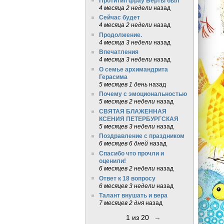
Протитип фрау Берты был
4 месяца 2 недели
назад
Сейчас будет
4 месяца 2 недели
назад
Продолжение.
4 месяца 3 недели
назад
Впечатления
4 месяца 3 недели
назад
О семье архимандрита
Герасима
5 месяцев 1 день
назад
Почему с эмоциональностью
5 месяцев 2 недели
назад
СВЯТАЯ БЛАЖЕННАЯ
КСЕНИЯ ПЕТЕРБУРГСКАЯ
5 месяцев 3 недели
назад
Поздравление с праздником
6 месяцев 6 дней
назад
Спасибо что прочли и
оценили!
6 месяцев 2 недели
назад
Ответ к 18 вопросу
6 месяцев 3 недели
назад
Талант внушать и вера
7 месяцев 2 дня
назад
1 из 20
→