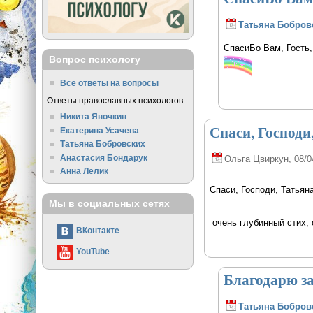
Татьяна Бобров
CпасиБо Вам, Гость,
Вопрос психологу
Все ответы на вопросы
Ответы православных психологов:
Никита Яночкин
Спаси, Господи
Екатерина Усачева
Татьяна Бобровских
Анастасия Бондарук
Ольга Цвиркун
, 08/0
Анна Лелик
Спаси, Господи, Татьяна
Мы в социальных сетях
очень глубинный стих, 
ВКонтакте
YouTube
Благодарю за
Татьяна Бобров