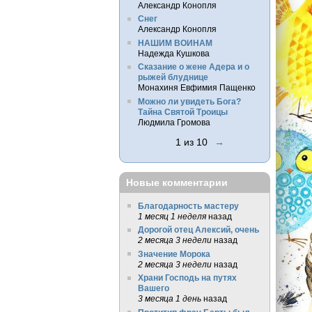
Александр Конопля
Снег
Александр Конопля
НАШИМ ВОИНАМ
Надежда Кушкова
Сказание о жене Адера и о
рыжей блуднице
Монахиня Евфимия Пащенко
Можно ли увидеть Бога?
Тайна Святой Троицы
Людмила Громова
1 из 10
→
Новые комментарии
Благодарность мастеру
1 месяц 1 неделя
назад
Дорогой отец Алексий, очень
2 месяца 3 недели
назад
Значение Морока
2 месяца 3 недели
назад
Храни Господь на путях
Вашего
3 месяца 1 день
назад