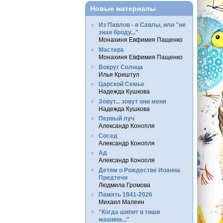
Новые материалы
Из Павлов - в Савлы, или "не
зная броду..."
Монахиня Евфимия Пащенко
Мастера
Монахиня Евфимия Пащенко
Вокруг Солнца
Илья Криштул
Царской Семье
Надежда Кушкова
Зовут... зовут они меня
Надежда Кушкова
Первый луч
Александр Конопля
Сосед
Александр Конопля
Ад
Александр Конопля
Детям о Рождестве Иоанна
Предтечи
Людмила Громова
Память 1941-2026
Михаил Малеин
"Когда шипит в тиши
машина..."