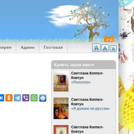
лерея
Админ
Гостевая
Купить наши книги
Светлана Коппел-
Ковтун
«Полотно»
Светлана Коппел-
Ковтун
«Я думаю по-русски»
Светлана Коппел-
Ковтун