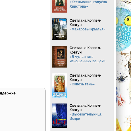
«Ксеньюшка, голубка
Христова»
Светлана Коппел-
Ковтун
«Макаровы крылья»
Светлана Коппел-
Ковтун
«В чуланчике
изношенных вещей»
Светлана Коппел-
Ковтун
«Сквозь тень»
ддержке.
Светлана Коппел-
Ковтун
«Высекательница
Искр»