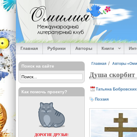
Перейти к основному содержанию
Омилия
Международный
литературный клуб
Главная
Рубрики
Авторы
Книги
Ин
Вы здесь
Главная
Авторы «Ом
Поиск на сайте
Душа скорбит 
Татьяна Бобровских
Как помочь проекту?
Поэзия
ДОРОГИЕ ДРУЗЬЯ!