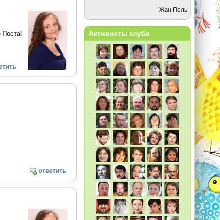
Жан Поль
Активисты клуба
 Поста!
етить
ответить