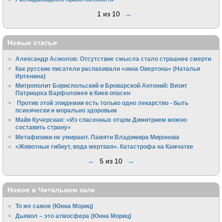
1 из 10
→
Новые статьи
Александр Асмолов: Отсутствие смысла стало страшнее смерти
Как русские писатели распахивали «окна Овертона» (Наталья
Иртенина)
Митрополит Бориспольский и Броварской Антоний: Визит
Патриарха Варфоломея в Киев опасен
Против этой эпидемии есть только одно лекарство - быть
психически и морально здоровым
Майя Кучерская: «Из спасенных отцом Димитрием можно
составить страну»
Метафизики не умирают. Памяти Владимира Миронова
«Животные гибнут, вода мертвая». Катастрофа на Камчатке
←
5 из 10
→
Новое в Читальном зале
То же самое (Юнна Мориц)
Дьявол – это атмосфера (Юнна Мориц)