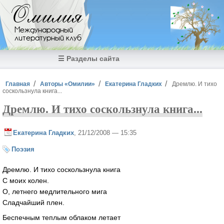
Перейти к основному содержанию
Омилия
Международный
литературный клуб
☰ Разделы сайта
Вы здесь
Главная
Авторы «Омилии»
Екатерина Гладких
Дремлю. И тихо
соскользнула книга...
Дремлю. И тихо соскользнула книга...
Екатерина Гладких
, 21/12/2008 — 15:35
Поэзия
Дремлю. И тихо соскользнула книга
С моих колен.
О, летнего медлительного мига
Сладчайший плен.
Беспечным теплым облаком летает