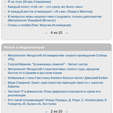
Я не лгал (Игорь Северянин)
Каждый хочет, чтоб «я» - это сразу же было «мы»
И каждый росток утверждает: «Я сам» (Лариса Миллер)
В вопросах веры недопустимо следовать только дипломатии
(Митрополит Иерофей (Влахос)
Главы о любви (Прп. Максим Исповедник)
←
4 из 10
→
Новое в медиагалерее
Митрополит Феодосий об инициативе скорого проведения Собора
УПЦ
Сергей Марнов. "Блаженная, помоги!" - Читает автор
Митрополит Феодосий о перспективах своего суда, вредном
балласте в Церкви и русском языке
Избранные стихи Светланы Коппел-Ковтун читает Дмитрий Бабич
Марк Смирнов: Закат христианства приходит вместе с закатом
Европы
Эксперт IT и финансов: План цифрового контроля и сроки его
реализации
Кто такой планировщик? Улица Правды. Д. Роде, С. Колмогоров, К.
Геворгян, М. Хазин и Б. Костенко
←
2 из 10
→