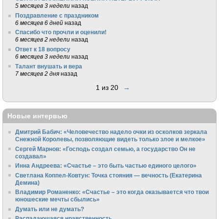
5 месяцев 3 недели
назад
Поздравление с праздником
6 месяцев 6 дней
назад
Спасибо что прочли и оценили!
6 месяцев 2 недели
назад
Ответ к 18 вопросу
6 месяцев 3 недели
назад
Талант внушать и вера
7 месяцев 2 дня
назад
1 из 20
→
Новые интервью
Дмитрий Бабич: «Человечество надело очки из осколков зеркала
Снежной Королевы, позволяющие видеть только злое и мелкое»
Сергей Марнов: «Господь создал семью, а государство Он не
создавал»
Инна Андреева: «Счастье – это быть частью единого целого»
Светлана Коппел-Ковтун: Точка стояния — вечность (Екатерина
Демина)
Владимир Романенко: «Счастье – это когда оказывается что твои
юношеские мечты сбылись»
Думать или не думать?
Распадающаяся нравственность