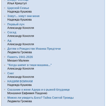
Илья Криштул
Царской Семье
Надежда Кушкова
Зовут... зовут они меня
Надежда Кушкова
Первый луч
Александр Конопля
Сосед
Александр Конопля
Ад
Александр Конопля
Детям о Рождестве Иоанна Предтечи
Людмила Громова
Память 1941-2026
Михаил Малеин
"Когда шипит в тиши машина..."
Александр Конопля
Снег
Александр Конопля
НАШИМ ВОИНАМ
Надежда Кушкова
Сказание о жене Адера и о рыжей блуднице
Монахиня Евфимия Пащенко
Можно ли увидеть Бога? Тайна Святой Троицы
Людмила Громова