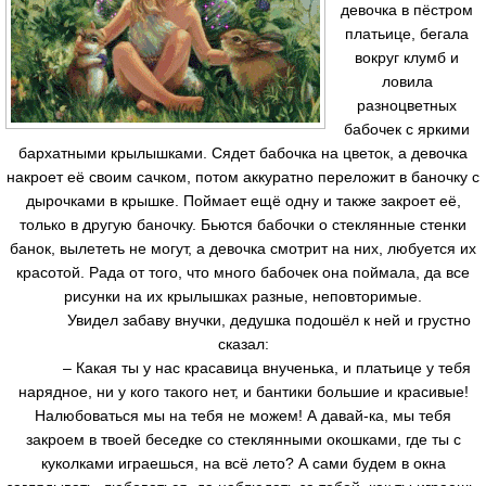
девочка в пёстром
платьице, бегала
вокруг клумб и
ловила
разноцветных
бабочек с яркими
бархатными крылышками. Сядет бабочка на цветок, а девочка
накроет её своим сачком, потом аккуратно переложит в баночку с
дырочками в крышке. Поймает ещё одну и также закроет её,
только в другую баночку. Бьются бабочки о стеклянные стенки
банок, вылететь не могут, а девочка смотрит на них, любуется их
красотой. Рада от того, что много бабочек она поймала, да все
рисунки на их крылышках разные, неповторимые.
Увидел забаву внучки, дедушка подошёл к ней и грустно
сказал:
– Какая ты у нас красавица внученька, и платьице у тебя
нарядное, ни у кого такого нет, и бантики большие и красивые!
Налюбоваться мы на тебя не можем! А давай-ка, мы тебя
закроем в твоей беседке со стеклянными окошками, где ты с
куколками играешься, на всё лето? А сами будем в окна