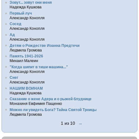
Зовут... зовут они меня
Надежда Кушкова
Первый луч
Александр Конопля
Сосед
Александр Конопля
Ад
Александр Конопля
Детям о Рождестве Иоанна Предтечи
Людмила Громова
Память 1941-2026
Михаил Малеин
"Когда шипит в тиши машина..."
Александр Конопля
Снег
Александр Конопля
НАШИМ ВОИНАМ
Надежда Кушкова
Сказание о жене Адера и о рыжей блуднице
Монахиня Евфимия Пащенко
Можно ли увидеть Бога? Тайна Святой Троицы
Людмила Громова
1 из 10
→