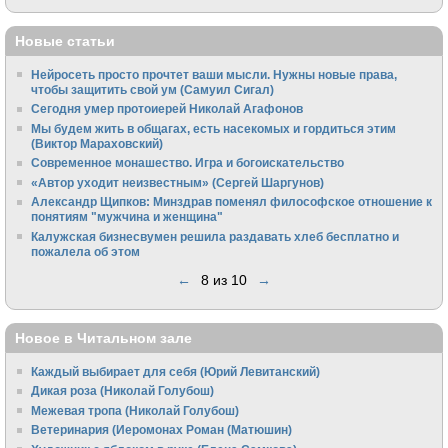
Новые статьи
Нейросеть просто прочтет ваши мысли. Нужны новые права,
чтобы защитить свой ум (Самуил Сигал)
Сегодня умер протоиерей Николай Агафонов
Мы будем жить в общагах, есть насекомых и гордиться этим
(Виктор Мараховский)
Cовременное монашество. Игра и богоискательство
«Автор уходит неизвестным» (Сергей Шаргунов)
Александр Щипков: Минздрав поменял философское отношение к
понятиям "мужчина и женщина"
Калужская бизнесвумен решила раздавать хлеб бесплатно и
пожалела об этом
←
8 из 10
→
Новое в Читальном зале
Каждый выбирает для себя (Юрий Левитанский)
Дикая роза (Николай Голубош)
Межевая тропа (Николай Голубош)
Ветеринария (Иеромонах Роман (Матюшин)