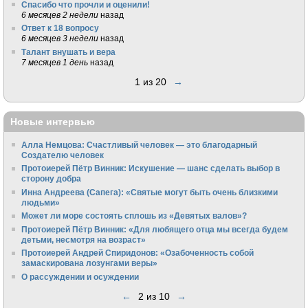
Спасибо что прочли и оценили!
6 месяцев 2 недели
назад
Ответ к 18 вопросу
6 месяцев 3 недели
назад
Талант внушать и вера
7 месяцев 1 день
назад
1 из 20
→
Новые интервью
Алла Немцова: Счастливый человек — это благодарный
Создателю человек
Протоиерей Пётр Винник: Искушение — шанс сделать выбор в
сторону добра
Инна Андреева (Сапега): «Святые могут быть очень близкими
людьми»
Может ли море состоять сплошь из «Девятых валов»?
Протоиерей Пётр Винник: «Для любящего отца мы всегда будем
детьми, несмотря на возраст»
Протоиерей Андрей Спиридонов: «Озабоченность собой
замаскирована лозунгами веры»
О рассуждении и осуждении
←
2 из 10
→