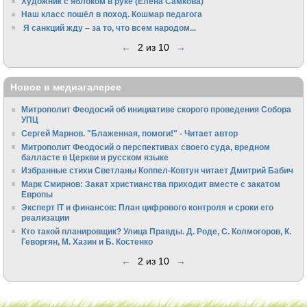
Художник с яблоком в руке (Елена Самкова)
Наш класс пошёл в поход. Кошмар педагога
Я санкций жду – за то, что всем народом...
←
2 из 10
→
Новое в медиагалерее
Митрополит Феодосий об инициативе скорого проведения Собора
УПЦ
Сергей Марнов. "Блаженная, помоги!" - Читает автор
Митрополит Феодосий о перспективах своего суда, вредном
балласте в Церкви и русском языке
Избранные стихи Светланы Коппел-Ковтун читает Дмитрий Бабич
Марк Смирнов: Закат христианства приходит вместе с закатом
Европы
Эксперт IT и финансов: План цифрового контроля и сроки его
реализации
Кто такой планировщик? Улица Правды. Д. Роде, С. Колмогоров, К.
Геворгян, М. Хазин и Б. Костенко
←
2 из 10
→