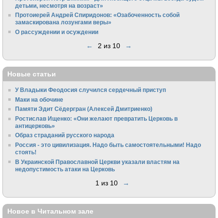
детьми, несмотря на возраст»
Протоиерей Андрей Спиридонов: «Озабоченность собой
замаскирована лозунгами веры»
О рассуждении и осуждении
←
2 из 10
→
Новые статьи
У Владыки Феодосия случился сердечный приступ
Маки на обочине
Памяти Эдит Сёдергран (Алексей Дмитриенко)
Ростислав Ищенко: «Они желают превратить Церковь в
антицерковь»
Образ страданий русского народа
Россия - это цивилизация. Надо быть самостоятельными! Надо
стоять!
В Украинской Православной Церкви указали властям на
недопустимость атаки на Церковь
1 из 10
→
Новое в Читальном зале