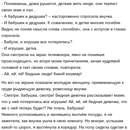
- Понимаешь, дома рушатся, деткам жить негде, они теряют
своих мам и пап…
- А бабушек и дедушек? – настороженно спросила внучка.
- И бабушек и дедушек. К сожалению, и детки многие погибли.
Видно не поняв смысла слова «погибли», она с испугом в глазах
спросила:
- Бабуля, и игрушки все потерялись?
- И игрушки, детка.
Она смотрела на экран телевизора, явно не понимая
происходящего, но вторя моим причитаниям, качая кудрявой
головкой в такт своим словам, повторяла:
- Ай, яй, яй! Бедные люди! Какой кошмар!
Но вот на экране показали молодую женщину, прижимающую к
груди рыдающую девочку, ровесницу внучки.
- Смотри, бабушка, смотри! Бедная девочка рассказывает маме,
что у неё потерялись все игрушки! Ай, яй, яй бедная девочка, что
же с ней теперь будет? Не плачь, бабушка!
Немного успокоившись и занявшись мытьём посуды, я не
заметила, как внучка ушла в свою комнату. Но вскоре, услышав
какой-то шорох, я выглянула в коридор. На полу сидела одетая в