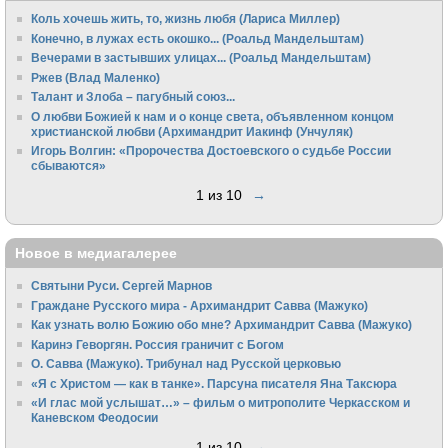
Коль хочешь жить, то, жизнь любя (Лариса Миллер)
Конечно, в лужах есть окошко... (Роальд Мандельштам)
Вечерами в застывших улицах... (Роальд Мандельштам)
Ржев (Влад Маленко)
Талант и Злоба – пагубный союз...
О любви Божией к нам и о конце света, объявленном концом
христианской любви (Архимандрит Иакинф (Унчуляк)
Игорь Волгин: «Пророчества Достоевского о судьбе России
сбываются»
1 из 10
→
Новое в медиагалерее
Святыни Руси. Сергей Марнов
Граждане Русского мира - Архимандрит Савва (Мажуко)
Как узнать волю Божию обо мне? Архимандрит Савва (Мажуко)
Каринэ Геворгян. Россия граничит с Богом
О. Савва (Мажуко). Трибунал над Русской церковью
«Я с Христом — как в танке». Парсуна писателя Яна Таксюра
«И глас мой услышат…» – фильм о митрополите Черкасском и
Каневском Феодосии
1 из 10
→