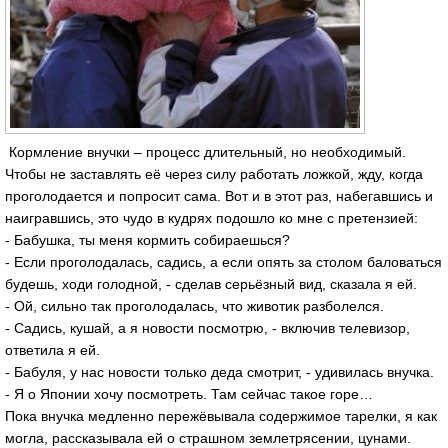
Кормление внучки – процесс длительный, но необходимый.
Чтобы не заставлять её через силу работать ложкой, жду, когда
проголодается и попросит сама. Вот и в этот раз, набегавшись и
наигравшись, это чудо в кудрях подошло ко мне с претензией:
- Бабушка, ты меня кормить собираешься?
- Если проголодалась, садись, а если опять за столом баловаться
будешь, ходи голодной, - сделав серьёзный вид, сказала я ей.
- Ой, сильно так проголодалась, что животик разболелся.
- Садись, кушай, а я новости посмотрю, - включив телевизор,
ответила я ей.
- Бабуля, у нас новости только деда смотрит, - удивилась внучка.
- Я о Японии хочу посмотреть. Там сейчас такое горе…
Пока внучка медленно пережёвывала содержимое тарелки, я как
могла, рассказывала ей о страшном землетрясении, цунами.