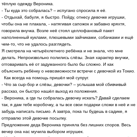
тёплую одежду Вероника.
- Ты куда это собралась? – испугано спросила я её.
- Отдыхай, бабуля, я быстро. Пойду, отнесу девочке игрушки,
чтобы она не плакала, - натягивая сапожок и забавно кряхтя,
говорила внучка. Возле неё стоял целлофановый пакет
наполненный куклами, плюшевыми зайчиками, собачками и ещё
чем-то, что не удалось разглядеть.
Я смотрела на четырёхлетнего ребёнка и не знала, что мне
делать. Непроизвольно полились слёзы. Зная характер внучки,
отговаривать её от задуманного было бы сложно. И как
объяснить ребёнку о невозможности встречи с девочкой из Токио.
Как всегда на помощь пришёл мой супруг.
- Что за сыр-бор и слёзы, девочки? – услышав мой сбивчивый
рассказ, он быстро нашёл выход из положения.
- Вероника, а где ты собралась девочку искать? Давай сделаем
так, я дам тебе коробочку, а ты все свои подарки сложи в неё и не
забудь написать письмо. А завтра, пока ты будешь в садике, я
отправлю этой девочке посылку.
Предложение деда Вероника приняла без лишних споров. Весь
вечер она нас мучила выбором игрушек.