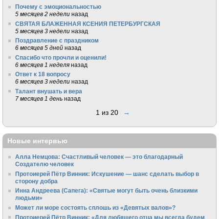
Почему с эмоциональностью
5 месяцев 2 недели
назад
СВЯТАЯ БЛАЖЕННАЯ КСЕНИЯ ПЕТЕРБУРГСКАЯ
5 месяцев 3 недели
назад
Поздравление с праздником
6 месяцев 5 дней
назад
Спасибо что прочли и оценили!
6 месяцев 1 неделя
назад
Ответ к 18 вопросу
6 месяцев 3 недели
назад
Талант внушать и вера
7 месяцев 1 день
назад
1 из 20
→
Новые интервью
Алла Немцова: Счастливый человек — это благодарный
Создателю человек
Протоиерей Пётр Винник: Искушение — шанс сделать выбор в
сторону добра
Инна Андреева (Сапега): «Святые могут быть очень близкими
людьми»
Может ли море состоять сплошь из «Девятых валов»?
Протоиерей Пётр Винник: «Для любящего отца мы всегда будем