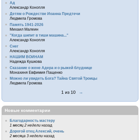
Ад
Александр Конопля
Детям о Рождестве Иоанна Предтечи
Людмила Громова
Память 1941-2026
Михаил Малеин
"Когда шипит в тиши машина..."
Александр Конопля
Снег
Александр Конопля
НАШИМ ВОИНАМ
Надежда Кушкова
Сказание о жене Адера и о рыжей блуднице
Монахиня Евфимия Пащенко
Можно ли увидеть Бога? Тайна Святой Троицы
Людмила Громова
1 из 10
→
Новые комментарии
Благодарность мастеру
1 месяц 2 недели
назад
Дорогой отец Алексий, очень
2 месяца 3 недели
назад