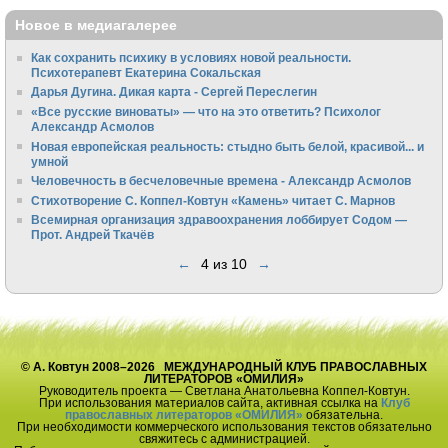
Новое в медиагалерее
Как сохранить психику в условиях новой реальности.
Психотерапевт Екатерина Сокальская
Дарья Дугина. Дикая карта - Сергей Переслегин
«Все русские виноваты» — что на это ответить? Психолог
Александр Асмолов
Новая европейская реальность: стыдно быть белой, красивой... и
умной
Человечность в бесчеловечные времена - Александр Асмолов
Стихотворение С. Коппел-Ковтун «Камень» читает С. Марнов
Всемирная организация здравоохранения лоббирует Содом —
Прот. Андрей Ткачёв
←
4 из 10
→
© А. Ковтун 2008–2026 МЕЖДУНАРОДНЫЙ КЛУБ ПРАВОСЛАВНЫХ
ЛИТЕРАТОРОВ «ОМИЛИЯ»
Руководитель проекта — Светлана Анатольевна Коппел-Ковтун.
При использования материалов сайта, активная ссылка на
Клуб
православных литераторов «ОМИЛИЯ»
обязательна.
При необходимости коммерческого использования текстов обязательно
свяжитесь с администрацией.