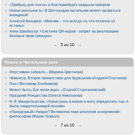
«Трибуну для поэта» в Екатеринбурге закрыли забором
Новая реальность: В Шотландии насильник может назваться
женщиной
Алексей Козырев: «Мнение – это всегда то, что отлично от
истины»
Анна Швабауэр: «Система QR-кодов - запрет на реализацию
базовых прав граждан»
←
3 из 10
→
Новое в Читальном зале
Опустивши забрало... (Марина Цветаева)
Чевенгур. Второе пришествие для буржуазии (Андрей Платонов)
Поэт (Велимир Хлебников)
Может быть, Бог меня ищет... (Сергей Стратановский)
Праздник Рождества (Олеся Николаева)
Н. Я. Мандельштам: «Свою pоль в жизни я могу опpеделить так: я
была свидетельницей поэзии»
«Прощенный» Ницше? Великопостная апология «скоромной»
философии (Фарис Нофал)
←
7 из 10
→