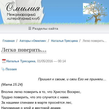
Перейти к основному содержанию
Омилия
Международный
литературный клуб
☰ Разделы сайта
Вы здесь
Главная
Авторы «Омилии»
Наталья Трясцина
Легко поверить…
Легко поверить…
Наталья Трясцина
, 01/05/2016 — 00:14
Поэзия
Пришел к своим, и свои Его не приняли…
(Матв.15:24)
Вполне легко поверить в то, что Христос Воскрес,
Трудно поверить, что это случится с нами.
За нашими спинами в марте проснётся лес,
Напоминая о злой и жестокой драме.