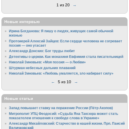
1 из 20
→
Новые интервью
Ирина Богданова: Я пишу о людях, живущих самой обычной
жизнью
Протоиерей Алексий Зайцев: Если сердце человека не согревает
поэзия — оно угасает
Александр Донских: Бог труды любит
Детективы о церкви. Как монахиня Евфимия стала писательницей
Николай Зиновьев: «Моя поэзия — о Любви»
Штурман небесных дальних плаваний
Николай Зиновьев: «Любовь умаляется, зло набирает силу»
←
5 из 10
→
Новые статьи
Запад повышает ставку на поражение России (Пётр Акопов)
Митрополит УПЦ Феодосий: «Судьба Яна Таксюра может стать
показателем отношения к свободе слова в Украине»
Алек­сандр Михайловский: Старчество в нашей жизни. Прп. Паисий
Величковский