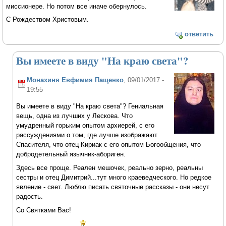
миссионере. Но потом все иначе обернулось.
С Рождеством Христовым.
ответить
Вы имеете в виду "На краю света"?
Монахиня Евфимия Пащенко
, 09/01/2017 -
19:55
Вы имеете в виду "На краю света"? Гениальная
вещь, одна из лучших у Лескова. Что
умудренный горьким опытом архиерей, с его
рассуждениями о том, где лучше изображают
Спасителя, что отец Кириак с его опытом Богообщения, что
добродетельный язычник-абориген.
Здесь все проще. Реален мешочек, реально зерно, реальны
сестры и отец Димитрий...тут много краеведческого. Но редкое
явление - свет. Люблю писать святочные рассказы - они несут
радость.
Со Святками Вас!