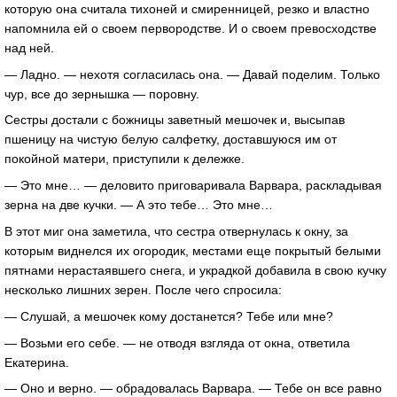
которую она считала тихоней и смиренницей, резко и властно
напомнила ей о своем первородстве. И о своем превосходстве
над ней.
— Ладно. — нехотя согласилась она. — Давай поделим. Только
чур, все до зернышка — поровну.
Сестры достали с божницы заветный мешочек и, высыпав
пшеницу на чистую белую салфетку, доставшуюся им от
покойной матери, приступили к дележке.
— Это мне… — деловито приговаривала Варвара, раскладывая
зерна на две кучки. — А это тебе… Это мне…
В этот миг она заметила, что сестра отвернулась к окну, за
которым виднелся их огородик, местами еще покрытый белыми
пятнами нерастаявшего снега, и украдкой добавила в свою кучку
несколько лишних зерен. После чего спросила:
— Слушай, а мешочек кому достанется? Тебе или мне?
— Возьми его себе. — не отводя взгляда от окна, ответила
Екатерина.
— Оно и верно. — обрадовалась Варвара. — Тебе он все равно