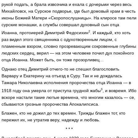
рукой подать, а брала извозчика и ехала с дочерьми через весь
Михайловск, на Сурское подворье, где был домовый храм в честь
иконы Божией Матери «Скоропослушницы». На клиросе там пели
сурские монашки, а службы совершал духовный сын отца
2
Иоанна, протоиерей Димитрий Федосихин
. И каждый, кто хоть
раз видел этого священника с одухотворенным лицом, с
пламенным взором, словно прозревающим сокровенные глубины
людских сердец, верил — на этом человеке почил дух покойного
отца Иоанна. Может быть, он тоже прозорливец…
Однако отец Димитрий отчего-то не спешил благословить
Варвару и Екатерину на отъезд в Суру. Так и не дождалась
Тамара Николаевна исполнения пророчества отца Иоанна — в
3
1918 году она умерла от приступа грудной жабы
, и вовремя. Ибо
вскоре настали такие лютые времена, что многим казалось — се,
сбываются грозные пророчества Апокалипсиса.
Блажен, кто не дожил до тех времен. Трижды блажен тот, кто
пережил их, не утратив веру, надежду и любовь.
* * *