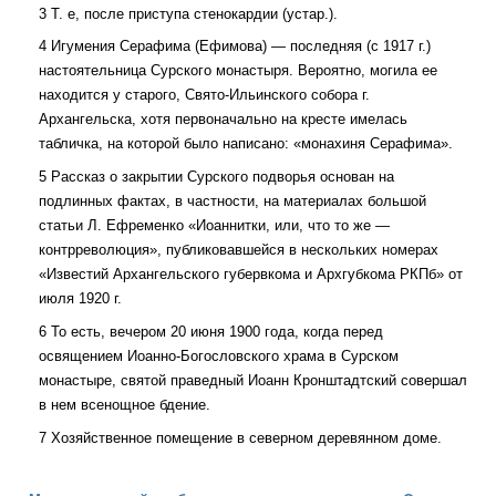
3 Т. е, после приступа стенокардии (устар.).
4 Игумения Серафима (Ефимова) — последняя (с 1917 г.)
настоятельница Сурского монастыря. Вероятно, могила ее
находится у старого, Свято-Ильинского собора г.
Архангельска, хотя первоначально на кресте имелась
табличка, на которой было написано: «монахиня Серафима».
5 Рассказ о закрытии Сурского подворья основан на
подлинных фактах, в частности, на материалах большой
статьи Л. Ефременко «Иоаннитки, или, что то же —
контрреволюция», публиковавшейся в нескольких номерах
«Известий Архангельского губервкома и Архгубкома РКПб» от
июля 1920 г.
6 То есть, вечером 20 июня 1900 года, когда перед
освящением Иоанно-Богословского храма в Сурском
монастыре, святой праведный Иоанн Кронштадтский совершал
в нем всенощное бдение.
7 Хозяйственное помещение в северном деревянном доме.