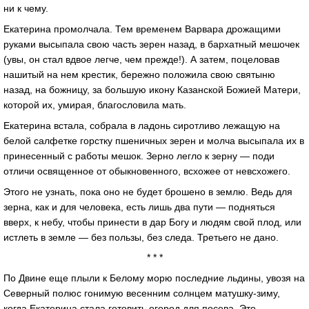
ни к чему.
Екатерина промолчала. Тем временем Варвара дрожащими
руками высыпала свою часть зерен назад, в бархатный мешочек
(увы, он стал вдвое легче, чем прежде!). А затем, поцеловав
нашитый на нем крестик, бережно положила свою святыню
назад, на божницу, за большую икону Казанской Божией Матери,
которой их, умирая, благословила мать.
Екатерина встала, собрала в ладонь сиротливо лежащую на
белой салфетке горстку пшеничных зерен и молча высыпала их в
принесенный с работы мешок. Зерно легло к зерну — поди
отличи освященное от обыкновенного, всхожее от невсхожего.
Этого не узнать, пока оно не будет брошено в землю. Ведь для
зерна, как и для человека, есть лишь два пути — подняться
вверх, к небу, чтобы принести в дар Богу и людям свой плод, или
истлеть в земле — без пользы, без следа. Третьего не дано.
* * *
По Двине еще плыли к Белому морю последние льдины, увозя на
Северный полюс гонимую весенним солнцем матушку-зиму,
когда Екатерина стала готовить огород для посева. Это