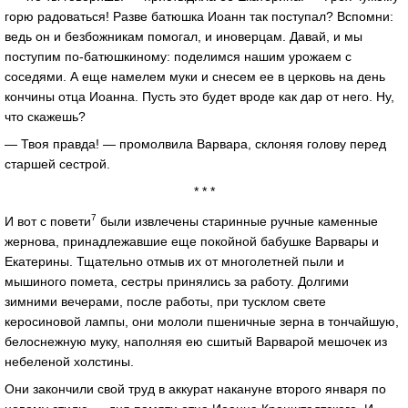
горю радоваться! Разве батюшка Иоанн так поступал? Вспомни:
ведь он и безбожникам помогал, и иноверцам. Давай, и мы
поступим по-батюшкиному: поделимся нашим урожаем с
соседями. А еще намелем муки и снесем ее в церковь на день
кончины отца Иоанна. Пусть это будет вроде как дар от него. Ну,
что скажешь?
— Твоя правда! — промолвила Варвара, склоняя голову перед
старшей сестрой.
* * *
7
И вот с повети
были извлечены старинные ручные каменные
жернова, принадлежавшие еще покойной бабушке Варвары и
Екатерины. Тщательно отмыв их от многолетней пыли и
мышиного помета, сестры принялись за работу. Долгими
зимними вечерами, после работы, при тусклом свете
керосиновой лампы, они мололи пшеничные зерна в тончайшую,
белоснежную муку, наполняя ею сшитый Варварой мешочек из
небеленой холстины.
Они закончили свой труд в аккурат накануне второго января по