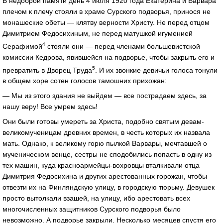
В недоброй памяти день 4 июля 1920 года Екатерина и Варвара
плечом к плечу стояли в храме Сурского подворья, принося не
монашеские обеты — клятву верности Христу. Не перед отцом
Димитрием Федосихиным, не перед матушкой игуменией
4
Серафимой
стояли они — перед членами большевистской
комиссии Кедрова, явившейся на подворье, чтобы закрыть его и
5
превратить в Дворец Труда
. И их звонкие девичьи голоса тонули
в общем хоре сотен голосов тамошних прихожан:
— Мы из этого здания не выйдем — все пострадаем здесь, за
нашу веру! Все умрем здесь!
Они были готовы умереть за Христа, подобно святым девам-
великомученицам древних времен, в честь которых их назвала
мать. Однако, к великому горю пылкой Варвары, мечтавшей о
мученическом венце, сестры не сподобились попасть в одну из
тех машин, куда красноармейцы-вохровцы вталкивали отца
Димитрия Федосихина и других арестованных горожан, чтобы
отвезти их на Финляндскую улицу, в городскую тюрьму. Девушек
просто вытолкали взашей, на улицу, ибо арестовать всех
многочисленных защитников Сурского подворья было
невозможно. А подворье закрыли. Несколько месяцев спустя его