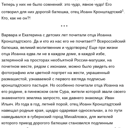
Теперь у них не было сомнений: это чудо, явное чудо! Его
1
сотворил для них дорогой батюшка, отец Иоанн Кронштадтский
.
Кто, как не он?!
* * *
Варвара и Екатерина с детских лет почитали отца Иоанна
Кронштадтского. Да и кто из нас его не почитает!? Всероссийский
батюшка, великий молитвенник и чудотворец! Еще при жизни
отца Иоанна едва ли не в каждом доме, в каждой избе,
затерянной на просторах необъятной России-матушки, на
почетном месте, рядом с иконами, можно было увидеть его
фотографию или цветной портрет на жести, украшенный
размашистой, узнаваемой с первого взгляда подписью
кронштадтского пастыря. Но особенно почитали отца Иоанна на
его родине, в пинежском селе Сура, жители которой звали своего
знаменитого земляка запросто, как давнего знакомца: Иван
Ильич. Из года в год, летней порой, отец Иоанн Кронштадтский
навещал родные края, щедро одаривая односельчан, а по пути
наведывался в губернский город Михайловск, для жителей
которого приезд дорогого батюшки становился подлинным