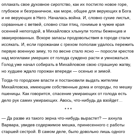
оплакать свое духовное сиротство, как их постигло новое горе,
глубокое и безграничное, как море, общее для верующих в Бога
и не верующих в Него. Началась война. И, словно сухие листья,
сорванные с ветвей, словно стаи птиц, гонимые в чужие края
осенней непогодой, в Михайловск хлынули толпы беженцев и
эвакуированных. Вскоре запасы продовольствия в городе стали
иссякать. И, если горожанам с грехом пополам удалось пережить
первую военную зиму, то по весне стало ясно — поросли крестов
над могилами умерших от голода суждено расти и умножаться.
Голод уже начал собирать в Михайловске свою страшную жатву,
но худшее ждало горожан впереди — осенью и зимой.
Тогда-то городские власти и постановили выдать жителям
Михайловска, имеющим собственные дома и огороды, по мешку
пшеницы. Как говорится, спасение умирающих от голода есть
дело рук самих умирающих. Авось, что-нибудь да взойдет…
* * *
— Да разве из такого зерна что-нибудь вырастет? — ахнула
Варвара, увидев содержимое мешка, принесенного с работы
старшей сестрой. В самом деле, было довольно лишь одного