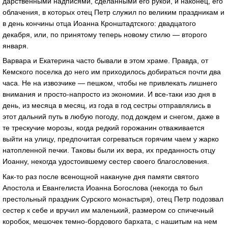
дарственными надписями, сделанными его рукой, и наконец, его
облачения, в которых отец Петр служил по великим праздникам и
в день кончины отца Иоанна Кронштадтского: двадцатого
декабря, или, по принятому теперь новому стилю — второго
января.
Варвара и Екатерина часто бывали в этом храме. Правда, от
Кемского поселка до него им приходилось добираться почти два
часа. Не на извозчике — пешком, чтобы не привлекать лишнего
внимания и просто-напросто из экономии. И все-таки изо дня в
день, из месяца в месяц, из года в год сестры отправлялись в
этот дальний путь в любую погоду, под дождем и снегом, даже в
те трескучие морозы, когда редкий горожанин отваживается
выйти на улицу, предпочитая согреваться горячим чаем у жарко
натопленной печки. Таковы были их вера, их преданность отцу
Иоанну, некогда удостоившему сестер своего благословения.
Как-то раз после всенощной накануне дня памяти святого
Апостола и Евангелиста Иоанна Богослова (некогда то был
престольный праздник Сурского монастыря), отец Петр подозвал
сестер к себе и вручил им маленький, размером со спичечный
коробок, мешочек темно-бордового бархата, с нашитым на нем