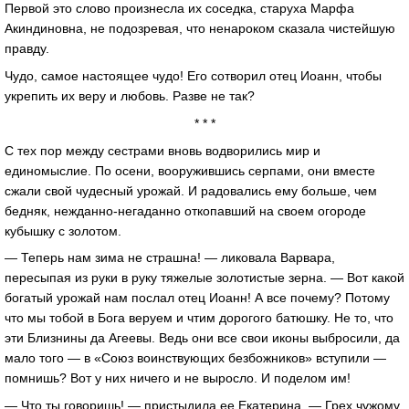
Первой это слово произнесла их соседка, старуха Марфа
Акиндиновна, не подозревая, что ненароком сказала чистейшую
правду.
Чудо, самое настоящее чудо! Его сотворил отец Иоанн, чтобы
укрепить их веру и любовь. Разве не так?
* * *
С тех пор между сестрами вновь водворились мир и
единомыслие. По осени, вооружившись серпами, они вместе
сжали свой чудесный урожай. И радовались ему больше, чем
бедняк, нежданно-негаданно откопавший на своем огороде
кубышку с золотом.
— Теперь нам зима не страшна! — ликовала Варвара,
пересыпая из руки в руку тяжелые золотистые зерна. — Вот какой
богатый урожай нам послал отец Иоанн! А все почему? Потому
что мы тобой в Бога веруем и чтим дорогого батюшку. Не то, что
эти Близнины да Агеевы. Ведь они все свои иконы выбросили, да
мало того — в «Союз воинствующих безбожников» вступили —
помнишь? Вот у них ничего и не выросло. И поделом им!
— Что ты говоришь! — пристыдила ее Екатерина. — Грех чужому