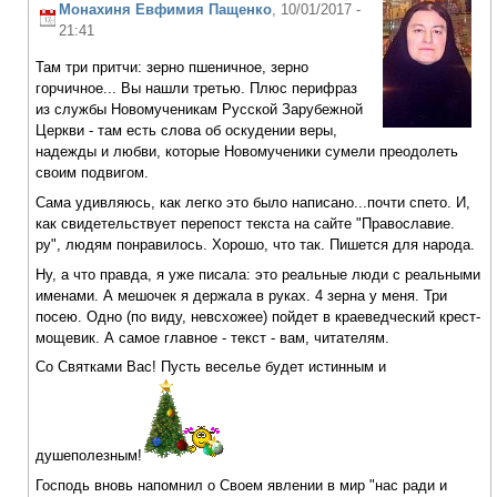
Монахиня Евфимия Пащенко
, 10/01/2017 -
21:41
Там три притчи: зерно пшеничное, зерно
горчичное... Вы нашли третью. Плюс перифраз
из службы Новомученикам Русской Зарубежной
Церкви - там есть слова об оскудении веры,
надежды и любви, которые Новомученики сумели преодолеть
своим подвигом.
Сама удивляюсь, как легко это было написано...почти спето. И,
как свидетельствует перепост текста на сайте "Православие.
ру", людям понравилось. Хорошо, что так. Пишется для народа.
Ну, а что правда, я уже писала: это реальные люди с реальными
именами. А мешочек я держала в руках. 4 зерна у меня. Три
посею. Одно (по виду, невсхожее) пойдет в краеведческий крест-
мощевик. А самое главное - текст - вам, читателям.
Со Святками Вас! Пусть веселье будет истинным и
душеполезным!
Господь вновь напомнил о Своем явлении в мир "нас ради и