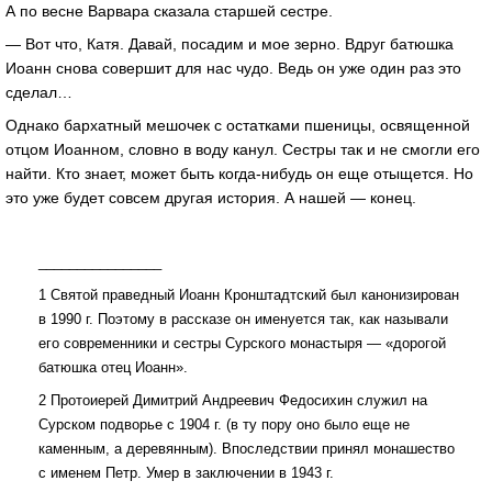
А по весне Варвара сказала старшей сестре.
— Вот что, Катя. Давай, посадим и мое зерно. Вдруг батюшка
Иоанн снова совершит для нас чудо. Ведь он уже один раз это
сделал…
Однако бархатный мешочек с остатками пшеницы, освященной
отцом Иоанном, словно в воду канул. Сестры так и не смогли его
найти. Кто знает, может быть когда-нибудь он еще отыщется. Но
это уже будет совсем другая история. А нашей — конец.
________________
1 Святой праведный Иоанн Кронштадтский был канонизирован
в 1990 г. Поэтому в рассказе он именуется так, как называли
его современники и сестры Сурского монастыря — «дорогой
батюшка отец Иоанн».
2 Протоиерей Димитрий Андреевич Федосихин служил на
Сурском подворье с 1904 г. (в ту пору оно было еще не
каменным, а деревянным). Впоследствии принял монашество
с именем Петр. Умер в заключении в 1943 г.