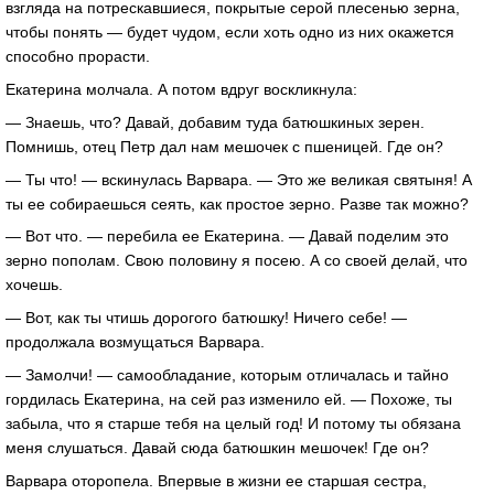
взгляда на потрескавшиеся, покрытые серой плесенью зерна,
чтобы понять — будет чудом, если хоть одно из них окажется
способно прорасти.
Екатерина молчала. А потом вдруг воскликнула:
— Знаешь, что? Давай, добавим туда батюшкиных зерен.
Помнишь, отец Петр дал нам мешочек с пшеницей. Где он?
— Ты что! — вскинулась Варвара. — Это же великая святыня! А
ты ее собираешься сеять, как простое зерно. Разве так можно?
— Вот что. — перебила ее Екатерина. — Давай поделим это
зерно пополам. Свою половину я посею. А со своей делай, что
хочешь.
— Вот, как ты чтишь дорогого батюшку! Ничего себе! —
продолжала возмущаться Варвара.
— Замолчи! — самообладание, которым отличалась и тайно
гордилась Екатерина, на сей раз изменило ей. — Похоже, ты
забыла, что я старше тебя на целый год! И потому ты обязана
меня слушаться. Давай сюда батюшкин мешочек! Где он?
Варвара оторопела. Впервые в жизни ее старшая сестра,