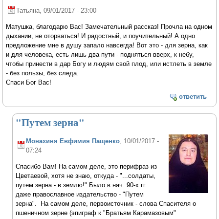
Татьяна
, 09/01/2017 - 23:00
Матушка, благодарю Вас! Замечательный рассказ! Прочла на одном
дыхании, не оторваться! И радостный, и поучительный! А одно
предложение мне в душу запало навсегда! Вот это - для зерна, как
и для человека, есть лишь два пути - подняться вверх, к небу,
чтобы принести в дар Богу и людям свой плод, или истлеть в земле
- без пользы, без следа.
Спаси Бог Вас!
ответить
"Путем зерна"
Монахиня Евфимия Пащенко
, 10/01/2017 -
07:24
Спасибо Вам! На самом деле, это перифраз из
Цветаевой, хотя не знаю, откуда - "...солдаты,
путем зерна - в землю!" Было в нач. 90-х гг.
даже православное издательство - "Путем
зерна". На самом деле, первоисточник - слова Спасителя о
пшеничном зерне (эпиграф к "Братьям Карамазовым"