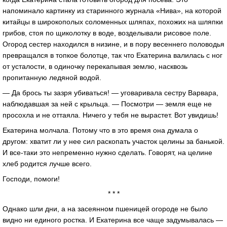
напоминало картинку из старинного журнала «Нива», на которой
китайцы в широкополых соломенных шляпах, похожих на шляпки
грибов, стоя по щиколотку в воде, возделывали рисовое поле.
Огород сестер находился в низине, и в пору весеннего половодья
превращался в топкое болотце, так что Екатерина валилась с ног
от усталости, в одиночку перекапывая землю, насквозь
пропитанную ледяной водой.
— Да брось ты зазря убиваться! — уговаривала сестру Варвара,
наблюдавшая за ней с крыльца. — Посмотри — земля еще не
просохла и не оттаяла. Ничего у тебя не вырастет. Вот увидишь!
Екатерина молчала. Потому что в это время она думала о
другом: хватит ли у нее сил раскопать участок целины за банькой.
И все-таки это непременно нужно сделать. Говорят, на целине
хлеб родится лучше всего.
Господи, помоги!
* * *
Однако шли дни, а на засеянном пшеницей огороде не было
видно ни единого ростка. И Екатерина все чаще задумывалась —