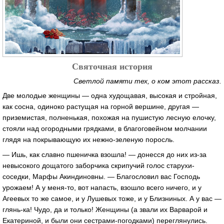
Святочная история
Светлой памяти тех, о ком этот рассказ.
Две молодые женщины — одна худощавая, высокая и стройная,
как сосна, одиноко растущая на горной вершине, другая —
приземистая, полненькая, похожая на пушистую лесную елочку,
стояли над огородными грядками, в благоговейном молчании
глядя на покрывающую их нежно-зеленую поросль.
— Ишь, как славно пшеничка взошла! — донесся до них из-за
невысокого дощатого заборчика скрипучий голос старухи-
соседки, Марфы Акиндиновны. — Благословил вас Господь
урожаем! А у меня-то, вот напасть, взошло всего ничего, и у
Агеевых то же самое, и у Лушевых тоже, и у Близниных. А у вас —
глянь-ка! Чудо, да и только! Женщины (а звали их Варварой и
Екатериной, и были они сестрами-погодками) переглянулись.