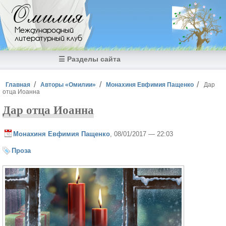
Перейти к основному содержанию
Омилия
Международный
литературный клуб
☰ Разделы сайта
Вы здесь
Главная
Авторы «Омилии»
Монахиня Евфимия Пащенко
Дар
отца Иоанна
Дар отца Иоанна
Монахиня Евфимия Пащенко
, 08/01/2017 — 22:03
Проза