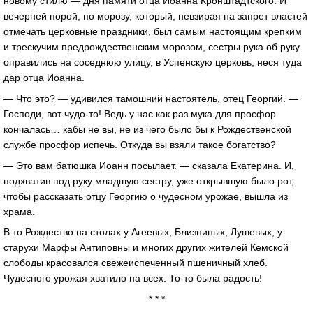
новому стилю — дня памяти отца Иоанна Кронштадтского. И
вечерней порой, по морозу, который, невзирая на запрет властей
отмечать церковные праздники, был самым настоящим крепким
и трескучим предрождественским морозом, сестры рука об руку
оправились на соседнюю улицу, в Успенскую церковь, неся туда
дар отца Иоанна.
— Что это? — удивился тамошний настоятель, отец Георгий. —
Господи, вот чудо-то! Ведь у нас как раз мука для просфор
кончалась… кабы не вы, не из чего было бы к Рождественской
службе просфор испечь. Откуда вы взяли такое богатство?
— Это вам батюшка Иоанн посылает. — сказала Екатерина. И,
подхватив под руку младшую сестру, уже открывшую было рот,
чтобы рассказать отцу Георгию о чудесном урожае, вышла из
храма.
В то Рождество на столах у Агеевых, Близниных, Лушевых, у
старухи Марфы Антиповны и многих других жителей Кемской
слободы красовался свежеиспеченный пшеничный хлеб.
Чудесного урожая хватило на всех. То-то была радость!
* * *