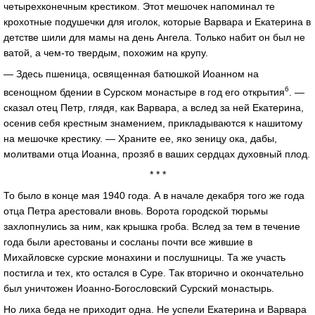
четырехконечным крестиком. Этот мешочек напоминал те
крохотные подушечки для иголок, которые Варвара и Екатерина в
детстве шили для мамы на день Ангела. Только набит он был не
ватой, а чем-то твердым, похожим на крупу.
— Здесь пшеница, освященная батюшкой Иоанном на
6
всенощном бдении в Сурском монастыре в год его открытия
. —
сказал отец Петр, глядя, как Варвара, а вслед за ней Екатерина,
осенив себя крестным знамением, прикладываются к нашитому
на мешочке крестику. — Храните ее, яко зеницу ока, дабы,
молитвами отца Иоанна, прозяб в ваших сердцах духовный плод.
* * *
То было в конце мая 1940 года. А в начале декабря того же года
отца Петра арестовали вновь. Ворота городской тюрьмы
захлопнулись за ним, как крышка гроба. Вслед за тем в течение
года были арестованы и сосланы почти все жившие в
Михайловске сурские монахини и послушницы. Та же участь
постигла и тех, кто остался в Суре. Так вторично и окончательно
был уничтожен Иоанно-Богословский Сурский монастырь.
Но лиха беда не приходит одна. Не успели Екатерина и Варвара