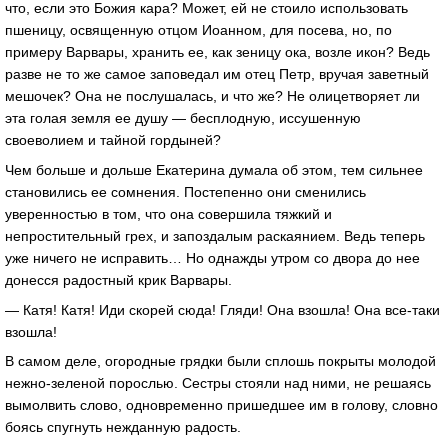
что, если это Божия кара? Может, ей не стоило использовать
пшеницу, освященную отцом Иоанном, для посева, но, по
примеру Варвары, хранить ее, как зеницу ока, возле икон? Ведь
разве не то же самое заповедал им отец Петр, вручая заветный
мешочек? Она не послушалась, и что же? Не олицетворяет ли
эта голая земля ее душу — бесплодную, иссушенную
своеволием и тайной гордыней?
Чем больше и дольше Екатерина думала об этом, тем сильнее
становились ее сомнения. Постепенно они сменились
уверенностью в том, что она совершила тяжкий и
непростительный грех, и запоздалым раскаянием. Ведь теперь
уже ничего не исправить… Но однажды утром со двора до нее
донесся радостный крик Варвары.
— Катя! Катя! Иди скорей сюда! Гляди! Она взошла! Она все-таки
взошла!
В самом деле, огородные грядки были сплошь покрыты молодой
нежно-зеленой порослью. Сестры стояли над ними, не решаясь
вымолвить слово, одновременно пришедшее им в голову, словно
боясь спугнуть нежданную радость.