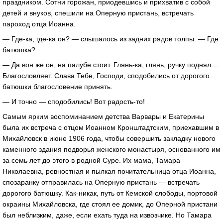
праздником. Сотни горожан, приодевшись и прихватив с собой
детей и внуков, спешили на Оперную пристань, встречать
пароход отца Иоанна.
— Где-ка, где-ка он? — слышалось из задних рядов толпы. — Где
батюшка?
— Да вон же он, на палубе стоит. Глянь-ка, глянь, ручку поднял….
Благословляет. Слава Тебе, Господи, сподобились от дорогого
батюшки благословение принять.
— И точно — сподобились! Вот радость-то!
Самым ярким воспоминанием детства Варвары и Екатерины
была их встреча с отцом Иоанном Кронштадтским, приехавшим в
Михайловск в июне 1906 года, чтобы совершить закладку нового
каменного здания подворья женского монастыря, основанного им
за семь лет до этого в родной Суре. Их мама, Тамара
Николаевна, ревностная и пылкая почитательница отца Иоанна,
спозаранку отправилась на Оперную пристань — встречать
дорогого батюшку. Как-никак, путь от Кемской слободы, портовой
окраины Михайловска, где стоял ее домик, до Оперной пристани
был неблизким, даже, если ехать туда на извозчике. Но Тамара