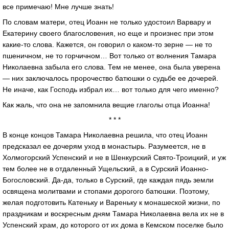
все примечаю! Мне лучше знать!
По словам матери, отец Иоанн не только удостоил Варвару и
Екатерину своего благословения, но еще и произнес при этом
какие-то слова. Кажется, он говорил о каком-то зерне — не то
пшеничном, не то горчичном… Вот только от волнения Тамара
Николаевна забыла его слова. Тем не менее, она была уверена
— них заключалось пророчество батюшки о судьбе ее дочерей.
Не иначе, как Господь избрал их… вот только для чего именно?
Как жаль, что она не запомнила вещие глаголы отца Иоанна!
* * *
В конце концов Тамара Николаевна решила, что отец Иоанн
предсказал ее дочерям уход в монастырь. Разумеется, не в
Холмогорский Успенский и не в Шенкурский Свято-Троицкий, и уж
тем более не в отдаленный Ущельский, а в Сурский Иоанно-
Богословский. Да-да, только в Сурский, где каждая пядь земли
освящена молитвами и стопами дорогого батюшки. Поэтому,
желая подготовить Катеньку и Вареньку к монашеской жизни, по
праздникам и воскресным дням Тамара Николаевна вела их не в
Успенский храм, до которого от их дома в Кемском поселке было