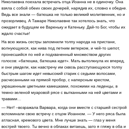
Николаевна поехала встречать отца Иоанна не в одиночку. Она
взяла с собой обеих своих дочерей, нарядив их, словно к обедне.
Ведь все знали — батюшка не только великий молитвенник, но и
прозорливец. А Тамаре Николаевне так хотелось знать, что
ожидает в будущем ее Вареньку и Катеньку. Дай-то Бог, чтобы их
ждало счастье!
На всю жизнь сестры запомнили толпу народа на пристани,
волнующуюся, как нива под летним ветерком, и чей-то шепот,
пронесшийся по ней и подхваченный множеством других
голосов: «батюшка, батюшка идет». Мать вытолкнула их вперед,
и они увидели, как навстречу им сквозь расступающуюся толпу
быстрым шагом идет невысокий старик с седыми волосами,
расчесанными на прямой пробор, с наперсным крестом,
украшенным цветными камешками, похожими на леденцы, в
темно-зеленой муаровой рясе с вытканными на ней цветами и
травами…
— Нет! –возражала Варвара, когда они вместе с старшей сестрой
вспоминали свою встречу с отцом Иоанном. — У него ряса была
атласная, кремового цвета. Мне лучше знать — глаз у меня
вострей твоего. Ты вечно в облаках витаешь, зато я гляжу в оба и