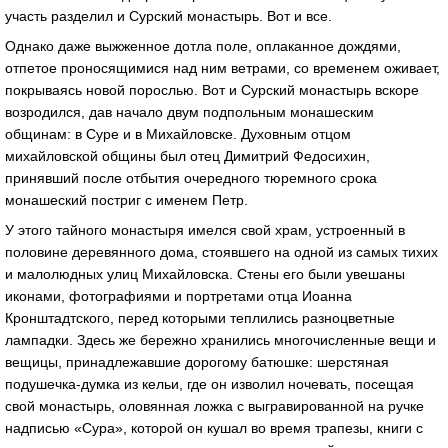
участь разделил и Сурский монастырь. Вот и все.
Однако даже выжженное дотла поле, оплаканное дождями,
отпетое проносящимися над ним ветрами, со временем оживает,
покрываясь новой порослью. Вот и Сурский монастырь вскоре
возродился, дав начало двум подпольным монашеским
общинам: в Суре и в Михайловске. Духовным отцом
михайловской общины был отец Димитрий Федосихин,
принявший после отбытия очередного тюремного срока
монашеский постриг с именем Петр.
У этого тайного монастыря имелся свой храм, устроенный в
половине деревянного дома, стоявшего на одной из самых тихих
и малолюдных улиц Михайловска. Стены его были увешаны
иконами, фотографиями и портретами отца Иоанна
Кронштадтского, перед которыми теплились разноцветные
лампадки. Здесь же бережно хранились многочисленные вещи и
вещицы, принадлежавшие дорогому батюшке: шерстяная
подушечка-думка из кельи, где он изволил ночевать, посещая
свой монастырь, оловянная ложка с выгравированной на ручке
надписью «Сура», которой он кушал во время трапезы, книги с