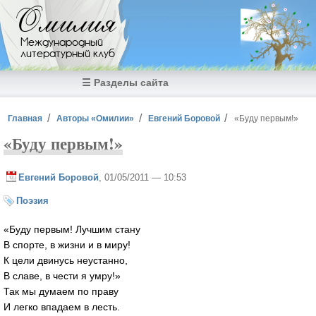
Перейти к основному содержанию
Омилия
Международный
литературный клуб
☰ Разделы сайта
Вы здесь
Главная
Авторы «Омилии»
Евгений Боровой
«Буду первым!»
«Буду первым!»
Евгений Боровой
, 01/05/2011 — 10:53
Поэзия
«Буду первым! Лучшим стану
В спорте, в жизни и в миру!
К цели двинусь неустанно,
В славе, в чести я умру!»
Так мы думаем по праву
И легко впадаем в лесть.