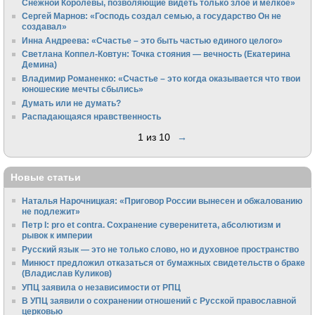
Снежной Королевы, позволяющие видеть только злое и мелкое»
Сергей Марнов: «Господь создал семью, а государство Он не
создавал»
Инна Андреева: «Счастье – это быть частью единого целого»
Светлана Коппел-Ковтун: Точка стояния — вечность (Екатерина
Демина)
Владимир Романенко: «Счастье – это когда оказывается что твои
юношеские мечты сбылись»
Думать или не думать?
Распадающаяся нравственность
1 из 10
→
Новые статьи
Наталья Нарочницкая: «Приговор России вынесен и обжалованию
не подлежит»
Петр I: pro et contra. Сохранение суверенитета, абсолютизм и
рывок к империи
Русский язык — это не только слово, но и духовное пространство
Минюст предложил отказаться от бумажных свидетельств о браке
(Владислав Куликов)
УПЦ заявила о независимости от РПЦ
В УПЦ заявили о сохранении отношений с Русской православной
церковью