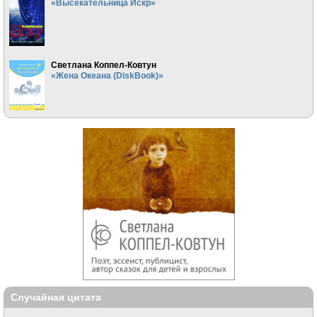
«Высекательница Искр»
Светлана Коппел-Ковтун
«Жена Океана (DiskBook)»
Случайная цитата