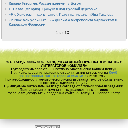
Каринэ Геворгян. Россия граничит с Богом
О. Савва (Мажуко). Трибунал над Русской церковью
«Я с Христом — как в танке». Парсуна писателя Яна Таксюра
«И глас мой услышат…» – фильм о митрополите Черкасском и
Каневском Феодосии
1 из 10
→
© А. Ковтун 2008–2026 МЕЖДУНАРОДНЫЙ КЛУБ ПРАВОСЛАВНЫХ
ЛИТЕРАТОРОВ «ОМИЛИЯ»
Руководитель проекта — Светлана Анатольевна Коппел-Ковтун.
При использования материалов сайта, активная ссылка на
Клуб
православных литераторов «ОМИЛИЯ»
обязательна.
При необходимости коммерческого использования текстов обязательно
свяжитесь с администрацией.
Публикуемые материалы не всегда совпадают с точкой зрения редакции.
Приглашаем к сотрудничеству православных авторов.
Разработка, создание и поддержка сайта: А. Ковтун, С. Коппел-Ковтун