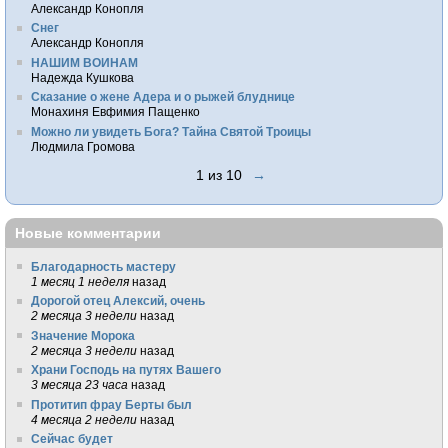
Александр Конопля
Снег
Александр Конопля
НАШИМ ВОИНАМ
Надежда Кушкова
Сказание о жене Адера и о рыжей блуднице
Монахиня Евфимия Пащенко
Можно ли увидеть Бога? Тайна Святой Троицы
Людмила Громова
1 из 10
→
Новые комментарии
Благодарность мастеру
1 месяц 1 неделя
назад
Дорогой отец Алексий, очень
2 месяца 3 недели
назад
Значение Морока
2 месяца 3 недели
назад
Храни Господь на путях Вашего
3 месяца 23 часа
назад
Протитип фрау Берты был
4 месяца 2 недели
назад
Сейчас будет