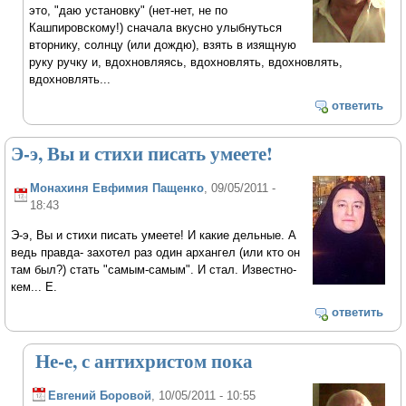
это, "даю установку" (нет-нет, не по
Кашпировскому!) сначала вкусно улыбнуться
вторнику, солнцу (или дождю), взять в изящную
руку ручку и, вдохновляясь, вдохновлять, вдохновлять,
вдохновлять...
ответить
Э-э, Вы и стихи писать умеете!
Монахиня Евфимия Пащенко
, 09/05/2011 -
18:43
Э-э, Вы и стихи писать умеете! И какие дельные. А
ведь правда- захотел раз один архангел (или кто он
там был?) стать "самым-самым". И стал. Известно-
кем... Е.
ответить
Не-е, с антихристом пока
Евгений Боровой
, 10/05/2011 - 10:55