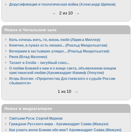
Дерусификация и теологическая война (Александр Щипков)
←
2 из 10
→
Новое в Читальном зале
Коль хочешь жить, то, жизнь любя (Лариса Миллер)
Конечно, в лужах есть окошко... (Роальд Мандельштам)
Вечерами в застывших улицах... (Роальд Мандельштам)
Ржев (Влад Маленко)
Талант и Злоба – пагубный союз...
О любви Божией к нам и о конце света, объявленном концом
христианской любви (Архимандрит Иакинф (Унчуляк)
Игорь Волгин: «Пророчества Достоевского о судьбе России
сбываются»
1 из 10
→
Новое в медиагалерее
Святыни Руси. Сергей Марнов
Граждане Русского мира - Архимандрит Савва (Мажуко)
Как узнать волю Божию обо мне? Архимандрит Савва (Мажуко)