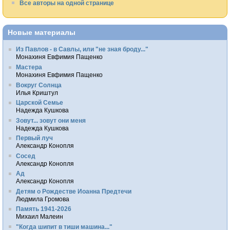
Все авторы на одной странице
Новые материалы
Из Павлов - в Савлы, или "не зная броду..."
Монахиня Евфимия Пащенко
Мастера
Монахиня Евфимия Пащенко
Вокруг Солнца
Илья Криштул
Царской Семье
Надежда Кушкова
Зовут... зовут они меня
Надежда Кушкова
Первый луч
Александр Конопля
Сосед
Александр Конопля
Ад
Александр Конопля
Детям о Рождестве Иоанна Предтечи
Людмила Громова
Память 1941-2026
Михаил Малеин
"Когда шипит в тиши машина..."