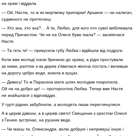
на храм і віддала.
— Ой, Настю, то ж як мертвому припарки! Аршини — не налигач,
судженого не притягнеш.
— Хто зна, хто зна?… А ти, Любко, для кого ото сувої вибілювала
перед Пречистою. Чи не на Олеся бува ткала? — засміялася
Настя.
— Та геть ти! — прикусила губу Любка і відійшла від подруги.
Коли вже молоді їхали бричкою до храму, а рідні простували
за ними, раптом з-за дерев з’явилася жіноча постать і виливши
на дорогу цебро води, зникла в кущах.
— Дивись! То ж Парасина мати шлях молодим покропила.
Ой не на добро це! — проторохтіла Любка. Тепер вже Настя
не знайшлася з відповіддю.
У гурті рідних забубоніли, а молодята лише переглянулися.
А в церкві дзвони, а в церкві свято! Священик з хрестом Олеся
з Ґенею зустрічає, на рушник веде.
— Чи маєш ти, Олександре, волю добрую і непримуш`оную і
3