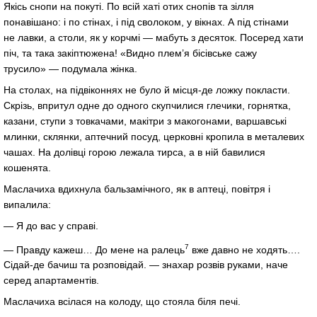
Якісь снопи на покуті. По всій хаті отих снопів та зілля
понавішано: і по стінах, і під сволоком, у вікнах. А під стінами
не лавки, а столи, як у корчмі — мабуть з десяток. Посеред хати
піч, та така закіптюжена! «Видно плем’я бісівське сажу
трусило» — подумала жінка.
На столах, на підвіконнях не було й місця-де ложку покласти.
Скрізь, впритул одне до одного скупчилися глечики, горнятка,
казани, ступи з товкачами, макітри з макогонами, варшавські
млинки, склянки, аптечний посуд, церковні кропила в металевих
чашах. На долівці горою лежала тирса, а в ній бавилися
кошенята.
Маслачиха вдихнула бальзамічного, як в аптеці, повітря і
випалила:
— Я до вас у справі.
7
— Правду кажеш… До мене на ралець
вже давно не ходять….
Сідай-де бачиш та розповідай. — знахар розвів руками, наче
серед апартаментів.
Маслачиха всілася на колоду, що стояла біля печі.