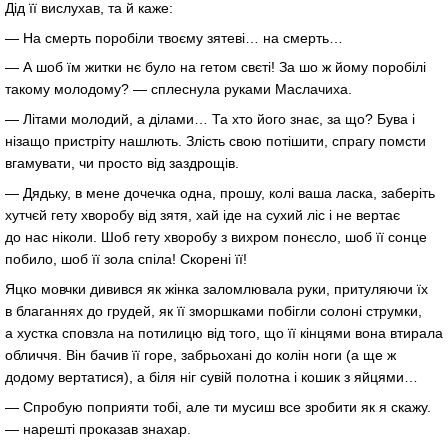
Дід її вислухав, та й каже:
— На смерть поробіли твоєму зятеві… на смерть…
— А шоб їм житки нє було на гетом свєті! За шо ж йому поробілі
такому молодому? — сплеснула руками Маслачиха.
— Літами молодий, а ділами… Та хто його знає, за що? Бува і
нізащо пристріту нашлють. Злість свою потішити, спрагу помсти
вгамувати, чи просто від заздрощів.
— Дядьку, в мене дочечка одна, прошу, колі ваша ласка, заберіть
хутчєй гету хворобу від зятя, хай іде на сухий ліс і не вертає
до нас ніколи. Шоб гету хворобу з вихром понєсло, шоб її сонце
побило, шоб її зола спіла! Скорені її!
Яцко мовчки дивився як жінка заломлювала руки, притуляючи їх
в благаннях до грудей, як її зморшками побігли солоні струмки,
а хустка сповзла на потилицю від того, що її кінцями вона втирала
обличчя. Він бачив її горе, забрьохані до колін ноги (а ще ж
додому вертатися), а біля ніг сувій полотна і кошик з яйцями…
— Спробую поприяти тобі, але ти мусиш все зробити як я скажу.
— нарешті проказав знахар.