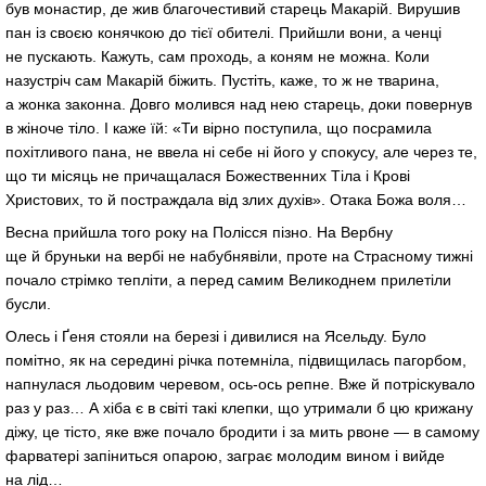
був монастир, де жив благочестивий старець Макарій. Вирушив
пан із своєю конячкою до тієї обителі. Прийшли вони, а ченці
не пускають. Кажуть, сам проходь, а коням не можна. Коли
назустріч сам Макарій біжить. Пустіть, каже, то ж не тварина,
а жонка законна. Довго молився над нею старець, доки повернув
в жіноче тіло. І каже їй: «Ти вірно поступила, що посрамила
похітливого пана, не ввела ні себе ні його у спокусу, але через те,
що ти місяць не причащалася Божественних Тіла і Крові
Христових, то й постраждала від злих духів». Отака Божа воля…
Весна прийшла того року на Полісся пізно. На Вербну
ще й бруньки на вербі не набубнявіли, проте на Страсному тижні
почало стрімко тепліти, а перед самим Великоднем прилетіли
бусли.
Олесь і Ґеня стояли на березі і дивилися на Ясельду. Було
помітно, як на середині річка потемніла, підвищилась пагорбом,
напнулася льодовим черевом, ось-ось репне. Вже й потріскувало
раз у раз… А хіба є в світі такі клепки, що утримали б цю крижану
діжу, це тісто, яке вже почало бродити і за мить рвоне — в самому
фарватері запіниться опарою, заграє молодим вином і вийде
на лід…