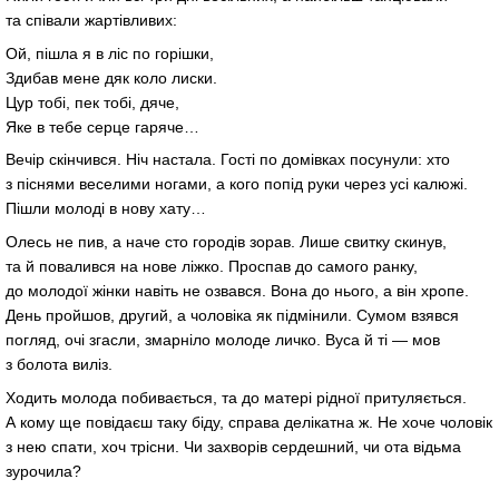
та співали жартівливих:
Ой, пішла я в ліс по горішки,
Здибав мене дяк коло лиски.
Цур тобі, пек тобі, дяче,
Яке в тебе серце гаряче…
Вечір скінчився. Ніч настала. Гості по домівках посунули: хто
з піснями веселими ногами, а кого попід руки через усі калюжі.
Пішли молоді в нову хату…
Олесь не пив, а наче сто городів зорав. Лише свитку скинув,
та й повалився на нове ліжко. Проспав до самого ранку,
до молодої жінки навіть не озвався. Вона до нього, а він хропе.
День пройшов, другий, а чоловіка як підмінили. Сумом взявся
погляд, очі згасли, змарніло молоде личко. Вуса й ті — мов
з болота виліз.
Ходить молода побивається, та до матері рідної притуляється.
А кому ще повідаєш таку біду, справа делікатна ж. Не хоче чоловік
з нею спати, хоч трісни. Чи захворів сердешний, чи ота відьма
зурочила?