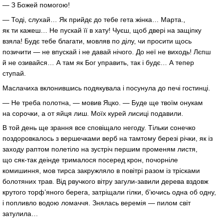
— З Божей помогою!
— Тоді, слухай… Як прийдє до тебе гета жінка… Марта.,
як ти кажеш… Не пускай її в хату! Чуєш, щоб двері на защіпку
взяла! Будє тебе благати, мовляв по ділу, чи просити щось
позичити — не впускай і не давай нічого. До неї не виходь! Лєпш
й не озивайся… А там як Бог управить, так і будє… А тепер
ступай.
Маслачиха вклонившись подякувала і посунула до печі гостинці.
— Не треба полотна, — мовив Яцко. — Буде ще твоїм онукам
на сорочки, а от яйця лиш. Моїх курей лисиці подавили.
В той день ще зрання все сповіщало негоду. Тільки сонечко
поздоровкалось з вершечками верб на тамтому березі річки, як із
заходу раптом полетіло на зустріч першим променям листя,
що сяк-так деінде трималося посеред крон, почорніле
комишиння, мов тирса закружляло в повітрі разом із трісками
болотяних трав. Від рвучкого вітру загули-завили дерева вздовж
крутого торф’яного берега, затріщали гілки, б’ючись одна об одну,
і попливло водою ломаччя. Знялась веремія — пилом світ
затулила…