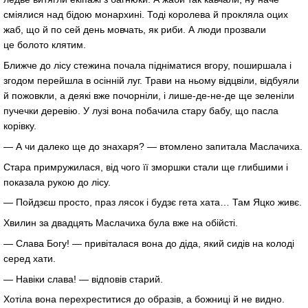
сміялися над бідою монархині. Тоді королева й прокляла оцих
жаб, що й по сей день мовчать, як риби. А люди прозвали
це болото клятим.
Ближче до лісу стежина почала підніматися вгору, поширшала і
згодом перейшла в осінній луг. Трави на ньому відцвіли, відбуяли
й пожовкли, а деякі вже почорніли, і лише-де-не-де ще зеленіли
пучечки деревію. У лузі вона побачила стару бабу, що пасла
корівку.
— А чи далеко ще до знахаря? — втомлено запитала Маслачиха.
Стара примружилася, від чого її зморшки стали ще глибшими і
показала рукою до лісу.
— Пойдзєш просто, праз лясок і будзє гета хата… Там Яцко живє.
Хвилин за двадцять Маслачиха була вже на обійсті.
— Слава Богу! — привіталася вона до діда, який сидів на колоді
серед хати.
— Навіки слава! — відповів старий.
Хотіла вона перехреститися до образів, а божниці й не видно.