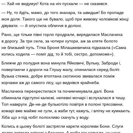
— Хай не видумує! Кота на ніч пускали — не сказився.
— Ну, то йдіть, мамо, до того знахара, та швидше! Бо пропаде
моя доля. Такого ще не бувало, щоб при живому чоловікові жінці
дівувати. — й опустила обличчя в долоні.
Рано, ще тільки півні горло продрали, вирядилася Маслачиха
в дорогу. За три села, за чотири хутори, аж за кляте болото
не близький путь. Тітка Броня Мілашкевичиха підказала («Сама
колись ходила — поміг дід, то й тобі, сестро, допоможе»).
Ближче до полудня вона минула Яйковичі, Вульку, Заброди і,
повертаючи з дороги на Глушу малу, опинилася серед боліт.
Вузька стежка, добре втоптана скотиною звивалася поміж
корчами аж до самого лісу, що виднівся крайнеба.
Маслачиха перехрестилася та почимчикувала далі. Вона
обминала підступні калюжі, непевні мочарі і вслухалася в тишу.
Топ навкруги. Де-не-де булькотіло повітря в полоні трясовини,
комарі вже майже не гули, а жаби тут, кажуть, і влітку не кумкають.
Хіба що з-під чобіт полохливо скачуть у воду.
Колись в цьому болоті застрягли карети королеви Бони. Слуги
ледве витягли екіпажі з багнюки. А жаби так кавчали, ну наче