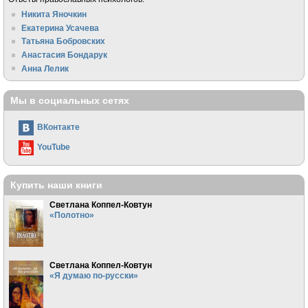
Никита Яночкин
Екатерина Усачева
Татьяна Бобровских
Анастасия Бондарук
Анна Лелик
Мы в социальных сетях
ВКонтакте
YouTube
Купить наши книги
Светлана Коппел-Ковтун
«Полотно»
Светлана Коппел-Ковтун
«Я думаю по-русски»