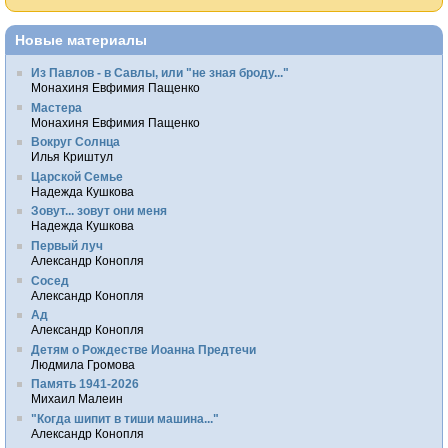
Новые материалы
Из Павлов - в Савлы, или "не зная броду..."
Монахиня Евфимия Пащенко
Мастера
Монахиня Евфимия Пащенко
Вокруг Солнца
Илья Криштул
Царской Семье
Надежда Кушкова
Зовут... зовут они меня
Надежда Кушкова
Первый луч
Александр Конопля
Сосед
Александр Конопля
Ад
Александр Конопля
Детям о Рождестве Иоанна Предтечи
Людмила Громова
Память 1941-2026
Михаил Малеин
"Когда шипит в тиши машина..."
Александр Конопля