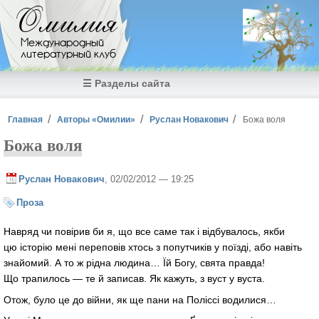
Перейти к основному содержанию
Омилия
Международный
литературный клуб
☰ Разделы сайта
Вы здесь
Главная
Авторы «Омилии»
Руслан Новакович
Божа воля
Божа воля
Руслан Новакович
, 02/02/2012 — 19:25
Проза
Навряд чи повірив би я, що все саме так і відбувалось, якби
цю історію мені переповів хтось з попутчиків у поїзді, або навіть
знайомий. А то ж рідна людина… Їй Богу, свята правда!
Що трапилось — те й записав. Як кажуть, з вуст у вуста.
Отож, було це до війни, як ще пани на Поліссі водилися…