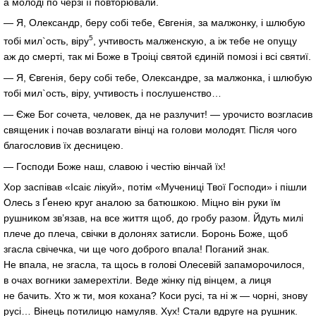
а молоді по черзі її повторювали.
— Я, Олександр, беру собі тебе, Євгенія, за малжонку, і шлюбую
5
тобі мил`ость, віру
, учтивость малженскую, а іж тебе не опущу
аж до смерті, так мі Боже в Троіці святой єдиній помозі і всі святиї.
— Я, Євгенія, беру собі тебе, Олександре, за малжонка, і шлюбую
тобі мил`ость, віру, учтивость і послушенство…
— Єже Бог сочета, человек, да не разлучит! — урочисто возгласив
священик і почав возлагати вінці на голови молодят. Після чого
благословив їх десницею.
— Господи Боже наш, славою і честію вінчай їх!
Хор заспівав «Ісаіє лікуй», потім «Мучениці Твої Господи» і пішли
Олесь з Ґенею круг аналою за батюшкою. Міцно він руки їм
рушником зв’язав, на все життя щоб, до гробу разом. Йдуть милі
плече до плеча, свічки в долонях затисли. Боронь Боже, щоб
згасла свічечка, чи ще чого доброго впала! Поганий знак.
Не впала, не згасла, та щось в голові Олесевій запаморочилося,
в очах вогники замерехтіли. Веде жінку під вінцем, а лиця
не бачить. Хто ж ти, моя кохана? Коси русі, та ні ж — чорні, знову
русі… Вінець потилицю намуляв. Хух! Стали вдруге на рушник.