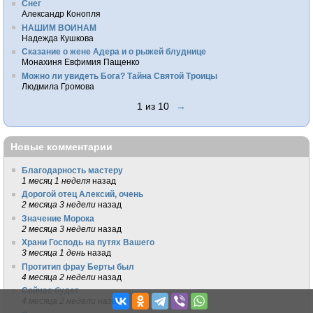
Снег
Александр Конопля
НАШИМ ВОИНАМ
Надежда Кушкова
Сказание о жене Адера и о рыжей блуднице
Монахиня Евфимия Пащенко
Можно ли увидеть Бога? Тайна Святой Троицы
Людмила Громова
1 из 10
→
Новые комментарии
Благодарность мастеру
1 месяц 1 неделя
назад
Дорогой отец Алексий, очень
2 месяца 3 недели
назад
Значение Морока
2 месяца 3 недели
назад
Храни Господь на путях Вашего
3 месяца 1 день
назад
Протитип фрау Берты был
4 месяца 2 недели
назад
Сейчас будет
4 месяца 2 недели
назад