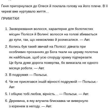
Ґеня пригорнулася до Олеся й поклала голову на його плече. В її
череві вже нуртувало життя…
ПРИМІТКИ:
Захворювання волосся, характерне для болотистих
місцин Полісся й Волині: волосся на голові збивається
до купи, так, що неможливо й розчесатися. — Авт.
Колись був такий звичай на Поліссі: дівчата при
особливих проханнях до Бога ткали на церкву полотна
як найбільше, щоб усю споруду храму підперезати.
Це була дуже дорога пожертва, бо вимагала не одного
місяця роботи. — Авт.
В подружжя — Польськ.
Чи не присягався іншій вірності подружній — Польськ.-
Авт
І обіцяю тобі любов, вірність… — Польськ. — Авт.
Деревина, в яку влучила блискавка чи вивернуло
з коренем в негоду. — Авт.