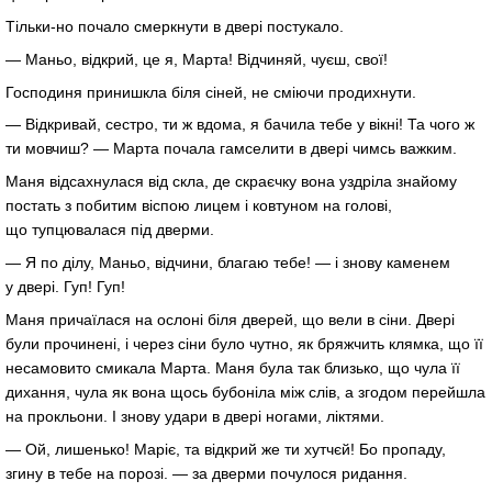
Тільки-но почало смеркнути в двері постукало.
— Маньо, відкрий, це я, Марта! Відчиняй, чуєш, свої!
Господиня принишкла біля сіней, не сміючи продихнути.
— Відкривай, сестро, ти ж вдома, я бачила тебе у вікні! Та чого ж
ти мовчиш? — Марта почала гамселити в двері чимсь важким.
Маня відсахнулася від скла, де скраєчку вона уздріла знайому
постать з побитим віспою лицем і ковтуном на голові,
що тупцювалася під дверми.
— Я по ділу, Маньо, відчини, благаю тебе! — і знову каменем
у двері. Гуп! Гуп!
Маня причаїлася на ослоні біля дверей, що вели в сіни. Двері
були прочинені, і через сіни було чутно, як бряжчить клямка, що її
несамовито смикала Марта. Маня була так близько, що чула її
дихання, чула як вона щось бубоніла між слів, а згодом перейшла
на прокльони. І знову удари в двері ногами, ліктями.
— Ой, лишенько! Маріє, та відкрий же ти хутчєй! Бо пропаду,
згину в тебе на порозі. — за дверми почулося ридання.