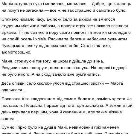
Марія затуляла вуха і молилася, молилася… Добре, що каганець
на покуті не загасила — все ж не так страшно й самотньо було.
Спливло чимало часу, аж поки село за вікном не вмилося
студеним місячним сяйвом, а поверх стріх все навколо всіялося
зірками. Нічне світило в пору свого повноліття мовчки споглядало
на спокій осель і хлівів. Рясним та багатим небесним рушником
Чумацького шляху підперезалося небо. Стало так тихо,
аж моторошно.
Маня, стримуючі тривогу, нишком підійшла до вікна.
Роздивившись навкруги, полегшено зітхнула. На порозі і в дворі
не було нікого. А на сході зачало вже рум’янитись.
Десь опівдні село сколихнулося від страшної звістки — Марта
вдавилася…
Поховали її за кладовищем під самим болотом, замість хреста кіл
поставили. Нещасна Парася від того горя заслабла. А земля в той
день вкрилася першим, хоча й скупеньким, але таким ніжним
снігом…
Сумно і гірко було на душі в Мані, невимовний гріх каменем
лежав на серці. Довго вона носила його в собі, весь Пилипів піст