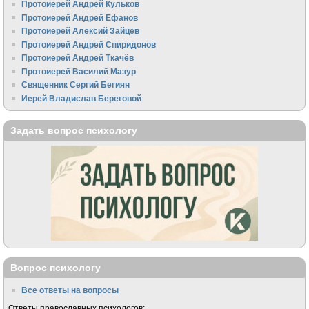
Протоиерей Андрей Кульков
Протоиерей Андрей Ефанов
Протоиерей Алексий Зайцев
Протоиерей Андрей Спиридонов
Протоиерей Андрей Ткачёв
Протоиерей Василий Мазур
Священник Сергий Бегиян
Иерей Владислав Береговой
Задать вопрос психологу
Вопрос психологу
Все ответы на вопросы
Ответы православных психологов: