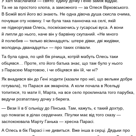
У хаті Маслачихи — свято: єдину дочку Ґеню заміж віддає.
Та не за простого хлопа, а заможного — за Олеся Вірковського.
В Божій волі його всі знають. Не одна дівоча душа скисла очима,
почувши оту новину. І чи була така панночка на селі, якій
не підморгував Олесь, посміхаючись у гусарські вуса. А вони
й липли до нього, наче він у барвінку скупаний. «Не много
й полюбив — тилько вісімнадцять: штере дівки, дві жидівки,
молодиць дванадцять» — про таких співали.
Та була одна, по цей бік річища, котрій мабуть Олесь таки
обіцявся… Проте, хто його батька знає, що там було у нього
з Парасею Мартовою, і чи обіцявся він їй, чи ні?
Як внадився він до Ґені ходити (казали про неї, що вельми добре
готувала), то Парася аж змарніла. А коли почала в Ясельді
топитися, то мати її, Марта, на все село проклинала того парубка,
ведучи розпатлану дочку з берега.
— Вези її в б`ольніцу до Пінська. Там, кажуть, є такий дохтур,
що помагає в ділах сердечних. Пігулки має від того сказу —
заспокоювала Марту Ганька — хресна Парасі.
А Олесь в бік Парасі і не дивиться. Вже інша в серці. Дядьки про