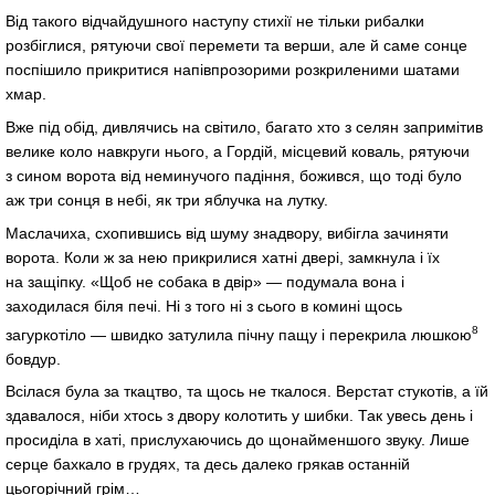
Від такого відчайдушного наступу стихії не тільки рибалки
розбіглися, рятуючи свої перемети та верши, але й саме сонце
поспішило прикритися напівпрозорими розкриленими шатами
хмар.
Вже під обід, дивлячись на світило, багато хто з селян запримітив
велике коло навкруги нього, а Гордій, місцевий коваль, рятуючи
з сином ворота від неминучого падіння, божився, що тоді було
аж три сонця в небі, як три яблучка на лутку.
Маслачиха, схопившись від шуму знадвору, вибігла зачиняти
ворота. Коли ж за нею прикрилися хатні двері, замкнула і їх
на защіпку. «Щоб не собака в двір» — подумала вона і
заходилася біля печі. Ні з того ні з сього в комині щось
8
загуркотіло — швидко затулила пічну пащу і перекрила люшкою
бовдур.
Всілася була за ткацтво, та щось не ткалося. Верстат стукотів, а їй
здавалося, ніби хтось з двору колотить у шибки. Так увесь день і
просиділа в хаті, прислухаючись до щонайменшого звуку. Лише
серце бахкало в грудях, та десь далеко грякав останній
цьогорічний грім…