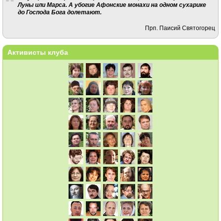
Луны или Марса. А убогие Афонские монахи на одном сухарике
до Господа Бога долетают.
Прп. Паисий Святогорец
Активисты клуба