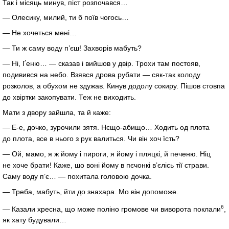
Так і місяць минув, піст розпочався…
— Олесику, милий, ти б поїв чогось…
— Не хочеться мені…
— Ти ж саму воду п’єш! Захворів мабуть?
— Ні, Ґеню… — сказав і вийшов у двір. Трохи там постояв,
подивився на небо. Взявся дрова рубати — сяк-так колоду
розколов, а обухом не здужав. Кинув додолу сокиру. Пішов стовпа
до хвіртки закопувати. Теж не виходить.
Мати з двору зайшла, та й каже:
— Е-е, дочко, зурочили зятя. Нєщо-абищо… Ходить од плота
до плота, все в нього з рук валиться. Чи він хоч їсть?
— Ой, мамо, я ж йому і пироги, я йому і пляцкі, й печеню. Ніц
не хоче брати! Каже, шо воні йому в пєчонкі в’єлісь тії страви.
Саму воду п’є… — похитала головою дочка.
— Треба, мабуть, йти до знахара. Мо він допоможе.
6
— Казали хресна, що може поліно громове чи виворота поклали
,
як хату будували…