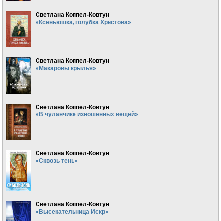
Светлана Коппел-Ковтун
«Ксеньюшка, голубка Христова»
Светлана Коппел-Ковтун
«Макаровы крылья»
Светлана Коппел-Ковтун
«В чуланчике изношенных вещей»
Светлана Коппел-Ковтун
«Сквозь тень»
Светлана Коппел-Ковтун
«Высекательница Искр»