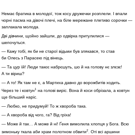
Немає братика в молодої, тож косу дружечки розплели. І впали
чорні пасма на дівочі плечі, на біле мережане плетиво сорочки —
заплакала молода.
Дві дівчини, щойно зайшли, до одвірка притулилися —
шепочуться.
— Кажу тобі, як би не старої відьми був злякався, то став
би Олесь з Парасею під вінець.
— Та цур їй! Люди такєє набрєшуть, шо й на голову нє злєзє!
А ти віриш?
— А то! Як там не є, а Мартиха давно до ворожбитів ходить.
1
Через те і ковтун
на голові виріс. Вона й коси обрізала, а ковтун
ще більший наріс.
— Любко, не придумуй! То ж хвороба така.
— А хвороба від чого, га? Від гріха!
— Може й так… А може й ні! Ґеня вимолила хлопця у Бога. Всю
2
зимоньку ткала аби храм полотном обвити
. Оті всі аршини