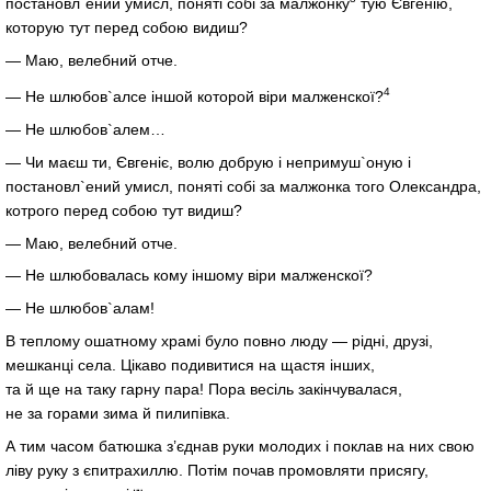
постановл`ений умисл, поняті собі за малжонку
тую Євгенію,
которую тут перед собою видиш?
— Маю, велебний отче.
4
— Не шлюбов`алсе іншой которой віри малженскої?
— Не шлюбов`алем…
— Чи маєш ти, Євгеніє, волю добрую і непримуш`оную і
постановл`ений умисл, поняті собі за малжонка того Олександра,
котрого перед собою тут видиш?
— Маю, велебний отче.
— Не шлюбовалась кому іншому віри малженскої?
— Не шлюбов`алам!
В теплому ошатному храмі було повно люду — рідні, друзі,
мешканці села. Цікаво подивитися на щастя інших,
та й ще на таку гарну пара! Пора весіль закінчувалася,
не за горами зима й пилипівка.
А тим часом батюшка з’єднав руки молодих і поклав на них свою
ліву руку з єпитрахиллю. Потім почав промовляти присягу,