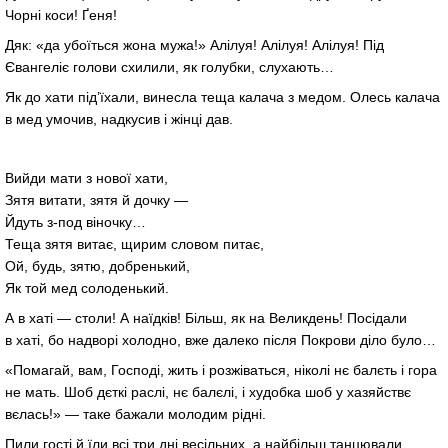
Чорні коси! Ґеня!
Дяк: «да убоїться жона мужа!» Алілуя! Алілуя! Алілуя! Під
Євангеліє голови схилили, як голубки, слухають…
Як до хати під’їхали, винесла теща калача з медом. Олесь калача
в мед умочив, надкусив і жінці дав.
Вийди мати з нової хати,
Зятя витати, зятя й дочку —
Йдуть з-под віночку…
Теща зятя витає, щирим словом питає,
Ой, будь, зятю, добренький,
Як той мед солоденький.
А в хаті — столи! А наїдків! Більш, як на Великдень! Посідали
в хаті, бо надворі холодно, вже далеко після Покрови діло було…
«Помагай, вам, Господі, жить і розжіваться, ніколі нє балєть і гора
не мать. Шоб дєткі раслі, нє балєлі, і худобка шоб у хазяйствє
вєлась!» — таке бажали молодим рідні.
Пили гості й їли всі три дні весільних, а найбільш танцювали