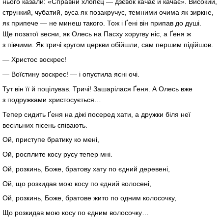
нього казали: «Справни хлопєц — дзєвок качає й качає». Високий,
стрункий, чубатий, вуса як позакручує, темними очима як зиркне,
як припече — не минеш такого. Тож і Ґені він припав до душі.
Ще позатої весни, як Олесь на Пасху хоругву ніс, а Ґеня ж
з півчими. Як тричі кругом церкви обійшли, сам першим підійшов.
— Христос воскрес!
— Воїстину воскрес! — і опустила ясні очі.
Тут він її й поцілував. Тричі! Зашарілася Ґеня. А Олесь вже
з подружками христосується…
Тепер сидить Ґеня на діжі посеред хати, а дружки біля неї
весільних пісень співають.
Ой, приступе братику ко мені,
Ой, росплите косу русу тепер мні.
Ой, розкинь, Боже, братову хату по єдний деревені,
Ой, що розкидав мою косу по єдний волосені,
Ой, розкинь, Боже, братове жито по одним колосочку,
Що розкидав мою косу по єдним волосочку…