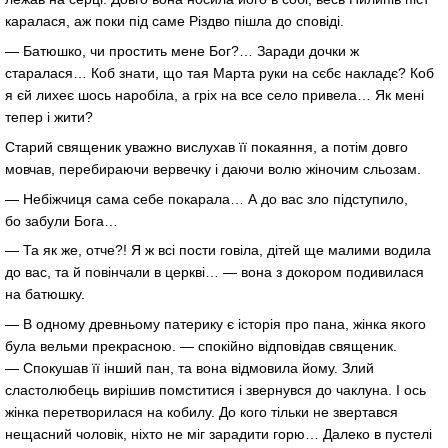
каралася, аж поки під саме Різдво пішла до сповіді.
— Батюшко, чи простить мене Бог?… Заради дочки ж
старалася… Коб знати, що тая Марта руки на сєбє накладє? Коб
я єй лихеє шось наробіла, а гріх на все село привела… Як мені
тепер і жити?
Старий священик уважно вислухав її покаяння, а потім довго
мовчав, перебираючи вервечку і даючи волю жіночим сльозам.
— Небіжчиця сама себе покарала… А до вас зло підступило,
бо забули Бога…
— Та як же, отче?! Я ж всі пости говіла, дітей ще малими водила
до вас, та й повінчали в церкві… — вона з докором подивилася
на батюшку.
— В одному древньому патерику є історія про пана, жінка якого
була вельми прекрасною. — спокійно відповідав священик.
— Спокушав її інший пан, та вона відмовила йому. Злий
сластолюбець вирішив помститися і звернувся до чаклуна. І ось
жінка перетворилася на кобилу. До кого тільки не звертався
нещасний чоловік, ніхто не міг зарадити горю… Далеко в пустелі