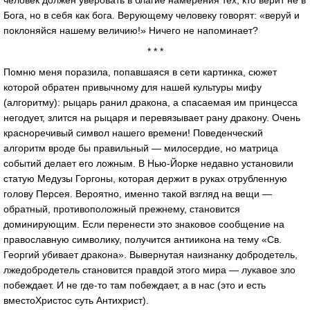
человек должен уверовать в благие намерения тех, кто верит не в
Бога, но в себя как бога. Верующему человеку говорят: «веруй и
поклоняйся нашему величию!» Ничего не напоминает?
* * *
Помню меня поразила, попавшаяся в сети картинка, сюжет
которой обратен привычному для нашей культуры мифу
(алгоритму): рыцарь ранил дракона, а спасаемая им принцесса
негодует, злится на рыцаря и перевязывает рану дракону. Очень
красноречивый символ нашего времени! Поведенческий
алгоритм вроде бы правильный — милосердие, но матрица
событий делает его ложным. В Нью-Йорке недавно установили
статую Медузы Горгоны, которая держит в руках отрубленную
голову Персея. Вероятно, именно такой взгляд на вещи —
обратный, противоположный прежнему, становится
доминирующим. Если перенести это знаковое сообщение на
православную символику, получится антиикона на тему «Св.
Георгий убивает дракона». Вывернутая наизнанку добродетель,
лжедобродетель становится правдой этого мира — лукавое зло
побеждает. И не где-то там побеждает, а в нас (это и есть
вместоХристос суть Антихрист).