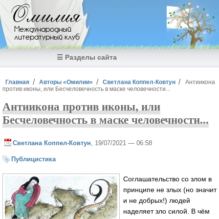
Перейти к основному содержанию
Омилия
Международный
литературный клуб
☰ Разделы сайта
Вы здесь
Главная
Авторы «Омилии»
Светлана Коппел-Ковтун
Антиикона
против иконы, или Бесчеловечность в маске человечности...
Антиикона против иконы, или
Бесчеловечность в маске человечности...
Светлана Коппел-Ковтун
, 19/07/2021 — 06:58
Публицистика
Соглашательство со злом в
принципе не злых (но значит
и не добрых!) людей
наделяет зло силой. В чём