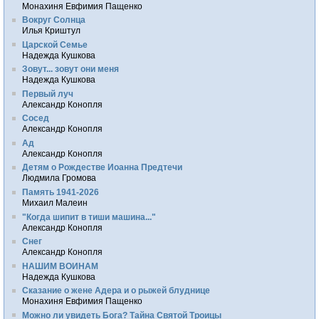
Монахиня Евфимия Пащенко
Вокруг Солнца
Илья Криштул
Царской Семье
Надежда Кушкова
Зовут... зовут они меня
Надежда Кушкова
Первый луч
Александр Конопля
Сосед
Александр Конопля
Ад
Александр Конопля
Детям о Рождестве Иоанна Предтечи
Людмила Громова
Память 1941-2026
Михаил Малеин
"Когда шипит в тиши машина..."
Александр Конопля
Снег
Александр Конопля
НАШИМ ВОИНАМ
Надежда Кушкова
Сказание о жене Адера и о рыжей блуднице
Монахиня Евфимия Пащенко
Можно ли увидеть Бога? Тайна Святой Троицы