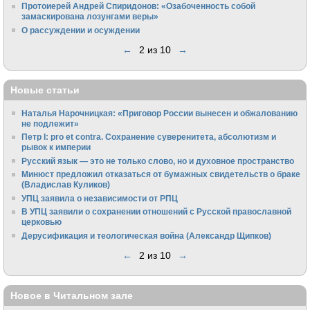
Протоиерей Андрей Спиридонов: «Озабоченность собой
замаскирована лозунгами веры»
О рассуждении и осуждении
←
2 из 10
→
Новые статьи
Наталья Нарочницкая: «Приговор России вынесен и обжалованию
не подлежит»
Петр I: pro et contra. Сохранение суверенитета, абсолютизм и
рывок к империи
Русский язык — это не только слово, но и духовное пространство
Минюст предложил отказаться от бумажных свидетельств о браке
(Владислав Куликов)
УПЦ заявила о независимости от РПЦ
В УПЦ заявили о сохранении отношений с Русской православной
церковью
Дерусификация и теологическая война (Александр Щипков)
←
2 из 10
→
Новое в Читальном зале