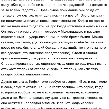
сыну: «Кто ждет себе ни за что ни про что радостей, тот дождется
за то всяких гадостей». Правильное понимание они создают
только в том случае, если одна помнит о другой. Этого как раз и
не понимают многие из наших современников. Кафка не про то,
что не надо ничего делать, не про бездействовать и ждать манны.
Он говорит о том стоянии, которое у Мамардашвили названо
вертикальным — удерживающим на себе бремя бытия. Можно
сказать, что столп, удерживающий, несущий в себе бытие - это
вовсе не столбик, стоящий без дела и ждущий, что кто-то за него
всё сделает (это магичное представление). Столп и столбик
противоположны друг другу, это взаимоисключающие вещи.
Спрофанированное, уплощенное мышление не различает их, не
отличает столбик от столпа. А ведь на столбик, как известно,
каждая собака задирает лапку...
Другая цитата из Кафки тоже требует оговорок. «Все, в том числе
и ложь, служит истине. Тени не гасят солнца». Это верно, когда
говорится вообще, но не о конкретном человеке, конкретном
деле и пр. Если направить эту цитату на конкретного человека,
она окажется неправдой в том смысле, что когда человек
выбирает ложь, когда действует в рамках лжи, принимая её за