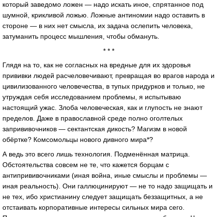
который заведомо ложен — надо искать иное, спрятанное под
шумной, крикливой ложью. Ложные антиномии надо оставить в
стороне — в них нет смысла, их задача ослепить человека,
затуманить процесс мышления, чтобы обмануть.
* * *
Глядя на то, как не согласных на вредные для их здоровья
прививки людей расчеловечивают, превращая во врагов народа и
цивилизованного человечества, в тупых придурков и только, не
утруждая себя исследованием проблемы, я испытываю
настоящий ужас. Злоба человеческая, как и глупость не знают
пределов. Даже в православной среде полно оголтелых
запрививочников — сектантская дикость? Магизм в новой
обёртке? Комсомольцы нового дивного мира*?
А ведь это всего лишь технология. Подменённая матрица.
Обстоятельства совсем не те, что кажется борцам с
антипрививочниками (иная война, иные смыслы и проблемы —
иная реальность). Они галлюцинируют — не то надо защищать и
не тех, ибо христианину следует защищать беззащитных, а не
отстаивать корпоративные интересы сильных мира сего.