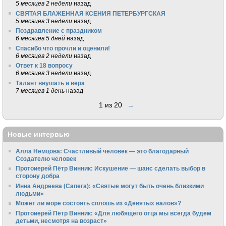
5 месяцев 2 недели
назад
СВЯТАЯ БЛАЖЕННАЯ КСЕНИЯ ПЕТЕРБУРГСКАЯ
5 месяцев 3 недели
назад
Поздравление с праздником
6 месяцев 5 дней
назад
Спасибо что прочли и оценили!
6 месяцев 2 недели
назад
Ответ к 18 вопросу
6 месяцев 3 недели
назад
Талант внушать и вера
7 месяцев 1 день
назад
1 из 20
→
Новые интервью
Алла Немцова: Счастливый человек — это благодарный
Создателю человек
Протоиерей Пётр Винник: Искушение — шанс сделать выбор в
сторону добра
Инна Андреева (Сапега): «Святые могут быть очень близкими
людьми»
Может ли море состоять сплошь из «Девятых валов»?
Протоиерей Пётр Винник: «Для любящего отца мы всегда будем
детьми, несмотря на возраст»