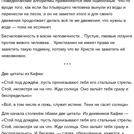
Поведенческие алгоритмы применяются ими ошибочные. Что-то
вроде того, как если бы плывущего человека вынули из воды и
перенесли на песок, а он не заметил этого и для своего
движения продолжает делать всё те же движения, что нужны в
воде — пока не иссякнет.
Бесчеловечность в маске человечности... Пустые, лживые лозунги
против живого человека... Христианин не имеет права не
заметить такую подмену, потому что во Христе не заметить её
невозможно.
* * *
Две цитаты из Кафки:
«Стой под дождём, пусть пронизывают тебя его стальные стрелы.
Стой, несмотря ни на что. Жди солнца. Оно зальёт тебя сразу и
беспредельно»
«Всё, в том числе и ложь, служит истине. Тени не гасят солнца»
Для начала столкнём лбами две цитаты. Из дневников Кафки —
«Стой под дождём, пусть пронизывают тебя его стальные стрелы.
Стой, несмотря ни на что. Жди солнца. Оно зальёт тебя сразу и
беспредельно». И Лескова — слова, обращённые, кажется, к