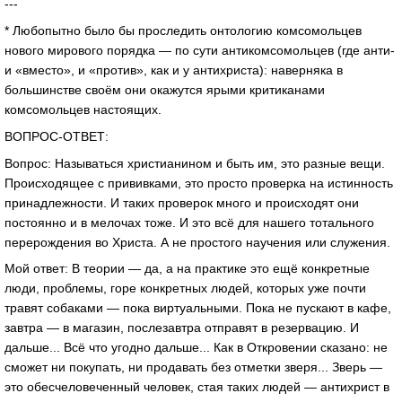
---
* Любопытно было бы проследить онтологию комсомольцев
нового мирового порядка — по сути антикомсомольцев (где анти-
и «вместо», и «против», как и у антихриста): наверняка в
большинстве своём они окажутся ярыми критиканами
комсомольцев настоящих.
ВОПРОС-ОТВЕТ:
Вопрос: Называться христианином и быть им, это разные вещи.
Происходящее с прививками, это просто проверка на истинность
принадлежности. И таких проверок много и происходят они
постоянно и в мелочах тоже. И это всё для нашего тотального
перерождения во Христа. А не простого научения или служения.
Мой ответ: В теории — да, а на практике это ещё конкретные
люди, проблемы, горе конкретных людей, которых уже почти
травят собаками — пока виртуальными. Пока не пускают в кафе,
завтра — в магазин, послезавтра отправят в резервацию. И
дальше... Всё что угодно дальше... Как в Откровении сказано: не
сможет ни покупать, ни продавать без отметки зверя... Зверь —
это обесчеловеченный человек, стая таких людей — антихрист в