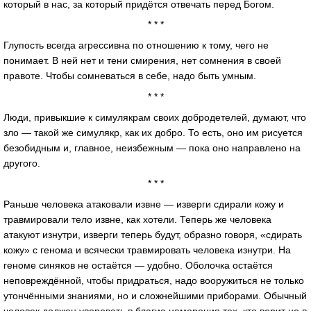
который в нас, за который придётся отвечать перед Богом.
* * *
Глупость всегда агрессивна по отношению к тому, чего не
понимает. В ней нет и тени смирения, нет сомнения в своей
правоте. Чтобы сомневаться в себе, надо быть умным.
* * *
Люди, привыкшие к симулякрам своих добродетелей, думают, что
зло — такой же симулякр, как их добро. То есть, оно им рисуется
безобидным и, главное, неизбежным — пока оно направлено на
другого.
* * *
Раньше человека атаковали извне — изверги сдирали кожу и
травмировали тело извне, как хотели. Теперь же человека
атакуют изнутри, изверги теперь будут, образно говоря, «сдирать
кожу» с генома и всячески травмировать человека изнутри. На
геноме синяков не остаётся — удобно. Оболочка остаётся
неповреждённой, чтобы придраться, надо вооружиться не только
утончёнными знаниями, но и сложнейшими приборами. Обычный