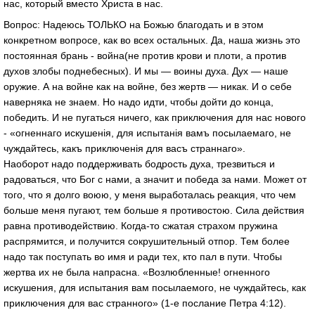
нас, который вместо Христа в нас.
Вопрос: Надеюсь ТОЛЬКО на Божью благодать и в этом
конкретном вопросе, как во всех остальных. Да, наша жизнь это
постоянная брань - война(не против крови и плоти, а против
духов злобы поднебесных). И мы — воины духа. Дух — наше
оружие. А на войне как на войне, без жертв — никак. И о себе
наверняка не знаем. Но надо идти, чтобы дойти до конца,
победить. И не пугаться ничего, как приключения для нас нового
- «огненнаго искушенія, для испытанія вамъ посылаемаго, не
чуждайтесь, какъ приключенія для васъ страннаго».
Наоборот надо поддерживать бодрость духа, трезвиться и
радоваться, что Бог с нами, а значит и победа за нами. Может от
того, что я долго воюю, у меня выработалась реакция, что чем
больше меня пугают, тем больше я противостою. Сила действия
равна противодействию. Когда-то сжатая страхом пружина
распрямится, и получится сокрушительный отпор. Тем более
надо так поступать во имя и ради тех, кто пал в пути. Чтобы
жертва их не была напрасна. «Возлюбленные! огненного
искушения, для испытания вам посылаемого, не чуждайтесь, как
приключения для вас странного» (1-е послание Петра 4:12).