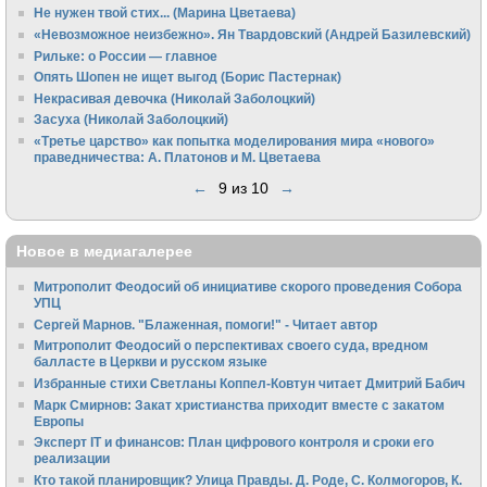
Не нужен твой стих... (Марина Цветаева)
«Невозможное неизбежно». Ян Твардовский (Андрей Базилевский)
Рильке: о России — главное
Опять Шопен не ищет выгод (Борис Пастернак)
Некрасивая девочка (Николай Заболоцкий)
Засуха (Николай Заболоцкий)
«Третье царство» как попытка моделирования мира «нового»
праведничества: А. Платонов и М. Цветаева
←
9 из 10
→
Новое в медиагалерее
Митрополит Феодосий об инициативе скорого проведения Собора
УПЦ
Сергей Марнов. "Блаженная, помоги!" - Читает автор
Митрополит Феодосий о перспективах своего суда, вредном
балласте в Церкви и русском языке
Избранные стихи Светланы Коппел-Ковтун читает Дмитрий Бабич
Марк Смирнов: Закат христианства приходит вместе с закатом
Европы
Эксперт IT и финансов: План цифрового контроля и сроки его
реализации
Кто такой планировщик? Улица Правды. Д. Роде, С. Колмогоров, К.