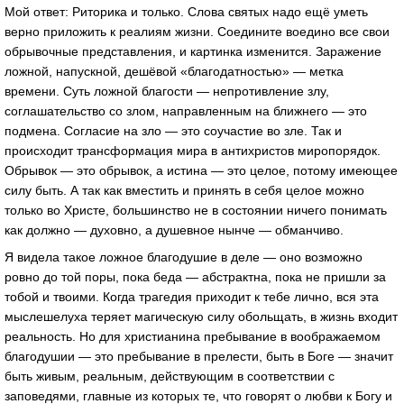
Мой ответ: Риторика и только. Слова святых надо ещё уметь
верно приложить к реалиям жизни. Соедините воедино все свои
обрывочные представления, и картинка изменится. Заражение
ложной, напускной, дешёвой «благодатностью» — метка
времени. Суть ложной благости — непротивление злу,
соглашательство со злом, направленным на ближнего — это
подмена. Согласие на зло — это соучастие во зле. Так и
происходит трансформация мира в антихристов миропорядок.
Обрывок — это обрывок, а истина — это целое, потому имеющее
силу быть. А так как вместить и принять в себя целое можно
только во Христе, большинство не в состоянии ничего понимать
как должно — духовно, а душевное нынче — обманчиво.
Я видела такое ложное благодушие в деле — оно возможно
ровно до той поры, пока беда — абстрактна, пока не пришли за
тобой и твоими. Когда трагедия приходит к тебе лично, вся эта
мыслешелуха теряет магическую силу обольщать, в жизнь входит
реальность. Но для христианина пребывание в воображаемом
благодушии — это пребывание в прелести, быть в Боге — значит
быть живым, реальным, действующим в соответствии с
заповедями, главные из которых те, что говорят о любви к Богу и