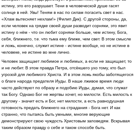
истину, это его разрушает. Тени в человеческой душе гасят
солнце в ней. Увы! Теням в нас по силам погасить свет в нас.
«Хлам вытесняет нехлам!» (Филип Дик). С другой стороны, да,
если человек на грядке своей души разводит сорняки, это явит
истину о нём - что он любит сорняки больше, чем истину, Бога,
себя, ближнего, т.е. что тьма ему ближе, чем свет. В этом смысле
и ложь, конечно, служит истине - истине вообще, но не истине в
человеке, не истине во мне лично.
Человек защищает любимое и любимых, а если не защищает, то
и не любит. В этом правда Петра, отсёкшего ухо тому, кто был
угрозой для любимого Христа. И в этом ложь якобы заботящегося
о благе народа предателя Иуды. В наше лживое время люди
часто действуют по образу и подобию Иуды, думая, что служат
так Богу. Однако Бог не жертвы хочет, но милости. Есть милость к
другому - значит есть и Бог, нет милости, а есть равнодушная
готовность предать ближнего на страдания - Бога нет. И как
странно, что пытаясь быть умными, многие верующие
демонстрируют свою чуждость Христовым заповедям. Вскрывая
таким образом правду о себе и таком способе быть.