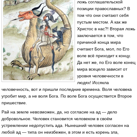
ложь соглашательской
позиции православных? В
том что они считают себя
пустым местом. А как же
Христос в нас?! Вторая ложь
заключается в том, что
причиной конца мира
считают Бога, мол, по Его
воле всё приходит к концу.
Да нет же, по Его воле конец
мира всецело зависит от
уровня человечности в
людях! Иссякла
человечность, вот и пришли последние времена. Воля человека
угробит мир, а не воля Бога. По воле Бога осуществится Второе
пришествие.
Рай на земле невозможен, да, но согласие на ад — дело
добровольное. Человек становится человеком в своём
устремлении недопустить ада. Нынешний человек согласен на
любой ад — типа он неизбежен, в этом и есть корень зла,