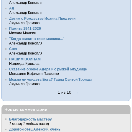
Александр Конопля
Ад
Александр Конопля
Детям о Рождестве Иоанна Предтечи
Людмила Громова
Память 1941-2026
Михаил Малеин
"Когда шипит в тиши машина..."
Александр Конопля
Снег
Александр Конопля
НАШИМ ВОИНАМ
Надежда Кушкова
Сказание о жене Адера и о рыжей блуднице
Монахиня Евфимия Пащенко
Можно ли увидеть Бога? Тайна Святой Троицы
Людмила Громова
1 из 10
→
Новые комментарии
Благодарность мастеру
1 месяц 1 неделя
назад
Дорогой отец Алексий, очень