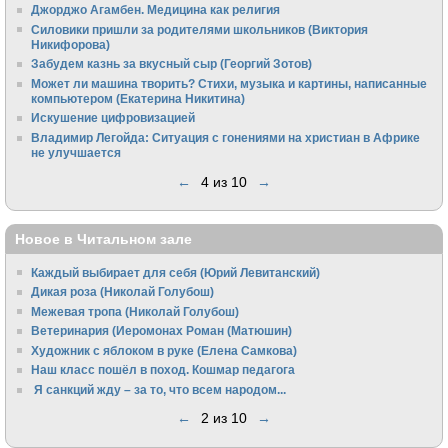
Джорджо Агамбен. Медицина как религия
Силовики пришли за родителями школьников (Виктория
Никифорова)
Забудем казнь за вкусный сыр (Георгий Зотов)
Может ли машина творить? Стихи, музыка и картины, написанные
компьютером (Екатерина Никитина)
Искушение цифровизацией
Владимир Легойда: Ситуация с гонениями на христиан в Африке
не улучшается
←
4 из 10
→
Новое в Читальном зале
Каждый выбирает для себя (Юрий Левитанский)
Дикая роза (Николай Голубош)
Межевая тропа (Николай Голубош)
Ветеринария (Иеромонах Роман (Матюшин)
Художник с яблоком в руке (Елена Самкова)
Наш класс пошёл в поход. Кошмар педагога
Я санкций жду – за то, что всем народом...
←
2 из 10
→