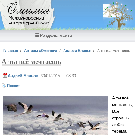
Перейти к основному содержанию
Омилия
Международный
литературный клуб
☰ Разделы сайта
Вы здесь
Главная
Авторы «Омилии»
Андрей Блинов
А ты всё мечтаешь
А ты всё мечтаешь
Андрей Блинов
, 30/01/2015 — 08:30
Поэзия
А ты всё
мечтаешь,
Всё
строишь
любви
терема.