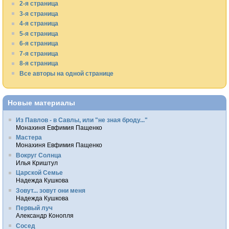
2-я страница
3-я страница
4-я страница
5-я страница
6-я страница
7-я страница
8-я страница
Все авторы на одной странице
Новые материалы
Из Павлов - в Савлы, или "не зная броду..."
Монахиня Евфимия Пащенко
Мастера
Монахиня Евфимия Пащенко
Вокруг Солнца
Илья Криштул
Царской Семье
Надежда Кушкова
Зовут... зовут они меня
Надежда Кушкова
Первый луч
Александр Конопля
Сосед