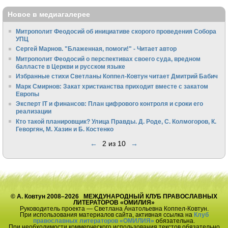
Новое в медиагалерее
Митрополит Феодосий об инициативе скорого проведения Собора
УПЦ
Сергей Марнов. "Блаженная, помоги!" - Читает автор
Митрополит Феодосий о перспективах своего суда, вредном
балласте в Церкви и русском языке
Избранные стихи Светланы Коппел-Ковтун читает Дмитрий Бабич
Марк Смирнов: Закат христианства приходит вместе с закатом
Европы
Эксперт IT и финансов: План цифрового контроля и сроки его
реализации
Кто такой планировщик? Улица Правды. Д. Роде, С. Колмогоров, К.
Геворгян, М. Хазин и Б. Костенко
←
2 из 10
→
© А. Ковтун 2008–2026 МЕЖДУНАРОДНЫЙ КЛУБ ПРАВОСЛАВНЫХ
ЛИТЕРАТОРОВ «ОМИЛИЯ»
Руководитель проекта — Светлана Анатольевна Коппел-Ковтун.
При использования материалов сайта, активная ссылка на
Клуб
православных литераторов «ОМИЛИЯ»
обязательна.
При необходимости коммерческого использования текстов обязательно