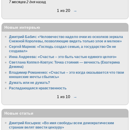
7 месяцев 2 дня
назад
1 из 20
→
Новые интервью
Дмитрий Бабич: «Человечество надело очки из осколков зеркала
Снежной Королевы, позволяющие видеть только злое и мелкое»
Сергей Марнов: «Господь создал семью, а государство Он не
создавал»
Инна Андреева: «Счастье – это быть частью единого целого»
Светлана Коппел-Ковтун: Точка стояния — вечность (Екатерина
Демина)
Владимир Романенко: «Счастье – это когда оказывается что твои
юношеские мечты сбылись»
Думать или не думать?
Распадающаяся нравственность
1 из 10
→
Новые статьи
Дмитрий Косырев: «Во имя свободы всем демократическим
странам велят ввести цензуру»