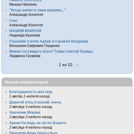
Михаил Малеин
"Когда шипит в тиши машина..."
Александр Конопля
Снег
Александр Конопля
НАШИМ ВОИНАМ
Надежда Кушкова
Сказание о жене Адера и о рыжей блуднице
Монахиня Евфимия Пащенко
Можно ли увидеть Бога? Тайна Святой Троицы
Людмила Громова
1 из 10
→
Новые комментарии
Благодарность мастеру
1 месяц 1 неделя
назад
Дорогой отец Алексий, очень
2 месяца 3 недели
назад
Значение Морока
2 месяца 3 недели
назад
Храни Господь на путях Вашего
2 месяца 4 недели
назад
Протитип фрау Берты был