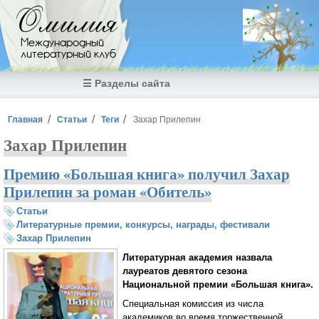
Перейти к основному содержанию
Омилия
Международный
литературный клуб
☰ Разделы сайта
Вы здесь
Главная
Статьи
Теги
Захар Прилепин
Захар Прилепин
Премию «Большая книга» получил Захар
Прилепин за роман «Обитель»
Статьи
Литературные премии, конкурсы, награды, фестивали
Захар Прилепин
Литературная академия назвала
лауреатов девятого сезона
Национальной премии «Большая книга».
Специальная комиссия из числа
академиков во время торжественной