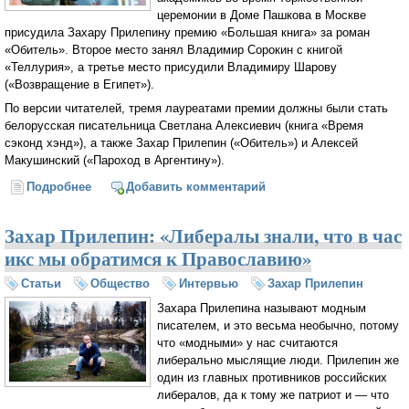
церемонии в Доме Пашкова в Москве
присудила Захару Прилепину премию «Большая книга» за роман
«Обитель». Второе место занял Владимир Сорокин с книгой
«Теллурия», а третье место присудили Владимиру Шарову
(«Возвращение в Египет»).
По версии читателей, тремя лауреатами премии должны были стать
белорусская писательница Светлана Алексиевич (книга «Время
сэконд хэнд»), а также Захар Прилепин («Обитель») и Алексей
Макушинский («Пароход в Аргентину»).
Подробнее
о Премию «Большая книга» получил Захар
Добавить комментарий
Прилепин за роман «Обитель»
Захар Прилепин: «Либералы знали, что в час
икс мы обратимся к Православию»
Статьи
Общество
Интервью
Захар Прилепин
Захара Прилепина называют модным
писателем, и это весьма необычно, потому
что «модными» у нас считаются
либерально мыслящие люди. Прилепин же
один из главных противников российских
либералов, да к тому же патриот и — что