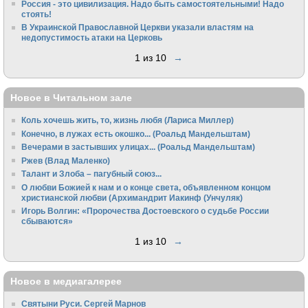
Россия - это цивилизация. Надо быть самостоятельными! Надо
стоять!
В Украинской Православной Церкви указали властям на
недопустимость атаки на Церковь
1 из 10
→
Новое в Читальном зале
Коль хочешь жить, то, жизнь любя (Лариса Миллер)
Конечно, в лужах есть окошко... (Роальд Мандельштам)
Вечерами в застывших улицах... (Роальд Мандельштам)
Ржев (Влад Маленко)
Талант и Злоба – пагубный союз...
О любви Божией к нам и о конце света, объявленном концом
христианской любви (Архимандрит Иакинф (Унчуляк)
Игорь Волгин: «Пророчества Достоевского о судьбе России
сбываются»
1 из 10
→
Новое в медиагалерее
Святыни Руси. Сергей Марнов