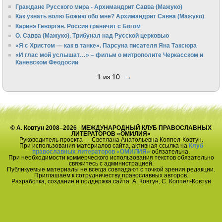
Граждане Русского мира - Архимандрит Савва (Мажуко)
Как узнать волю Божию обо мне? Архимандрит Савва (Мажуко)
Каринэ Геворгян. Россия граничит с Богом
О. Савва (Мажуко). Трибунал над Русской церковью
«Я с Христом — как в танке». Парсуна писателя Яна Таксюра
«И глас мой услышат…» – фильм о митрополите Черкасском и
Каневском Феодосии
1 из 10
→
© А. Ковтун 2008–2026 МЕЖДУНАРОДНЫЙ КЛУБ ПРАВОСЛАВНЫХ
ЛИТЕРАТОРОВ «ОМИЛИЯ»
Руководитель проекта — Светлана Анатольевна Коппел-Ковтун.
При использования материалов сайта, активная ссылка на
Клуб
православных литераторов «ОМИЛИЯ»
обязательна.
При необходимости коммерческого использования текстов обязательно
свяжитесь с администрацией.
Публикуемые материалы не всегда совпадают с точкой зрения редакции.
Приглашаем к сотрудничеству православных авторов.
Разработка, создание и поддержка сайта: А. Ковтун, С. Коппел-Ковтун