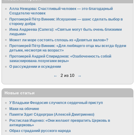
Алла Немцова: Счастливый человек — это благодарный
Создателю человек
Протоиерей Пётр Винник: Искушение — шанс сделать выбор в
сторону добра
Инна Андреева (Сапега): «Святые могут быть очень близкими
людьми»
Может ли море состоять сплошь из «Девятых валов»?
Протоиерей Пётр Винник: «Для любящего отца мы всегда будем
детьми, несмотря на возраст»
Протоиерей Андрей Спиридонов: «Озабоченность собой
замаскирована лозунгами веры»
О рассуждении и осуждении
←
2 из 10
→
Новые статьи
У Владыки Феодосия случился сердечный приступ
Маки на обочине
Памяти Эдит Сёдергран (Алексей Дмитриенко)
Ростислав Ищенко: «Они желают превратить Церковь в
антицерковь»
Образ страданий русского народа