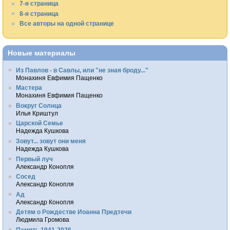
7-я страница
8-я страница
Все авторы на одной странице
Новые материалы
Из Павлов - в Савлы, или "не зная броду..."
Монахиня Евфимия Пащенко
Мастера
Монахиня Евфимия Пащенко
Вокруг Солнца
Илья Криштул
Царской Семье
Надежда Кушкова
Зовут... зовут они меня
Надежда Кушкова
Первый луч
Александр Конопля
Сосед
Александр Конопля
Ад
Александр Конопля
Детям о Рождестве Иоанна Предтечи
Людмила Громова
Память 1941-2026