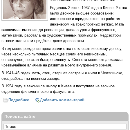
Родилась 2 июня 1937 года в Киеве. У отца
было двойное высшее образование:
инженерное и юридическое, он работал
инженером на транспортных ветках. Мать
закончила гимназию до революции, давала уроки французского,
математики, работала на художественных промыслах, медсестрой
в госпитале и кем придётся, даже дровосеком.
В год моего рождения арестовали отца по клеветническому доносу,
через несколько пыточных месяцев сочли его невиновным,
он вернулся, но стал быстро слепнуть. Слепота моего отца оказала
чрезвычайное влияние на развитие моего внутреннего зрения.
В 1941–45 годах мать, отец, старшая сестра и я жили в Челябинске,
отец работал на военном заводе.
В 1954 году я закончила школу в Киеве и поступила на заочное
отделение филологического факультета.
Подробнее
о «И в чёрных списках было мне светло...» (Юнна
Добавить комментарий
Мориц)
Поиск на сайте