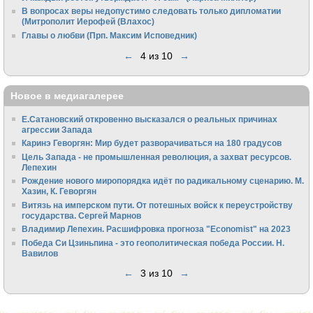
В вопросах веры недопустимо следовать только дипломатии
(Митрополит Иерофей (Влахос)
Главы о любви (Прп. Максим Исповедник)
←
4 из 10
→
Новое в медиагалерее
Е.Сатановский откровенно высказался о реальных причинах
агрессии Запада
Каринэ Геворгян: Мир будет разворачиваться на 180 градусов
Цель Запада - не промышленная революция, а захват ресурсов.
Лепехин
Рождение нового миропорядка идёт по радикальному сценарию. М.
Хазин, К. Геворгян
Витязь на имперском пути. От потешных войск к переустройству
государства. Сергей Марнов
Владимир Лепехин. Расшифровка прогноза "Economist" на 2023
Победа Си Цзиньпина - это геополитическая победа России. Н.
Вавилов
←
3 из 10
→