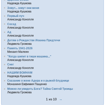
Надежда Кушкова
Зовут... зовут они меня
Надежда Кушкова
Первый луч
Александр Конопля
Сосед
Александр Конопля
Ад
Александр Конопля
Детям о Рождестве Иоанна Предтечи
Людмила Громова
Память 1941-2026
Михаил Малеин
"Когда шипит в тиши машина..."
Александр Конопля
Снег
Александр Конопля
НАШИМ ВОИНАМ
Надежда Кушкова
Сказание о жене Адера и о рыжей блуднице
Монахиня Евфимия Пащенко
Можно ли увидеть Бога? Тайна Святой Троицы
Людмила Громова
1 из 10
→