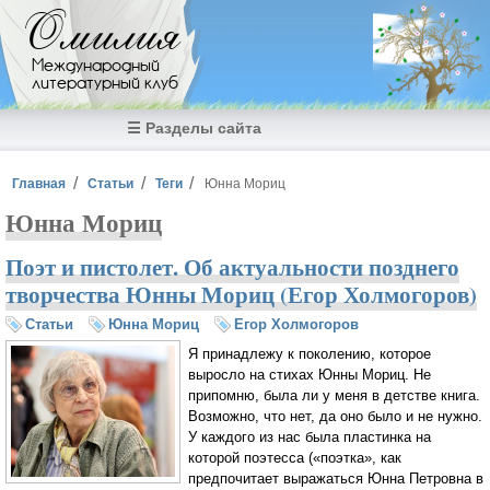
Перейти к основному содержанию
Омилия
Международный
литературный клуб
☰ Разделы сайта
Вы здесь
Главная
Статьи
Теги
Юнна Мориц
Юнна Мориц
Поэт и пистолет. Об актуальности позднего
творчества Юнны Мориц (Егор Холмогоров)
Статьи
Юнна Мориц
Егор Холмогоров
Я принадлежу к поколению, которое
выросло на стихах Юнны Мориц. Не
припомню, была ли у меня в детстве книга.
Возможно, что нет, да оно было и не нужно.
У каждого из нас была пластинка на
которой поэтесса («поэтка», как
предпочитает выражаться Юнна Петровна в