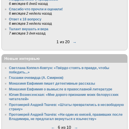
6 месяцев 6 дней
назад
Спасибо что прочли и оценили!
6 месяцев 2 недели
назад
Ответ к 18 вопросу
6 месяцев 3 недели
назад
Талант внушать и вера
7 месяцев 3 дня
назад
1 из 20
→
Новые интервью
Светлана Коппел-Ковтун: «Твёрдо стоять в правде, чтобы
победить...»
Глазами очевидца (А. Смирнов)
Монахиня Евфимия пишет детективные рассказы
Монахиня Евфимия о вымысле в православной литературе
Юлия Вознесенская: «Мне дорого признание моих белорусских
читателей»
Протоиерей Андрей Ткачев: «Штаты превратились в несвободную
страну»
Протоиерей Андрей Ткачёв: «Ни один из князей, правивших после
Владимира, не предлагал вернуться к язычеству»
←
6 из 10
→