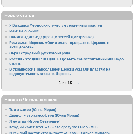
Новые статьи
У Владыки Феодосия случился сердечный приступ
Маки на обочине
Памяти Эдит Сёдергран (Алексей Дмитриенко)
Ростислав Ищенко: «Они желают превратить Церковь в
антицерковь»
Образ страданий русского народа
Россия - это цивилизация. Надо быть самостоятельными! Надо
стоять!
В Украинской Православной Церкви указали властям на
недопустимость атаки на Церковь
1 из 10
→
Новое в Читальном зале
То же самое (Юнна Мориц)
Дьявол – это атмосфера (Юнна Мориц)
Я не лгал (Игорь Северянин)
Каждый хочет, чтоб «я» - это сразу же было «мы»
И каждый росток утверждает: «Я сам» (Лариса Миллер)