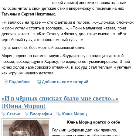
своей лирике) звонким очаровательным
голосом читала свои детские стихи вперемежку с песнями на них
Татьяны и Сергея Никитиных.
«Я валяюсь на траве — сто фантазий в голове…»,«Слониха, слоненок
и слон устали стоять в зоопарке…», «Пони мальчиков катает, пони
девочек катает…»,«Кто Сазану и Фазану дал такие имена…», «Вот
идет белый гусь, это очень смелый гусь…»
Ну и, конечно, бессмертный резиновый ежик.
Мориц переняла насмешливую абсурдистскую традицию детской
поэзии, восходящую к Хармсу, но изрядно ее гуманизировала. В ней
исчез холод хармсовского отчаяния, и абсурд стал теплым и уютным,
как игрушки нашего детства.
Подробнее
о Поэт и пистолет. Об актуальности позднего
Добавить комментарий
творчества Юнны Мориц (Егор Холмогоров)
«И в чёрных списках было мне светло...»
(Юнна Мориц)
Статьи
Биографии
Юнна Мориц
Юнна Мориц кратко о себе
Голыми цифрами дат, как правило,
заколочены главные обстоятельства.