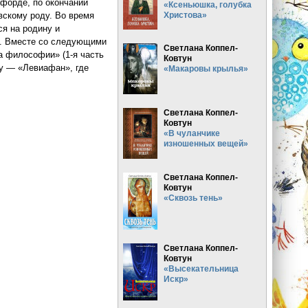
сфорде, по окончании
«Ксеньюшка, голубка
Христова»
вскому роду. Во время
ся на родину и
). Вместе со следующими
Светлана Коппел-
а философии» (1-я часть
Ковтун
ту — «Левиафан», где
«Макаровы крылья»
Светлана Коппел-
Ковтун
«В чуланчике
изношенных вещей»
Светлана Коппел-
Ковтун
«Сквозь тень»
Светлана Коппел-
Ковтун
«Высекательница
Искр»