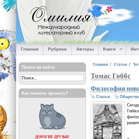
Перейти к основному содержанию
Омилия
Международный
литературный клуб
Главная
Рубрики
Авторы
Книги
Ин
Вы здесь
Главная
Статьи
Тег
Поиск на сайте
Томас Гоббс
Философия новог
Как помочь проекту?
Статьи
Обществ
Сегод
Гоббс
филос
разви
ДОРОГИЕ ДРУЗЬЯ!