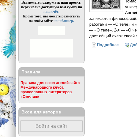
Томас
Вы можете поддержать наш проект,
перечислив доступную вам сумму на
униве
наш счёт.
Англи
Кроме того, вы можете разместить
занимается философией.
на своём сайте
наш баннер.
работами — «О теле» и 
— «О теле», 2-я — «О че
дает общий очерк своей
Подробнее
о Филосо
До
Правила
Правила для посетителей сайта
Международного клуба
православных литераторов
«Омилия»
Вход для авторов
Войти на сайт