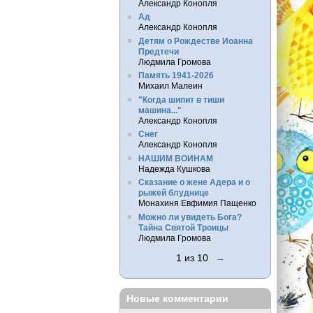
Александр Конопля
Ад
Александр Конопля
Детям о Рождестве Иоанна
Предтечи
Людмила Громова
Память 1941-2026
Михаил Малеин
"Когда шипит в тиши
машина..."
Александр Конопля
Снег
Александр Конопля
НАШИМ ВОИНАМ
Надежда Кушкова
Сказание о жене Адера и о
рыжей блуднице
Монахиня Евфимия Пащенко
Можно ли увидеть Бога?
Тайна Святой Троицы
Людмила Громова
1 из 10
→
Новые комментарии