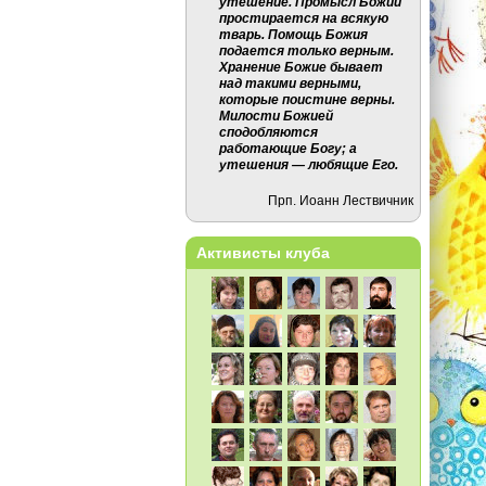
утешение. Промысл Божий
простирается на всякую
тварь. Помощь Божия
подается только верным.
Хранение Божие бывает
над такими верными,
которые поистине верны.
Милости Божией
сподобляются
работающие Богу; а
утешения — любящие Его.
Прп. Иоанн Лествичник
Активисты клуба