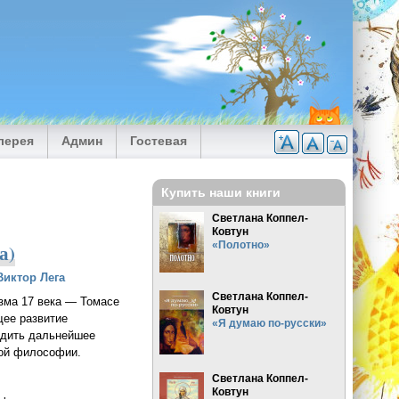
лерея
Админ
Гостевая
Купить наши книги
Светлана Коппел-
Ковтун
«Полотно»
а)
Виктор Лега
Светлана Коппел-
зма 17 века — Томасе
Ковтун
щее развитие
«Я думаю по-русски»
едить дальнейшее
кой философии.
Светлана Коппел-
Ковтун