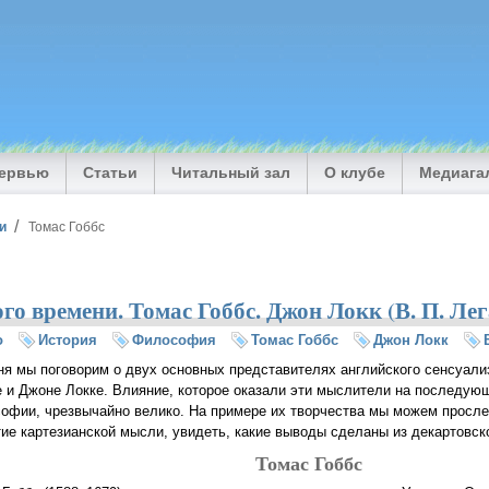
тервью
Статьи
Читальный зал
О клубе
Медиага
и
Томас Гоббс
о времени. Томас Гоббс. Джон Локк (В. П. Лег
о
История
Философия
Томас Гоббс
Джон Локк
ня мы поговорим о двух основных представителях английского сенсуали
е и Джоне Локке. Влияние, которое оказали эти мыслители на последую
офии, чрезвычайно велико. На примере их творчества мы можем просл
тие картезианской мысли, увидеть, какие выводы сделаны из декартовс
Томас Гоббс