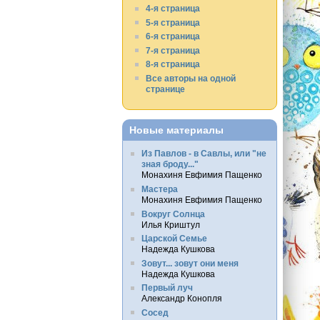
4-я страница
5-я страница
6-я страница
7-я страница
8-я страница
Все авторы на одной
странице
Новые материалы
Из Павлов - в Савлы, или "не
зная броду..."
Монахиня Евфимия Пащенко
Мастера
Монахиня Евфимия Пащенко
Вокруг Солнца
Илья Криштул
Царской Семье
Надежда Кушкова
Зовут... зовут они меня
Надежда Кушкова
Первый луч
Александр Конопля
Сосед