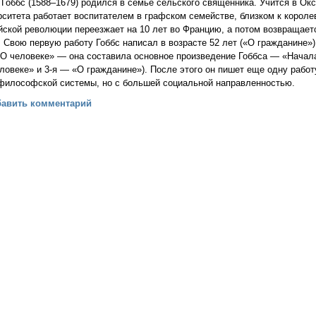
 Гоббс (1588–1679) родился в семье сельского священника. Учится в Ок
рситета работает воспитателем в графском семействе, близком к короле
йской революции переезжает на 10 лет во Францию, а потом возвращает
 Свою первую работу Гоббс написал в возрасте 52 лет («О гражданине»
«О человеке» — она составила основное произведение Гоббса — «Начал
ловеке» и 3-я — «О гражданине»). После этого он пишет еще одну рабо
 философской системы, но с большей социальной направленностью.
фия нового времени. Томас Гоббс. Джон Локк (В. П. Лега)
бавить комментарий