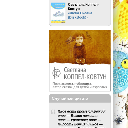
Светлана Коппел-
Ковтун
«Жена Океана
(DiskBook)»
Случайная цитата
Иное есть промысл Божий;
иное — Божия помощь;
иное — хранение; иное —
милость Божия; и иное —