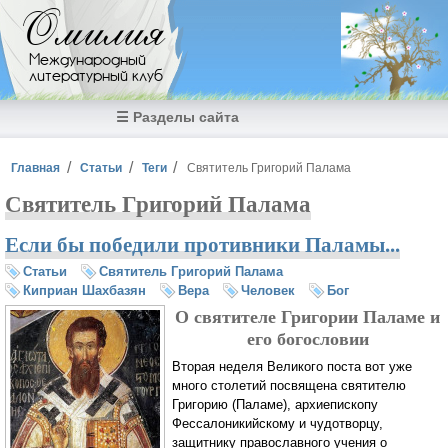
Перейти к основному содержанию
Омилия
Международный
литературный клуб
☰ Разделы сайта
Вы здесь
Главная
Статьи
Теги
Святитель Григорий Палама
Святитель Григорий Палама
Если бы победили противники Паламы...
Статьи
Святитель Григорий Палама
Киприан Шахбазян
Вера
Человек
Бог
О святителе Григории Паламе и
его богословии
Вторая неделя Великого поста вот уже
много столетий посвящена святителю
Григорию (Паламе), архиепископу
Фессалоникийскому и чудотворцу,
защитнику православного учения о