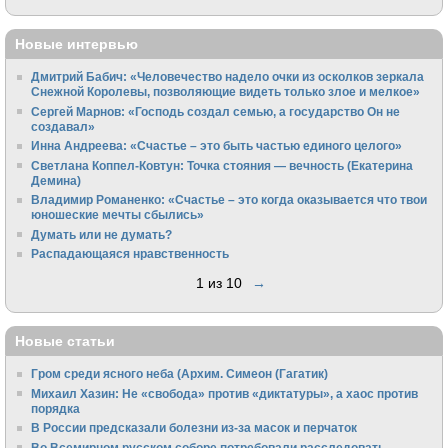
Новые интервью
Дмитрий Бабич: «Человечество надело очки из осколков зеркала
Снежной Королевы, позволяющие видеть только злое и мелкое»
Сергей Марнов: «Господь создал семью, а государство Он не
создавал»
Инна Андреева: «Счастье – это быть частью единого целого»
Светлана Коппел-Ковтун: Точка стояния — вечность (Екатерина
Демина)
Владимир Романенко: «Счастье – это когда оказывается что твои
юношеские мечты сбылись»
Думать или не думать?
Распадающаяся нравственность
1 из 10
→
Новые статьи
Гром среди ясного неба (Архим. Симеон (Гагатик)
Михаил Хазин: Не «свобода» против «диктатуры», а хаос против
порядка
В России предсказали болезни из-за масок и перчаток
Во Всемирном русском соборе потребовали расследовать