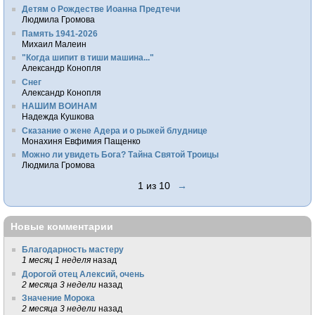
Детям о Рождестве Иоанна Предтечи
Людмила Громова
Память 1941-2026
Михаил Малеин
"Когда шипит в тиши машина..."
Александр Конопля
Снег
Александр Конопля
НАШИМ ВОИНАМ
Надежда Кушкова
Сказание о жене Адера и о рыжей блуднице
Монахиня Евфимия Пащенко
Можно ли увидеть Бога? Тайна Святой Троицы
Людмила Громова
1 из 10
→
Новые комментарии
Благодарность мастеру
1 месяц 1 неделя
назад
Дорогой отец Алексий, очень
2 месяца 3 недели
назад
Значение Морока
2 месяца 3 недели
назад