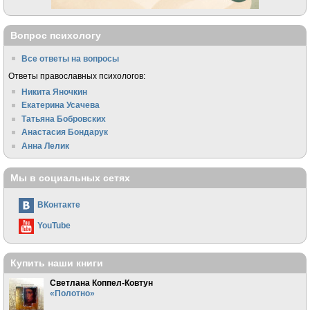
Вопрос психологу
Все ответы на вопросы
Ответы православных психологов:
Никита Яночкин
Екатерина Усачева
Татьяна Бобровских
Анастасия Бондарук
Анна Лелик
Мы в социальных сетях
ВКонтакте
YouTube
Купить наши книги
Светлана Коппел-Ковтун
«Полотно»