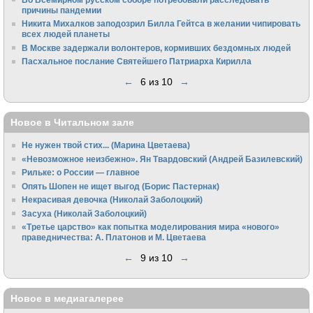
причины пандемии
Никита Михалков заподозрил Билла Гейтса в желании чипировать
всех людей планеты
В Москве задержали волонтеров, кормивших бездомных людей
Пасхальное послание Святейшего Патриарха Кирилла
←
6 из 10
→
Новое в Читальном зале
Не нужен твой стих... (Марина Цветаева)
«Невозможное неизбежно». Ян Твардовский (Андрей Базилевский)
Рильке: о России — главное
Опять Шопен не ищет выгод (Борис Пастернак)
Некрасивая девочка (Николай Заболоцкий)
Засуха (Николай Заболоцкий)
«Третье царство» как попытка моделирования мира «нового»
праведничества: А. Платонов и М. Цветаева
←
9 из 10
→
Новое в медиагалерее