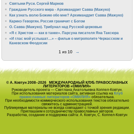
Святыни Руси. Сергей Марнов
Граждане Русского мира - Архимандрит Савва (Мажуко)
Как узнать волю Божию обо мне? Архимандрит Савва (Мажуко)
Каринэ Геворгян. Россия граничит с Богом
О. Савва (Мажуко). Трибунал над Русской церковью
«Я с Христом — как в танке». Парсуна писателя Яна Таксюра
«И глас мой услышат…» – фильм о митрополите Черкасском и
Каневском Феодосии
1 из 10
→
© А. Ковтун 2008–2026 МЕЖДУНАРОДНЫЙ КЛУБ ПРАВОСЛАВНЫХ
ЛИТЕРАТОРОВ «ОМИЛИЯ»
Руководитель проекта — Светлана Анатольевна Коппел-Ковтун.
При использования материалов сайта, активная ссылка на
Клуб
православных литераторов «ОМИЛИЯ»
обязательна.
При необходимости коммерческого использования текстов обязательно
свяжитесь с администрацией.
Публикуемые материалы не всегда совпадают с точкой зрения редакции.
Приглашаем к сотрудничеству православных авторов.
Разработка, создание и поддержка сайта: А. Ковтун, С. Коппел-Ковтун