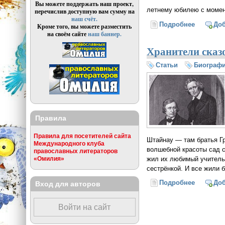
Вы можете поддержать наш проект,
летнему юбилею с момент
перечислив доступную вам сумму на
наш счёт.
Подробнее
о Интера
До
Кроме того, вы можете разместить
на своём сайте
наш баннер.
Хранители сказо
Статьи
Биограф
Правила
Правила для посетителей сайта
Штайнау — там братья Гр
Международного клуба
волшебной красоты сад с
православных литераторов
жил их любимый учитель
«Омилия»
сестрёнкой. И все жили 
Подробнее
о Хранит
До
Вход для авторов
Войти на сайт