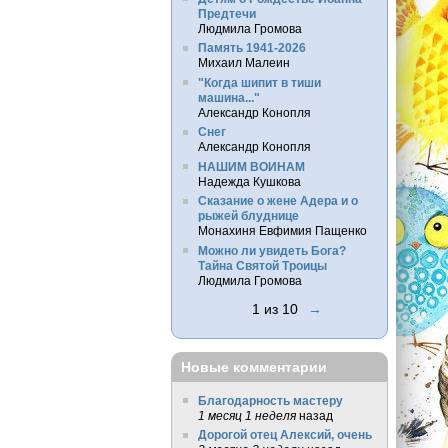
Предтечи
Людмила Громова
Память 1941-2026
Михаил Малеин
"Когда шипит в тиши
машина..."
Александр Конопля
Снег
Александр Конопля
НАШИМ ВОИНАМ
Надежда Кушкова
Сказание о жене Адера и о
рыжей блуднице
Монахиня Евфимия Пащенко
Можно ли увидеть Бога?
Тайна Святой Троицы
Людмила Громова
1 из 10
→
Новые комментарии
Благодарность мастеру
1 месяц 1 неделя
назад
Дорогой отец Алексий, очень