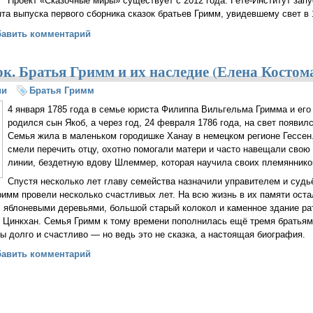
Проект «Сказочные миры» существует с 2012 года. Гёте-Институт запу
а выпуска первого сборника сказок братьев Гримм, увидевшему свет в 
ктивная выставка «Сказочные миры» теперь в Кемерово
бавить комментарий
к. Братья Гримм и их наследие (Елена Костом
ии
Братья Гримм
4 января 1785 года в семье юриста Филиппа Вильгельма Гримма и его
родился сын Якоб, а через год, 24 февраля 1786 года, на свет появил
Семья жила в маленьком городишке Ханау в немецком регионе Гессен
смели перечить отцу, охотно помогали матери и часто навещали свою 
линии, бездетную вдову Шлеммер, которая научила своих племянников
Спустя несколько лет главу семейства назначили управителем и судь
имм провели несколько счастливых лет. На всю жизнь в их памяти оста
 яблоневыми деревьями, большой старый колокол и каменное здание ра
 Цинкхан. Семья Гримм к тому времени пополнилась ещё тремя братьям
бы долго и счастливо — но ведь это не сказка, а настоящая биография.
ели сказок. Братья Гримм и их наследие (Елена Костомарова)
бавить комментарий