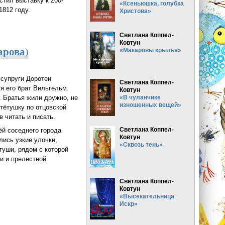
стил выставку к 200-
«Ксеньюшка, голубка
1812 году.
Христова»
Светлана Коппел-
Ковтун
арова)
«Макаровы крылья»
 супруги Доротеи
Светлана Коппел-
ся его брат Вильгельм.
Ковтун
. Братья жили дружно, не
«В чуланчике
изношенных вещей»
тётушку по отцовской
 читать и писать.
Светлана Коппел-
ёй соседнего города
Ковтун
лись узкие улочки,
«Сквозь тень»
туши, рядом с которой
и и прелестной
Светлана Коппел-
Ковтун
«Высекательница
Искр»