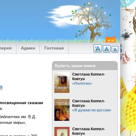
лерея
Админ
Гостевая
Купить наши книги
Светлана Коппел-
Ковтун
«Полотно»
о
Светлана Коппел-
 посвященная сказкам
Ковтун
о
.
«Я думаю по-русски»
библиотеке им. В.Д.
зочные миры»,
Светлана Коппел-
Ковтун