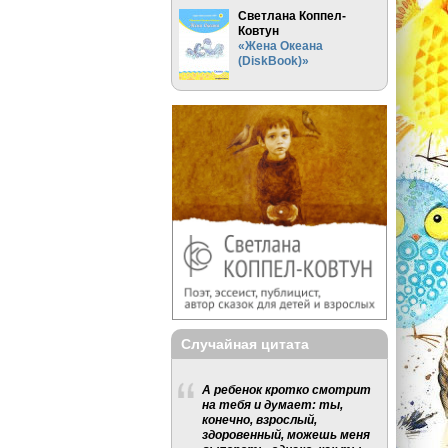
Светлана Коппел-
Ковтун
«Жена Океана
(DiskBook)»
Случайная цитата
А ребенок кротко смотрит
на тебя и думает: ты,
конечно, взрослый,
здоровенный, можешь меня