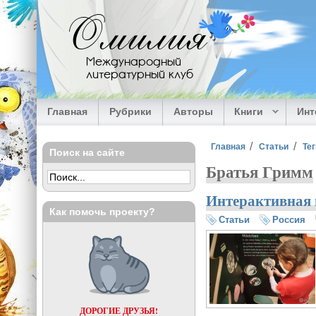
Перейти к основному содержанию
Омилия
Международный
литературный клуб
Главная
Рубрики
Авторы
Книги
Ин
Вы здесь
Главная
Статьи
Тег
Поиск на сайте
Братья Гримм
Интерактивная 
Как помочь проекту?
Статьи
Россия
ДОРОГИЕ ДРУЗЬЯ!