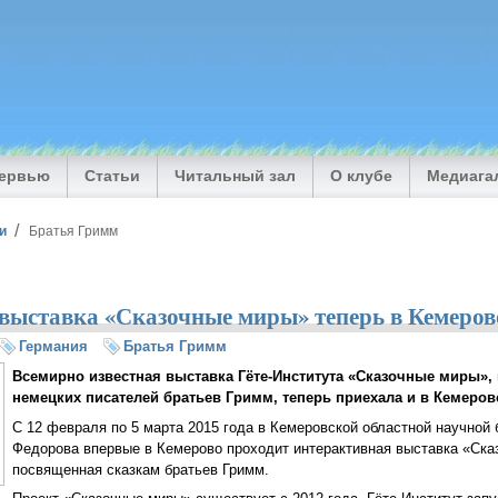
тервью
Статьи
Читальный зал
О клубе
Медиага
и
Братья Гримм
выставка «Сказочные миры» теперь в Кемеров
Германия
Братья Гримм
Всемирно известная выставка Гёте-Института «Сказочные миры»,
немецких писателей братьев Гримм, теперь приехала и в Кемеров
C 12 февраля по 5 марта 2015 года в Кемеровской областной научной 
Федорова впервые в Кемерово проходит интерактивная выставка «Ска
посвященная сказкам братьев Гримм.