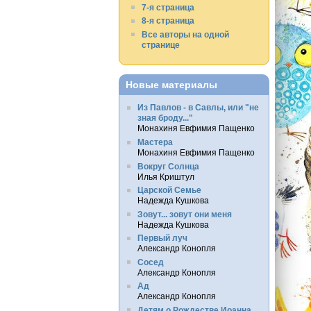
7-я страница
8-я страница
Все авторы на одной
странице
Новые материалы
Из Павлов - в Савлы, или "не
зная броду..."
Монахиня Евфимия Пащенко
Мастера
Монахиня Евфимия Пащенко
Вокруг Солнца
Илья Криштул
Царской Семье
Надежда Кушкова
Зовут... зовут они меня
Надежда Кушкова
Первый луч
Александр Конопля
Сосед
Александр Конопля
Ад
Александр Конопля
Детям о Рождестве Иоанна