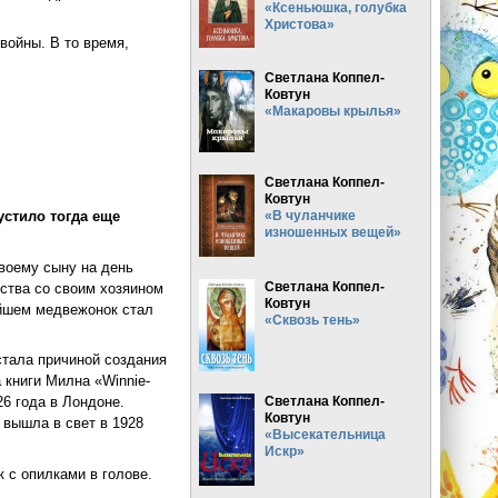
«Ксеньюшка, голубка
Христова»
войны. В то время,
Светлана Коппел-
Ковтун
«Макаровы крылья»
Светлана Коппел-
Ковтун
устило тогда еще
«В чуланчике
изношенных вещей»
своему сыну на день
Светлана Коппел-
ства со своим хозяином
Ковтун
йшем медвежонок стал
«Сквозь тень»
тала причиной создания
 книги Милна «Winnie-
Светлана Коппел-
26 года в Лондоне.
Ковтун
 вышла в свет в 1928
«Высекательница
Искр»
 с опилками в голове.