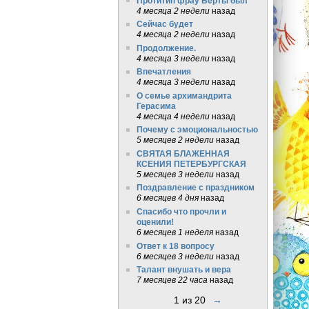
Протитип фрау Берты был
4 месяца 2 недели
назад
Сейчас будет
4 месяца 2 недели
назад
Продолжение.
4 месяца 3 недели
назад
Впечатления
4 месяца 3 недели
назад
О семье архимандрита
Герасима
4 месяца 4 недели
назад
Почему с эмоциональностью
5 месяцев 2 недели
назад
СВЯТАЯ БЛАЖЕННАЯ
КСЕНИЯ ПЕТЕРБУРГСКАЯ
5 месяцев 3 недели
назад
Поздравление с праздником
6 месяцев 4 дня
назад
Спасибо что прочли и
оценили!
6 месяцев 1 неделя
назад
Ответ к 18 вопросу
6 месяцев 3 недели
назад
Талант внушать и вера
7 месяцев 22 часа
назад
1 из 20
→