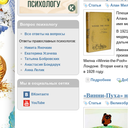
Статьи
Алан Ми
Плюшев
Алана 
имя ме
Вопрос психологу
В 1921
Все ответы на вопросы
медве
Ответы православных психологов:
дальн
Никита Яночкин
Именн
Екатерина Усачева
произв
Татьяна Бобровских
Милна «Winnie-the-Pooh»
Анастасия Бондарук
Лондоне. Вторая книга п
Анна Лелик
в 1928 году.
Подробнее
о 14 окт
До
Мы в социальных сетях
«Винни-Пуха» н
ВКонтакте
Статьи
Великобр
YouTube