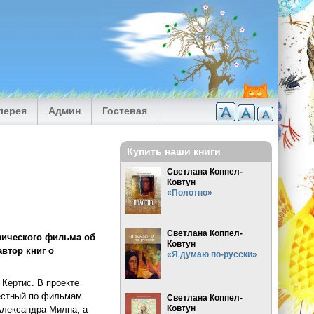
лерея
Админ
Гостевая
Купить наши книги
Светлана Коппел-
Ковтун
«Полотно»
Светлана Коппел-
фического фильма об
Ковтун
втор книг о
«Я думаю по-русски»
 Кертис. В проекте
вестный по фильмам
Светлана Коппел-
Ковтун
Александра Милна, а