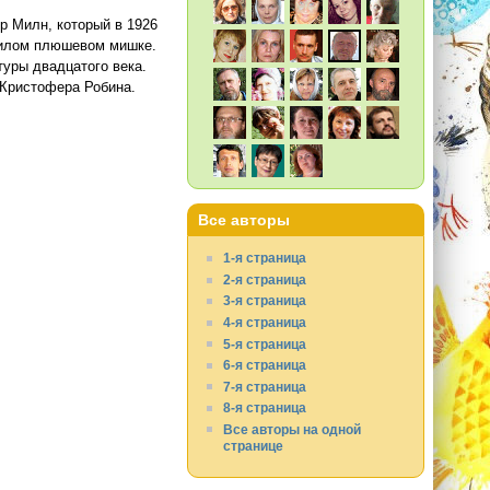
р Милн, который в 1926
 милом плюшевом мишке.
туры двадцатого века.
 Кристофера Робина.
Все авторы
1-я страница
2-я страница
3-я страница
4-я страница
5-я страница
6-я страница
7-я страница
8-я страница
Все авторы на одной
странице