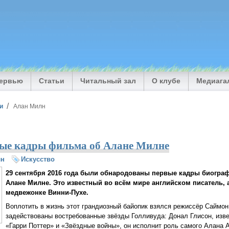
тервью
Статьи
Читальный зал
О клубе
Медиага
и
Алан Милн
ые кадры фильма об Алане Милне
лн
Искусство
29 сентября 2016 года были обнародованы первые кадры биогра
Алане Милне. Это известный во всём мире английском писатель, а
медвежонке Винни-Пухе.
Воплотить в жизнь этот грандиозный байопик взялся режиссёр Саймон
задействованы востребованные звёзды Голливуда: Донал Глисон, из
«Гарри Поттер» и «Звёздные войны», он исполнит роль самого Алана 