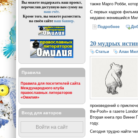
Вы можете поддержать наш проект,
также Марго Робби, котор
перечислив доступную вам сумму на
наш счёт.
С первых кадров фильма
Кроме того, вы можете разместить
недавно женившийся Милн
на своём сайте
наш баннер.
Подробнее
о Появи
До
20 мудрых исти
Статьи
Алан Ми
Правила
Правила для посетителей сайта
Международного клуба
православных литераторов
«Омилия»
произведений о приключе
the-Pooh» в газете Lond
Вход для авторов
Вторая книга про Винни 
году.
Войти на сайт
Сегодня трудно найти че