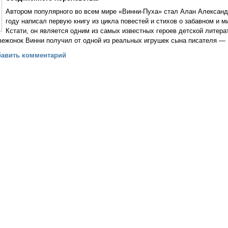
Автором популярного во всем мире «Винни-Пуха» стал Алан Александ
году написал первую книгу из цикла повестей и стихов о забавном и
Кстати, он является одним из самых известных героев детской литера
вежонок Винни получил от одной из реальных игрушек сына писателя —
-Пуха» назвали самой любимой детской книгой Великобритании
бавить комментарий