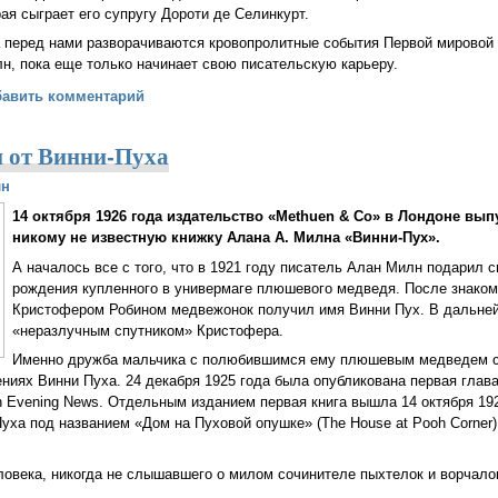
ая сыграет его супругу Дороти де Селинкурт.
 перед нами разворачиваются кровопролитные события Первой мировой 
, пока еще только начинает свою писательскую карьеру.
лись первые кадры фильма об Алане Милне
бавить комментарий
н от Винни-Пуха
лн
14 октября 1926 года издательство «Methuen & Cо» в Лондоне вып
никому не известную книжку Алана А. Милна «Винни-Пух».
А началось все с того, что в 1921 году писатель Алан Милн подарил 
рождения купленного в универмаге плюшевого медведя. После знаком
Кристофером Робином медвежонок получил имя Винни Пух. В дальне
«неразлучным спутником» Кристофера.
Именно дружба мальчика с полюбившимся ему плюшевым медведем с
ниях Винни Пуха. 24 декабря 1925 года была опубликована первая глава
on Evening News. Отдельным изданием первая книга вышла 14 октября 19
Пуха под названием «Дом на Пуховой опушке» (The House at Pooh Corner)
ловека, никогда не слышавшего о милом сочинителе пыхтелок и ворчалок