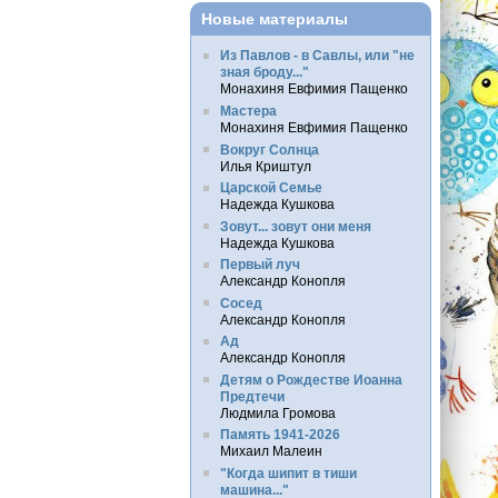
Новые материалы
Из Павлов - в Савлы, или "не
зная броду..."
Монахиня Евфимия Пащенко
Мастера
Монахиня Евфимия Пащенко
Вокруг Солнца
Илья Криштул
Царской Семье
Надежда Кушкова
Зовут... зовут они меня
Надежда Кушкова
Первый луч
Александр Конопля
Сосед
Александр Конопля
Ад
Александр Конопля
Детям о Рождестве Иоанна
Предтечи
Людмила Громова
Память 1941-2026
Михаил Малеин
"Когда шипит в тиши
машина..."