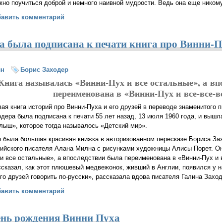
жно поучиться доброй и немного наивной мудрости. Ведь она еще никому
рых истин от Винни-Пуха
бавить комментарий
да была подписана к печати книга про Винни-П
лн
Борис Заходер
Книга называлась «Винни-Пух и все остальные», а вп
переименована в «Винни-Пух и все-все-в
ая книга историй про Винни-Пуха и его друзей в переводе знаменитого 
дера была подписана к печати 55 лет назад, 13 июля 1960 года, и вышл
лыш», которое тогда называлось «Детский мир».
о была большая красивая книжка в авторизованном пересказе Бориса За
лийского писателя Алана Милна с рисунками художницы Алисы Порет. О
и все остальные», а впоследствии была переименована в «Винни-Пух и 
сказал, как этот плюшевый медвежонок, живший в Англии, появился у на
го друзей говорить по-русски», рассказала вдова писателя Галина Заход
я 1960 года была подписана к печати книга про Винни-Пуха в перев
бавить комментарий
ень рождения Винни Пуха