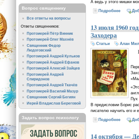
А ведь у этого мишки мо
Вопрос священнику
Подробнее
о 20 муд
До
Все ответы на вопросы
13 июля 1960 го
Ответы священников:
Заходера
Протоиерей Пётр Винник
Протоиерей Олег Махнёв
Статьи
Алан Ми
Священник Федор
Людоговский
Протоиерей Андрей Кульков
Протоиерей Андрей Ефанов
Перв
Протоиерей Алексий Зайцев
Захо
Протоиерей Андрей
«Ма
Спиридонов
Протоиерей Андрей Ткачёв
«Эт
Протоиерей Василий Мазур
анг
Священник Сергий Бегиян
Пух 
Иерей Владислав Береговой
В предисловии Борис рас
писателю научить его и е
Задать вопрос психологу
Подробнее
о 13 июл
До
14 октября — Д