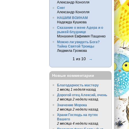
Александр Конопля
Снег
Александр Конопля
НАШИМ ВОИНАМ
Надежда Кушкова
Сказание о жене Адера и о
рыжей блуднице
Монахиня Евфимия Пащенко
Можно ли увидеть Бога?
Тайна Святой Троицы
Людмила Громова
1 из 10
→
Новые комментарии
Благодарность мастеру
1 месяц 1 неделя
назад
Дорогой отец Алексий, очень
2 месяца 2 недели
назад
Значение Морока
2 месяца 2 недели
назад
Храни Господь на путях
Вашего
2 месяца 4 недели
назад