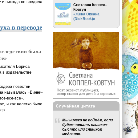
 и никогда не вредила.
Светлана Коппел-
Ковтун
«Жена Океана
(DiskBook)»
уха в переводе
оследствии была
се»
писателя Бориса
а в издательстве
ходера повестей
на называлась «Винни-
все-все-все».
с, и как нелегко было
Случайная цитата
ер.
оде Заходера
Мы ничего не поймём, если
будем читать слишком
быстро или слишком
медленно.