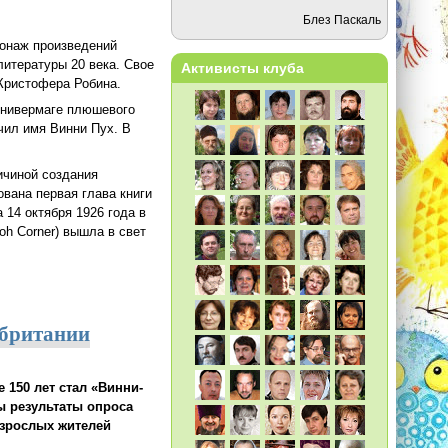
Блез Паскаль
сонаж произведений
литературы 20 века. Свое
Активисты клуба
Кристофера Робина.
универмаге плюшевого
чил имя Винни Пух. В
чиной создания
ована первая глава книги
 14 октября 1926 года в
oh Corner) вышла в свет
обритании
 150 лет стал «Винни-
ы результаты опроса
взрослых жителей