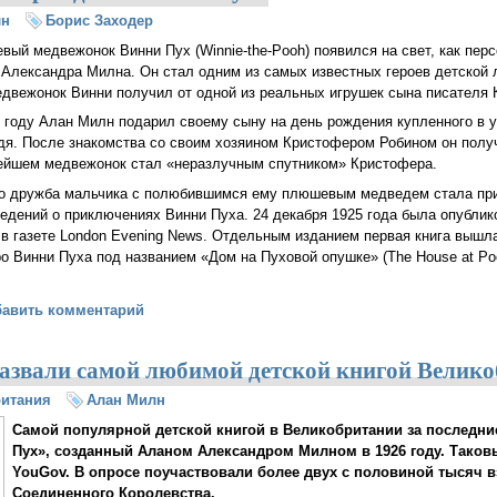
лн
Борис Заходер
ый медвежонок Винни Пух (Winnie-the-Pooh) появился на свет, как пер
Александра Милна. Он стал одним из самых известных героев детской 
двежонок Винни получил от одной из реальных игрушек сына писателя 
 году Алан Милн подарил своему сыну на день рождения купленного в 
дя. После знакомства со своим хозяином Кристофером Робином он полу
ейшем медвежонок стал «неразлучным спутником» Кристофера.
о дружба мальчика с полюбившимся ему плюшевым медведем стала при
едений о приключениях Винни Пуха. 24 декабря 1925 года была опублик
 в газете London Evening News. Отдельным изданием первая книга вышла
ро Винни Пуха под названием «Дом на Пуховой опушке» (The House at Po
ября — День рождения Винни Пуха
бавить комментарий
азвали самой любимой детской книгой Велик
итания
Алан Милн
Самой популярной детской книгой в Великобритании за последние
Пух», созданный Аланом Александром Милном в 1926 году. Таков
YouGov.
В опросе поучаствовали более двух с половиной тысяч 
Соединенного Королевства.