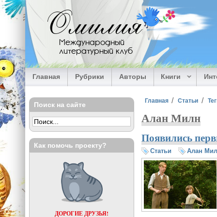
Перейти к основному содержанию
Омилия
Международный
литературный клуб
Главная
Рубрики
Авторы
Книги
Ин
Вы здесь
Главная
Статьи
Тег
Поиск на сайте
Алан Милн
Появились перв
Как помочь проекту?
Статьи
Алан Ми
ДОРОГИЕ ДРУЗЬЯ!