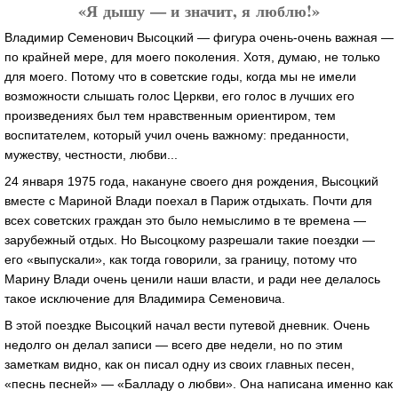
«Я дышу — и значит, я люблю!»
Владимир Семенович Высоцкий — фигура очень-очень важная —
по крайней мере, для моего поколения. Хотя, думаю, не только
для моего. Потому что в советские годы, когда мы не имели
возможности слышать голос Церкви, его голос в лучших его
произведениях был тем нравственным ориентиром, тем
воспитателем, который учил очень важному: преданности,
мужеству, честности, любви...
24 января 1975 года, накануне своего дня рождения, Высоцкий
вместе с Мариной Влади поехал в Париж отдыхать. Почти для
всех советских граждан это было немыслимо в те времена —
зарубежный отдых. Но Высоцкому разрешали такие поездки —
его «выпускали», как тогда говорили, за границу, потому что
Марину Влади очень ценили наши власти, и ради нее делалось
такое исключение для Владимира Семеновича.
В этой поездке Высоцкий начал вести путевой дневник. Очень
недолго он делал записи — всего две недели, но по этим
заметкам видно, как он писал одну из своих главных песен,
«песнь песней» — «Балладу о любви». Она написана именно как