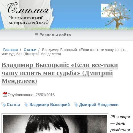
Перейти к основному содержанию
Омилия
Международный
литературный клуб
☰ Разделы сайта
Вы здесь
Главная
Статьи
Владимир Высоцкий: «Если все-таки чашу испить
мне судьба» (Дмитрий Менделеев)
Владимир Высоцкий: «Если все-таки
чашу испить мне судьба» (Дмитрий
Менделеев)
Опубликовано: 25/01/2016
Статьи
Владимир Высоцкий
Дмитрий Менделеев
25 января
— день
рождения