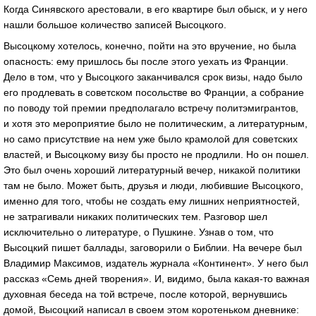
Когда Синявского арестовали, в его квартире был обыск, и у него
нашли большое количество записей Высоцкого.
Высоцкому хотелось, конечно, пойти на это вручение, но была
опасность: ему пришлось бы после этого уехать из Франции.
Дело в том, что у Высоцкого заканчивался срок визы, надо было
его продлевать в советском посольстве во Франции, а собрание
по поводу той премии предполагало встречу политэмигрантов,
и хотя это мероприятие было не политическим, а литературным,
но само присутствие на нем уже было крамолой для советских
властей, и Высоцкому визу бы просто не продлили. Но он пошел.
Это был очень хороший литературный вечер, никакой политики
там не было. Может быть, друзья и люди, любившие Высоцкого,
именно для того, чтобы не создать ему лишних неприятностей,
не затрагивали никаких политических тем. Разговор шел
исключительно о литературе, о Пушкине. Узнав о том, что
Высоцкий пишет баллады, заговорили о Библии. На вечере был
Владимир Максимов, издатель журнала «Континент». У него был
рассказ «Семь дней творения». И, видимо, была какая-то важная
духовная беседа на той встрече, после которой, вернувшись
домой, Высоцкий написал в своем этом коротеньком дневнике: