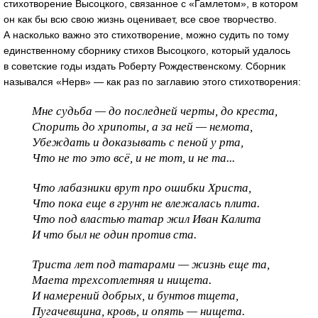
стихотворение Высоцкого, связанное с «Гамлетом», в котором
он как бы всю свою жизнь оценивает, все свое творчество.
А насколько важно это стихотворение, можно судить по тому
единственному сборнику стихов Высоцкого, который удалось
в советские годы издать Роберту Рождественскому. Сборник
назывался «Нерв» — как раз по заглавию этого стихотворения:
Мне судьба — до последней черты, до креста,
Спорить до хрипоты, а за ней — немота,
Убеждать и доказывать с пеной у рта,
Что не то это всё, и не тот, и не та...
Что лабазники врут про ошибки Христа,
Что пока еще в грунт не влежалась плита.
Что под властью татар жил Иван Калита
И что был не один против ста.
Триста лет под татарами — жизнь еще та,
Маета трехсотлетняя и нищета.
И намерений добрых, и бунтов тщета,
Пугачевщина, кровь, и опять — нищета.