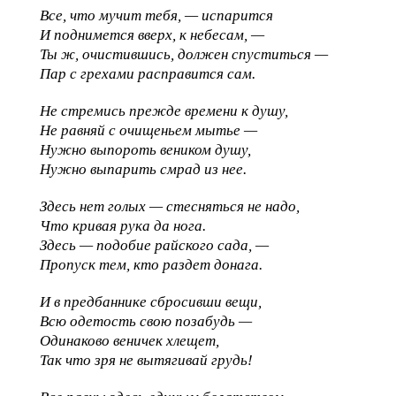
Все, что мучит тебя, — испарится
И поднимется вверх, к небесам, —
Ты ж, очистившись, должен спуститься —
Пар с грехами расправится сам.
Не стремись прежде времени к душу,
Не равняй с очищеньем мытье —
Нужно выпороть веником душу,
Нужно выпарить смрад из нее.
Здесь нет голых — стесняться не надо,
Что кривая рука да нога.
Здесь — подобие райского сада, —
Пропуск тем, кто раздет донага.
И в предбаннике сбросивши вещи,
Всю одетость свою позабудь —
Одинаково веничек хлещет,
Так что зря не вытягивай грудь!