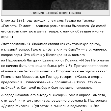
Владимир Высоцкий в роли Гамлета
В том же 1971 году выходит спектакль Театра на Таганке
«Гамлет». Гамлет — главная роль в жизни Высоцкого. До самой
его смерти спектакль шел в театре, с ним он объездил многие
страны.
Этот спектакль Ю. Любимов ставил как христианскую притчу,
и главный вопрос Гамлета «Быть или не быть?» — это, конечно,
вопрос веры. Это «быть» у Шекспира из читаемого
на Пасхальной Литургии Евангелия от Иоанна: «И без Него ничто
не начало быть, что начало быть» (
Ин. 1:3
). Противопоставление
«быть» и «не быть» отсылает и к Второзаконию — одной из книг
Пятикнижия Моисеева, где Господь говорит: «Жизнь и смерть
предложил я... благословение и проклятие» (
Втор. 30:19
) —
выбирайте. Как такой выбор и был поставлен спектакль.
А перед началом его выходил Высоцкий, уже в образе Гамлета,
с гитарой, и читал стихи из запрещенного романа Б. Пастернака
«Доктор Живаго»: «Гул затих, я вышел на подмостки...» Это