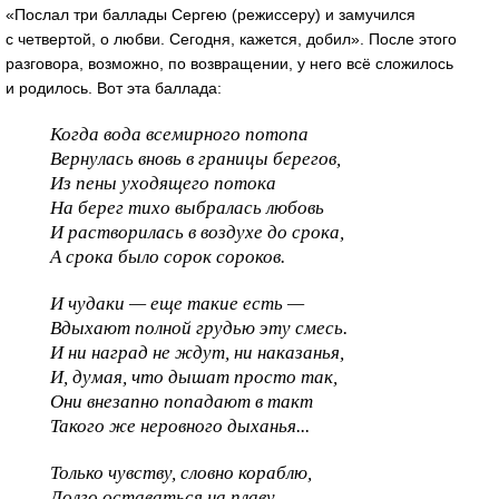
«Послал три баллады Сергею (режиссеру) и замучился
с четвертой, о любви. Сегодня, кажется, добил». После этого
разговора, возможно, по возвращении, у него всё сложилось
и родилось. Вот эта баллада:
Когда вода всемирного потопа
Вернулась вновь в границы берегов,
Из пены уходящего потока
На берег тихо выбралась любовь
И растворилась в воздухе до срока,
А срока было сорок сороков.
И чудаки — еще такие есть —
Вдыхают полной грудью эту смесь.
И ни наград не ждут, ни наказанья,
И, думая, что дышат просто так,
Они внезапно попадают в такт
Такого же неровного дыханья...
Только чувству, словно кораблю,
Долго оставаться на плаву,