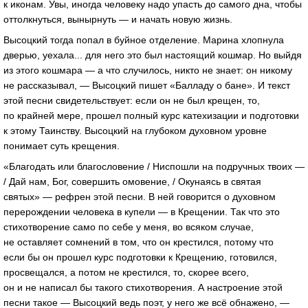
к иконам. Увы, иногда человеку надо упасть до самого дна, чтобы
оттолкнуться, вынырнуть — и начать новую жизнь.
Высоцкий тогда попал в буйное отделение. Марина хлопнула
дверью, уехала... для него это был настоящий кошмар. Но выйдя
из этого кошмара — а что случилось, никто не знает: он никому
не рассказывал, — Высоцкий пишет «Балладу о бане». И текст
этой песни свидетельствует: если он не был крещен, то,
по крайней мере, прошел полный курс катехизации и подготовки
к этому Таинству. Высоцкий на глубоком духовном уровне
понимает суть крещения.
«Благодать или благословение / Ниспошли на подручных твоих —
/ Дай нам, Бог, совершить омовение, / Окунаясь в святая
святых» — рефрен этой песни. В ней говорится о духовном
перерождении человека в купели — в Крещении. Так что это
стихотворение само по себе у меня, во всяком случае,
не оставляет сомнений в том, что он крестился, потому что
если бы он прошел курс подготовки к Крещению, готовился,
просвещался, а потом не крестился, то, скорее всего,
он и не написал бы такого стихотворения. А настроение этой
песни такое — Высоцкий ведь поэт, у него же всё обнажено, —