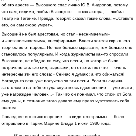
об его аресте — Высоцкого спас лично Ю.В. Андропов, потому
что сам, видимо, любил Высоцкого — и как актера, — любил
Театр на Таганке. Правда, говорят, сказал такие слова: «Оставьте
его, он сам скоро умрет».
Высоцкий не был арестован, но стал «неснимаемым»
и «незаписываемым», «неэфирным». Власти хотели скрыть его
творчество от народа. Но чем больше скрывали, тем больше оно
становилось популярным. И когда журналисты как-то спросили
Высоцкого, не обидно ли ему, что песни, на которые было
потрачено столько сил, вырезали, он ответил вот что — очень
интересны эти его слова: «Сейчас я думаю: а что обижаться!
Награда-то ведь уже получена за эти песни. Если ты сидишь
за столом и на тебя оттуда спустилось вдохновение — уже хватит,
уже награжден человек...» Так что он понимал, что стихи от Бога
ему даны, и сознание этого давало ему право чувствовать себя
поэтом.
Последнее его стихотворение — в виде телеграммы — было
отправлено в Париж Марине Влади 1 июля 1980 года:
И снизу лед, и сверху — маюсь между: