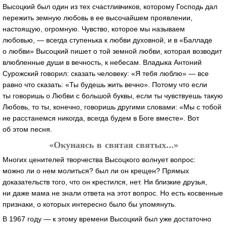
Высоцкий был один из тех счастливчиков, которому Господь дал
пережить земную любовь в ее высочайшем проявлении,
настоящую, огромную. Чувство, которое мы называем
любовью, — всегда ступенька к любви духовной, и в «Балладе
о любви» Высоцкий пишет о той земной любви, которая возводит
влюбленные души в вечность, к небесам. Владыка Антоний
Сурожский говорил: сказать человеку: «Я тебя люблю» — все
равно что сказать: «Ты будешь жить вечно». Потому что если
ты говоришь о Любви с большой буквы, если ты чувствуешь такую
Любовь, то ты, конечно, говоришь другими словами: «Мы с тобой
не расстанемся никогда, всегда будем в Боге вместе». Вот
об этом песня.
«Окунаясь в святая святых...»
Многих ценителей творчества Высоцкого волнует вопрос:
можно ли о нем молиться? был ли он крещен? Прямых
доказательств того, что он крестился, нет. Ни близкие друзья,
ни даже мама не знали ответа на этот вопрос. Но есть косвенные
признаки, о которых интересно было бы упомянуть.
В 1967 году — к этому времени Высоцкий был уже достаточно