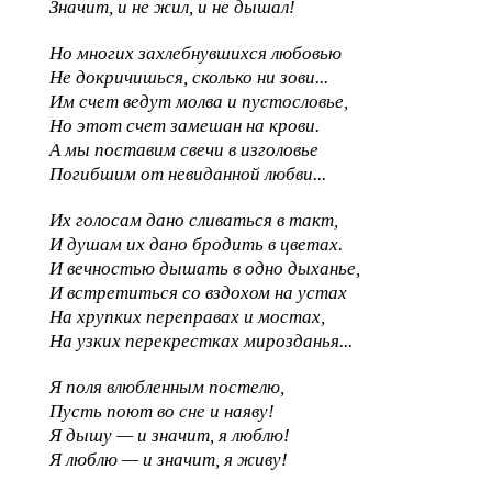
Значит, и не жил, и не дышал!
Но многих захлебнувшихся любовью
Не докричишься, сколько ни зови...
Им счет ведут молва и пустословье,
Но этот счет замешан на крови.
А мы поставим свечи в изголовье
Погибшим от невиданной любви...
Их голосам дано сливаться в такт,
И душам их дано бродить в цветах.
И вечностью дышать в одно дыханье,
И встретиться со вздохом на устах
На хрупких переправах и мостах,
На узких перекрестках мирозданья...
Я поля влюбленным постелю,
Пусть поют во сне и наяву!
Я дышу — и значит, я люблю!
Я люблю — и значит, я живу!