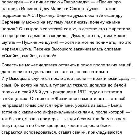
популярен — он пишет свою «Гаврилиаду» — «Песню про
плотника Иосифа, Деву Марию и Святого Духа» — такое
подражание А.С. Пушкину. Видимо думал: если Александру
Сергеевичу можно на эту тему
так
писать, почему же мне
нельзя? Он вырос в советской семье, в детстве его не крестили,
о вере речи в доме не заходило... Думал, что над этим можно
шутить — Пушкин же шутил! — хотя не мог не понимать, что это
мерзкая шутка. Песенка Высоцкого заканчивалась словами:
«Смейся, смейся, сатана!»
Совесть не может человека оставить в покое после таких вещей,
даже если это сделалось вот так вот, не сознательно.
И у Высоцкого случился после этой песни — практически сразу —
срыв. Он долго не пил, а тут запил тяжело, допился до белой
горячки и свой 33-й день рождения в 1971 году он встретил
в «Кащенко». Он пишет: «Жизни после смерти нет — это всё
неправда! Ночью снятся черти мне, убежав из ада...» Была
встреча с какими-то инфернальными силами, после которой —
так бывает, я знаю примеры — люди безотчетно бегут в храм.
Бегут и, если не были крещены, крестятся, если были —
стараются исповедоваться, ставят свечки, прикладываются