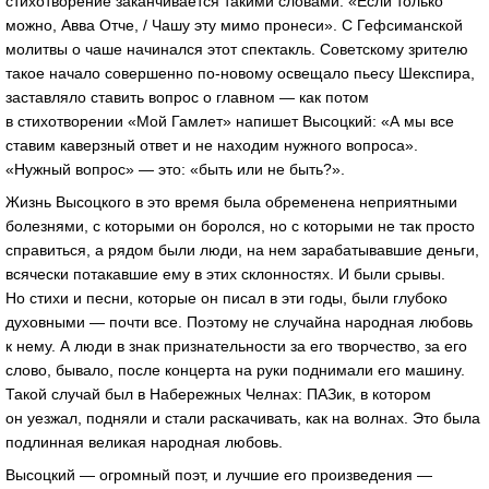
стихотворение заканчивается такими словами: «Если только
можно, Авва Отче, / Чашу эту мимо пронеси». С Гефсиманской
молитвы о чаше начинался этот спектакль. Советскому зрителю
такое начало совершенно по-новому освещало пьесу Шекспира,
заставляло ставить вопрос о главном — как потом
в стихотворении «Мой Гамлет» напишет Высоцкий: «А мы все
ставим каверзный ответ и не находим нужного вопроса».
«Нужный вопрос» — это: «быть или не быть?».
Жизнь Высоцкого в это время была обременена неприятными
болезнями, с которыми он боролся, но с которыми не так просто
справиться, а рядом были люди, на нем зарабатывавшие деньги,
всячески потакавшие ему в этих склонностях. И были срывы.
Но стихи и песни, которые он писал в эти годы, были глубоко
духовными — почти все. Поэтому не случайна народная любовь
к нему. А люди в знак признательности за его творчество, за его
слово, бывало, после концерта на руки поднимали его машину.
Такой случай был в Набережных Челнах: ПАЗик, в котором
он уезжал, подняли и стали раскачивать, как на волнах. Это была
подлинная великая народная любовь.
Высоцкий — огромный поэт, и лучшие его произведения —