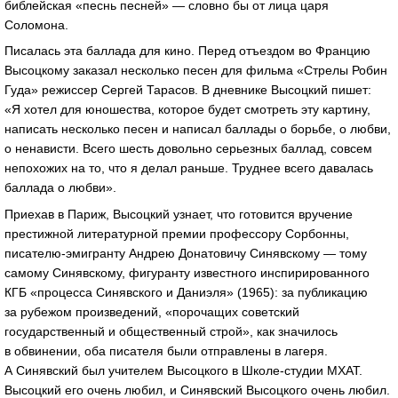
библейская «песнь песней» — словно бы от лица царя
Соломона.
Писалась эта баллада для кино. Перед отъездом во Францию
Высоцкому заказал несколько песен для фильма «Стрелы Робин
Гуда» режиссер Сергей Тарасов. В дневнике Высоцкий пишет:
«Я хотел для юношества, которое будет смотреть эту картину,
написать несколько песен и написал баллады о борьбе, о любви,
о ненависти. Всего шесть довольно серьезных баллад, совсем
непохожих на то, что я делал раньше. Труднее всего давалась
баллада о любви».
Приехав в Париж, Высоцкий узнает, что готовится вручение
престижной литературной премии профессору Сорбонны,
писателю-эмигранту Андрею Донатовичу Синявскому — тому
самому Синявскому, фигуранту известного инспирированного
КГБ «процесса Синявского и Даниэля» (1965): за публикацию
за рубежом произведений, «порочащих советский
государственный и общественный строй», как значилось
в обвинении, оба писателя были отправлены в лагеря.
А Синявский был учителем Высоцкого в Школе-студии МХАТ.
Высоцкий его очень любил, и Синявский Высоцкого очень любил.