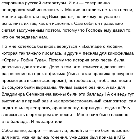
сокровища русской литературы. И он — совершенно
неподражаемый исполнитель. Многие пытались петь его песни,
многие «работали под Высоцкого», но никому не удается
исполнить их так, как он исполнял. Сам себя он правильно
считал заслуженным поэтом, потому что Господь ему давал то,
что он передавал нам.
Но мне хотелось бы вновь вернуться к «Балладе о любви»,
которая так тяжело писалась, и другим песням для кинофильма
«Стрелы Робин Гуда». Потому что история этих песен была
довольно драматична. Дело в том, что, комиссия, дававшая
разрешение на прокат фильма (была такая практика цензурных
просмотров в советское время), потребовала, чтобы все песни
Высоцкого были вырезаны. Фильм вышел без них. А как для
Владимира Семеновича важны были эти баллады! А он ведь тут
выступил в первый раз и как профессиональный композитор: сам
подготовил оркестровку, аранжировку, партитуры, ездил в Ригу
записывать с оркестром эти песни... Много сил было вложено
в те баллады. И их запретили.
Собственно, запрет — песен ли, ролей ли — не был новостью
для него, уже начались гонения, уже даже был приказ в КГБ