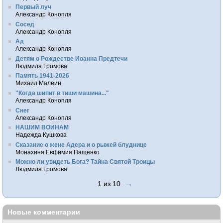
Первый луч
Александр Конопля
Сосед
Александр Конопля
Ад
Александр Конопля
Детям о Рождестве Иоанна Предтечи
Людмила Громова
Память 1941-2026
Михаил Малеин
"Когда шипит в тиши машина..."
Александр Конопля
Снег
Александр Конопля
НАШИМ ВОИНАМ
Надежда Кушкова
Сказание о жене Адера и о рыжей блуднице
Монахиня Евфимия Пащенко
Можно ли увидеть Бога? Тайна Святой Троицы
Людмила Громова
1 из 10
→
Новые комментарии