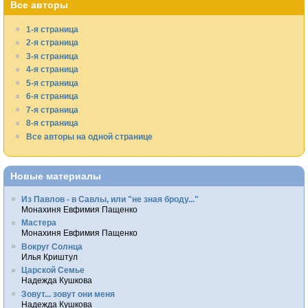
Все авторы
1-я страница
2-я страница
3-я страница
4-я страница
5-я страница
6-я страница
7-я страница
8-я страница
Все авторы на одной странице
Новые материалы
Из Павлов - в Савлы, или "не зная броду..."
Монахиня Евфимия Пащенко
Мастера
Монахиня Евфимия Пащенко
Вокруг Солнца
Илья Криштул
Царской Семье
Надежда Кушкова
Зовут... зовут они меня
Надежда Кушкова