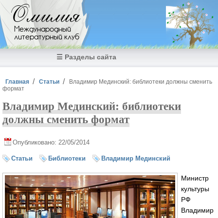
Перейти к основному содержанию
Омилия
Международный
литературный клуб
☰ Разделы сайта
Вы здесь
Главная
Статьи
Владимир Мединский: библиотеки должны сменить
формат
Владимир Мединский: библиотеки
должны сменить формат
Опубликовано: 22/05/2014
Статьи
Библиотеки
Владимир Мединский
Министр
культуры
РФ
Владимир