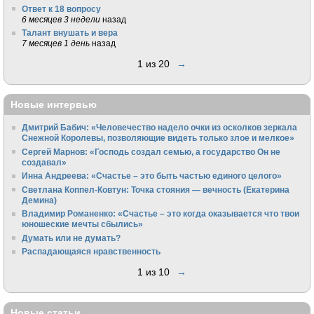
Ответ к 18 вопросу
6 месяцев 3 недели
назад
Талант внушать и вера
7 месяцев 1 день
назад
1 из 20
→
Новые интервью
Дмитрий Бабич: «Человечество надело очки из осколков зеркала
Снежной Королевы, позволяющие видеть только злое и мелкое»
Сергей Марнов: «Господь создал семью, а государство Он не
создавал»
Инна Андреева: «Счастье – это быть частью единого целого»
Светлана Коппел-Ковтун: Точка стояния — вечность (Екатерина
Демина)
Владимир Романенко: «Счастье – это когда оказывается что твои
юношеские мечты сбылись»
Думать или не думать?
Распадающаяся нравственность
1 из 10
→
Новые статьи