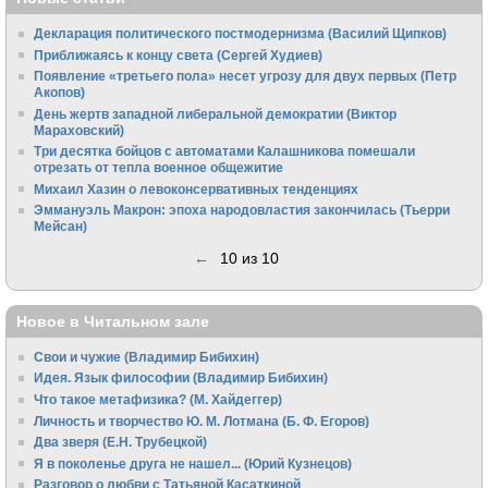
Декларация политического постмодернизма (Василий Щипков)
Приближаясь к концу света (Сергей Худиев)
Появление «третьего пола» несет угрозу для двух первых (Петр
Акопов)
День жертв западной либеральной демократии (Виктор
Мараховский)
Три десятка бойцов с автоматами Калашникова помешали
отрезать от тепла военное общежитие
Михаил Хазин о левоконсервативных тенденциях
Эммануэль Макрон: эпоха народовластия закончилась (Тьерри
Мейсан)
←
10 из 10
Новое в Читальном зале
Свои и чужие (Владимир Бибихин)
Идея. Язык философии (Владимир Бибихин)
Что такое метафизика? (М. Хайдеггер)
Личность и творчество Ю. М. Лотмана (Б. Ф. Егоров)
Два зверя (Е.Н. Трубецкой)
Я в поколенье друга не нашел... (Юрий Кузнецов)
Разговор о любви с Татьяной Касаткиной