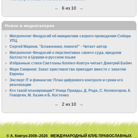
←
6 из 10
→
Новое в медиагалерее
Митрополит Феодосий об инициативе скорого проведения Собора
УПЦ
Сергей Марнов. "Блаженная, помоги!" - Читает автор
Митрополит Феодосий о перспективах своего суда, вредном
балласте в Церкви и русском языке
Избранные стихи Светланы Коппел-Ковтун читает Дмитрий Бабич
Марк Смирнов: Закат христианства приходит вместе с закатом
Европы
Эксперт IT и финансов: План цифрового контроля и сроки его
реализации
Кто такой планировщик? Улица Правды. Д. Роде, С. Колмогоров, К.
Геворгян, М. Хазин и Б. Костенко
←
2 из 10
→
© А. Ковтун 2008–2026 МЕЖДУНАРОДНЫЙ КЛУБ ПРАВОСЛАВНЫХ