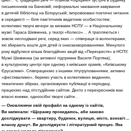
письменників на Банковій; неформальні
чаювання-кавування
в дитячій бібліотеці на Білоруській; імпровізовані поетичні читання
в середмісті — біля пам’ятників видатним особистостям;
колективні творчі вечори за межами НСПУ — в Національному
музеї Тараса Шевченка, у театрі «Колесо»… А трапляються і
зовсім несподівані речі, серед яких — співпраця із волонтерами,
які збирають кошти для дітей із онкозахворюваннями. Минулого
року відбулися кілька благодійних акцій від «Перехрестя» в НСПУ,
Музеї Шевченка (за активної підтримки Василя Портяка),
в культурному центрі при одному з київських храмів, «Київському
Єрусалимі». Співпрацюємо з іншими літугрупованнями, активно
«фестивалимо», беремо участь в колективних виданнях,
тематичних збірках, організовуємо публікації в періодиці,
працюємо над літстудійним сайтом. Дехто з перехресників має
власні книжки, одноосібні творчі сайти…
— Оновлюючи свій профайл на одному із сайтів,
Ви написали: «Щоранку прокидаюсь, аби заново
досліджувати — квартиру, будинок, вулицю, місто, всесвіт…
власну душу». Ви досліджуєте і літературний процес. Яка
сьогодні молода література?