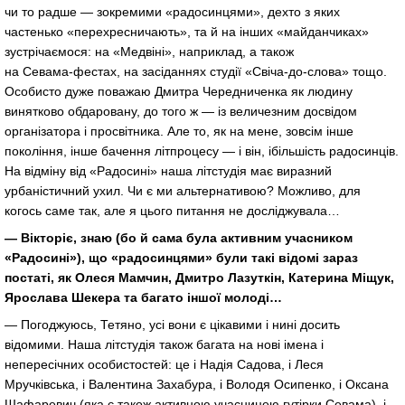
чи то радше — зокремими «радосинцями», дехто з яких
частенько «перехресничають», та й на інших «майданчиках»
зустрічаємося: на «Медвіні», наприклад, а також
на
Севама-фестах
, на засіданнях студії «
Свіча-до-слова»
тощо.
Особисто дуже поважаю Дмитра Чередниченка як людину
винятково обдаровану, до того ж — із величезним досвідом
організатора і просвітника. Але то, як на мене, зовсім інше
покоління, інше бачення літпроцесу — і він, ібільшість радосинців.
На відміну від «Радосині» наша літстудія має виразний
урбаністичний ухил. Чи є ми альтернативою? Можливо, для
когось саме так, але я цього питання не досліджувала…
— Вікторіє, знаю (бо й сама була активним учасником
«Радосині»), що «радосинцями» були такі відомі зараз
постаті, як Олеся Мамчин, Дмитро Лазуткін, Катерина Міщук,
Ярослава Шекера та багато іншої молоді…
— Погоджуюсь, Тетяно, усі вони є цікавими і нині досить
відомими. Наша літстудія також багата на нові імена і
непересічних особистостей: це і Надія Садова, і Леся
Мручківська, і Валентина Захабура, і Володя Осипенко, і Оксана
Шафаревич (яка є також активною учасницею гутірки Севама), і