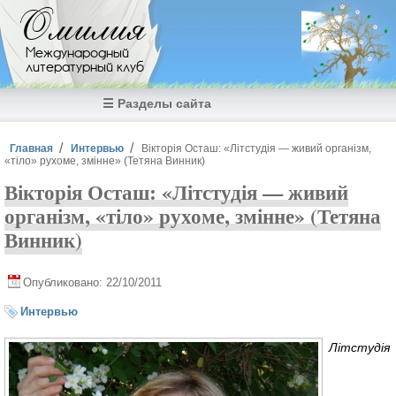
Перейти к основному содержанию
Омилия
Международный
литературный клуб
☰ Разделы сайта
Вы здесь
Главная
Интервью
Вікторія Осташ: «Літстудія — живий організм,
«тіло» рухоме, змінне» (Тетяна Винник)
Вікторія Осташ: «Літстудія — живий
організм, «тіло» рухоме, змінне» (Тетяна
Винник)
Опубликовано: 22/10/2011
Интервью
Літстудія