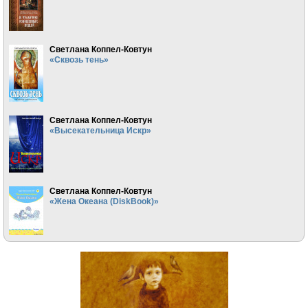
Светлана Коппел-Ковтун
«Сквозь тень»
Светлана Коппел-Ковтун
«Высекательница Искр»
Светлана Коппел-Ковтун
«Жена Океана (DiskBook)»