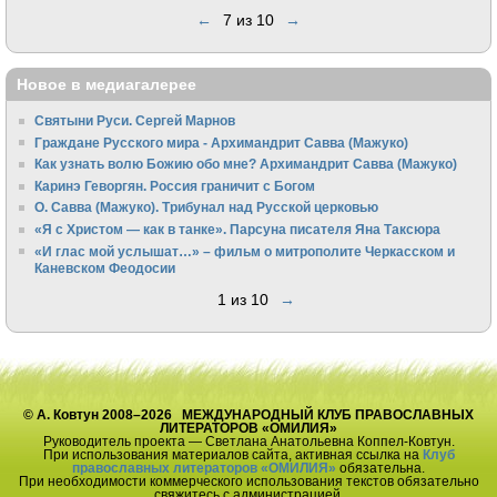
←
7 из 10
→
Новое в медиагалерее
Святыни Руси. Сергей Марнов
Граждане Русского мира - Архимандрит Савва (Мажуко)
Как узнать волю Божию обо мне? Архимандрит Савва (Мажуко)
Каринэ Геворгян. Россия граничит с Богом
О. Савва (Мажуко). Трибунал над Русской церковью
«Я с Христом — как в танке». Парсуна писателя Яна Таксюра
«И глас мой услышат…» – фильм о митрополите Черкасском и
Каневском Феодосии
1 из 10
→
© А. Ковтун 2008–2026 МЕЖДУНАРОДНЫЙ КЛУБ ПРАВОСЛАВНЫХ
ЛИТЕРАТОРОВ «ОМИЛИЯ»
Руководитель проекта — Светлана Анатольевна Коппел-Ковтун.
При использования материалов сайта, активная ссылка на
Клуб
православных литераторов «ОМИЛИЯ»
обязательна.
При необходимости коммерческого использования текстов обязательно
свяжитесь с администрацией.