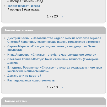
6 месяцев 3 недели
назад
Талант внушать и вера
7 месяцев 1 день
назад
1 из 20
→
Новые интервью
Дмитрий Бабич: «Человечество надело очки из осколков зеркала
Снежной Королевы, позволяющие видеть только злое и мелкое»
Сергей Марнов: «Господь создал семью, а государство Он не
создавал»
Инна Андреева: «Счастье – это быть частью единого целого»
Светлана Коппел-Ковтун: Точка стояния — вечность (Екатерина
Демина)
Владимир Романенко: «Счастье – это когда оказывается что твои
юношеские мечты сбылись»
Думать или не думать?
Распадающаяся нравственность
1 из 10
→
Новые статьи