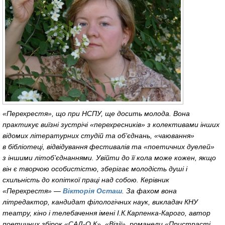
«Перехрестя», що при НСПУ, ще досить молода. Вона
практикує виїзні зустрічі «перехресників» з колективами інших
відомих літературних студій та об’єднань, «чаювання»
в бібліотеці, відвідування фестивалів та «поетичних дуелей»
з іншими літоб’єднаннями. Увійти до її кола може кожен, якщо
він є творчою особистістю, зберігає молодість душі і
схильність до копіткої праці над собою. Керівник
«Перехрестя» —
Вікторія Осташ
. За фахом вона
літредактор, кандидат філологічних наук, викладач КНУ
театру, кіно і телебачення імені І.К.
Карпенка-Карого
, автор
поетичних збірок
«САД-О
.К», «Візії», романели «Пристрасті