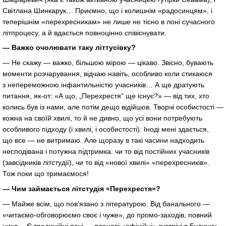
Світлана Шинкарук… Приємно, що і колишнім «радосинцям», і
теперішнім «перехресникам» не лише не тісно в лоні сучасного
літпроцесу, а й вдається повноцінно співіснувати.
— Важко очолювати таку літтусівку?
— Не скажу — важко, більшою мірою — цікаво. Звісно, бувають
моменти розчарування, відчаю навіть, особливо коли стикаюся
з непереможною інфантильністю учасників… А ще дратують
питання,
як-от
: «А що, „Перехрестя“ ще існує?» — від тих, хто
колись був із нами, але потім дещо відійшов. Творчі особистості —
кожна на своїй хвилі, то й не дивно, що усі вони потребують
особливого підходу (і хвилі, і особистості). Іноді мені здається,
що все — не витримаю. Але щоразу в такі часини надходить
несподівана і потужна підтримка: чи то від постійних учасників
(завсідників літстудії), чи то від «нової хвилі» «перехресників».
Тож поки що тримаємося!
— Чим займається літстудія «Перехрестя»?
— Майже всім, що пов’язано з літературою. Від банального —
«
читаємо-обговорюємо
своє і чуже», до
промо-заходів
, повний
цикл… Є традиційні речі — планові «офіційні» зустрічі в Будинку