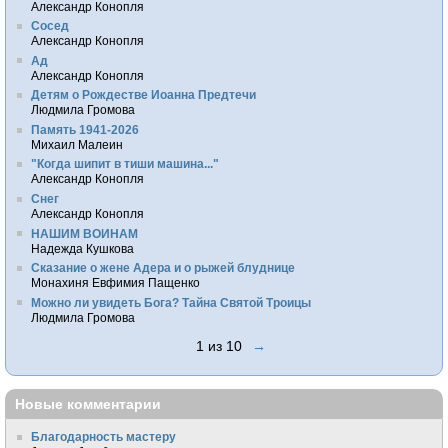
Александр Конопля
Сосед
Александр Конопля
Ад
Александр Конопля
Детям о Рождестве Иоанна Предтечи
Людмила Громова
Память 1941-2026
Михаил Малеин
"Когда шипит в тиши машина..."
Александр Конопля
Снег
Александр Конопля
НАШИМ ВОИНАМ
Надежда Кушкова
Сказание о жене Адера и о рыжей блуднице
Монахиня Евфимия Пащенко
Можно ли увидеть Бога? Тайна Святой Троицы
Людмила Громова
1 из 10
→
Новые комментарии
Благодарность мастеру