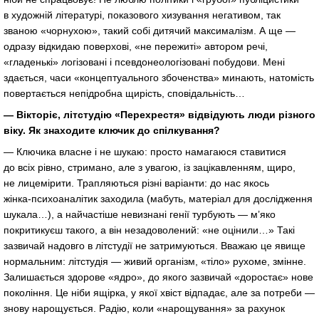
в художній літературі, показового хизування негативом, так
званою «чорнухою», такий собі дитячий максималізм. А ще —
одразу відкидаю поверхові, «не пережиті» автором речі,
«гладенькі» логізовані і псевдонеологізовані побудови. Мені
здається, часи «концептуального збоченства» минають, натомість
повертається непідробна щирість, сповідальність…
— Вікторіє, літстудію «Перехрестя» відвідують люди різного
віку. Як знаходите ключик до спілкування?
— Ключика власне і не шукаю: просто намагаюся ставитися
до всіх рівно, стримано, але з увагою, із зацікавленням, щиро,
не лицемірити. Трапляються різні варіанти: до нас якось
жінка-психоаналітик
заходила (мабуть, матеріал для дослідження
шукала…), а найчастіше невизнані генії турбують — м’яко
покритикуєш такого, а він незадоволений: «не оцінили…» Такі
зазвичай надовго в літстудії не затримуються. Вважаю це явище
нормальним: літстудія — живий організм, «тіло» рухоме, змінне.
Залишається здорове «ядро», до якого зазвичай «доростає» нове
покоління. Це ніби ящірка, у якої хвіст відпадає, але за потреби —
знову нарощується. Радію, коли «нарощування» за рахунок