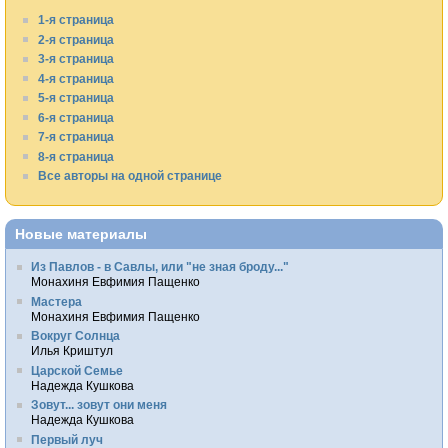
1-я страница
2-я страница
3-я страница
4-я страница
5-я страница
6-я страница
7-я страница
8-я страница
Все авторы на одной странице
Новые материалы
Из Павлов - в Савлы, или "не зная броду..."
Монахиня Евфимия Пащенко
Мастера
Монахиня Евфимия Пащенко
Вокруг Солнца
Илья Криштул
Царской Семье
Надежда Кушкова
Зовут... зовут они меня
Надежда Кушкова
Первый луч