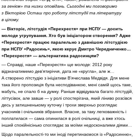
за генієм» та низки оповідань. Сьогодні ми поговоримо
з Вікторією Осташ про роботу літстудії та літературу
в цілому.
— Вікторіє, літстудія «Перехрестя» при НСПУ — досить
молоде угрупування. Хто був ініціатором створення? Адже
«Перехрестя» працює паралельно з давнішою літстудією
при НСПУ «Радосинь», якою керує Дмитро Чередниченко…
«Перехрестя» — альтернатива радосинцям?
— Справді, наше «Перехрестя» ще молоде: 2012 року
відзначатимемо дев’ятиріччя, дата не «кругла», але ж…
А створено літстудію з ініціативи В’ячеслава Медвідя. Для мене
така його пропозиція була несподіванкою, мені самій щось таке,
мабуть, не спало б на думку. Раніше відвідувала багато літстудій,
літтусівок, але завше — у ролі спостерігача, який ліниво розсівся
десь у затишненькому куточку і трохи зверхньо розглядає
учасників і очільників зібрання. Власне, за таку легковажність і
поплатилася — сама опинилася в ролі очільниці, а вже хтось
інший спокійнісінько споглядає за моїми недосконалими діями…
Щодо
паралельності-то
ми іноді перетинаємося із «Радосинню»,