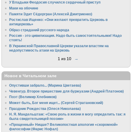
У Владыки Феодосия случился сердечный приступ
Маки на обочине
Памяти Эдит Сёдергран (Алексей Дмитриенко)
Ростислав Ищенко: «Они желают превратить Церковь в
антицерковь»
Образ страданий русского народа
Россия - это цивилизация. Надо быть самостоятельными! Надо
стоять!
В Украинской Православной Церкви указали властям на
недопустимость атаки на Церковь
1 из 10
→
Новое в Читальном зале
Опустивши забрало... (Марина Цветаева)
Чевенгур. Второе пришествие для буржуазии (Андрей Платонов)
Поэт (Велимир Хлебников)
Может быть, Бог меня ищет... (Сергей Стратановский)
Праздник Рождества (Олеся Николаева)
Н. Я. Мандельштам: «Свою pоль в жизни я могу опpеделить так: я
была свидетельницей поэзии»
«Прощенный» Ницше? Великопостная апология «скоромной»
философии (Фарис Нофал)