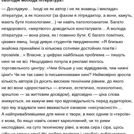
— Досліджую… Іноді не як автор і не як знавець і викладач
літератури, а як психолог (за фахом я літредактор, а вони, кажуть,
мають бути психологами…) чи навіть патологоанатом. Багато
нездорового, «мертвого» доводиться констатувати… А молода
література — вона різна, як і повинно бути. Є багато помітних,
цікавих явищ. Іноді дивую студентів твердженням: «Я близько
знайома принаймні із кількома сотнями достойних поетів і
прозаїків…» Власне, у цифрах найбільша проблема — пишуть
нині чи не всі. Нещодавно почула в рекламі якогось
торговельного центру: «Чим більше у нас відвідувачів, тим нижчі
ціни!» Чи не так само із письменниками нині? Неймовірно зросла
кількість авторів (із досить високим технічним рівнем, до якого
не всі вони «доростають» — етично, естетично, психологічно,
зрештою — за життєвим досвідом), відповідно — ціна слова
знижується, не кажучи вже про відповідальність перед аудиторією,
про яку згадувати нині вважається ознакою «несучасності»…
А найпривабливішими для мене є твори, в яких одним із «героїв»
є мова, бо якщо навіть сюжет карколомний, чи то рими
несподівані, на суто технічному рівні, а мова сира і сіра, щось
ніби не спрацьовує! Не люблю політики і «грубої» публіцистики