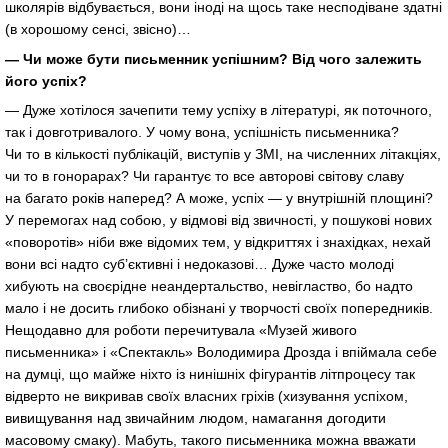
школярів відбувається, вони іноді на щось таке несподіване здатні
(в хорошому сенсі, звісно)…
— Чи може бути письменник успішним? Від чого залежить
його успіх?
— Дуже хотілося зачепити тему успіху в літературі, як поточного,
так і довготривалого. У чому вона, успішність письменника?
Чи то в кількості публікацій, виступів у ЗМІ, на численних літакціях,
чи то в гонорарах? Чи гарантує то все авторові світову славу
на багато років наперед? А може, успіх — у внутрішній площині?
У перемогах над собою, у відмові від звичності, у пошукові нових
«поворотів» ніби вже відомих тем, у відкриттях і знахідках, нехай
вони всі надто суб’єктивні і недоказові… Дуже часто молоді
хибують на своєрідне неандертальство, невігластво, бо надто
мало і не досить глибоко обізнані у творчості своїх попередників.
Нещодавно для роботи перечитувала «Музей живого
письменника» і «Спектакль» Володимира Дрозда і впіймала себе
на думці, що майже ніхто із нинішніх фігурантів літпроцесу так
відверто не викривав своїх власних гріхів (хизування успіхом,
вивищування над звичайним людом, намагання догодити
масовому смаку). Мабуть, такого письменника можна вважати