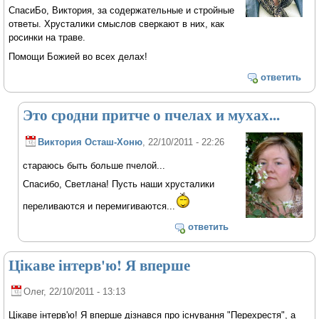
СпасиБо, Виктория, за содержательные и стройные
ответы. Хрусталики смыслов сверкают в них, как
росинки на траве.
Помощи Божией во всех делах!
ответить
Это сродни притче о пчелах и мухах...
Виктория Осташ-Хоню
, 22/10/2011 - 22:26
стараюсь быть больше пчелой...
Спасибо, Светлана! Пусть наши хрусталики
переливаются и перемигиваются...
ответить
Цікаве інтерв'ю! Я вперше
Олег
, 22/10/2011 - 13:13
Цікаве інтерв'ю! Я вперше дізнався про існування "Перехрестя", а