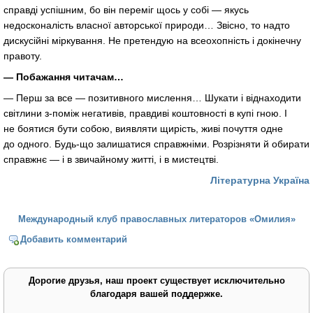
справді успішним, бо він переміг щось у собі — якусь
недосконалість власної авторської природи… Звісно, то надто
дискусійні міркування. Не претендую на всеохопність і докінечну
правоту.
— Побажання читачам…
— Перш за все — позитивного мислення… Шукати і віднаходити
світлини
з-поміж
негативів, правдиві коштовності в купі гною. І
не боятися бути собою, виявляти щирість, живі почуття одне
до одного.
Будь-що
залишатися справжніми. Розрізняти й обирати
справжнє — і в звичайному житті, і в мистецтві.
Літературна Україна
Международный клуб православных литераторов «Омилия»
Добавить комментарий
Дорогие друзья, наш проект существует исключительно
благодаря вашей поддержке.