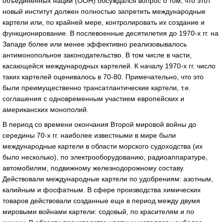
объединенных наций (ООН) обсуждался вопрос о том, что этот
новый институт должен полностью запретить международные
картели или, по крайней мере, контролировать их создание и
функционирование. В послевоенные десятилетия до 1970-х гг. на
Западе более или менее эффективно реализовывалось
антимонопольное законодательство. В том числе в части,
касающейся международных картелей. К началу 1970-х гг. число
таких картелей оценивалось в 70-80. Примечательно, что это
были преимущественно трансатлантические картели, т.е.
соглашения с одновременным участием европейских и
американских монополий.
В период со времени окончания Второй мировой войны до
середины 70-х гг. наиболее известными в мире были
международные картели в области морского судоходства (их
было несколько), по электрооборудованию, радиоаппаратуре,
автомобилям, подвижному железнодорожному составу.
Действовали международные картели по удобрениям: азотным,
калийным и фосфатным. В сфере производства химических
товаров действовали созданные еще в период между двумя
мировыми войнами картели: содовый, по красителям и по