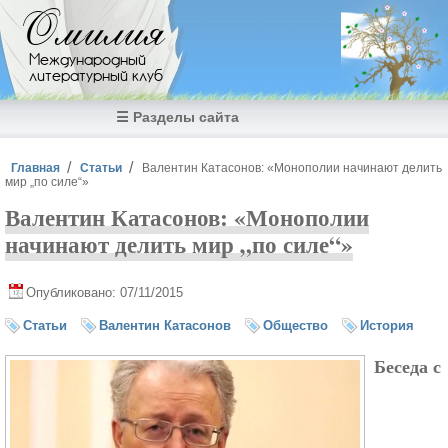
Перейти к основному содержанию
Омилия
Международный
литературный клуб
☰ Разделы сайта
Вы здесь
Главная
Статьи
Валентин Катасонов: «Монополии начинают делить
мир „по силе“»
Валентин Катасонов: «Монополии
начинают делить мир „по силе“»
Опубликовано: 07/11/2015
Статьи
Валентин Катасонов
Общество
История
Беседа с