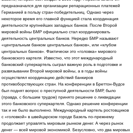
предназначался для организации репарационных платежей
Германией в пользу стран-победительниц. Однако через
некоторое время его главной функцией стала координация
деятельности крупнейших западных банков. После Второй
мировой войны БМР официально стал координировать
деятельность центральных банков. Нередко БМР называют
«центральным банком центральных банков», или «клубом
центральных банков». Фактически это «головка» мирового
банковского картеля. Известно, что этот международный
банковский суперкартель сыграл важную роль в подготовке и
развязывании Второй мировой войны, а в годы войны
осуществлял координацию действий банкиров
противоборствующих стран. На конференции в Бреттон-Вудсе
был поднят вопрос о преступной деятельности БМР, было
(правда, с большим трудом) принято решение о ликвидации
этого банковского суперкартеля. Однако решение конференции
так и не было выполнено. Международный картель ростовщиков
с «головкой» в швейцарском городе Базель по-прежнему
продолжает управлять мировым рынком денег. А через рынок
денег — всей мировой экономикой. Безусловно, что два мировых