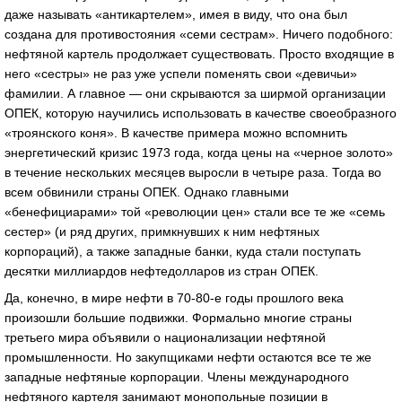
даже называть «антикартелем», имея в виду, что она был
создана для противостояния «семи сестрам». Ничего подобного:
нефтяной картель продолжает существовать. Просто входящие в
него «сестры» не раз уже успели поменять свои «девичьи»
фамилии. А главное — они скрываются за ширмой организации
ОПЕК, которую научились использовать в качестве своеобразного
«троянского коня». В качестве примера можно вспомнить
энергетический кризис 1973 года, когда цены на «черное золото»
в течение нескольких месяцев выросли в четыре раза. Тогда во
всем обвинили страны ОПЕК. Однако главными
«бенефициарами» той «революции цен» стали все те же «семь
сестер» (и ряд других, примкнувших к ним нефтяных
корпораций), а также западные банки, куда стали поступать
десятки миллиардов нефтедолларов из стран ОПЕК.
Да, конечно, в мире нефти в 70-80-е годы прошлого века
произошли большие подвижки. Формально многие страны
третьего мира объявили о национализации нефтяной
промышленности. Но закупщиками нефти остаются все те же
западные нефтяные корпорации. Члены международного
нефтяного картеля занимают монопольные позиции в