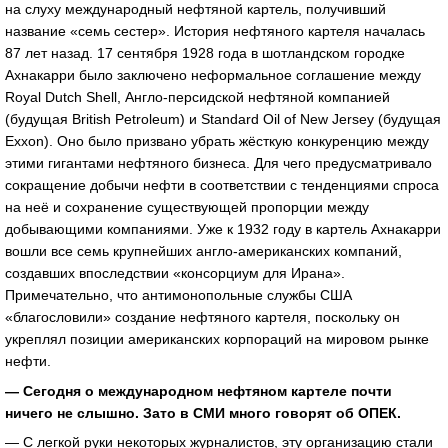
на слуху международный нефтяной картель, получивший
название «семь сестер». История нефтяного картеля началась
87 лет назад. 17 сентября 1928 года в шотландском городке
Ахнакарри было заключено неформальное соглашение между
Royal Dutch Shell, Англо-персидской нефтяной компанией
(будущая British Petroleum) и Standard Oil of New Jersey (будущая
Exxon). Оно было призвано убрать жёсткую конкуренцию между
этими гигантами нефтяного бизнеса. Для чего предусматривало
сокращение добычи нефти в соответствии с тенденциями спроса
на неё и сохранение существующей пропорции между
добывающими компаниями. Уже к 1932 году в картель Ахнакарри
вошли все семь крупнейших англо-американских компаний,
создавших впоследствии «консорциум для Ирана».
Примечательно, что антимонопольные службы США
«благословили» создание нефтяного картеля, поскольку он
укреплял позиции американских корпораций на мировом рынке
нефти.
— Сегодня о международном нефтяном картеле почти
ничего не слышно. Зато в СМИ много говорят об ОПЕК.
— С легкой руки некоторых журналистов, эту организацию стали