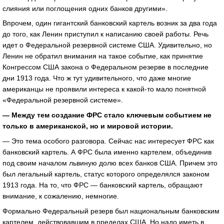
слияния или поглощения одних банков другими».
Впрочем, один гигантский банковский картель возник за два года
до того, как Ленин приступил к написанию своей работы. Речь
идет о Федеральной резервной системе США. Удивительно, но
Ленин не обратил внимания на такое событие, как принятие
Конгрессом США закона о Федеральном резерве в последние
дни 1913 года. Что ж тут удивительного, что даже многие
американцы не проявили интереса к какой-то мало понятной
«Федеральной резервной системе».
— Между тем создание ФРС стало ключевым событием не
только в американской, но и мировой истории.
— Это тема особого разговора. Сейчас нас интересует ФРС как
банковский картель. А ФРС была именно картелем, объединив
под своим началом львиную долю всех банков США. Причем это
был легальный картель, статус которого определялся законом
1913 года. На то, что ФРС — банковский картель, обращают
внимание, к сожалению, немногие.
Формально Федеральный резерв был национальным банковским
картелем, действовавшим в пределах США. Но надо иметь в