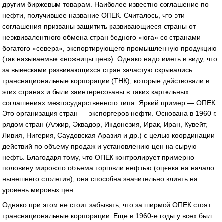
другим биржевым товарам. Наиболее известно соглашение по
нефти, получившее название ОПЕК. Считалось, что эти
соглашения призваны защитить развивающиеся страны от
неэквивалентного обмена стран бедного «юга» со странами
богатого «севера», экспортирующего промышленную продукцию
(так называемые «ножницы цен»). Однако надо иметь в виду, что
за вывесками развивающихся стран зачастую скрывались
транснациональные корпорации (ТНК), которые действовали в
этих странах и были заинтересованы в таких картельных
соглашениях межгосударственного типа. Яркий пример — ОПЕК.
Это организация стран — экспортеров нефти. Основана в 1960 г.
рядом стран (Алжир, Эквадор, Индонезия, Ирак, Иран, Кувейт,
Ливия, Нигерия, Саудовская Аравия и др.) с целью координации
действий по объему продаж и установлению цен на сырую
нефть. Благодаря тому, что ОПЕК контролирует примерно
половину мирового объема торговли нефтью (оценка на начало
нынешнего столетия), она способна значительно влиять на
уровень мировых цен.
Однако при этом не стоит забывать, что за ширмой ОПЕК стоят
транснациональные корпорации. Еще в 1960-е годы у всех был