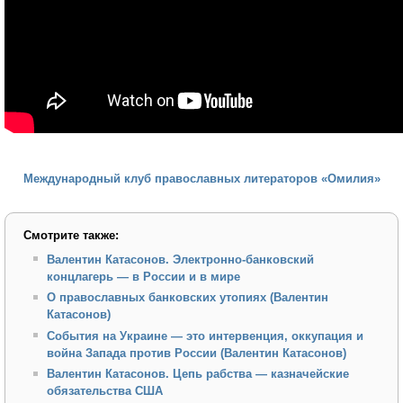
Международный клуб православных литераторов «Омилия»
Смотрите также:
Валентин Катасонов. Электронно-банковский
концлагерь — в России и в мире
О православных банковских утопиях (Валентин
Катасонов)
События на Украине — это интервенция, оккупация и
война Запада против России (Валентин Катасонов)
Валентин Катасонов. Цепь рабства — казначейские
обязательства США