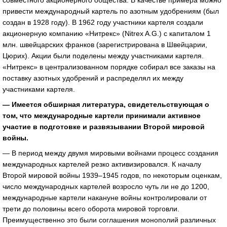
совместного акционерного общества. В качестве примера можно
привести международный картель по азотным удобрениям (был
создан в 1928 году). В 1962 году участники картеля создали
акционерную компанию «Нитрекс» (Nitrex A.G.) с капиталом 1
млн. швейцарских франков (зарегистрирована в Швейцарии,
Цюрих). Акции были поделены между участниками картеля.
«Нитрекс» в централизованном порядке собирал все заказы на
поставку азотных удобрений и распределял их между
участниками картеля.
— Имеется обширная литература, свидетельствующая о
том, что международные картели принимали активное
участие в подготовке и развязывании Второй мировой
войны.
— В период между двумя мировыми войнами процесс создания
международных картелей резко активизировался. К началу
Второй мировой войны 1939–1945 годов, по некоторым оценкам,
число международных картелей возросло чуть ли не до 1200,
международные картели накануне войны контролировали от
трети до половины всего оборота мировой торговли.
Преимущественно это были соглашения монополий различных