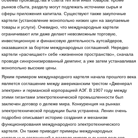
рынков сбыта, разделу могут подлежать источники сырья и
сферы приложения капитала. Существуют также закупочные
картели (установление монопольно низких цен на закупаемые
товары и услуги). Очевидно, что международные картели
ограничивают или даже делают невозможным торговую,
инвестиционную и финансовую деятельность аутсайдеров,
оказавшихся за бортом международных соглашений. Нередко
картели «расчищают» себе «жизненное пространство», сначала
проводя синхронизированный демпинг, а уже затем устанавливая
монопольно высокие цены.
Ярким примером международного картеля начала прошлого века
является соглашение между американским трестом «Дженерал
электрик» и германской корпорацией АЭГ. В 1907 году между
этими гигантами электротехнической промышленности был
заключен договор о дележе мира. Конкуренция на рынках
электротехнической продукции была устранена. Ленин очень
подробно описывает историю создания и механизм
функционирования международного электротехнического
картеля. Он также приводит примеры международных
картельных соглашений о разделе мировых рынков рельсов,