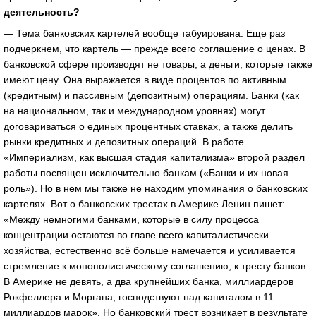
деятельность?
— Тема банковских картелей вообще табуирована. Еще раз
подчеркнем, что картель — прежде всего соглашение о ценах. В
банковской сфере производят не товары, а деньги, которые также
имеют цену. Она выражается в виде процентов по активным
(кредитным) и пассивным (депозитным) операциям. Банки (как
на национальном, так и международном уровнях) могут
договариваться о единых процентных ставках, а также делить
рынки кредитных и депозитных операций. В работе
«Империализм, как высшая стадия капитализма» второй раздел
работы посвящен исключительно банкам («Банки и их новая
роль»). Но в нем мы также не находим упоминания о банковских
картелях. Вот о банковских трестах в Америке Ленин пишет:
«Между немногими банками, которые в силу процесса
концентрации остаются во главе всего капиталистически
хозяйства, естественно всё больше намечается и усиливается
стремление к монополистическому соглашению, к тресту банков.
В Америке не девять, а два крупнейших банка, миллиардеров
Рокфеллера и Моргана, господствуют над капиталом в 11
миллиардов марок». Но банковский трест возникает в результате