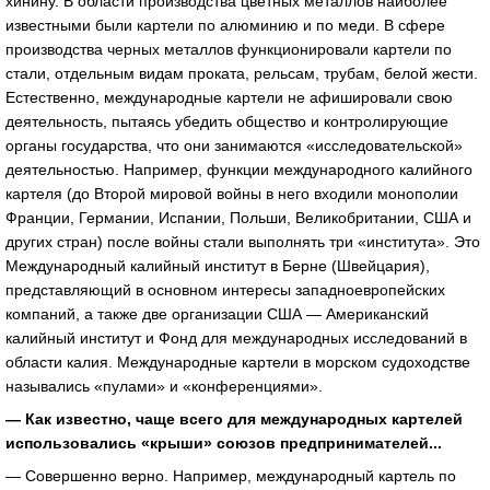
хинину. В области производства цветных металлов наиболее
известными были картели по алюминию и по меди. В сфере
производства черных металлов функционировали картели по
стали, отдельным видам проката, рельсам, трубам, белой жести.
Естественно, международные картели не афишировали свою
деятельность, пытаясь убедить общество и контролирующие
органы государства, что они занимаются «исследовательской»
деятельностью. Например, функции международного калийного
картеля (до Второй мировой войны в него входили монополии
Франции, Германии, Испании, Польши, Великобритании, США и
других стран) после войны стали выполнять три «института». Это
Международный калийный институт в Берне (Швейцария),
представляющий в основном интересы западноевропейских
компаний, а также две организации США — Американский
калийный институт и Фонд для международных исследований в
области калия. Международные картели в морском судоходстве
назывались «пулами» и «конференциями».
— Как известно, чаще всего для международных картелей
использовались «крыши» союзов предпринимателей...
— Совершенно верно. Например, международный картель по