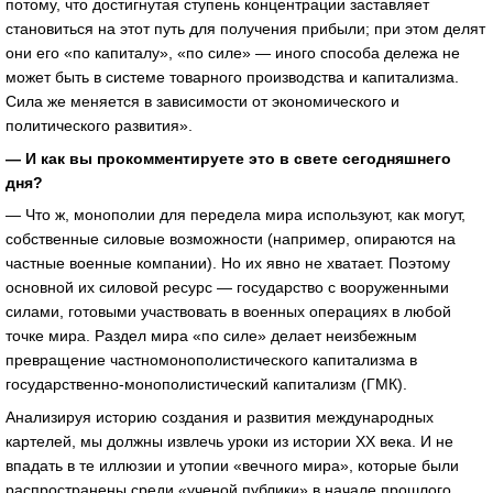
потому, что достигнутая ступень концентрации заставляет
становиться на этот путь для получения прибыли; при этом делят
они его «по капиталу», «по силе» — иного способа дележа не
может быть в системе товарного производства и капитализма.
Сила же меняется в зависимости от экономического и
политического развития».
— И как вы прокомментируете это в свете сегодняшнего
дня?
— Что ж, монополии для передела мира используют, как могут,
собственные силовые возможности (например, опираются на
частные военные компании). Но их явно не хватает. Поэтому
основной их силовой ресурс — государство с вооруженными
силами, готовыми участвовать в военных операциях в любой
точке мира. Раздел мира «по силе» делает неизбежным
превращение частномонополистического капитализма в
государственно-монополистический капитализм (ГМК).
Анализируя историю создания и развития международных
картелей, мы должны извлечь уроки из истории ХХ века. И не
впадать в те иллюзии и утопии «вечного мира», которые были
распространены среди «ученой публики» в начале прошлого