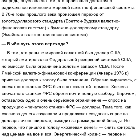
очередь, обусловлено тем, что произошло достаточно
радикальное изменение мировой валютно-финансовой системы.
В 70-е годы прошлого века произошел переход от
золотодолларового стандарта (Бреттон-Вудская валютно-
финансовая система) к бумажно-долларовому стандарту
(Ямайская валютно-финансовая система).
— В чём суть этого перехода?
— В том, что раньше мировой валютной был доллар США,
который эмитировался Федеральной резервной системой США,
но эмиссия была ограничена золотым запасом США. После
Ямайской валютно-финансовой конференции (январь 1976 г.)
привязка доллара к золоту была отменена. Образно выражаясь, с
«печатного станка» ФРС был снят «золотой тормоз». Хозяева
«печатного станка» ФРС обрели почти полную свободу. Впрочем,
оставалось одно и очень серьёзное ограничение — спрос на
продукцию «печатного станка» ФРС — доллары. Тема того, как
«хозяева денег» создавали и продолжают создавать спрос на
доллары очень широкая, выходит за рамки данной беседы. Но
первое, что пришло в голову «хозяевам денег» — снять контроль
над ценами на все и вся. Энергетический кризис — первое и