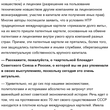
новшеством) и лицензии (разрешение на пользование
техническим новшеством другим компаниям за лицензионное
вознаграждение, участие в капитале или получение иных прав).
Многие авторы поспешили заявить, что в условиях НТР
традиционные международные картели «приказали долго жить»,
на их место пришли патентные картели, основанные на обмене
патентами и лицензиями внутри узкого круга компаний разных
стран. Причем, эти патентные картели не прятались, более того,
они защищались патентными и иными службами, оберегающими
интеллектуальную собственность крупного капитала.
— Расскажите, пожалуйста, о «картельной блокаде»
Советского Союза и России, о которой вы не раз упоминали
в своих выступлениях, поскольку сегодня это очень
актуально.
— Удивительно, но до сих пор нашими экономистами,
политологами и историками абсолютно не затронут этот
важнейший аспект советской экономической истории. Речь идет о
том, что на протяжении всех 70 лет своего существования СССР
находился в плотном кольце международных картелей. Имела