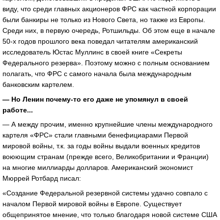
виду, что среди главных акционеров ФРС как частной корпорации
были банкиры не только из Нового Света, но также из Европы.
Среди них, в первую очередь, Ротшильды. Об этом еще в начале
50-х годов прошлого века поведал читателям американский
исследователь Юстас Муллинс в своей книге «Секреты
Федерального резерва». Поэтому можно с полным основанием
полагать, что ФРС с самого начала была международным
банковским картелем.
— Но Ленин почему-то его даже не упомянул в своей
работе...
— А между прочим, именно крупнейшие члены международного
картеля «ФРС» стали главными бенефициарами Первой
мировой войны, т.к. за годы войны выдали военных кредитов
воюющим странам (прежде всего, Великобритании и Франции)
на многие миллиарды долларов. Американский экономист
Мюррей Ротбард писал:
«Создание Федеральной резервной системы удачно совпало с
началом Первой мировой войны в Европе. Существует
общепринятое мнение, что только благодаря новой системе США