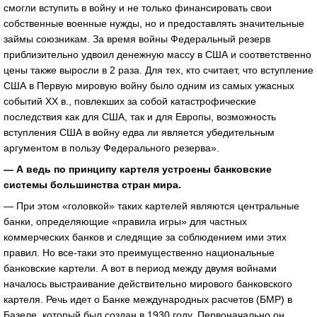
смогли вступить в войну и не только финансировать свои
собственные военные нужды, но и предоставлять значительные
займы союзникам. За время войны Федеральный резерв
приблизительно удвоил денежную массу в США и соответственно
цены также выросли в 2 раза. Для тех, кто считает, что вступление
США в Первую мировую войну было одним из самых ужасных
событий XX в., повлекших за собой катастрофические
последствия как для США, так и для Европы, возможность
вступления США в войну едва ли является убедительным
аргументом в пользу Федерального резерва».
— А ведь по принципу картеля устроены банковские
системы большинства стран мира.
— При этом «головкой» таких картелей являются центральные
банки, определяющие «правила игры» для частных
коммерческих банков и следящие за соблюдением ими этих
правил. Но все-таки это преимущественно национальные
банковские картели. А вот в период между двумя войнами
началось выстраивание действительно мирового банковского
картеля. Речь идет о Банке международных расчетов (БМР) в
Базеле, который был создан в 1930 году. Первоначально он