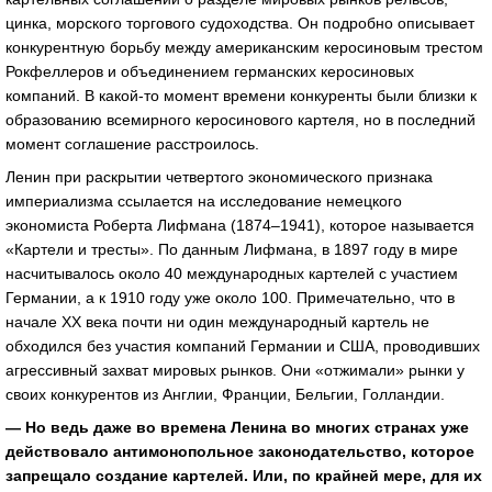
цинка, морского торгового судоходства. Он подробно описывает
конкурентную борьбу между американским керосиновым трестом
Рокфеллеров и объединением германских керосиновых
компаний. В какой-то момент времени конкуренты были близки к
образованию всемирного керосинового картеля, но в последний
момент соглашение расстроилось.
Ленин при раскрытии четвертого экономического признака
империализма ссылается на исследование немецкого
экономиста Роберта Лифмана (1874–1941), которое называется
«Картели и тресты». По данным Лифмана, в 1897 году в мире
насчитывалось около 40 международных картелей с участием
Германии, а к 1910 году уже около 100. Примечательно, что в
начале ХХ века почти ни один международный картель не
обходился без участия компаний Германии и США, проводивших
агрессивный захват мировых рынков. Они «отжимали» рынки у
своих конкурентов из Англии, Франции, Бельгии, Голландии.
— Но ведь даже во времена Ленина во многих странах уже
действовало антимонопольное законодательство, которое
запрещало создание картелей. Или, по крайней мере, для их