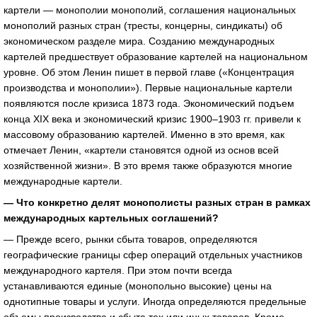
картели — монополии монополий, соглашения национальных
монополий разных стран (тресты, концерны, синдикаты) об
экономическом разделе мира. Созданию международных
картелей предшествует образование картелей на национальном
уровне. Об этом Ленин пишет в первой главе («Концентрация
производства и монополии»). Первые национальные картели
появляются после кризиса 1873 года. Экономический подъем
конца XIX века и экономический кризис 1900–1903 гг. привели к
массовому образованию картелей. Именно в это время, как
отмечает Ленин, «картели становятся одной из основ всей
хозяйственной жизни». В это время также образуются многие
международные картели.
— Что конкретно делят монополисты разных стран в рамках
международных картельных соглашений?
— Прежде всего, рынки сбыта товаров, определяются
географические границы сфер операций отдельных участников
международного картеля. При этом почти всегда
устанавливаются единые (монопольно высокие) цены на
однотипные товары и услуги. Иногда определяются предельные
объемы производства и сбыта тех или иных товаров. Кроме