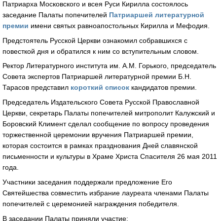
Патриарха Московского и всея Руси Кирилла состоялось
заседание Палаты попечителей
Патриаршей литературной
премии
имени святых равноапостольных Кирилла и Мефодия.
Предстоятель Русской Церкви ознакомил собравшихся с
повесткой дня и обратился к ним со вступительным словом.
Ректор Литературного института им. А.М. Горького, председатель
Совета экспертов Патриаршей литературной премии Б.Н.
Тарасов представил
короткий список
кандидатов премии.
Председатель Издательского Совета Русской Православной
Церкви, секретарь Палаты попечителей митрополит Калужский и
Боровский Климент сделал сообщение по вопросу проведения
торжественной церемонии вручения Патриаршей премии,
которая состоится в рамках празднования Дней славянской
письменности и культуры в Храме Христа Спасителя 26 мая 2011
года.
Участники заседания поддержали предложение Его
Святейшества совместить избрание лауреата членами Палаты
попечителей с церемонией награждения победителя.
В заседании Палаты приняли участие: