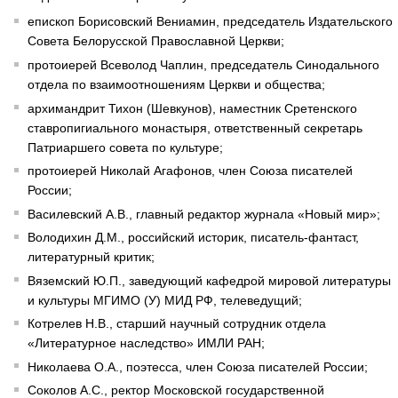
епископ Борисовский Вениамин, председатель Издательского
Совета Белорусской Православной Церкви;
протоиерей Всеволод Чаплин, председатель Синодального
отдела по взаимоотношениям Церкви и общества;
архимандрит Тихон (Шевкунов), наместник Сретенского
ставропигиального монастыря, ответственный секретарь
Патриаршего совета по культуре;
протоиерей Николай Агафонов, член Союза писателей
России;
Василевский А.В., главный редактор журнала «Новый мир»;
Володихин Д.М., российский историк, писатель-фантаст,
литературный критик;
Вяземский Ю.П., заведующий кафедрой мировой литературы
и культуры МГИМО (У) МИД РФ, телеведущий;
Котрелев Н.В., старший научный сотрудник отдела
«Литературное наследство» ИМЛИ РАН;
Николаева О.А., поэтесса, член Союза писателей России;
Соколов А.С., ректор Московской государственной