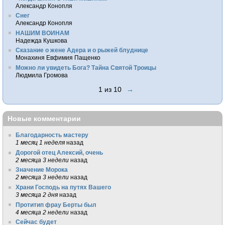
Александр Конопля
Снег
Александр Конопля
НАШИМ ВОИНАМ
Надежда Кушкова
Сказание о жене Адера и о рыжей блуднице
Монахиня Евфимия Пащенко
Можно ли увидеть Бога? Тайна Святой Троицы
Людмила Громова
1 из 10
→
Новые комментарии
Благодарность мастеру
1 месяц 1 неделя
назад
Дорогой отец Алексий, очень
2 месяца 3 недели
назад
Значение Морока
2 месяца 3 недели
назад
Храни Господь на путях Вашего
3 месяца 2 дня
назад
Протитип фрау Берты был
4 месяца 2 недели
назад
Сейчас будет