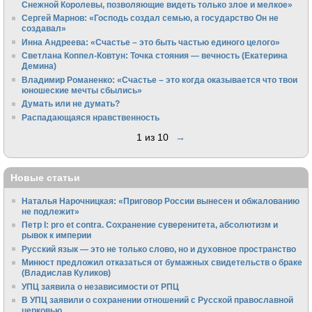
Снежной Королевы, позволяющие видеть только злое и мелкое»
Сергей Марнов: «Господь создал семью, а государство Он не
создавал»
Инна Андреева: «Счастье – это быть частью единого целого»
Светлана Коппел-Ковтун: Точка стояния — вечность (Екатерина
Демина)
Владимир Романенко: «Счастье – это когда оказывается что твои
юношеские мечты сбылись»
Думать или не думать?
Распадающаяся нравственность
1 из 10
→
Новые статьи
Наталья Нарочницкая: «Приговор России вынесен и обжалованию
не подлежит»
Петр I: pro et contra. Сохранение суверенитета, абсолютизм и
рывок к империи
Русский язык — это не только слово, но и духовное пространство
Минюст предложил отказаться от бумажных свидетельств о браке
(Владислав Куликов)
УПЦ заявила о независимости от РПЦ
В УПЦ заявили о сохранении отношений с Русской православной
церковью