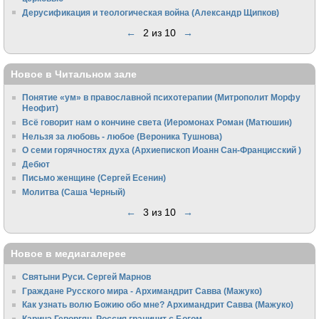
Дерусификация и теологическая война (Александр Щипков)
←
2 из 10
→
Новое в Читальном зале
Понятие «ум» в православной психотерапии (Митрополит Морфу
Неофит)
Всё говорит нам о кончине света (Иеромонах Роман (Матюшин)
Нельзя за любовь - любое (Вероника Тушнова)
О семи горячностях духа (Архиепископ Иоанн Сан-Францисский )
Дебют
Письмо женщине (Сергей Есенин)
Молитва (Саша Черный)
←
3 из 10
→
Новое в медиагалерее
Святыни Руси. Сергей Марнов
Граждане Русского мира - Архимандрит Савва (Мажуко)
Как узнать волю Божию обо мне? Архимандрит Савва (Мажуко)
Каринэ Геворгян. Россия граничит с Богом