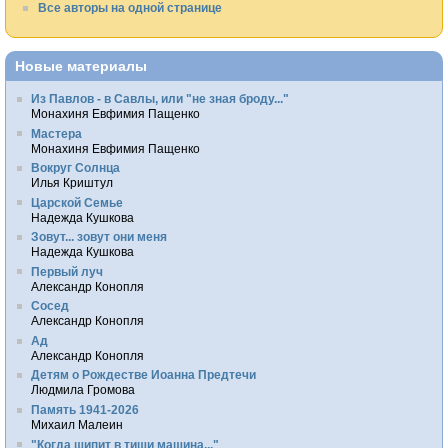
Все авторы на одной странице
Новые материалы
Из Павлов - в Савлы, или "не зная броду..."
Монахиня Евфимия Пащенко
Мастера
Монахиня Евфимия Пащенко
Вокруг Солнца
Илья Криштул
Царской Семье
Надежда Кушкова
Зовут... зовут они меня
Надежда Кушкова
Первый луч
Александр Конопля
Сосед
Александр Конопля
Ад
Александр Конопля
Детям о Рождестве Иоанна Предтечи
Людмила Громова
Память 1941-2026
Михаил Малеин
"Когда шипит в тиши машина..."