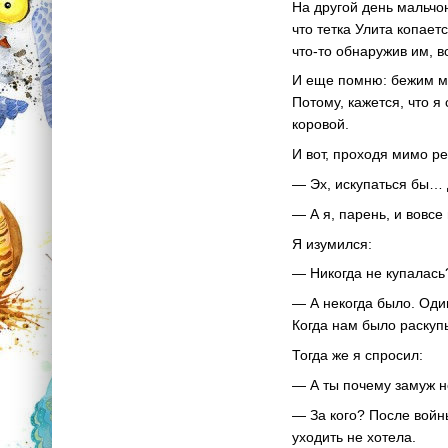
На другой день мальчон
что тетка Улита копает
что-то обнаружив им, в
И еще помню: бежим мы
Потому, кажется, что я
коровой.
И вот, проходя мимо ре
— Эх, искупаться бы… Д
— А я, парень, и вовсе
Я изумился:
— Никогда не купалась
— А некогда было. Один
Когда нам было раскуп
Тогда же я спросил:
— А ты почему замуж н
— За кого? После войны
уходить не хотела.