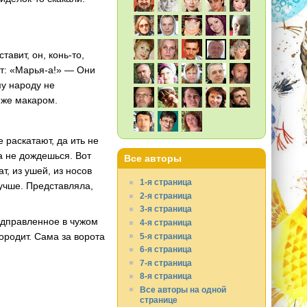
тавит, он, конь-то,
ит: «Марья-а!» — Они
му народу не
 же макаром.
 раскатают, да ить не
а не дождешься. Вот
Все авторы
т, из ушей, из носов
1-я страница
лучше. Представляла,
2-я страница
3-я страница
одправленное в чужом
4-я страница
городит. Сама за ворота
5-я страница
6-я страница
…
7-я страница
8-я страница
Все авторы на одной
странице