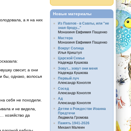
Новые материалы
олодовала, а я на них
Из Павлов - в Савлы, или "не
зная броду..."
Монахиня Евфимия Пащенко
Мастера
Монахиня Евфимия Пащенко
Вокруг Солнца
Илья Криштул
Царской Семье
осказала:
Надежда Кушкова
Зовут... зовут они меня
вушку свесит, а они
Надежда Кушкова
ни бы, однако, волосья
Первый луч
Александр Конопля
Сосед
Александр Конопля
Ад
 на себя не походили.
Александр Конопля
ывала и не видела,
Детям о Рождестве Иоанна
Предтечи
к… хозяйство да
Людмила Громова
Память 1941-2026
Михаил Малеин
з плотной работы,