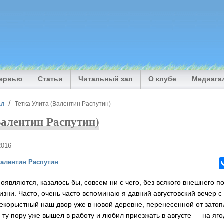
тервью
Статьи
Читальный зал
О клубе
Медиага
ал
Тетка Улита (Валентин Распутин)
Валентин Распутин)
2016
алентин Распутин
оявляются, казалось бы, совсем ни с чего, без всякого внешнего 
изни. Часто, очень часто вспоминаю я давний августовский вечер 
екорыстный наш двор уже в новой деревне, перенесенной от затоп
в ту пору уже вышел в работу и любил приезжать в августе — на яго