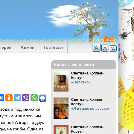
лерея
Админ
Гостевая
Купить наши книги
Светлана Коппел-
Ковтун
«Полотно»
Светлана Коппел-
Ковтун
«Я думаю по-русски»
повода и подчиняются
с густым и замлевшим
ленной Ангары, и двух
Светлана Коппел-
ды, на грибы. Одна из
Ковтун