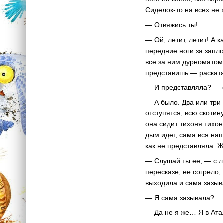
Сиделок-то на всех не 
— Отвяжись ты!
— Ой, летит, летит! А 
передние ноги за запло
все за ним дурноматом
представишь — раската
— И представляла? — 
— А было. Два или три 
отступятся, всю скотин
она сидит тихоня тихоне
дым идет, сама вся нап
как не представляла. Ж
— Слушай ты ее, — с л
пересказе, ее согрело,
выходила и сама зазыв
— Я сама зазывала?
— Да не я же… Я в Атал