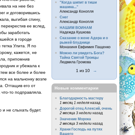
"Когда шипит в тиши
ивала на нее без
машина..."
Александр Конопля
рег и договорившись
Снег
кала, выгибая спину,
Александр Конопля
 перекрестив ее вслед,
НАШИМ ВОИНАМ
обы заработать
Надежда Кушкова
Сказание о жене Адера и о
ившейся в городе
рыжей блуднице
 тетка Улита. Я по
Монахиня Евфимия Пащенко
орому, кажется, не
Можно ли увидеть Бога?
Тайна Святой Троицы
ала, припомнив
Людмила Громова
вородник и убежала к
1 из 10
→
атем все более и более
лся на мальчонку возле
а. Оттащив его от
Новые комментарии
а что-то подправляла.
Благодарность мастеру
1 месяц 1 неделя
назад
Дорогой отец Алексий, очень
 и не слыхать будет.
2 месяца 3 недели
назад
Значение Морока
2 месяца 3 недели
назад
Храни Господь на путях
Вашего