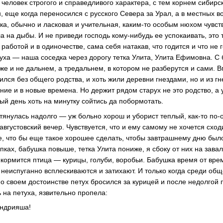
человек строгого и справедливого характера, с тем корнем сибирс
 еще когда переносился с русского Севера за Урал, а в местных в
ка, обычно и ласковая и учительная, каким-то особым нюхом чувс
ла на дыбы. И не приведи господь кому-нибудь ее успокаивать, это
 работой и в одиночестве, сама себя натакав, что годится и что не 
руха — наша соседка через дорогу тетка Улита, Улита Ефимовна. С 
же и не дальнем, а тредальнем, в котором не разберутся и сами. В
лся без общего родства, и хоть жили деревни гнездами, но и из гн
жние и в новые времена. Но держит рядом старух не это родство, а
ый день хоть на минутку сойтись да побормотать.
атянулась надолго — уж больно хорош и уборист теплый, как-то по
августовский вечер. Чувствуется, что и ему самому не хочется сходи
е, что бы еще такое хорошее сделать, чтобы завтрашнему дню был
пках, бабушка повыше, тетка Улита пониже, я сбоку от них на завал
 кормится птица — курицы, голуби, воробьи. Бабушка время от вр
 неиспуганно всплескиваются и затихают. И только когда среди об
 своем достоинстве петух бросился за курицей и после недолгой п
 на петуха, язвительно пропела:
Андрияша!