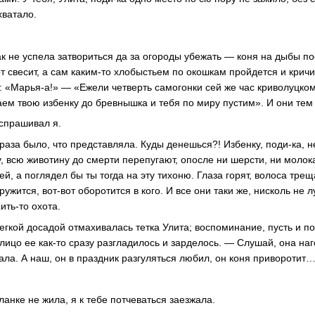
хватало.
как не успела затвориться да за огороды убежать — коня на дыбы пос
т свесит, а сам каким-то хлобыстьем по окошкам пройдется и крич
: «Марья-а!» — «Ежели четверть самогонки сей же час криволуцко
ем твою избенку до бревнышка и тебя по миру пустим». И они тем
спрашивал я.
раза было, что представляла. Куды денешься?! Избенку, поди-ка, не
у, всю животину до смерти перепугают, опосле ни шерсти, ни молок
й, а поглядел бы ты тогда на эту тихоню. Глаза горят, волоса треща
ружится, вот-вот оборотится в кого. И все они таки же, нисколь не 
ить-то охота.
егкой досадой отмахивалась тетка Улита; воспоминание, пусть и п
 лицо ее как-то сразу разгладилось и зарделось. — Слушай, она на
ала. А наш, он в праздник разгуляться любил, он коня приворотит
анке не жила, я к тебе потчеваться заезжала.