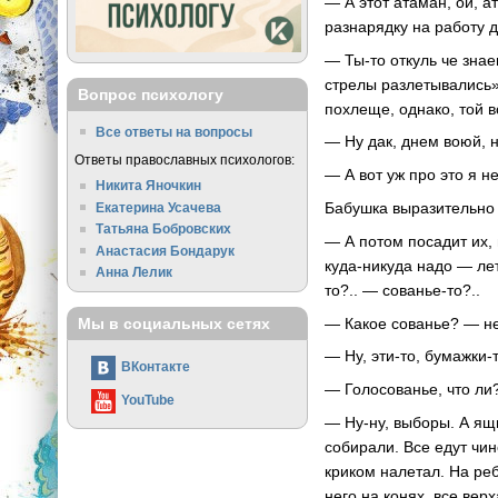
— А этот атаман, ой, а
разнарядку на работу 
— Ты-то откуль че знае
стрелы разлетывались»
Вопрос психологу
похлеще, однако, той 
Все ответы на вопросы
— Ну дак, днем воюй,
Ответы православных психологов:
— А вот уж про это я н
Никита Яночкин
Бабушка выразительно 
Екатерина Усачева
Татьяна Бобровских
— А потом посадит их, 
Анастасия Бондарук
куда-никуда надо — лет
Анна Лелик
то?.. — сованье-то?..
— Какое сованье? — не
Мы в социальных сетях
— Ну, эти-то, бумажки
ВКонтакте
— Голосованье, что л
YouTube
— Ну-ну, выборы. А ящи
собирали. Все едут чин
криком налетал. На реб
него на конях, все вер