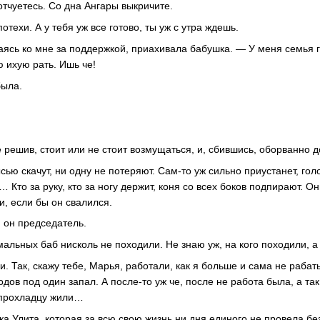
отчуетесь. Со дна Ангары выкричите.
отехи. А у тебя уж все готово, ты уж с утра ждешь.
ясь ко мне за поддержкой, приахивала бабушка. — У меня семья г
 ихую рать. Ишь че!
была.
решив, стоит или не стоит возмущаться, и, сбившись, оборванно д
ью скачут, ни одну не потеряют. Сам-то уж сильно приустанет, голо
о… Кто за руку, кто за ногу держит, коня со всех боков подпирают. О
и, если бы он свалился.
, он председатель.
альных баб нисколь не походили. Не знаю уж, на кого походили, а
 Так, скажу тебе, Марья, работали, как я больше и сама не рабат
одов под один запал. А после-то уж че, после не работа была, а та
впрохладцу жили…
тка Улита, которая за всю свою жизнь ни дня единого не провела бе