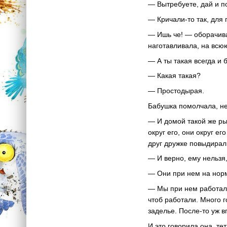
— Вытребуете, дай и п
— Кричали-то так, для п
— Ишь че! — оборачива
наготавливала, на всюю
— А ты такая всегда и 
— Какая такая?
— Простодырая.
Бабушка помолчала, не 
— И домой такой же рыс
округ его, они округ ег
друг дружке повыдирал
— И верно, ему нельзя
— Они при нем на норм
— Мы при нем работали.
чтоб работали. Много г
заделье. После-то уж 
И это говорила она, те