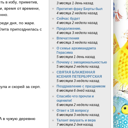
ть в избу, приметив,
3 месяца 1 день
назад
 и, время от времени,
Протитип фрау Берты был
4 месяца 2 недели
назад
енно.
Сейчас будет
реди дня, по жаре.
4 месяца 2 недели
назад
Продолжение.
 Улита припозднилась с
4 месяца 3 недели
назад
Впечатления
4 месяца 3 недели
назад
О семье архимандрита
Герасима
5 месяцев 1 день
назад
Почему с эмоциональностью
5 месяцев 2 недели
назад
СВЯТАЯ БЛАЖЕННАЯ
КСЕНИЯ ПЕТЕРБУРГСКАЯ
5 месяцев 3 недели
назад
ула и скорей за серп.
Поздравление с праздником
6 месяцев 6 дней
назад
Спасибо что прочли и
оценили!
6 месяцев 2 недели
назад
Ответ к 18 вопросу
6 месяцев 3 недели
назад
 А в чужую деревню
Талант внушать и вера
7 месяцев 2 дня
назад