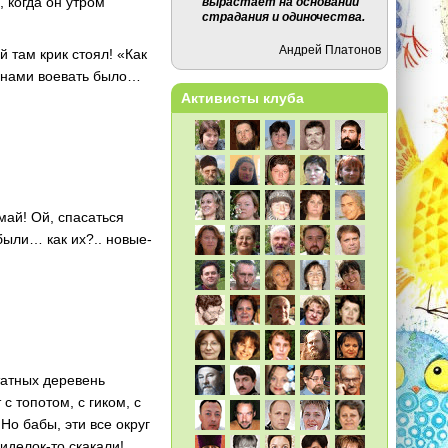
, когда он утром
вырастает на основании
страдания и одиночества.
Андрей Платонов
й там крик стоял! «Как
С нами воевать было…
Активисты клуба
май! Ой, спасаться
были… как их?.. новые-
татных деревень
с топотом, с гиком, с
Но бабы, эти все округ
сиделок-то скакали!