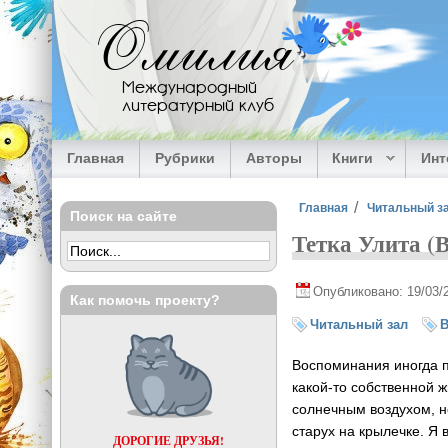
Перейти к основному содержанию
Омилия
Международный
литературный клуб
Главная
Рубрики
Авторы
Книги
Ин
Вы здесь
Главная
Читальный з
Поиск на сайте
Тетка Улита (
Опубликовано: 19/03/
Как помочь проекту?
Читальный зал
В
Воспоминания иногда п
какой-то собственной ж
солнечным воздухом, н
старух на крылечке. Я 
ДОРОГИЕ ДРУЗЬЯ!