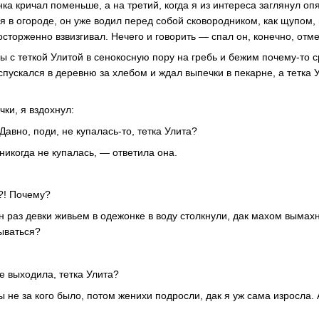
ка кричал поменьше, а на третий, когда я из интереса заглянул опя
ся в огороде, он уже водил перед собой сковородником, как щупом,
осторженно взвизгивал. Нечего и говорить — спал он, конечно, отм
 с теткой Улитой в сенокосную пору на гребь и бежим почему-то с
 спускался в деревню за хлебом и ждал выпечки в пекарне, а тетка
чки, я вздохнул:
авно, поди, не купалась-то, тетка Улита?
 никогда не купалась, — ответила она.
?! Почему?
 раз девки живьем в одежонке в воду столкнули, дак махом вымахн
ываться?
е выходила, тетка Улита?
 не за кого было, потом женихи подросли, дак я уж сама изросла.