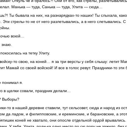
таман! Откуль че и бралось?! Они от его, как стрелы, разлетывались
делал. Манька — туда, Санька — туда, Улита — сюда…
шь?! Ты бывала на них, на разнарядках-то наших! Ты слыхала, како
. Эти стрелы-то не от него разлетывались, а в него слетывались. 
войны.
 ночью воюй…
е знаю.
покосилась на тетку Улиту.
войску-то свою, на коней… я за три версты у себя слышу: летит Ма
ит Мамай со своей войской! И все в голос ревут. Праздники-то эти 
 понимал я.
-то в щелки совали, праздник делали…
и? Выборы?
ки-то в нашей деревне ставили, тут сельсовет, сюда и народ из ос
ом да ладом, и филипповские, и ереминские, и барановские, а этот 
ятишек коней не хватало, они опосле отдельной ордой врывались. 
хами. У тебя, Улита, поди-ка одно место по сю пору не зажило, без 