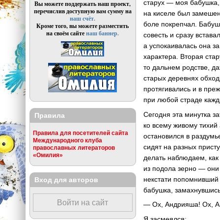
старух — моя бабушка, 
Вы можете поддержать наш проект,
перечислив доступную вам сумму на
на киселе был замешен,
наш счёт.
боле покрепчал. Бабуш
Кроме того, вы можете разместить
на своём сайте
наш баннер.
совесть и сразу встава
а успокаивалась она за
характера. Вторая ста
то дальнем родстве, да
старых деревнях обходи
протягивались и в пре
при любой страде кажд
Сегодня эта минутка з
Правила
ко всему живому тихий 
Правила для посетителей сайта
остановился в раздумь
Международного клуба
сидят на разных присту
православных литераторов
«Омилия»
делать наблюдаем, как
из подола зерно — они
некстати попомнивший о
Вход для авторов
бабушка, замахнувшись
Войти на сайт
— Ох, Андрияша! Ох, 
Я засмеялся: