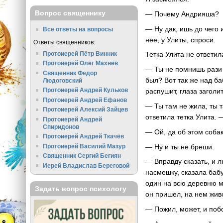
Вопрос священнику
— Почему Андрияша?
— Ну дак, ишь до чего 
Все ответы на вопросы
нее, у Улиты, спроси.
Ответы священников:
Протоиерей Пётр Винник
Тетка Улита не ответил
Протоиерей Олег Махнёв
— Ты не помнишь рази
Священник Федор
был? Вот так же над ба
Людоговский
Протоиерей Андрей Кульков
распушит, глаза заголит
Протоиерей Андрей Ефанов
— Ты там не жила, ты т
Протоиерей Алексий Зайцев
ответила тетка Улита. 
Протоиерей Андрей
Спиридонов
— Ой, да об этом собак
Протоиерей Андрей Ткачёв
— Ну и ты не бреши.
Протоиерей Василий Мазур
Священник Сергий Бегиян
— Вправду сказать, и л
Иерей Владислав Береговой
насмешку, сказала бабу
один на всю деревню м
Задать вопрос психологу
он пришел, на нем жив
— Пожил, может, и побо