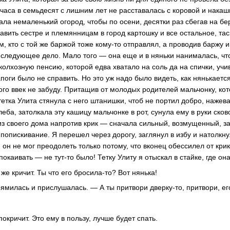
часа в семьдесят с лишним лет не расставалась с коровой и накаш
ла немаленький огород, чтобы по осени, десятки раз сбегав на бе
авить сестре и племянницам в город картошку и все остальное, тас
, кто с той же баржой тоже кому-то отправлял, а проводив баржу и
 следующее дело. Мало того — она еще и в няньки нанималась, чт
 колхозную пенсию, которой едва хватало на соль да на спички, уч
ги было не справить. Но это уж надо было видеть, как нянькается
того ввек не забуду. Притащив от молодых родителей мальчонку, кот
тетка Улита стянула с него штанишки, чтоб не портил добро, нажев
леба, затолкала эту кашицу мальчонке в рот, сунула ему в руки ско
из своего дома напротив крик — сначала сильный, возмущенный, з
попискивание. Я перешел через дорогу, заглянул в избу и натолкну
 он не мог преодолеть только потому, что вконец обессилел от крик
покаивать — не тут-то было! Тетку Улиту я отыскал в стайке, где он
 же кричит. Ты что его бросила-то? Вот нянька!
милась и прислушалась. — А ты притвори дверку-то, притвори, его
покричит. Это ему в пользу, лучше будет спать.