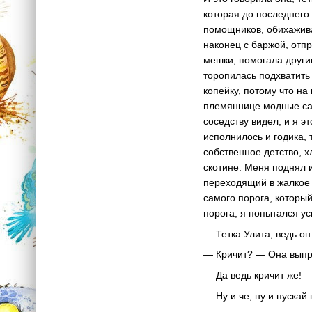
которая до последнего 
помощников, обихажива
наконец с баржой, отпр
мешки, помогала другим
торопилась подхватить
копейку, потому что на
племяннице модные сапо
соседству видел, и я э
исполнилось и годика, 
собственное детство, х
скотине. Меня поднял 
переходящий в жалкое 
самого порога, который
порога, я попытался ус
— Тетка Улита, ведь он
— Кричит? — Она выпря
— Да ведь кричит же!
— Ну и че, ну и пускай 