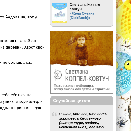
Светлана Коппел-
Ковтун
«Жена Океана
што Андрияша, вот у
(DiskBook)»
помнишь, какой он
из деревни. Хвост свой
 и не соглашаясь,
 себе сбиться на
Случайная цитата
ступник, и кормилец, и
енадолго пришел… дак
Я знаю, что все, что есть
хорошего и бесценного
(литература, любовь,
искренняя идея), все это