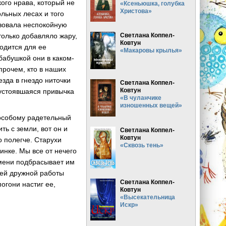
кого нрава, который не
«Ксеньюшка, голубка
Христова»
ольных лесах и того
твовала неспокойную
 только добавляло жару,
Светлана Коппел-
Ковтун
годится для ее
«Макаровы крылья»
бабушкой они в каком-
прочем, кто в наших
езда в гнездо ниточки
Светлана Коппел-
Ковтун
 устоявшаяся привычка
«В чуланчике
изношенных вещей»
-особому радетельный
ть с земли, вот он и
Светлана Коппел-
Ковтун
о полегче. Старухи
«Сквозь тень»
инке. Мы все от нечего
емени подбрасывает им
щей дружной работы
Светлана Коппел-
огони настиг ее,
Ковтун
«Высекательница
Искр»