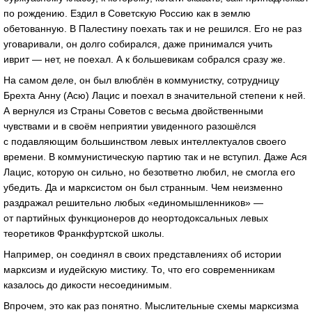
по рождению. Ездил в Советскую Россию как в землю
обетованную. В Палестину поехать так и не решился. Его не раз
уговаривали, он долго собирался, даже принимался учить
иврит — нет, не поехал. А к большевикам собрался сразу же.
На самом деле, он был влюблён в коммунистку, сотрудницу
Брехта Анну (Асю) Лацис и поехал в значительной степени к ней.
А вернулся из Страны Советов с весьма двойственными
чувствами и в своём неприятии увиденного разошёлся
с подавляющим большинством левых интеллектуалов своего
времени. В коммунистическую партию так и не вступил. Даже Ася
Лацис, которую он сильно, но безответно любил, не смогла его
убедить. Да и марксистом он был странным. Чем неизменно
раздражал решительно любых «единомышленников» —
от партийных функционеров до неортодоксальных левых
теоретиков Франкфуртской школы.
Например, он соединял в своих представлениях об истории
марксизм и иудейскую мистику. То, что его современникам
казалось до дикости несоединимым.
Впрочем, это как раз понятно. Мыслительные схемы марксизма