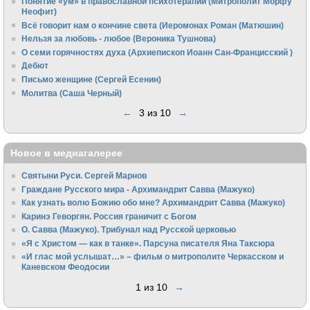
Понятие «ум» в православной психотерапии (Митрополит Морфу
Неофит)
Всё говорит нам о кончине света (Иеромонах Роман (Матюшин)
Нельзя за любовь - любое (Вероника Тушнова)
О семи горячностях духа (Архиепископ Иоанн Сан-Францисский )
Дебют
Письмо женщине (Сергей Есенин)
Молитва (Саша Черный)
←
3 из 10
→
Новое в медиагалерее
Святыни Руси. Сергей Марнов
Граждане Русского мира - Архимандрит Савва (Мажуко)
Как узнать волю Божию обо мне? Архимандрит Савва (Мажуко)
Каринэ Геворгян. Россия граничит с Богом
О. Савва (Мажуко). Трибунал над Русской церковью
«Я с Христом — как в танке». Парсуна писателя Яна Таксюра
«И глас мой услышат…» – фильм о митрополите Черкасском и
Каневском Феодосии
1 из 10
→