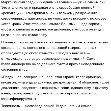
Марксизм был среди них одним из главных — уж не самым ли?
Это значение он и придавал очень своеобразно понятой
«революции». Усматривал в ней, к великому раздражению
современников-марксистов
, не «локомотив истории», но скорее
«стоп-кран»
. Этот
стоп-кран
, считал Беньямин, надо сорвать,
чтобы остановить историческое движение, в котором он видел
не что иное, как катастрофу.
Пожалуй, самой глубокой своей задачей этот бунтарь чувствовал
сохранение человеческого тепла вещей (широко понятых —
от предметов до обстоятельств). Отсюда у него всё —
от коллекционерства до революционных симпатий. Само
коллекционерство было для него бунтом против неподлинного
состояния мира.
«Подлинная, совершенно непонятая страсть коллекционера, —
писал он, — всегда анархична, деструктивна». И объяснял: «…её
диалектика: соединять с верностью вещи, единичному, скрытому
в ней, своенравный подрывной протест против типичного,
классифицируемого».
Типичность — несвобода вещей. И дающего им смысл,