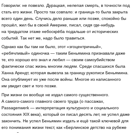
Говорили: не повезло. Дурацкая, нелепая смерть, в точности под
стать его жизни. Просто так совпало: и
граница-то
была закрыта
всего один день. Случись дело раньше или позже, спокойно бы
прошёл, жил бы в своей Америке, писал, сидя
где-нибудь
на тридцатом этаже небоскрёба подальше от исторических
событий. Так нет же, надо было травиться.
Однако как бы там ни было, этот «эгоцентричный»,
«ребячливый» одиночка — таким Беньямина признавали даже
те, кто хорошо его знал и любил — своим самоубийством
фактически спас жизнь многим людям. Среди спасшихся была
Ханна Арендт, которая вывезла за границу рукописи Беньямина.
Она опубликует их уже после войны. Многое из написанного
им увидит свет и того позже.
При жизни он вообще не издал самого существенного.
А
самого-самого
главного своего труда (о пассажах,
Passagenwerk — интерпретация культурного и социального
состояния XIX века), который он писал десять лет, не успел даже
закончить. Не успел Беньямин издать и ещё такой ключевой для
его понимания жизни текст, как «Берлинское детство на рубеже