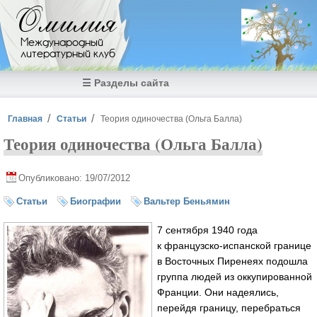
Перейти к основному содержанию
Омилия
Международный
литературный клуб
☰ Разделы сайта
Вы здесь
Главная
Статьи
Теория одиночества (Ольга Балла)
Теория одиночества (Ольга Балла)
Опубликовано: 19/07/2012
Статьи
Биографии
Вальтер Беньямин
7 сентября 1940 года
к
французско-испанской
границе
в Восточных Пиренеях подошла
группа людей из оккупированной
Франции. Они надеялись,
перейдя границу, перебраться