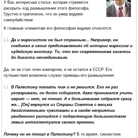
У Вас интересная статья, которая стремится
раскрыть ход размышления этого философа.
Грустно и трагическо, что он умер видимо
самоубийством.
К главным элементам его философии видимо относятся:
Да и марксистом он был странным... Например, он
соединял в своих представлениях об истории марксизм и
иудейскую мистику. То, что его современникам казалось
до дикости несоединимым.
Да, он не стал член компартии, и не остался в СССР. Его
путешествия возможно служат примеры его размышления:
В Палестину поехать так и не решился. Его не раз
уговаривали, он долго собирался, даже принимался учить
иврит — нет, не поехал. А к большевикам собрался сразу
же... [Он] вернулся из Страны Советов с весьма
двойственными чувствами и в своём неприятии
увиденного разошёлся с подавляющим большинством
левых интеллектуалов своего времени.
Почему он не поехал в Палестину?
В то время, сионисткое