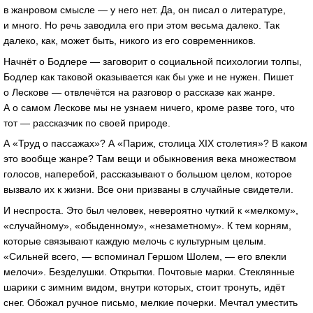
в жанровом смысле — у него нет. Да, он писал о литературе,
и много. Но речь заводила его при этом весьма далеко. Так
далеко, как, может быть, никого из его современников.
Начнёт о Бодлере — заговорит о социальной психологии толпы,
Бодлер как таковой оказывается как бы уже и не нужен. Пишет
о Лескове — отвлечётся на разговор о рассказе как жанре.
А о самом Лескове мы не узнаем ничего, кроме разве того, что
тот — рассказчик по своей природе.
А «Труд о пассажах»? А «Париж, столица XIX столетия»? В каком
это вообще жанре? Там вещи и обыкновения века множеством
голосов, наперебой, рассказывают о большом целом, которое
вызвало их к жизни. Все они призваны в случайные свидетели.
И неспроста. Это был человек, невероятно чуткий к «мелкому»,
«случайному», «обыденному», «незаметному». К тем корням,
которые связывают каждую мелочь с культурным целым.
«Сильней всего, — вспоминал Гершом Шолем, — его влекли
мелочи». Безделушки. Открытки. Почтовые марки. Стеклянные
шарики с зимним видом, внутри которых, стоит тронуть, идёт
снег. Обожал ручное письмо, мелкие почерки. Мечтал уместить