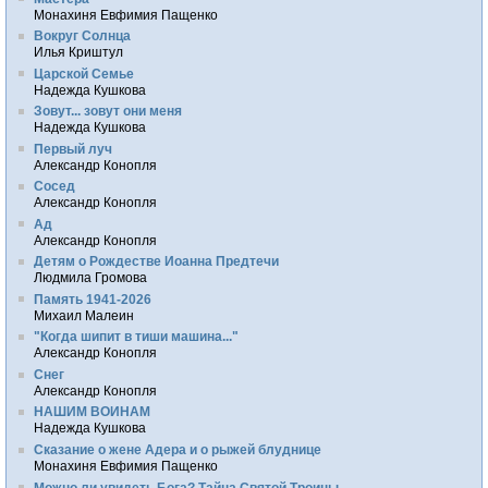
Монахиня Евфимия Пащенко
Вокруг Солнца
Илья Криштул
Царской Семье
Надежда Кушкова
Зовут... зовут они меня
Надежда Кушкова
Первый луч
Александр Конопля
Сосед
Александр Конопля
Ад
Александр Конопля
Детям о Рождестве Иоанна Предтечи
Людмила Громова
Память 1941-2026
Михаил Малеин
"Когда шипит в тиши машина..."
Александр Конопля
Снег
Александр Конопля
НАШИМ ВОИНАМ
Надежда Кушкова
Сказание о жене Адера и о рыжей блуднице
Монахиня Евфимия Пащенко
Можно ли увидеть Бога? Тайна Святой Троицы