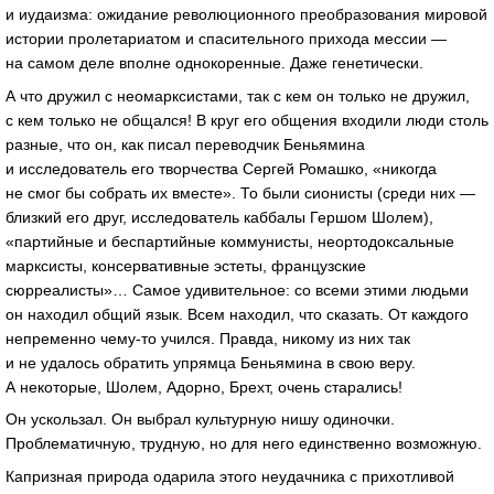
и иудаизма: ожидание революционного преобразования мировой
истории пролетариатом и спасительного прихода мессии —
на самом деле вполне однокоренные. Даже генетически.
А что дружил с неомарксистами, так с кем он только не дружил,
с кем только не общался! В круг его общения входили люди столь
разные, что он, как писал переводчик Беньямина
и исследователь его творчества Сергей Ромашко, «никогда
не смог бы собрать их вместе». То были сионисты (среди них —
близкий его друг, исследователь каббалы Гершом Шолем),
«партийные и беспартийные коммунисты, неортодоксальные
марксисты, консервативные эстеты, французские
сюрреалисты»… Самое удивительное: со всеми этими людьми
он находил общий язык. Всем находил, что сказать. От каждого
непременно
чему-то
учился. Правда, никому из них так
и не удалось обратить упрямца Беньямина в свою веру.
А некоторые, Шолем, Адорно, Брехт, очень старались!
Он ускользал. Он выбрал культурную нишу одиночки.
Проблематичную, трудную, но для него единственно возможную.
Капризная природа одарила этого неудачника с прихотливой