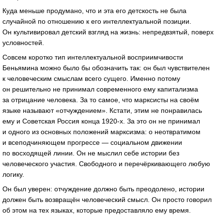
Куда меньше продумано, что и эта его детскость не была
случайной по отношению к его интеллектуальной позиции.
Он культивировал детский взгляд на жизнь: непредвзятый, поверх
условностей.
Совсем коротко тип интеллектуальной восприимчивости
Беньямина можно было бы обозначить так: он был чувствителен
к человеческим смыслам всего сущего. Именно потому
он решительно не принимал современного ему капитализма
за отрицание человека. За то самое, что марксисты на своём
языке называют «отчуждением». Кстати, этим не понравилась
ему и Советская Россия конца
1920-х
. За это он не принимал
и одного из основных положений марксизма: о неотвратимом
и всеподчиняющем прогрессе — социальном движении
по восходящей линии. Он не мыслил себе истории без
человеческого участия. Свободного и перечёркивающего любую
логику.
Он был уверен: отчуждение должно быть преодолено, истории
должен быть возвращён человеческий смысл. Он просто говорил
об этом на тех языках, которые предоставляло ему время.