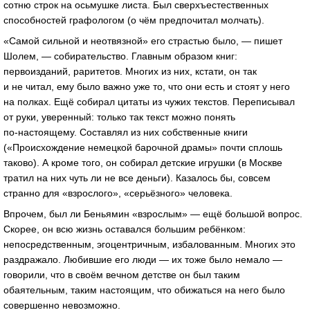
сотню строк на осьмушке листа. Был сверхъестественных
способностей графологом (о чём предпочитал молчать).
«Самой сильной и неотвязной» его страстью было, — пишет
Шолем, — собирательство. Главным образом книг:
первоизданий, раритетов. Многих из них, кстати, он так
и не читал, ему было важно уже то, что они есть и стоят у него
на полках. Ещё собирал цитаты из чужих текстов. Переписывал
от руки, уверенный: только так текст можно понять
по-настоящему
. Составлял из них собственные книги
(«Происхождение немецкой барочной драмы» почти сплошь
таково). А кроме того, он собирал детские игрушки (в Москве
тратил на них чуть ли не все деньги). Казалось бы, совсем
странно для «взрослого», «серьёзного» человека.
Впрочем, был ли Беньямин «взрослым» — ещё большой вопрос.
Скорее, он всю жизнь оставался большим ребёнком:
непосредственным, эгоцентричным, избалованным. Многих это
раздражало. Любившие его люди — их тоже было немало —
говорили, что в своём вечном детстве он был таким
обаятельным, таким настоящим, что обижаться на него было
совершенно невозможно.