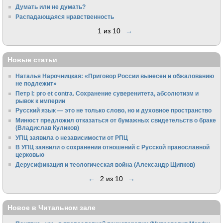
Думать или не думать?
Распадающаяся нравственность
1 из 10
→
Новые статьи
Наталья Нарочницкая: «Приговор России вынесен и обжалованию
не подлежит»
Петр I: pro et contra. Сохранение суверенитета, абсолютизм и
рывок к империи
Русский язык — это не только слово, но и духовное пространство
Минюст предложил отказаться от бумажных свидетельств о браке
(Владислав Куликов)
УПЦ заявила о независимости от РПЦ
В УПЦ заявили о сохранении отношений с Русской православной
церковью
Дерусификация и теологическая война (Александр Щипков)
←
2 из 10
→
Новое в Читальном зале