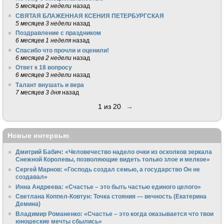
5 месяцев 2 недели
назад
СВЯТАЯ БЛАЖЕННАЯ КСЕНИЯ ПЕТЕРБУРГСКАЯ
5 месяцев 3 недели
назад
Поздравление с праздником
6 месяцев 1 неделя
назад
Спасибо что прочли и оценили!
6 месяцев 2 недели
назад
Ответ к 18 вопросу
6 месяцев 3 недели
назад
Талант внушать и вера
7 месяцев 3 дня
назад
1 из 20
→
Новые интервью
Дмитрий Бабич: «Человечество надело очки из осколков зеркала
Снежной Королевы, позволяющие видеть только злое и мелкое»
Сергей Марнов: «Господь создал семью, а государство Он не
создавал»
Инна Андреева: «Счастье – это быть частью единого целого»
Светлана Коппел-Ковтун: Точка стояния — вечность (Екатерина
Демина)
Владимир Романенко: «Счастье – это когда оказывается что твои
юношеские мечты сбылись»