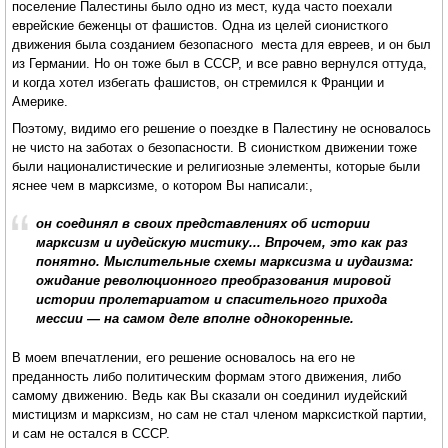
поселение Палестины было одно из мест, куда часто поехали
еврейские беженцы от фашистов. Одна из целей сионисткого
движения была созданием безопасного места для евреев, и он был
из Германии. Но он тоже был в СССР, и все равно вернулся оттуда,
и когда хотел избегать фашистов, он стремился к Франции и
Америке.
Поэтому, видимо его решение о поездке в Палестину не основалось
не чисто на заботах о безопасности. В сионистком движении тоже
были националистические и религиозные элементы, которые были
яснее чем в марксизме, о котором Вы написали:,
он соединял в своих представлениях об истории
марксизм и иудейскую мистику... Впрочем, это как раз
понятно. Мыслительные схемы марксизма и иудаизма:
ожидание революционного преобразования мировой
истории пролетариатом и спасительного прихода
мессии — на самом деле вполне однокоренные.
В моем впечатлении, его решение основалось на его не
преданность либо политическим формам этого движения, либо
самому движению. Ведь как Вы сказали он соединил иудейский
мистицизм и марксизм, но сам не стал членом марксисткой партии,
и сам не остался в СССР.