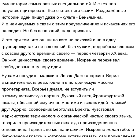
гуманитарии самых разных специальностей. И с тех пор
не устают цитировать. Все считают его своим. Раздражённые
историки идей пишут даже о «культе» Беньямина.
И о неминуемых в связи с этим преувеличениях и искажениях его
наследия. Не без оснований, надо признать.
И это при том, что он, ни на кого не похожий и ни в одну
группировку так и не вошедший, был чутким, подробным слепком
с совсем другого времени: своего — первой четверти ХХ века.
Он жил ценностями своего времени. Искренне переживал
злободневные в ту пору идеи.
Ну сами посудите: марксист. Левак. Даже анархист. Верил
в спасительность революции и в историческую миссию
пролетариата. Всерьёз думал, не вступить ли
в коммунистическую партию. Духовный отец Франкфуртской
школы, обязанной ему очень многими из своих идей. Близкий
друг Адорно, собеседник Бертольта Брехта. Чувствовал
марксистскую терминологию органической частью своего языка,
говорил о производительных силах да производственных
отношениях. Терпеть не мог капитализм. Искренне желал гибели
буржуазному классу, к которому, кстати сказать, сам принадлежал