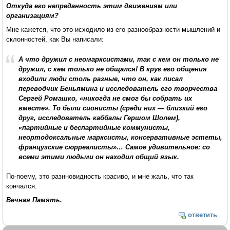
Откуда его непреданность этим движениям или
организациям?
Мне кажется, что это исходило из его разнообразности мышлений и
склонностей, как Вы написали:
А что дружил с неомарксистами, так с кем он только не
дружил, с кем только не общался! В круг его общения
входили люди столь разные, что он, как писал
переводчик Беньямина и исследователь его творчества
Сергей Ромашко, «никогда не смог бы собрать их
вместе». То были сионисты (среди них — близкий его
друг, исследователь каббалы Гершом Шолем),
«партийные и беспартийные коммунисты,
неортодоксальные марксисты, консервативные эстеты,
французские сюрреалисты»… Самое удивительное: со
всеми этими людьми он находил общий язык.
По-поему, это разнновидность красиво, и мне жаль, что так
кончался.
Вечная Память.
ответить