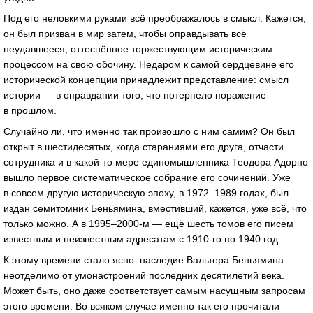
Под его неловкими руками всё преображалось в смысл. Кажется,
он был призван в мир затем, чтобы оправдывать всё
неудавшееся, оттеснённое торжествующим историческим
процессом на свою обочину. Недаром к самой сердцевине его
исторической концепции принадлежит представление: смысл
истории — в оправдании того, что потерпело поражение
в прошлом.
Случайно ли, что именно так произошло с ним самим? Он был
открыт в шестидесятых, когда стараниями его друга, отчасти
сотрудника и в
какой-то
мере единомышленника Теодора Адорно
вышло первое систематическое собрание его сочинений. Уже
в совсем другую историческую эпоху, в 1972–1989 годах, был
издан семитомник Беньямина, вместивший, кажется, уже всё, что
только можно. А в
1995–2000
-м — ещё шесть томов его писем
известным и неизвестным адресатам с
1910-го
по 1940 год.
К этому времени стало ясно: наследие Вальтера Беньямина
неотделимо от умонастроений последних десятилетий века.
Может быть, оно даже соответствует самым насущным запросам
этого времени. Во всяком случае именно так его прочитали