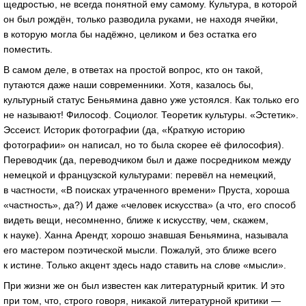
щедростью, не всегда понятной ему самому. Культура, в которой
он был рождён, только разводила руками, не находя ячейки,
в которую могла бы надёжно, целиком и без остатка его
поместить.
В самом деле, в ответах на простой вопрос, кто он такой,
путаются даже наши современники. Хотя, казалось бы,
культурный статус Беньямина давно уже устоялся. Как только его
не называют! Философ. Социолог. Теоретик культуры. «Эстетик».
Эссеист. Историк фотографии (да, «Краткую историю
фотографии» он написал, но то была скорее её философия).
Переводчик (да, переводчиком был и даже посредником между
немецкой и французской культурами: перевёл на немецкий,
в частности, «В поисках утраченного времени» Пруста, хороша
«частность», да?) И даже «человек искусства» (а что, его способ
видеть вещи, несомненно, ближе к искусству, чем, скажем,
к науке). Ханна Арендт, хорошо знавшая Беньямина, называла
его мастером поэтической мысли. Пожалуй, это ближе всего
к истине. Только акцент здесь надо ставить на слове «мысли».
При жизни же он был известен как литературный критик. И это
при том, что, строго говоря, никакой литературной критики —