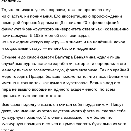
столетий».
То, что он издать успел, впрочем, тоже не принесло ему
ни счастья, ни понимания. Его диссертацию о происхождении
немецкой барочной драмы ещё в начале
20-х
философский
факультет Франкфуртского университета отверг как «совершенно
нечитаемую». В
1925-м
он её
всё-таки
издал,
но на академическую карьеру — а значит, и на надёжный доход
и социальный статус — нечего было и надеяться.
Отныне и до самой смерти Вальтера Беньямина ждали лишь
случайные журналистские заработки, которые и определили его
манеру письма: эссеистическую, фрагментарную. Так по крайней
мере говорят. Правда, больше похоже на то, что писал Беньямин
именно и только так, как думал и чувствовал. Ведь
из-под
его
пера не вышло вообще ни единого академичного, по всем
правилам выстроенного текста.
Всю свою недолгую жизнь он считал себя неудачником. Пишут
даже, что именно из этого неустранимого факта он сделал себе
культурную позицию. Это очень возможно. Тем более что
культурную позицию и смысл он умел сделать буквально из чего
угодно.