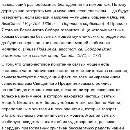
изливающий разнообразные благодеяния на немощных. Потому
дерзнувшие отвергать мощи мученика: если епископы — да будут
извергнуты, если монахи и миряне — лишены общения (
AcL Vll,
BiniiConcil. l.V, p.794, 1636 г. — Перевод с сербского
). В Правиле
7 того же Вселенского Собора говорится: Аще которые честные
храмы освящены без святых мощей мученических, определяем:
да будет совершено в них положение мощей с обычною
молитвою. (
Книга Правил св. апостол, св. Соборов Всел.
и поместных и святых отец. Канада, 1971, с. 177
),
О том, что благочестивое почитание святых мощей есть
составная часть Богочеловеческого домостроительства спасения,
свидетельствует и следующий факт: по всем наидревнейшим
свидетельствам Священного Предания храмы строились
на гробницах и мощах святых, и святая литургия совершается
только на антиминсе, в котором находятся частицы святых
мощей. Вместе с тем, богослужебные книги, особенно Минеи,
переполнены молитвами и песнопениями, которые говорят
о благочестивом почитании святых мощей. А жития святых
изобилуют свидетельствами об их чудотворениях, разливая
в сердцах православных христиан бессмертную радость нашей