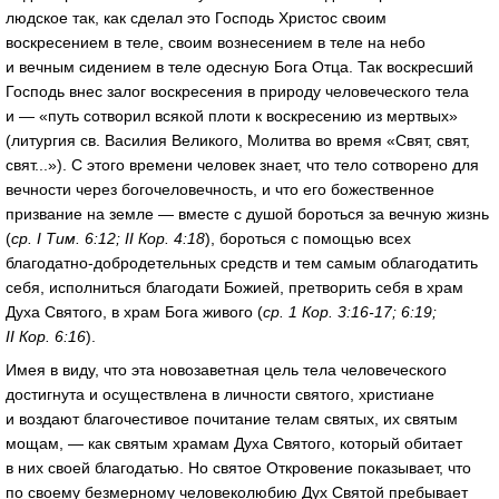
людское так, как сделал это Господь Христос своим
воскресением в теле, своим вознесением в теле на небо
и вечным сидением в теле одесную Бога Отца. Так воскресший
Господь внес залог воскресения в природу человеческого тела
и — «путь сотворил всякой плоти к воскресению из мертвых»
(литургия св. Василия Великого, Молитва во время «Свят, свят,
свят...»). С этого времени человек знает, что тело сотворено для
вечности через богочеловечность, и что его божественное
призвание на земле — вместе с душой бороться за вечную жизнь
(
ср. I Тим. 6:12; II Кор. 4:18
), бороться с помощью всех
благодатно-добродетельных средств и тем самым облагодатить
себя, исполниться благодати Божией, претворить себя в храм
Духа Святого, в храм Бога живого (
ср. 1 Кор. 3:16-17; 6:19;
II Кор. 6:16
).
Имея в виду, что эта новозаветная цель тела человеческого
достигнута и осуществлена в личности святого, христиане
и воздают благочестивое почитание телам святых, их святым
мощам, — как святым храмам Духа Святого, который обитает
в них своей благодатью. Но святое Откровение показывает, что
по своему безмерному человеколюбию Дух Святой пребывает