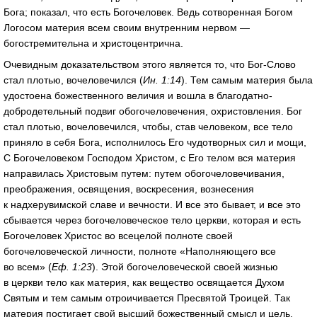
Бога; показал, что есть Богочеловек. Ведь сотворенная Богом
Логосом материя всем своим внутренним нервом —
богостремительна и христоцентрична.
Очевидным доказательством этого является то, что Бог-Слово
стал плотью, вочеловечился (
Ин. 1:14
). Тем самым материя была
удостоена божественного величия и вошла в благодатно-
добродетельный подвиг обогочеловечения, охристовления. Бог
стал плотью, вочеловечился, чтобы, став человеком, все тело
приняло в себя Бога, исполнилось Его чудотворных сил и мощи,
С Богочеловеком Господом Христом, с Его телом вся материя
направилась Христовым путем: путем обогочеловечивания,
преображения, освящения, воскресения, вознесения
к надхерувимской славе и вечности. И все это бывает, и все это
сбывается через богочеловеческое тело церкви, которая и есть
Богочеловек Христос во всецелой полноте своей
богочеловеческой личности, полноте «Наполняющего все
во всем» (
Еф. 1:23
). Этой богочеловеческой своей жизнью
в церкви тело как материя, как вещество освящается Духом
Святым и тем самым отроичивается Пресвятой Троицей. Так
материя постигает свой высший божественный смысл и цель,