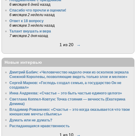
6 месяцев 6 дней
назад
Спасибо что прочли и оценили!
6 месяцев 2 недели
назад
Ответ к 18 вопросу
6 месяцев 3 недели
назад
Талант внушать и вера
7 месяцев 2 дня
назад
1 из 20
→
Новые интервью
Дмитрий Бабич: «Человечество надело очки из осколков зеркала
Снежной Королевы, позволяющие видеть только злое и мелкое»
Сергей Марнов: «Господь создал семью, а государство Он не
создавал»
Инна Андреева: «Счастье – это быть частью единого целого»
Светлана Коппел-Ковтун: Точка стояния — вечность (Екатерина
Демина)
Владимир Романенко: «Счастье – это когда оказывается что твои
юношеские мечты сбылись»
Думать или не думать?
Распадающаяся нравственность
1 из 10
→