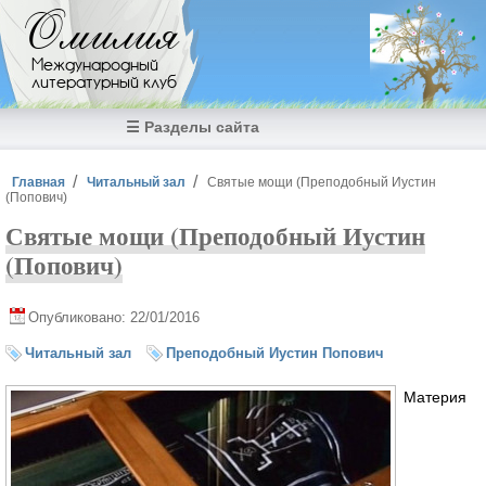
Перейти к основному содержанию
Омилия
Международный
литературный клуб
☰ Разделы сайта
Вы здесь
Главная
Читальный зал
Святые мощи (Преподобный Иустин
(Попович)
Святые мощи (Преподобный Иустин
(Попович)
Опубликовано: 22/01/2016
Читальный зал
Преподобный Иустин Попович
Материя