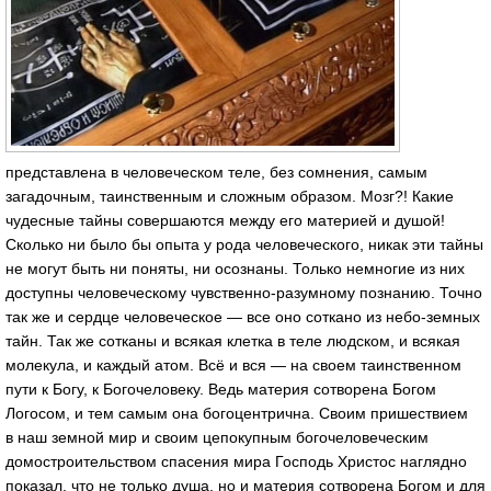
представлена в человеческом теле, без сомнения, самым
загадочным, таинственным и сложным образом. Мозг?! Какие
чудесные тайны совершаются между его материей и душой!
Сколько ни было бы опыта у рода человеческого, никак эти тайны
не могут быть ни поняты, ни осознаны. Только немногие из них
доступны человеческому чувственно-разумному познанию. Точно
так же и сердце человеческое — все оно соткано из небо-земных
тайн. Так же сотканы и всякая клетка в теле людском, и всякая
молекула, и каждый атом. Всё и вся — на своем таинственном
пути к Богу, к Богочеловеку. Ведь материя сотворена Богом
Логосом, и тем самым она богоцентрична. Своим пришествием
в наш земной мир и своим цепокупным богочеловеческим
домостроительством спасения мира Господь Христос наглядно
показал, что не только душа, но и материя сотворена Богом и для