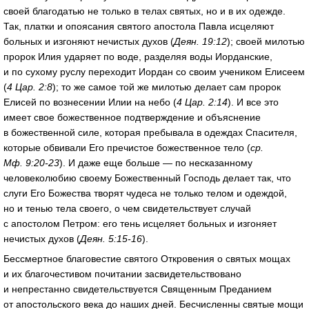
своей благодатью не только в телах святых, но и в их одежде.
Так, платки и опоясания святого апостола Павла исцеляют
больных и изгоняют нечистых духов (
Деян. 19:12
); своей милотью
пророк Илия ударяет по воде, разделяя воды Иорданские,
и по сухому руслу переходит Иордан со своим учеником Елисеем
(
4 Цар. 2:8
); то же самое той же милотью делает сам пророк
Елисей по вознесении Илии на небо (
4 Цар. 2:14
). И все это
имеет свое божественное подтверждение и объяснение
в божественной силе, которая пребывала в одеждах Спасителя,
которые обвивали Его пречистое божественное тело (
ср.
Мф. 9:20-23
). И даже еще больше — по несказанному
человеколюбию своему Божественный Господь делает так, что
слуги Его Божества творят чудеса не только телом и одеждой,
но и тенью тела своего, о чем свидетельствует случай
с апостолом Петром: его тень исцеляет больных и изгоняет
нечистых духов (
Деян. 5:15-16
).
Бессмертное благовестие святого Откровения о святых мощах
и их благочестивом почитании засвидетельствовано
и непрестанно свидетельствуется Священным Преданием
от апостольского века до наших дней. Бесчисленны святые мощи