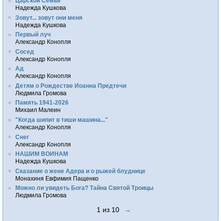
Царской Семье
Надежда Кушкова
Зовут... зовут они меня
Надежда Кушкова
Первый луч
Александр Конопля
Сосед
Александр Конопля
Ад
Александр Конопля
Детям о Рождестве Иоанна Предтечи
Людмила Громова
Память 1941-2026
Михаил Малеин
"Когда шипит в тиши машина..."
Александр Конопля
Снег
Александр Конопля
НАШИМ ВОИНАМ
Надежда Кушкова
Сказание о жене Адера и о рыжей блуднице
Монахиня Евфимия Пащенко
Можно ли увидеть Бога? Тайна Святой Троицы
Людмила Громова
1 из 10
→