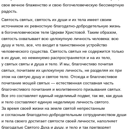
свое вечное блаженство и свою богочеловеческую бессмертную
радость.
Святость святых, святость их души и их тела имеет своим
источником их ревностную благодатно-добродетельную жизнь
в богочеловеческом теле Церкви Христовой. Таким образом,
святость охватывает всю целокупную личность человека: всю
душу и тело, все, что входит в таинственное устройство
человеческого существа. Святость святых не содержится только
в их душе, но неминуемо распространяется и на их тело,
у святых святы и душа и тело. И мы, благочестиво почитая
святых, почитаем их целокупную личность, не разделяя их при
этом на святую душу и святое тело. Отсюда и благочестивое
почитание мощей святых — естественная составная часть
благочестивого почитания и молитвенного призывания святых.
Все это составляет единый неделимый подвиг, так же, как душа
и тело составляют единую неделимую личность святого.
За время своей жизни на земле святой непрестанным
и согласным благодатно-добродетельным сотрудничеством души
и тела своего достигает святости своей личности, наполняет
благодатью Святого Духа и душу, и тело и так претворяет