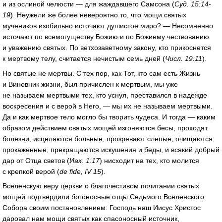
и из ослиной челюсти — для жаждавшего Самсона (
Суд. 15:14-
19
). Неужели же более невероятно то, что мощи святых
мучеников изобильно источают душистое миро? — Несомненно
источают по всемогуществу Божию и по Божиему чествованию
и уважению святых. По ветхозаветному закону, кто прикоснется
к мертвому телу, считается нечистым семь дней (
Числ. 19:11
).
Но святые не мертвы. С тех пор, как Тот, кто сам есть Жизнь
и Виновник жизни, был причислен к мертвым, мы уже
не называем мертвыми тех, кто уснул, преставился в надежде
воскресения и с верой в Него, — мы их не называем мертвыми.
Да и как мертвое тело могло бы творить чудеса. И тогда — каким
образом действием святых мощей изгоняются бесы, проходят
болезни, исцеляются больные, прозревают слепые, очищаются
прокаженные, прекращаются искушения и беды, и всякий добрый
дар от Отца светов (
Иак. 1:17
) нисходит на тех, кто молится
с крепкой верой (
de fide, IV 15
).
Вселенскую веру церкви о благочестивом почитании святых
мощей подтвердили богоносные отцы Седьмого Вселенского
Собора своим постановлением: Господь наш Иисус Христос
даровал нам мощи святых как спасоносный источник,