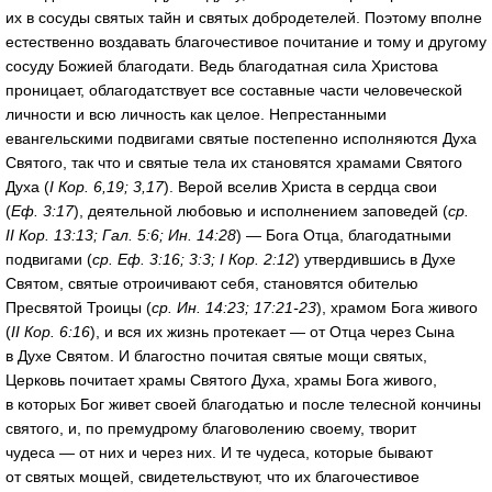
их в сосуды святых тайн и святых добродетелей. Поэтому вполне
естественно воздавать благочестивое почитание и тому и другому
сосуду Божией благодати. Ведь благодатная сила Христова
проницает, облагодатствует все составные части человеческой
личности и всю личность как целое. Непрестанными
евангельскими подвигами святые постепенно исполняются Духа
Святого, так что и святые тела их становятся храмами Святого
Духа (
I Кор. 6,19; 3,17
). Верой вселив Христа в сердца свои
(
Еф. 3:17
), деятельной любовью и исполнением заповедей (
ср.
II Кор. 13:13; Гал. 5:6; Ин. 14:28
) — Бога Отца, благодатными
подвигами (
ср. Еф. 3:16; 3:3; I Кор. 2:12
) утвердившись в Духе
Святом, святые отроичивают себя, становятся обителью
Пресвятой Троицы (
ср. Ин. 14:23; 17:21-23
), храмом Бога живого
(
II Кор. 6:16
), и вся их жизнь протекает — от Отца через Сына
в Духе Святом. И благостно почитая святые мощи святых,
Церковь почитает храмы Святого Духа, храмы Бога живого,
в которых Бог живет своей благодатью и после телесной кончины
святого, и, по премудрому благоволению своему, творит
чудеса — от них и через них. И те чудеса, которые бывают
от святых мощей, свидетельствуют, что их благочестивое