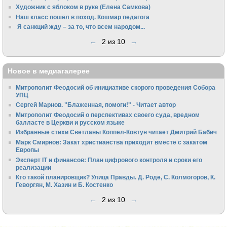
Художник с яблоком в руке (Елена Самкова)
Наш класс пошёл в поход. Кошмар педагога
Я санкций жду – за то, что всем народом...
←
2 из 10
→
Новое в медиагалерее
Митрополит Феодосий об инициативе скорого проведения Собора
УПЦ
Сергей Марнов. "Блаженная, помоги!" - Читает автор
Митрополит Феодосий о перспективах своего суда, вредном
балласте в Церкви и русском языке
Избранные стихи Светланы Коппел-Ковтун читает Дмитрий Бабич
Марк Смирнов: Закат христианства приходит вместе с закатом
Европы
Эксперт IT и финансов: План цифрового контроля и сроки его
реализации
Кто такой планировщик? Улица Правды. Д. Роде, С. Колмогоров, К.
Геворгян, М. Хазин и Б. Костенко
←
2 из 10
→