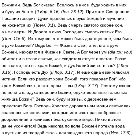
Божиими. Ведь Бог сказал: Вселюсь в них и буду ходить в них;
и буду их Богом (
II Кор. 6:16; Лев. 26:12
). При этом Священное
Писание говорит: Души праведных в руке Божией и мучение
не коснется их (
Прем. 3:1
). Ведь смерть святого скорее сон,
а не смерть. И: Дорога в очах Господних смерть святых Его
(
Пел. 115:6
). Их тому же, что может быть драгоценнее, чем быть
в руке Божией!? Ведь Бог — Жизнь и Свет, и те, кто в руке
Божией, находятся в Жизни и Свете, А Бог через ум (
dia tou vou
)
обитает и в телах святых, как свидетельствует апостол: Разве
не знаете, что вы храм Божий, и Дух Божий живет в вас? (
I Кор.
3:16
), Господь есть Дух (
II Кор. 3:17
). И еще одна евангельская
истина: Если кто разорит храм Божий, того покарает Бог" ибо
храм Божий свят; а этот храм — вы (
I Кор. 3:17
). Поэтому как же
не почитать одухотворение Божие, одухотворенные телесные
жилища Божий? Ведь они, будучи живы, с дерзновением
предстоят Богу. Господь Христос даровал нам мощи святых как
спасоносные источники, которые источают разнообразные
добродеяния и изливают благоуханное миро. Никто в этом
да не усомнится! Ведь некогда по воле Божией потекла вода
в пустыне из твердой скалы для жаждавшего народа (
Исх. 17:6
),