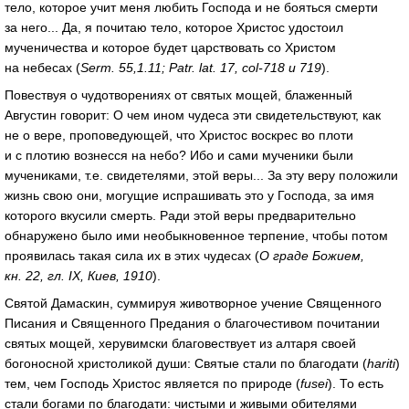
тело, которое учит меня любить Господа и не бояться смерти
за него... Да, я почитаю тело, которое Христос удостоил
мученичества и которое будет царствовать со Христом
на небесах (
Serm. 55,1.11; Patr. lat. 17, col-718 и 719
).
Повествуя о чудотворениях от святых мощей, блаженный
Августин говорит: О чем ином чудеса эти свидетельствуют, как
не о вере, проповедующей, что Христос воскрес во плоти
и с плотию вознесся на небо? Ибо и сами мученики были
мучениками, т.е. свидетелями, этой веры... За эту веру положили
жизнь свою они, могущие испрашивать это у Господа, за имя
которого вкусили смерть. Ради этой веры предварительно
обнаружено было ими необыкновенное терпение, чтобы потом
проявилась такая сила их в этих чудесах (
О граде Божием,
кн. 22, гл. IX, Киев, 1910
).
Святой Дамаскин, суммируя животворное учение Священного
Писания и Священного Предания о благочестивом почитании
святых мощей, херувимски благовествует из алтаря своей
богоносной христоликой души: Святые стали по благодати (
hariti
)
тем, чем Господь Христос является по природе (
fusei
). То есть
стали богами по благодати: чистыми и живыми обителями