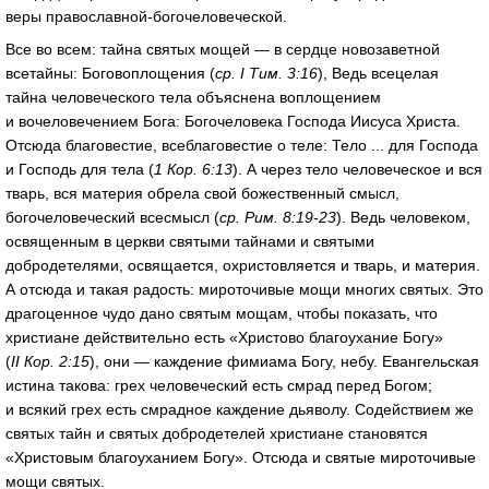
веры православной-богочеловеческой.
Все во всем: тайна святых мощей — в сердце новозаветной
всетайны: Боговоплощения (
ср. I Тим. 3:16
), Ведь всецелая
тайна человеческого тела объяснена воплощением
и вочеловечением Бога: Богочеловека Господа Иисуса Христа.
Отсюда благовестие, всеблаговеcтие о теле: Тело ... для Господа
и Господь для тела (
1 Кор. 6:13
). А через тело человеческое и вся
тварь, вся материя обрела свой божественный смысл,
богочеловеческий всесмысл (
ср. Рим. 8:19-23
). Ведь человеком,
освященным в церкви святыми тайнами и святыми
добродетелями, освящается, охристовляется и тварь, и материя.
А отсюда и такая радость: мироточивые мощи многих святых. Это
драгоценное чудо дано святым мощам, чтобы показать, что
христиане действительно есть «Христово благоухание Богу»
(
II Кор. 2:15
), они — каждение фимиама Богу, небу. Евангельская
истина такова: грех человеческий есть смрад перед Богом;
и всякий грех есть смрадное каждение дьяволу. Содействием же
святых тайн и святых добродетелей христиане становятся
«Христовым благоуханием Богу». Отсюда и святые мироточивые
мощи святых.