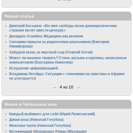
Новые статьи
Дмитрий Косырев: «Во имя свободы всем демократическим
странам велят ввести цензуру»
Джорджо Агамбен. Медицина как религия
Силовики пришли за родителями школьников (Виктория
Никифорова)
Забудем казнь за вкусный сыр (Георгий Зотов)
Может ли машина творить? Стихи, музыка и картины, написанные
компьютером (Екатерина Никитина)
Искушение цифровизацией
Владимир Легойда: Ситуация с гонениями на христиан в Африке
не улучшается
←
4 из 10
→
Новое в Читальном зале
Каждый выбирает для себя (Юрий Левитанский)
Дикая роза (Николай Голубош)
Межевая тропа (Николай Голубош)
Ветеринария (Иеромонах Роман (Матюшин)