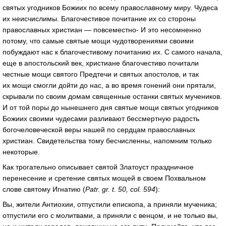
святых угодников Божиих по всему православному миру. Чудеса
их неисчислимы. Благочестивое почитание их со стороны
православных христиан — повсеместно- И это несомненно
потому, что самые святые мощи чудотворениями своими
побуждают нас к благочестивому почитанию их. С самого начала,
еще в апостольский век, христиане благочестиво почитали
честные мощи святого Предтечи и святых апостолов, и так
их мощи смогли дойти до нас, а во время гонений они прятали,
скрывали по своим домам священные останки святых мучеников.
И от той поры до нынешнего дня святые мощи святых угодников
Божиих своими чудесами разливают бессмертную радость
богочеловеческой веры нашей по сердцам православных
христиан. Свидетельства тому бесчисленны, напомним только
некоторые.
Как трогательно описывает святой Златоуст праздничное
перенесение и сретение святых мощей в своем Похвальном
слове святому Игнатию (
Рatr. gr. t. 50, col. 594
):
Вы, жители Антиохии, отпустили епископа, а приняли мученика;
отпустили его с молитвами, а приняли с венцом, и не только вы,