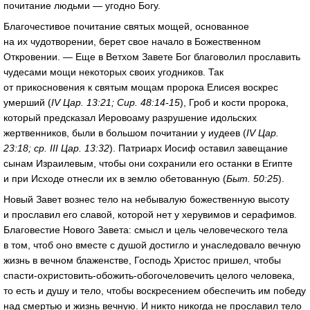
почитание людьми — угодно Богу.
Благочестивое почитание святых мощей, основанное
на их чудотворении, берет свое начало в Божественном
Откровении. — Еще в Ветхом Завете Бог благоволил прославить
чудесами мощи некоторых своих угодников. Так
от прикосновения к святым мощам пророка Елисея воскрес
умерший (
IV Цар. 13:21; Сир. 48:14-15
), Гроб и кости пророка,
который предсказал Иеровоаму разрушение идольских
жертвенников, были в большом почитании у иудеев (
IV Цар.
23:18; ср. III Цар. 13:32
). Патриарх Иосиф оставил завещание
сынам Израилевым, чтобы они сохранили его останки в Египте
и при Исходе отнесли их в землю обетованную (
Быт. 50:25
).
Новый Завет вознес тело на небывалую божественную высоту
и прославил его славой, которой нет у херувимов и серафимов.
Благовестие Нового Завета: смысл и цель человеческого тела
в том, чтоб оно вместе с душой достигло и унаследовало вечную
жизнь в вечном блаженстве, Господь Христос пришел, чтобы
спасти-охристовить-обожить-обогочеловечить целого человека,
то есть и душу и тело, чтобы воскресением обеспечить им победу
над смертью и жизнь вечную. И никто никогда не прославил тело