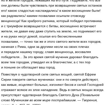
но и жители городов, лежавших на его пути. Подумайте, что все
они должны были чувствовать при возвращении святых останков
его! какою сладостью наслаждались! в каком восхищении были!
как радовались! какими похвалами осыпали отовсюду
венценосца! Как храброго ратника, который победил противника
и с триумфом возвращается с битвы, восхищенно встречают
жители, не давая ему даже ступить на землю, но поднимают его
и на руках несут домой, осыпая его бесчисленными
похвалами, — точно так же и этого святого жители всех городов,
начиная с Рима, одни за другими несли на своих плечах
и передали нашему городу, славя венценосца, восхваляя
победителя... За это время святой мученик даровал благодать
всем тем городам, утвердил их в благочестии; а с тех пор
и поныне он обогащает ваш город.
Повествуя о чудотворной силе святых мощей, святой Ефрем
Сирии говорите святых мучениках: они и по смерти действуют,
как живые, исцеляют больных, изгоняют бесов и силой Господней
отражают всякое их злое нападение. Ведь в святых мощах всегда
присутствует чудотворная благодать Святого Духа (
Похвальное
слово Мученикам во всем мире пострадавшим. — Творения,