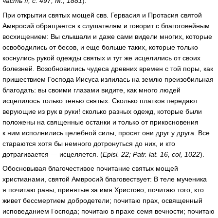
часть II, с. 497, М., 1881
).
При открытии святых мощей свв. Гервасия и Протасия святой
Амвросий обращается к слушателям и говорит с благоговейным
восхищением: Вы слышали и даже сами видели многих, которые
освободились от бесов, и еще больше таких, которые только
коснулись рукой одежды святых и тут же исцелились от своих
болезней. Возобновились чудеса древних времен с той поры, как
пришествием Господа Иисуса излилась на землю преизобильная
благодать: вы своими глазами видите, как много людей
исцелилось только тенью святых. Сколько платков передают
верующие из рук в руки! сколько разных одежд, которые были
положены на священные останки и только от прикосновения
к ним исполнились целебной силы, просят они друг у друга. Все
стараются хотя бы немного дотронуться до них, и кто
дотрагивается — исцеляется. (
Episi. 22; Patr. lat. 16, col, 1022
).
Обосновывая благочестивое почитание святых мощей
христианами, святой Амвросий благовествует: В теле мученика
я почитаю раны, принятые за имя Христово, почитаю того, кто
живет бессмертием добродетели; почитаю прах, освященный
исповеданием Господа; почитаю в прахе семя вечности; почитаю