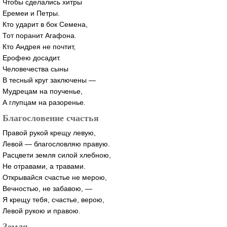
Чтобы сделались хитры
Еремеи и Петры.
Кто ударит в бок Семена,
Тот поранит Агафона.
Кто Андрея не почтит,
Ерофею досадит.
Человечества сыны
В тесный круг заключены —
Мудрецам на поученье,
А глупцам на разоренье.
Благословение счастья
Правой рукой крещу левую,
Левой — благословляю правую.
Расцвети земля силой хлебною,
Не отравами, а травами.
Открывайся счастье не мерою,
Вечностью, не забавою, —
Я крещу тебя, счастье, верою,
Левой рукою и правою.
Земля