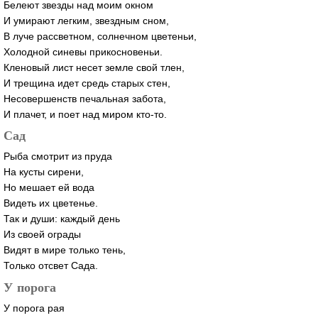
Белеют звезды над моим окном
И умирают легким, звездным сном,
В луче рассветном, солнечном цветеньи,
Холодной синевы прикосновеньи.
Кленовый лист несет земле свой тлен,
И трещина идет средь старых стен,
Несовершенств печальная забота,
И плачет, и поет над миром
кто-то
.
Сад
Рыба смотрит из пруда
На кусты сирени,
Но мешает ей вода
Видеть их цветенье.
Так и души: каждый день
Из своей ограды
Видят в мире только тень,
Только отсвет Сада.
У порога
У порога рая