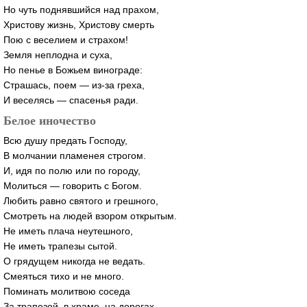
Но чуть поднявшийся над прахом,
Христову жизнь, Христову смерть
Пою с веселием и страхом!
Земля неплодна и суха,
Но пенье в Божьем винограде:
Страшась, поем —
из-за
греха,
И веселясь — спасенья ради.
Белое иночество
Всю душу предать Господу,
В молчании пламенея строгом.
И, идя по полю или по городу,
Молиться — говорить с Богом.
Любить равно святого и грешного,
Смотреть на людей взором открытым.
Не иметь плача неутешного,
Не иметь трапезы сытой.
О грядущем никогда не ведать.
Смеяться тихо и не много.
Поминать молитвою соседа
За трапезой, в храме, на дорогах.