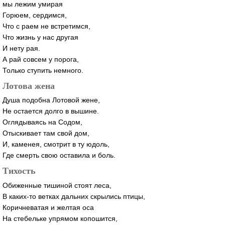
мы лежим умирая
Горюем, сердимся,
Что с раем не встретимся,
Что жизнь у нас другая
И нету рая.
А рай совсем у порога,
Только ступить немного.
Лотова жена
Душа подобна Лотовой жене,
Не остается долго в вышине.
Оглядываясь на Содом,
Отыскивает там свой дом,
И, каменея, смотрит в ту юдоль,
Где смерть свою оставила и боль.
Тихость
Обиженные тишиной стоят леса,
В
каких-то
ветках дальних скрылись птицы,
Коричневатая и желтая оса
На стебельке упрямом копошится,