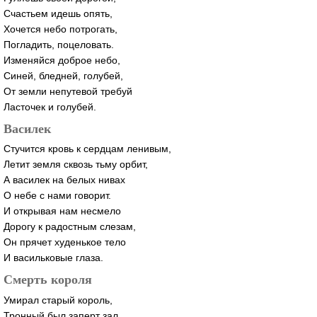
Счастьем идешь опять,
Хочется небо потрогать,
Погладить, поцеловать.
Изменяйся доброе небо,
Синей, бледней, голубей,
От земли непутевой требуй
Ласточек и голубей.
Василек
Стучится кровь к сердцам ленивым,
Летит земля сквозь тьму орбит,
А василек на белых нивах
О небе с нами говорит.
И открывая нам несмело
Дорогу к радостным слезам,
Он прячет худенькое тело
И васильковые глаза.
Смерть короля
Умирал старый король,
Тронный был заперт зал.