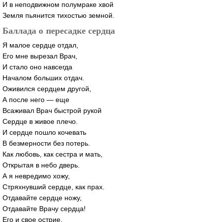
И в неподвижном полумраке хвой
Земля пьянится тихостью земной.
Баллада о пересадке сердца
Я малое сердце отдал,
Его мне вырезал Врач,
И стало оно навсегда
Началом больших отдач.
Оживился сердцем другой,
А после него — еще
Всаживал Врач быстрой рукой
Сердце в живое плечо.
И сердце пошло кочевать
В безмерности без потерь.
Как любовь, как сестра и мать,
Открытая в небо дверь.
А я невредимо хожу,
Стряхнувший сердце, как прах.
Отдавайте сердце ножу,
Отдавайте Врачу сердца!
Его и свое острие,