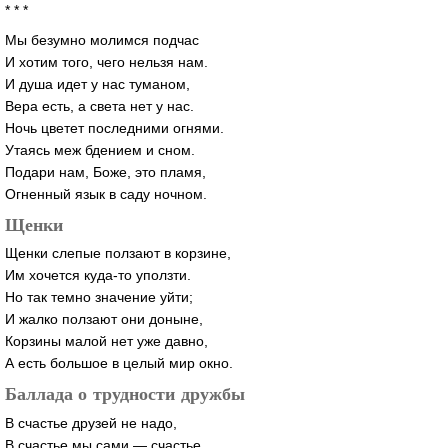
* * *
Мы безумно молимся подчас
И хотим того, чего нельзя нам.
И душа идет у нас туманом,
Вера есть, а света нет у нас.
Ночь цветет последними огнями.
Утаясь меж бдением и сном.
Подари нам, Боже, это пламя,
Огненный язык в саду ночном.
Щенки
Щенки слепые ползают в корзине,
Им хочется
куда-то
уползти.
Но так темно значение уйти;
И жалко ползают они доныне,
Корзины малой нет уже давно,
А есть большое в целый мир окно.
Баллада о трудности дружбы
В счастье друзей не надо,
В счастье мы сами — счастье.