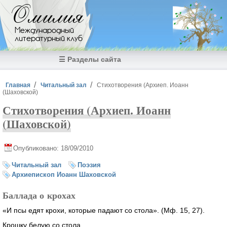
Перейти к основному содержанию
Омилия
Международный
литературный клуб
☰ Разделы сайта
Вы здесь
Главная
Читальный зал
Стихотворения (Архиеп. Иоанн
(Шаховской)
Стихотворения (Архиеп. Иоанн
(Шаховской)
Опубликовано: 18/09/2010
Читальный зал
Поэзия
Архиепископ Иоанн Шаховской
Баллада о крохах
«И псы едят крохи, которые падают со стола». (Мф. 15, 27).
Крошку белую со стола