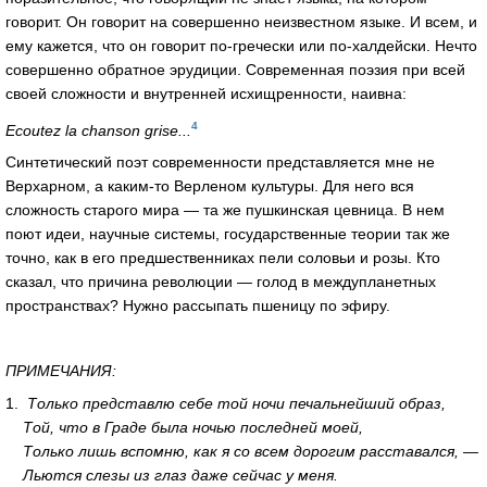
говорит. Он говорит на совершенно неизвестном языке. И всем, и
ему кажется, что он говорит по-гречески или по-халдейски. Нечто
совершенно обратное эрудиции. Современная поэзия при всей
своей сложности и внутренней исхищренности, наивна:
4
Ecoutez la chanson grise...
Синтетический поэт современности представляется мне не
Верхарном, а каким-то Верленом культуры. Для него вся
сложность старого мира — та же пушкинская цевница. В нем
поют идеи, научные системы, государственные теории так же
точно, как в его предшественниках пели соловьи и розы. Кто
сказал, что причина революции — голод в междупланетных
пространствах? Нужно рассыпать пшеницу по эфиру.
ПРИМЕЧАНИЯ:
1
.
Только представлю себе той ночи печальнейший образ,
Той, что в Граде была ночью последней моей,
Только лишь вспомню, как я со всем дорогим расставался, —
Льются слезы из глаз даже сейчас у меня.