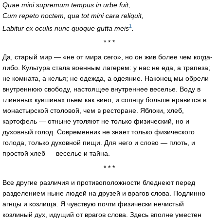
Quae mini supremum tempus in urbe fuit,
Cum repeto noctem, qua tot mini cara reliquit,
1
Labitur ex oculis nunc quoque gutta meis
.
* * *
Да, старый мир — «не от мира сего», но он жив более чем когда-
либо. Культура стала военным лагерем: у нас не еда, а трапеза;
не комната, а келья; не одежда, а одеяние. Наконец мы обрели
внутреннюю свободу, настоящее внутреннее веселье. Воду в
глиняных кувшинах пьем как вино, и солнцу больше нравится в
монастырской столовой, чем в ресторане. Яблоки, хлеб,
картофель — отныне утоляют не только физический, но и
духовный голод. Современник не знает только физического
голода, только духовной пищи. Для него и слово — плоть, и
простой хлеб — веселье и тайна.
* * *
Все другие различия и противоположности бледнеют перед
разделением ныне людей на друзей и врагов слова. Подлинно
агнцы и козлища. Я чувствую почти физически нечистый
козлиный дух, идущий от врагов слова. Здесь вполне уместен