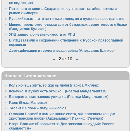
не подлежит»
Петр I: pro et contra. Сохранение суверенитета, абсолютизм и
рывок к империи
Русский язык — это не только слово, но и духовное пространство
Минюст предложил отказаться от бумажных свидетельств о браке
(Владислав Куликов)
УПЦ заявила о независимости от РПЦ
В УПЦ заявили о сохранении отношений с Русской православной
церковью
Дерусификация и теологическая война (Александр Щипков)
←
2 из 10
→
Новое в Читальном зале
Коль хочешь жить, то, жизнь любя (Лариса Миллер)
Конечно, в лужах есть окошко... (Роальд Мандельштам)
Вечерами в застывших улицах... (Роальд Мандельштам)
Ржев (Влад Маленко)
Талант и Злоба – пагубный союз...
О любви Божией к нам и о конце света, объявленном концом
христианской любви (Архимандрит Иакинф (Унчуляк)
Игорь Волгин: «Пророчества Достоевского о судьбе России
сбываются»