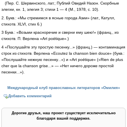
(Пер. С. Шервинского, лат.; Публий Овидий Назон. Скорбные
элегии, кн. 1, элегия 3; стихи 1 — 4 (М., 1978, с. 10).
2
. Букв.: «Мы стремимся в ясные города Азии» (лат., Катулл,
стихотв. XLVI, стих 6.)
3
Букв.: «Возьми красноречие и сверни ему шею!» (франц., из
стихотв. П. Верлена «Art poétique».)
4
«Послушайте эту простую песенку...» (франц.) — контаминация
строк из стихотв. Верлена «Ecoutez la chanson bien douce» (букв.:
«Послушайте нежную песенку...») и «Art poétique» («Rien de plus
cher que la chanson grise...» — «Нет ничего дороже простой
песенки...»).
Международный клуб православных литераторов «Омилия»
Добавить комментарий
Дорогие друзья, наш проект существует исключительно
благодаря вашей поддержке.