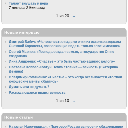
Талант внушать и вера
7 месяцев 2 дня
назад
1 из 20
→
Новые интервью
Дмитрий Бабич: «Человечество надело очки из осколков зеркала
Снежной Королевы, позволяющие видеть только злое и мелкое»
Сергей Марнов: «Господь создал семью, а государство Он не
создавал»
Инна Андреева: «Счастье – это быть частью единого целого»
Светлана Коппел-Ковтун: Точка стояния — вечность (Екатерина
Демина)
Владимир Романенко: «Счастье – это когда оказывается что твои
юношеские мечты сбылись»
Думать или не думать?
Распадающаяся нравственность
1 из 10
→
Новые статьи
Наталья Нарочницкая: «Приговор России вынесен и обжалованию