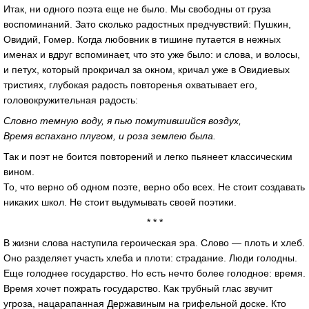
Итак, ни одного поэта еще не было. Мы свободны от груза
воспоминаний. Зато сколько радостных предчувствий: Пушкин,
Овидий, Гомер. Когда любовник в тишине путается в нежных
именах и вдруг вспоминает, что это уже было: и слова, и волосы,
и петух, который прокричал за окном, кричал уже в Овидиевых
тристиях, глубокая радость повторенья охватывает его,
головокружительная радость:
Словно темную воду, я пью помутившийся воздух,
Время вспахано плугом, и роза землею была.
Так и поэт не боится повторений и легко пьянеет классическим
вином.
То, что верно об одном поэте, верно обо всех. Не стоит создавать
никаких школ. Не стоит выдумывать своей поэтики.
* * *
В жизни слова наступила героическая эра. Слово — плоть и хлеб.
Оно разделяет участь хлеба и плоти: страдание. Люди голодны.
Еще голоднее государство. Но есть нечто более голодное: время.
Время хочет пожрать государство. Как трубный глас звучит
угроза, нацарапанная Державиным на грифельной доске. Кто