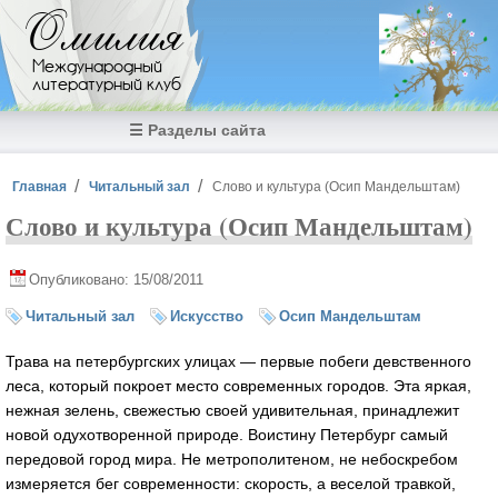
Перейти к основному содержанию
Омилия
Международный
литературный клуб
☰ Разделы сайта
Вы здесь
Главная
Читальный зал
Слово и культура (Осип Мандельштам)
Слово и культура (Осип Мандельштам)
Опубликовано: 15/08/2011
Читальный зал
Искусство
Осип Мандельштам
Трава на петербургских улицах — первые побеги девственного
леса, который покроет место современных городов. Эта яркая,
нежная зелень, свежестью своей удивительная, принадлежит
новой одухотворенной природе. Воистину Петербург самый
передовой город мира. Не метрополитеном, не небоскребом
измеряется бег современности: скорость, а веселой травкой,