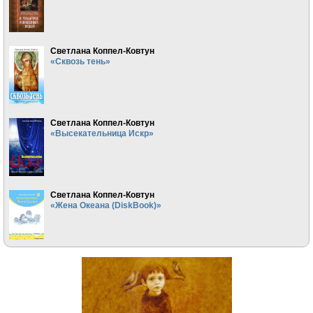
Светлана Коппел-Ковтун
«Сквозь тень»
Светлана Коппел-Ковтун
«Высекательница Искр»
Светлана Коппел-Ковтун
«Жена Океана (DiskBook)»