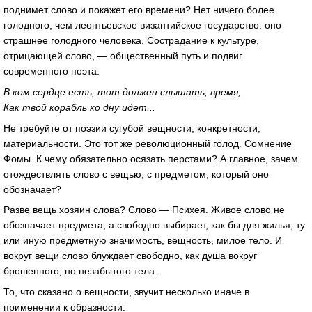
поднимет слово и покажет его времени? Нет ничего более
голодного, чем леонтьевское византийское государство: оно
страшнее голодного человека. Сострадание к культуре,
отрицающей слово, — общественный путь и подвиг
современного поэта.
В ком сердце есть, тот должен слышать, время,
Как твой корабль ко дну идет...
Не требуйте от поэзии сугубой вещности, конкретности,
материальности. Это тот же революционный голод. Сомнение
Фомы. К чему обязательно осязать перстами? А главное, зачем
отождествлять слово с вещью, с предметом, который оно
обозначает?
Разве вещь хозяин слова? Слово — Психея. Живое слово не
обозначает предмета, а свободно выбирает, как бы для жилья, ту
или иную предметную значимость, вещность, милое тело. И
вокруг вещи слово блуждает свободно, как душа вокруг
брошенного, но незабытого тела.
То, что сказано о вещности, звучит несколько иначе в
применении к образности: