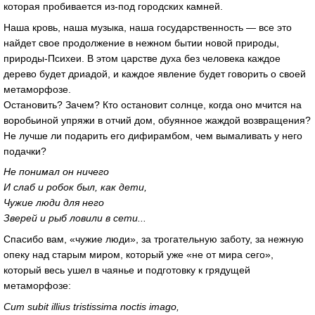
которая пробивается из-под городских камней.
Наша кровь, наша музыка, наша государственность — все это
найдет свое продолжение в нежном бытии новой природы,
природы-Психеи. В этом царстве духа без человека каждое
дерево будет дриадой, и каждое явление будет говорить о своей
метаморфозе.
Остановить? Зачем? Кто остановит солнце, когда оно мчится на
воробьиной упряжи в отчий дом, обуянное жаждой возвращения?
Не лучше ли подарить его дифирамбом, чем вымаливать у него
подачки?
Не понимал он ничего
И слаб и робок был, как дети,
Чужие люди для него
Зверей и рыб ловили в сети...
Спасибо вам, «чужие люди», за трогательную заботу, за нежную
опеку над старым миром, который уже «не от мира сего»,
который весь ушел в чаянье и подготовку к грядущей
метаморфозе:
Cum subit illius tristissima noctis imago,