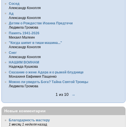
Сосед
Александр Конопля
Ад
Александр Конопля
Детям о Рождестве Иоанна Предтечи
Людмила Громова
Память 1941-2026
Михаил Малеин
"Когда шипит в тиши машина..."
Александр Конопля
Снег
Александр Конопля
НАШИМ ВОИНАМ
Надежда Кушкова
Сказание о жене Адера и о рыжей блуднице
Монахиня Евфимия Пащенко
Можно ли увидеть Бога? Тайна Святой Троицы
Людмила Громова
1 из 10
→
Новые комментарии
Благодарность мастеру
1 месяц 1 неделя
назад