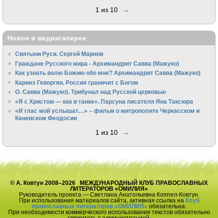
1 из 10
→
Новое в медиагалерее
Святыни Руси. Сергей Марнов
Граждане Русского мира - Архимандрит Савва (Мажуко)
Как узнать волю Божию обо мне? Архимандрит Савва (Мажуко)
Каринэ Геворгян. Россия граничит с Богом
О. Савва (Мажуко). Трибунал над Русской церковью
«Я с Христом — как в танке». Парсуна писателя Яна Таксюра
«И глас мой услышат…» – фильм о митрополите Черкасском и
Каневском Феодосии
1 из 10
→
© А. Ковтун 2008–2026 МЕЖДУНАРОДНЫЙ КЛУБ ПРАВОСЛАВНЫХ
ЛИТЕРАТОРОВ «ОМИЛИЯ»
Руководитель проекта — Светлана Анатольевна Коппел-Ковтун.
При использования материалов сайта, активная ссылка на
Клуб
православных литераторов «ОМИЛИЯ»
обязательна.
При необходимости коммерческого использования текстов обязательно
свяжитесь с администрацией.