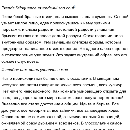
3
Prends l’éloquence et tords-lui son cou!
Пиши безобразные стихи, если сможешь, если сумеешь. Слепой
узнает милое лицо, едва прикоснувшись к нему зрячими
перстами, и слезы радости, настоящей радости узнавания,
брызнут из глаз его после долгой разлуки. Стихотворение живо
внутренним образом, тем звучащим слепком формы, который
предваряет написанное стихотворение. Ни одного слова еще нет,
а стихотворение уже звучит. Это звучит внутренний образ, это его
осязает слух поэта.
И сладок нам лишь узнаванья миг.
Ныне происходит как бы явление глоссолалии. В священном
исступлении поэты говорят на языке всех времен, всех культур.
Нет ничего невозможного. Как комната умирающего открыта для
всех, так дверь старого мира настежь распахнута перед толпой.
Внезапно все стало достоянием общим. Идите и берите. Все
доступно: все лабиринты, все тайники, все заповедные ходы.
Слово стало не семиствольной, а тысячествольной цевницей,
оживляемой сразу дыханием всех веков. В глоссолалии самое
поразительное, что говорящий не знает языка, на котором