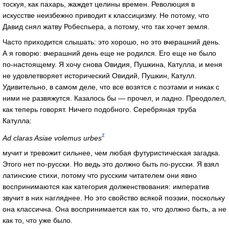
тоскуя, как пахарь, жаждет целины времен. Революция в
искусстве неизбежно приводит к классицизму. Не потому, что
Давид снял жатву Робеспьера, а потому, что так хочет земля.
Часто приходится слышать: это хорошо, но это вчерашний день.
А я говорю: вчерашний день еще не родился. Его еще не было
по-настоящему. Я хочу снова Овидия, Пушкина, Катулла, и меня
не удовлетворяет исторический Овидий, Пушкин, Катулл.
Удивительно, в самом деле, что все возятся с поэтами и никак с
ними не развяжутся. Казалось бы — прочел, и ладно. Преодолел,
как теперь говорят. Ничего подобного. Серебряная труба
Катулла:
2
Ad claras Asiae volemus urbes
мучит и тревожит сильнее, чем любая футуристическая загадка.
Этого нет по-русски. Но ведь это должно быть по-русски. Я взял
латинские стихи, потому что русским читателем они явно
воспринимаются как категория долженствования: императив
звучит в них нагляднее. Но это свойство всякой поэзии, поскольку
она классична. Она воспринимается как то, что должно быть, а не
как то, что уже было.