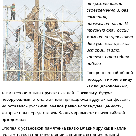
открытие важно,
своевременно и, без
сомнения,
промыслительно. В
трудный для России
момент он проясняет
дискурс всей русской
истории. И это,
конечно, наша общая
победа.
Говоря о нашей общей
победе, я имею в виду
как воцерковлённых,
так и всех остальных русских людей. Поскольку, будучи
неверующими, атеистами или принадлежа к другой конфессии,
но оставаясь русскими, мы всё равно исповедуем ценности,
которые нам передал князь Владимир вместе с византийской
ортодоксией.
Эпопея с установкой памятника князю Владимиру как в капле
воды отразила противостояние защитников национальной