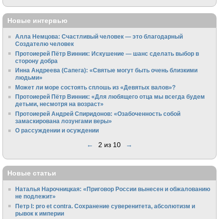
Новые интервью
Алла Немцова: Счастливый человек — это благодарный
Создателю человек
Протоиерей Пётр Винник: Искушение — шанс сделать выбор в
сторону добра
Инна Андреева (Сапега): «Святые могут быть очень близкими
людьми»
Может ли море состоять сплошь из «Девятых валов»?
Протоиерей Пётр Винник: «Для любящего отца мы всегда будем
детьми, несмотря на возраст»
Протоиерей Андрей Спиридонов: «Озабоченность собой
замаскирована лозунгами веры»
О рассуждении и осуждении
←
2 из 10
→
Новые статьи
Наталья Нарочницкая: «Приговор России вынесен и обжалованию
не подлежит»
Петр I: pro et contra. Сохранение суверенитета, абсолютизм и
рывок к империи