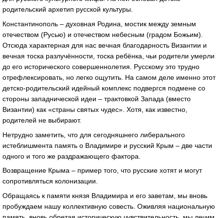
родительский архетип русской культуры.
Константинополь – духовная Родина, мостик между земным
отечеством (Русью) и отечеством небесным (градом Божьим).
Отсюда характерная для нас вечная благодарность Византии и
вечная тоска разлучённости, тоска ребёнка, чьи родители умерли
до его исторического совершеннолетия. Русскому это трудно
отрефлексировать, но легко ощутить. На самом деле именно этот
детско-родительский идейный комплекс подвергся подмене со
стороны западнической идеи – трактовкой Запада (вместо
Византии) как «страны святых чудес». Хотя, как известно,
родителей не выбирают.
Нетрудно заметить, что для сегодняшнего либерального
истеблишмента память о Владимире и русский Крым – две части
одного и того же раздражающего фактора.
Возвращение Крыма – пример того, что русские хотят и могут
сопротивляться колонизации.
Обращаясь к памяти князя Владимира и его заветам, мы вновь
пробуждаем нашу коллективную совесть. Оживляя национальную
память, вновь обретая историческую чувствительность, мы лечим