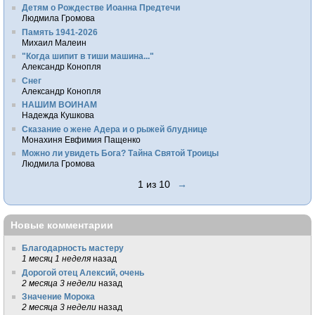
Детям о Рождестве Иоанна Предтечи
Людмила Громова
Память 1941-2026
Михаил Малеин
"Когда шипит в тиши машина..."
Александр Конопля
Снег
Александр Конопля
НАШИМ ВОИНАМ
Надежда Кушкова
Сказание о жене Адера и о рыжей блуднице
Монахиня Евфимия Пащенко
Можно ли увидеть Бога? Тайна Святой Троицы
Людмила Громова
1 из 10
→
Новые комментарии
Благодарность мастеру
1 месяц 1 неделя
назад
Дорогой отец Алексий, очень
2 месяца 3 недели
назад
Значение Морока
2 месяца 3 недели
назад