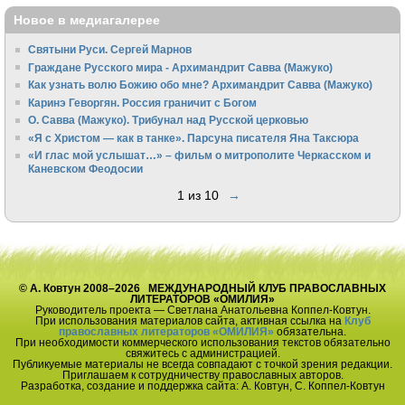
Новое в медиагалерее
Святыни Руси. Сергей Марнов
Граждане Русского мира - Архимандрит Савва (Мажуко)
Как узнать волю Божию обо мне? Архимандрит Савва (Мажуко)
Каринэ Геворгян. Россия граничит с Богом
О. Савва (Мажуко). Трибунал над Русской церковью
«Я с Христом — как в танке». Парсуна писателя Яна Таксюра
«И глас мой услышат…» – фильм о митрополите Черкасском и
Каневском Феодосии
1 из 10
→
© А. Ковтун 2008–2026 МЕЖДУНАРОДНЫЙ КЛУБ ПРАВОСЛАВНЫХ
ЛИТЕРАТОРОВ «ОМИЛИЯ»
Руководитель проекта — Светлана Анатольевна Коппел-Ковтун.
При использования материалов сайта, активная ссылка на
Клуб
православных литераторов «ОМИЛИЯ»
обязательна.
При необходимости коммерческого использования текстов обязательно
свяжитесь с администрацией.
Публикуемые материалы не всегда совпадают с точкой зрения редакции.
Приглашаем к сотрудничеству православных авторов.
Разработка, создание и поддержка сайта: А. Ковтун, С. Коппел-Ковтун