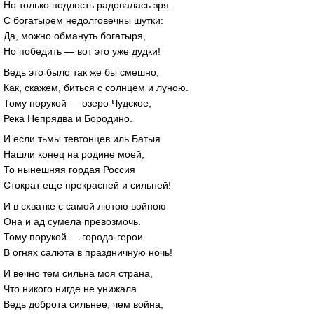
Но только подлость радовалась зря.
С богатырем недолговечны шутки:
Да, можно обмануть богатыря,
Но победить — вот это уже дудки!
Ведь это было так же бы смешно,
Как, скажем, биться с солнцем и луною.
Тому порукой — озеро Чудское,
Река Непрядва и Бородино.
И если тьмы тевтонцев иль Батыя
Нашли конец на родине моей,
То нынешняя гордая Россия
Стократ еще прекрасней и сильней!
И в схватке с самой лютою войною
Она и ад сумела превозмочь.
Тому порукой — города-герои
В огнях салюта в праздничную ночь!
И вечно тем сильна моя страна,
Что никого нигде не унижала.
Ведь доброта сильнее, чем война,