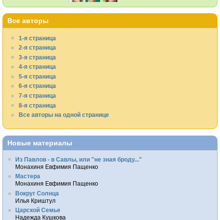
Все авторы
1-я страница
2-я страница
3-я страница
4-я страница
5-я страница
6-я страница
7-я страница
8-я страница
Все авторы на одной странице
Новые материалы
Из Павлов - в Савлы, или "не зная броду..."
Монахиня Евфимия Пащенко
Мастера
Монахиня Евфимия Пащенко
Вокруг Солнца
Илья Криштул
Царской Семье
Надежда Кушкова