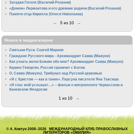
Загадки Гоголя (Василий Розанов)
«Демон» Лермонтова и его древние родичи (Василий Розанов)
Памяти отца Кирилла (Олеся Николаева)
←
5 из 10
→
Новое в медиагалерее
Святыни Руси. Сергей Марнов
Граждане Русского мира - Архимандрит Савва (Мажуко)
Как узнать волю Божию обо мне? Архимандрит Савва (Мажуко)
Каринэ Геворгян. Россия граничит с Богом
О. Савва (Мажуко). Трибунал над Русской церковью
«Я с Христом — как в танке». Парсуна писателя Яна Таксюра
«И глас мой услышат…» – фильм о митрополите Черкасском и
Каневском Феодосии
1 из 10
→
© А. Ковтун 2008–2026 МЕЖДУНАРОДНЫЙ КЛУБ ПРАВОСЛАВНЫХ
ЛИТЕРАТОРОВ «ОМИЛИЯ»