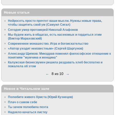
Новые статьи
Нейросеть просто прочтет ваши мысли. Нужны новые права,
чтобы защитить свой ум (Самуил Сигал)
Сегодня умер протоиерей Николай Агафонов
Мы будем жить в общагах, есть насекомых и гордиться этим
(Виктор Мараховский)
Cовременное монашество. Игра и богоискательство
«Автор уходит неизвестным» (Сергей Шаргунов)
Александр Щипков: Минздрав поменял философское отношение к
понятиям "мужчина и женщина"
Калужская бизнесвумен решила раздавать хлеб бесплатно и
пожалела об этом
←
8 из 10
→
Новое в Читальном зале
Полюбите живого Христа (Юрий Кузнецов)
Плач о самом себе
Ты зачем полюбила поэта
Надоело качаться листку