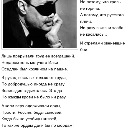
Не потому, что кровь
не горяча,
А потому, что русского
плеча
Ни разу в жизни злоба
не касалась...
И стрелами звеневшие
бои
Лишь прерывали труд ее всегдашний.
Недаром конь могучего Ильи
Оседлан был хозяином на пашне.
В руках, веселых только от труда,
По добродушью иногда не сразу
Возмездие вздымалось. Это да.
Но жажды крови не было ни разу.
А коли верх одерживали орды,
Прости, Россия, беды сыновей.
Когда бы не усобицы князей,
То как же ордам дали бы по мордам!