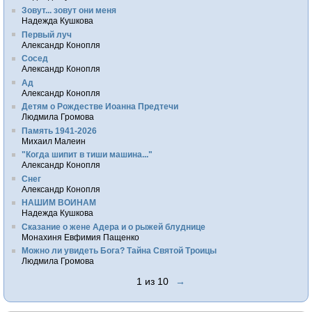
Зовут... зовут они меня
Надежда Кушкова
Первый луч
Александр Конопля
Сосед
Александр Конопля
Ад
Александр Конопля
Детям о Рождестве Иоанна Предтечи
Людмила Громова
Память 1941-2026
Михаил Малеин
"Когда шипит в тиши машина..."
Александр Конопля
Снег
Александр Конопля
НАШИМ ВОИНАМ
Надежда Кушкова
Сказание о жене Адера и о рыжей блуднице
Монахиня Евфимия Пащенко
Можно ли увидеть Бога? Тайна Святой Троицы
Людмила Громова
1 из 10
→