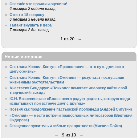
Спасибо что прочли и оценили!
6 месяцев 2 недели
назад
Ответ к 18 вопросу
6 месяцев 3 недели
назад
Талант внушать и вера
7 месяцев 2 дня
назад
1 из 20
→
Новые интервью
Светлана Коппел-Ковтун: «Православие — это путь длиною в
целую жизнь»
Светлана Коппел-Ковтун: «Омилия» — результат послушания
жизненным обстоятельствам
Анастасия Бондарук: «Психолог помогает человеку найти свой
творческий выход»
Ю.Н. Вознесенская: «Более всего радует радость, которую люди
испытывают при встрече друг с другом»
Поэзия как продолжение пастырской проповеди (Андрей Сигутин)
«Омилия» — место встречи православных литераторов (Виктория
Сидорова)
Священнослужитель и гиблые превратности (Михаил Бойко)
←
9 из 10
→