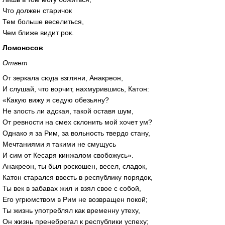
Что должен старичок
Тем больше веселиться,
Чем ближе видит рок.
Ломоносов
Ответ
От зеркала сюда взгляни, Анакреон,
И слушай, что ворчит, нахмурившись, Катон:
«Какую вижу я седую обезьяну?
Не злость ли адская, такой оставя шум,
От ревности на смех склонить мой хочет ум?
Однако я за Рим, за вольность твердо стану,
Мечтаниями я такими не смущусь
И сим от Кесаря кинжалом свобожусь».
Анакреон, ты был роскошен, весел, сладок,
Катон старался ввесть в республику порядок,
Ты век в забавах жил и взял свое с собой,
Его угрюмством в Рим не возвращен покой;
Ты жизнь употреблял как временну утеху,
Он жизнь пренебрегал к республики успеху;