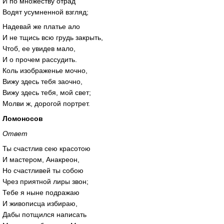
И по множеству отрад
Водят усумненной взгляд;
Надевай же платье ало
И не тщись всю грудь закрыть,
Чтоб, ее увидев мало,
И о прочем рассудить.
Коль изображенье мочно,
Вижу здесь тебя заочно,
Вижу здесь тебя, мой свет;
Молви ж, дорогой портрет.
Ломоносов
Ответ
Ты счастлив сею красотою
И мастером, Анакреон,
Но счастливей ты собою
Чрез приятной лиры звон;
Тебе я ныне подражаю
И живописца избираю,
Дабы потщился написать