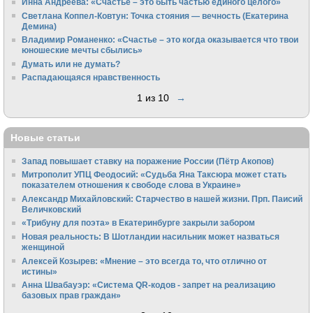
Инна Андреева: «Счастье – это быть частью единого целого»
Светлана Коппел-Ковтун: Точка стояния — вечность (Екатерина
Демина)
Владимир Романенко: «Счастье – это когда оказывается что твои
юношеские мечты сбылись»
Думать или не думать?
Распадающаяся нравственность
1 из 10
→
Новые статьи
Запад повышает ставку на поражение России (Пётр Акопов)
Митрополит УПЦ Феодосий: «Судьба Яна Таксюра может стать
показателем отношения к свободе слова в Украине»
Алек­сандр Михайловский: Старчество в нашей жизни. Прп. Паисий
Величковский
«Трибуну для поэта» в Екатеринбурге закрыли забором
Новая реальность: В Шотландии насильник может назваться
женщиной
Алексей Козырев: «Мнение – это всегда то, что отлично от
истины»
Анна Швабауэр: «Система QR-кодов - запрет на реализацию
базовых прав граждан»