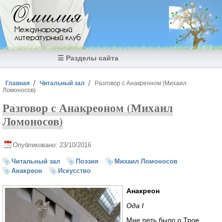
Перейти к основному содержанию
Омилия
Международный
литературный клуб
☰ Разделы сайта
Вы здесь
Главная
Читальный зал
Разговор с Анакреоном (Михаил
Ломоносов)
Разговор с Анакреоном (Михаил
Ломоносов)
Опубликовано: 23/10/2016
Читальный зал
Поэзия
Михаил Ломоносов
Анакреон
Искусство
Анакреон
Ода I
Мне петь было о Трое,