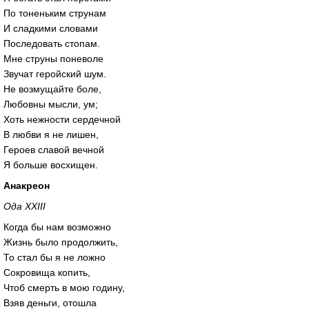
По тоненьким струнам
И сладкими словами
Последовать стопам.
Мне струны поневоле
Звучат геройский шум.
Не возмущайте боле,
Любовны мысли, ум;
Хоть нежности сердечной
В любви я не лишен,
Героев славой вечной
Я больше восхищен.
Анакреон
Ода XXIII
Когда бы нам возможно
Жизнь было продолжить,
То стал бы я не ложно
Сокровища копить,
Чтоб смерть в мою годину,
Взяв деньги, отошла