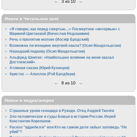
←
3 из 10
→
Новое в Читальном зале
«Я говорю, как перед смертью…» Посмертное «интервью» с
Мариной Цветаевой (Вячеслав Недошивин)
Речь о пролитом молоке (Иосиф Бродский)
Возможна ли женщине мертвой хвала? (Осип Мандельштам)
Нашедший подкову (Осип Мандельштам)
Альфред Шнитке: «Наибольшее влияние на меня оказал
Достоевский»
Атомная сказка (Юрий Кузнецов)
Христос — Аполлон (Рэй Брэдбери)
←
8 из 10
→
Новое в медиагалерее
Страшные уроки геноцида в Руанде. Отец Андрей Ткачёв
Зло человеческое и суды Божьи в истории России. Иерей
Константин Корепанов
Раскол "вдребезги" или Кто на самом деле забыл заповедь "Не
убий"?