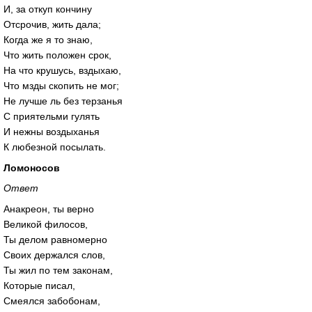
И, за откуп кончину
Отсрочив, жить дала;
Когда же я то знаю,
Что жить положен срок,
На что крушусь, вздыхаю,
Что мзды скопить не мог;
Не лучше ль без терзанья
С приятельми гулять
И нежны воздыханья
К любезной посылать.
Ломоносов
Ответ
Анакреон, ты верно
Великой филосов,
Ты делом равномерно
Своих держался слов,
Ты жил по тем законам,
Которые писал,
Смеялся забобонам,