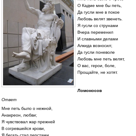
О Кадме мне бы петь,
Да гусли мне в покое
Любовь велят звенеть.
Я гусли со струнами
Вчера переменил
И славными делами
Алкида возносил;
Да гусли поневоле
Любовь мне петь велят,
О вас, герои, боле,
Прощайте, не хотят.
Ломоносов
Ответ
Мне петь было о нежной,
Анакреон, любви;
Я чувствовал жар прежней
В согревшейся крови,
Я бегать стал перстами