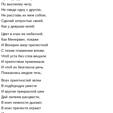
По высокому челу,
Не сведи одну с другою,
Не расставь их меж собою,
Сделай хитростью своей,
Как у девушки моей;
Цвет в очах ее небесной,
Как Минервин, покажи
И Венерин взор прелестной
С тихим пламенем вложи,
Чтоб уста без слов вещали
И приятством привлекали
И чтоб их безгласна речь
Показалась медом течь;
Всех приятностей затеи
В подбородок умести
И кругом прекрасной шеи
Дай лилеям расцвести,
В коих нежности дыхаюг,
В коих прелести играют