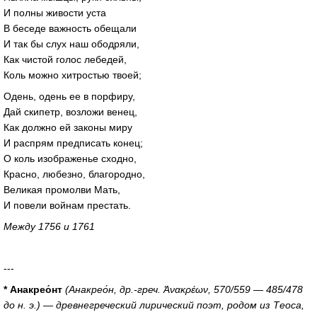
И полны живости уста
В беседе важность обещали
И так бы слух наш ободряли,
Как чистой голос лебедей,
Коль можно хитростью твоей;
Одень, одень ее в порфиру,
Дай скипетр, возложи венец,
Как должно ей законы миру
И распрям предписать конец;
О коль изображенье сходно,
Красно, любезно, благородно,
Великая промолви Мать,
И повели войнам престать.
Между 1756 и 1761
---
* Анакрео́нт
(Анакрео́н, др.-греч. Ἀνακρέων, 570/559 — 485/478
до н. э.) — древнегреческий лирический поэт, родом из Теоса,