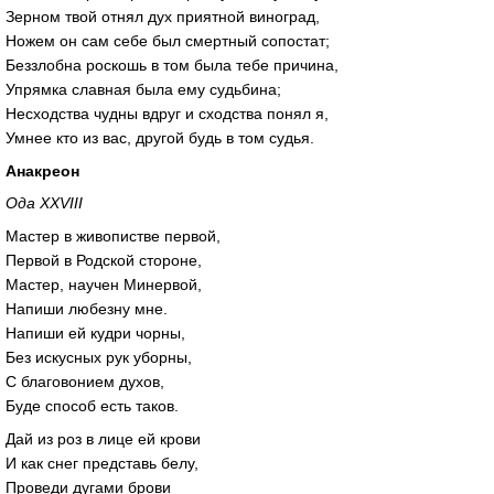
Зерном твой отнял дух приятной виноград,
Ножем он сам себе был смертный сопостат;
Беззлобна роскошь в том была тебе причина,
Упрямка славная была ему судьбина;
Несходства чудны вдруг и сходства понял я,
Умнее кто из вас, другой будь в том судья.
Анакреон
Ода XXVIII
Мастер в живопистве первой,
Первой в Родской стороне,
Мастер, научен Минервой,
Напиши любезну мне.
Напиши ей кудри чорны,
Без искусных рук уборны,
С благовонием духов,
Буде способ есть таков.
Дай из роз в лице ей крови
И как снег представь белу,
Проведи дугами брови