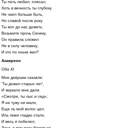
Ты петь любил, плясал;
Хоть в вечность ты глубоку
Не чаял больше быть,
Но славой после року
Ты мог до нас дожить:
Возьмите прочь Сенеку,
Он правила сложил
Не в силу человеку,
И кто по оным жил?
Анакреон
Ода XI
Мне девушки сказали:
'Ты дожил старых лет',
И зеркало мне дали:
«Смотри, ты лыс и сед»;
Я не тужу ни мало,
Еще ль мой волос цел,
Иль темя гладко стало,
И весь я побелел;
Лишь в том могу божиться,