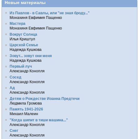
Новые материалы
Из Павлов - в Савлы, или "не зная броду..."
Монахиня Евфимия Пащенко
Мастера
Монахиня Евфимия Пащенко
Вокруг Солнца
Илья Криштул
Царской Семье
Надежда Кушкова
Зовут... зовут они меня
Надежда Кушкова
Первый луч
Александр Конопля
Сосед
Александр Конопля
Ад
Александр Конопля
Детям о Рождестве Иоанна Предтечи
Людмила Громова
Память 1941-2026
Михаил Малеин
"Когда шипит в тиши машина..."
Александр Конопля
Снег
Александр Конопля