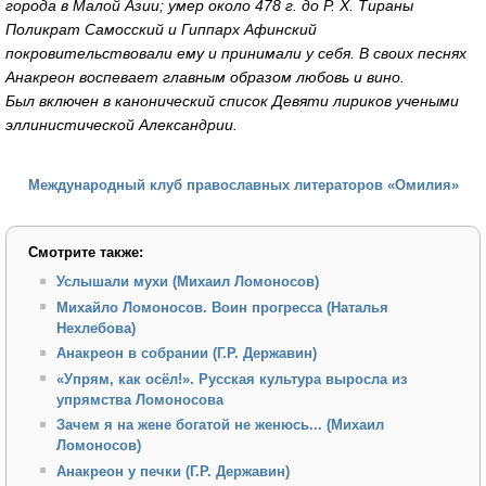
города в Малой Азии; умер около 478 г. до Р. X. Тираны
Поликрат Самосский и Гиппарх Афинский
покровительствовали ему и принимали у себя. В своих песнях
Анакреон воспевает главным образом любовь и вино.
Был включен в канонический список Девяти лириков учеными
эллинистической Александрии.
Международный клуб православных литераторов «Омилия»
Смотрите также:
Услышали мухи (Михаил Ломоносов)
Михайло Ломоносов. Воин прогресса (Наталья
Нехлебова)
Анакреон в собрании (Г.Р. Державин)
«Упрям, как осёл!». Русская культура выросла из
упрямства Ломоносова
Зачем я на жене богатой не женюсь... (Михаил
Ломоносов)
Анакреон у печки (Г.Р. Державин)