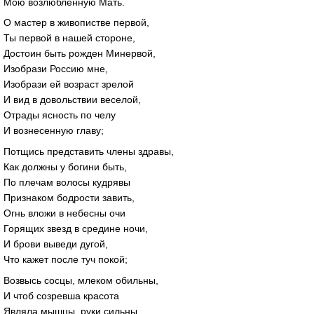
Мою возлюбленную Мать.
О мастер в живопистве первой,
Ты первой в нашей стороне,
Достоин быть рожден Минервой,
Изобрази Россию мне,
Изобрази ей возраст зрелой
И вид в довольствии веселой,
Отрады ясность по челу
И вознесенную главу;
Потщись представить члены здравы,
Как должны у богини быть,
По плечам волосы кудрявы
Признаком бодрости завить,
Огнь вложи в небесны очи
Горящих звезд в средине ночи,
И брови выведи дугой,
Что кажет после туч покой;
Возвысь сосцы, млеком обильны,
И чтоб созревша красота
Являла мышцы, руки сильны,