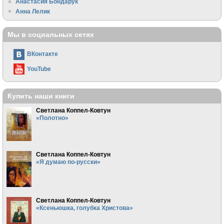
Анастасия Бондарук
Анна Лелик
Мы в социальных сетях
ВКонтакте
YouTube
Купить наши книги
Светлана Коппел-Ковтун
«Полотно»
Светлана Коппел-Ковтун
«Я думаю по-русски»
Светлана Коппел-Ковтун
«Ксеньюшка, голубка Христова»