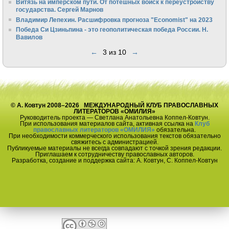
Витязь на имперском пути. От потешных войск к переустройству
государства. Сергей Марнов
Владимир Лепехин. Расшифровка прогноза "Economist" на 2023
Победа Си Цзиньпина - это геополитическая победа России. Н.
Вавилов
←
3 из 10
→
© А. Ковтун 2008–2026 МЕЖДУНАРОДНЫЙ КЛУБ ПРАВОСЛАВНЫХ
ЛИТЕРАТОРОВ «ОМИЛИЯ»
Руководитель проекта — Светлана Анатольевна Коппел-Ковтун.
При использования материалов сайта, активная ссылка на
Клуб
православных литераторов «ОМИЛИЯ»
обязательна.
При необходимости коммерческого использования текстов обязательно
свяжитесь с администрацией.
Публикуемые материалы не всегда совпадают с точкой зрения редакции.
Приглашаем к сотрудничеству православных авторов.
Разработка, создание и поддержка сайта: А. Ковтун, С. Коппел-Ковтун