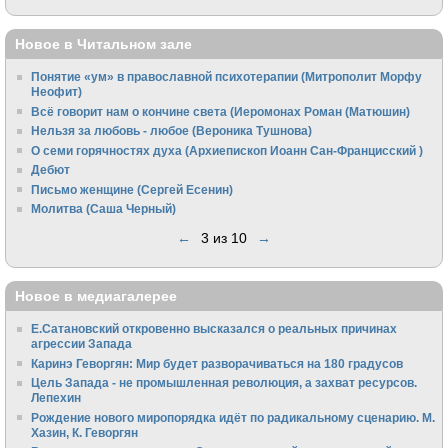
Новое в Читальном зале
Понятие «ум» в православной психотерапии (Митрополит Морфу
Неофит)
Всё говорит нам о кончине света (Иеромонах Роман (Матюшин)
Нельзя за любовь - любое (Вероника Тушнова)
О семи горячностях духа (Архиепископ Иоанн Сан-Францисский )
Дебют
Письмо женщине (Сергей Есенин)
Молитва (Саша Черный)
←
3 из 10
→
Новое в медиагалерее
Е.Сатановский откровенно высказался о реальных причинах
агрессии Запада
Каринэ Геворгян: Мир будет разворачиваться на 180 градусов
Цель Запада - не промышленная революция, а захват ресурсов.
Лепехин
Рождение нового миропорядка идёт по радикальному сценарию. М.
Хазин, К. Геворгян