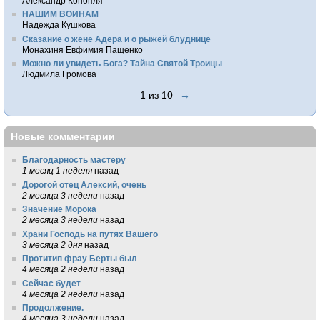
Александр Конопля
НАШИМ ВОИНАМ
Надежда Кушкова
Сказание о жене Адера и о рыжей блуднице
Монахиня Евфимия Пащенко
Можно ли увидеть Бога? Тайна Святой Троицы
Людмила Громова
1 из 10
→
Новые комментарии
Благодарность мастеру
1 месяц 1 неделя
назад
Дорогой отец Алексий, очень
2 месяца 3 недели
назад
Значение Морока
2 месяца 3 недели
назад
Храни Господь на путях Вашего
3 месяца 2 дня
назад
Протитип фрау Берты был
4 месяца 2 недели
назад
Сейчас будет
4 месяца 2 недели
назад
Продолжение.
4 месяца 3 недели
назад