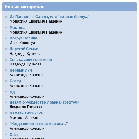
Новые материалы
Из Павлов - в Савлы, или "не зная броду..."
Монахиня Евфимия Пащенко
Мастера
Монахиня Евфимия Пащенко
Вокруг Солнца
Илья Криштул
Царской Семье
Надежда Кушкова
Зовут... зовут они меня
Надежда Кушкова
Первый луч
Александр Конопля
Сосед
Александр Конопля
Ад
Александр Конопля
Детям о Рождестве Иоанна Предтечи
Людмила Громова
Память 1941-2026
Михаил Малеин
"Когда шипит в тиши машина..."
Александр Конопля
Снег