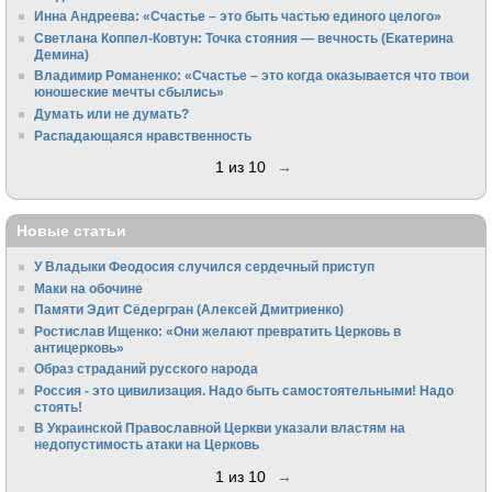
Инна Андреева: «Счастье – это быть частью единого целого»
Светлана Коппел-Ковтун: Точка стояния — вечность (Екатерина
Демина)
Владимир Романенко: «Счастье – это когда оказывается что твои
юношеские мечты сбылись»
Думать или не думать?
Распадающаяся нравственность
1 из 10
→
Новые статьи
У Владыки Феодосия случился сердечный приступ
Маки на обочине
Памяти Эдит Сёдергран (Алексей Дмитриенко)
Ростислав Ищенко: «Они желают превратить Церковь в
антицерковь»
Образ страданий русского народа
Россия - это цивилизация. Надо быть самостоятельными! Надо
стоять!
В Украинской Православной Церкви указали властям на
недопустимость атаки на Церковь
1 из 10
→