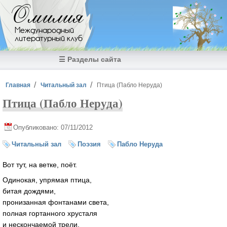
Перейти к основному содержанию
Омилия
Международный
литературный клуб
☰ Разделы сайта
Вы здесь
Главная
Читальный зал
Птица (Пабло Неруда)
Птица (Пабло Неруда)
Опубликовано: 07/11/2012
Читальный зал
Поэзия
Пабло Неруда
Вот тут, на ветке, поёт.
Одинокая, упрямая птица,
битая дождями,
пронизанная фонтанами света,
полная гортанного хрусталя
и нескончаемой трели.