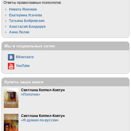
Ответы православных психологов:
Никита Яночкин
Екатерина Усачева
Татьяна Бобровских
Анастасия Бондарук
Анна Лелик
Мы в социальных сетях
ВКонтакте
YouTube
Купить наши книги
Светлана Коппел-Ковтун
«Полотно»
Светлана Коппел-Ковтун
«Я думаю по-русски»