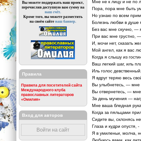
Мне не к лицу и не по л
Вы можете поддержать наш проект,
перечислив доступную вам сумму на
Пора, пора мне быть у
наш счёт.
Но узнаю по всем при
Кроме того, вы можете разместить
на своём сайте
наш баннер.
Болезнь любви в душе 
Без вас мне скучно, — 
При вас мне грустно, —
И, мочи нет, сказать ж
Мой ангел, как я вас л
Когда я слышу из гости
Ваш легкий шаг, иль пл
Иль голос девственный
Правила
Я вдруг теряю весь сво
Вы улыбнетесь, — мне 
Правила для посетителей сайта
Международного клуба
Вы отвернетесь, — мне
православных литераторов
За день мучения — на
«Омилия»
Мне ваша бледная рука
Когда за пяльцами при
Вход для авторов
Сидите вы, склонясь н
Глаза и кудри опустя, -
Войти на сайт
Я в умиленьи, молча, 
Любуюсь вами, как дитя