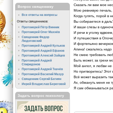
Сказать ли вам мое нес
Вопрос священнику
Мою ревнивую печаль,
Все ответы на вопросы
Когда гулять, порой в н
Вы собираетеся в даль
Ответы священников:
И ваши слезы в одиночк
Протоиерей Пётр Винник
Протоиерей Олег Махнёв
И речи в уголку вдвоем
Священник Федор
И путешествия в Опочк
Людоговский
И фортепьяно вечерком
Протоиерей Андрей Кульков
Алина! сжальтесь надо
Протоиерей Андрей Ефанов
Не смею требовать люб
Протоиерей Алексий Зайцев
Быть может, за грехи м
Протоиерей Андрей
Спиридонов
Мой ангел, я любви не 
Протоиерей Андрей Ткачёв
Но притворитесь! Этот 
Протоиерей Василий Мазур
Всё может выразить так
Священник Сергий Бегиян
Ах, обмануть меня не т
Иерей Владислав Береговой
Я сам обманываться ра
Задать вопрос психологу