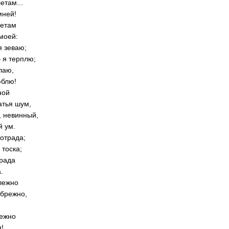
етам...
мней!
метам
моей:
я зеваю;
 я терплю;
елаю,
юблю!
ной
атья шум,
, невинный,
й ум.
отрада;
 тоска;
града
.
лежно
ебрежно,
нежно
!..