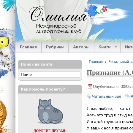
Перейти к основному содержанию
Омилия
Международный
литературный клуб
Главная
Рубрики
Авторы
Книги
Ин
Вы здесь
Главная
Читальный з
Поиск на сайте
Признание (А
Опубликовано: 30/06/
Как помочь проекту?
Читальный зал
А
Я вас люблю, — хоть я
Хоть это труд и стыд н
И в этой глупости несч
У ваших ног я признаю
ДОРОГИЕ ДРУЗЬЯ!