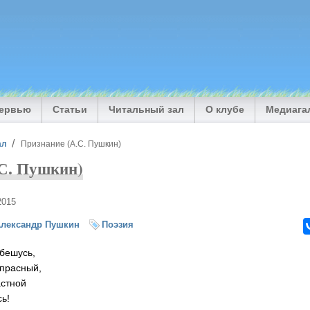
тервью
Статьи
Читальный зал
О клубе
Медиага
ал
Признание (А.С. Пушкин)
.С. Пушкин)
2015
лександр Пушкин
Поэзия
 бешусь,
апрасный,
астной
сь!