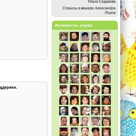
Ольга Седакова
Стансы в манере Александра
Поупа
Активисты клуба
ддержке.