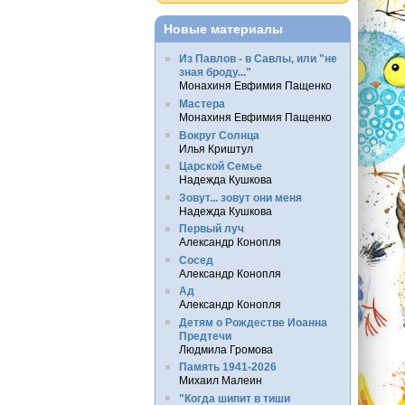
Новые материалы
Из Павлов - в Савлы, или "не
зная броду..."
Монахиня Евфимия Пащенко
Мастера
Монахиня Евфимия Пащенко
Вокруг Солнца
Илья Криштул
Царской Семье
Надежда Кушкова
Зовут... зовут они меня
Надежда Кушкова
Первый луч
Александр Конопля
Сосед
Александр Конопля
Ад
Александр Конопля
Детям о Рождестве Иоанна
Предтечи
Людмила Громова
Память 1941-2026
Михаил Малеин
"Когда шипит в тиши