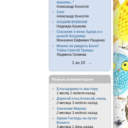
машина..."
Александр Конопля
Снег
Александр Конопля
НАШИМ ВОИНАМ
Надежда Кушкова
Сказание о жене Адера и о
рыжей блуднице
Монахиня Евфимия Пащенко
Можно ли увидеть Бога?
Тайна Святой Троицы
Людмила Громова
1 из 10
→
Новые комментарии
Благодарность мастеру
1 месяц 1 неделя
назад
Дорогой отец Алексий, очень
2 месяца 3 недели
назад
Значение Морока
2 месяца 3 недели
назад
Храни Господь на путях
Вашего
3 месяца 1 день
назад