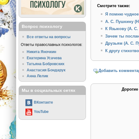
Смотрите также:
Я помню чудное 
А. С. Пушкину (
Вопрос психологу
К Языкову (А. С
Зачем ты послан
Все ответы на вопросы
Друзьям (А. С. 
Ответы православных психологов:
К другу стихотво
Никита Яночкин
Екатерина Усачева
Татьяна Бобровских
Анастасия Бондарук
Добавить коммента
Анна Лелик
Дорогие
Мы в социальных сетях
ВКонтакте
YouTube