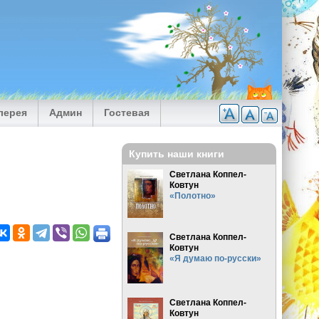
лерея
Админ
Гостевая
Купить наши книги
Светлана Коппел-
Ковтун
«Полотно»
Светлана Коппел-
Ковтун
«Я думаю по-русски»
Светлана Коппел-
Ковтун