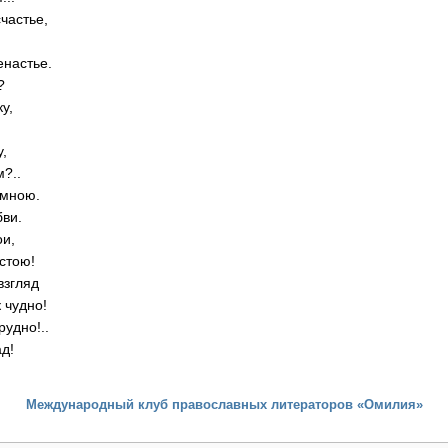
частье,
енастье.
?
у,
,
у,
?..
 мною.
ви.
ои,
стою!
взгляд
 чудно!
рудно!..
д!
Международный клуб православных литераторов «Омилия»