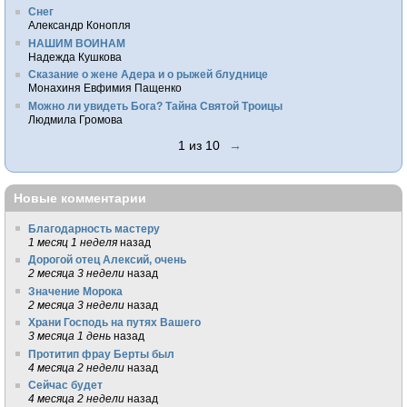
Снег
Александр Конопля
НАШИМ ВОИНАМ
Надежда Кушкова
Сказание о жене Адера и о рыжей блуднице
Монахиня Евфимия Пащенко
Можно ли увидеть Бога? Тайна Святой Троицы
Людмила Громова
1 из 10
→
Новые комментарии
Благодарность мастеру
1 месяц 1 неделя
назад
Дорогой отец Алексий, очень
2 месяца 3 недели
назад
Значение Морока
2 месяца 3 недели
назад
Храни Господь на путях Вашего
3 месяца 1 день
назад
Протитип фрау Берты был
4 месяца 2 недели
назад
Сейчас будет
4 месяца 2 недели
назад