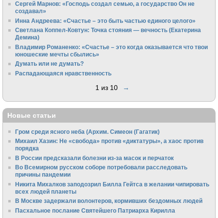
Сергей Марнов: «Господь создал семью, а государство Он не
создавал»
Инна Андреева: «Счастье – это быть частью единого целого»
Светлана Коппел-Ковтун: Точка стояния — вечность (Екатерина
Демина)
Владимир Романенко: «Счастье – это когда оказывается что твои
юношеские мечты сбылись»
Думать или не думать?
Распадающаяся нравственность
1 из 10
→
Новые статьи
Гром среди ясного неба (Архим. Симеон (Гагатик)
Михаил Хазин: Не «свобода» против «диктатуры», а хаос против
порядка
В России предсказали болезни из-за масок и перчаток
Во Всемирном русском соборе потребовали расследовать
причины пандемии
Никита Михалков заподозрил Билла Гейтса в желании чипировать
всех людей планеты
В Москве задержали волонтеров, кормивших бездомных людей
Пасхальное послание Святейшего Патриарха Кирилла