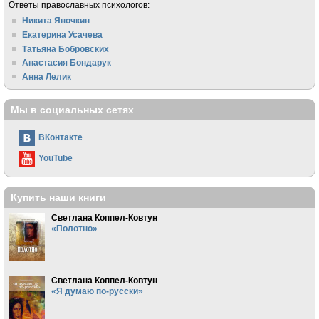
Ответы православных психологов:
Никита Яночкин
Екатерина Усачева
Татьяна Бобровских
Анастасия Бондарук
Анна Лелик
Мы в социальных сетях
ВКонтакте
YouTube
Купить наши книги
Светлана Коппел-Ковтун
«Полотно»
Светлана Коппел-Ковтун
«Я думаю по-русски»