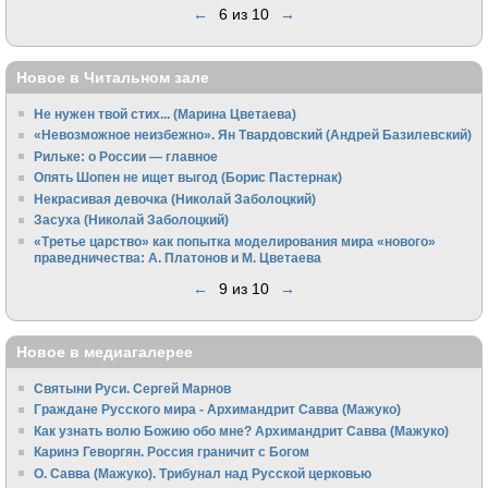
←
6 из 10
→
Новое в Читальном зале
Не нужен твой стих... (Марина Цветаева)
«Невозможное неизбежно». Ян Твардовский (Андрей Базилевский)
Рильке: о России — главное
Опять Шопен не ищет выгод (Борис Пастернак)
Некрасивая девочка (Николай Заболоцкий)
Засуха (Николай Заболоцкий)
«Третье царство» как попытка моделирования мира «нового»
праведничества: А. Платонов и М. Цветаева
←
9 из 10
→
Новое в медиагалерее
Святыни Руси. Сергей Марнов
Граждане Русского мира - Архимандрит Савва (Мажуко)
Как узнать волю Божию обо мне? Архимандрит Савва (Мажуко)
Каринэ Геворгян. Россия граничит с Богом
О. Савва (Мажуко). Трибунал над Русской церковью