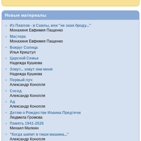
Новые материалы
Из Павлов - в Савлы, или "не зная броду..."
Монахиня Евфимия Пащенко
Мастера
Монахиня Евфимия Пащенко
Вокруг Солнца
Илья Криштул
Царской Семье
Надежда Кушкова
Зовут... зовут они меня
Надежда Кушкова
Первый луч
Александр Конопля
Сосед
Александр Конопля
Ад
Александр Конопля
Детям о Рождестве Иоанна Предтечи
Людмила Громова
Память 1941-2026
Михаил Малеин
"Когда шипит в тиши машина..."
Александр Конопля