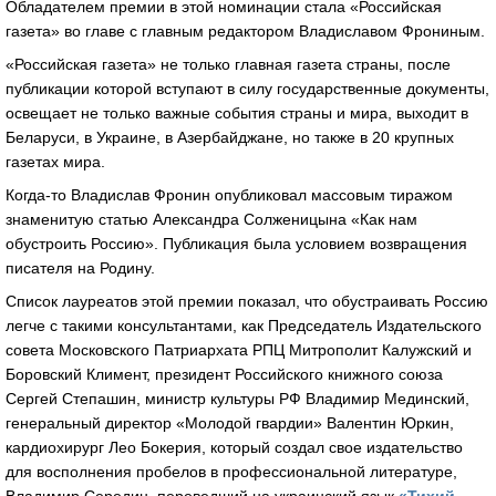
Обладателем премии в этой номинации стала «Российская
газета» во главе с главным редактором Владиславом Фрониным.
«Российская газета» не только главная газета страны, после
публикации которой вступают в силу государственные документы,
освещает не только важные события страны и мира, выходит в
Беларуси, в Украине, в Азербайджане, но также в 20 крупных
газетах мира.
Когда-то Владислав Фронин опубликовал массовым тиражом
знаменитую статью Александра Солженицына «Как нам
обустроить Россию». Публикация была условием возвращения
писателя на Родину.
Список лауреатов этой премии показал, что обустраивать Россию
легче с такими консультантами, как Председатель Издательского
совета Московского Патриархата РПЦ Митрополит Калужский и
Боровский Климент, президент Российского книжного союза
Сергей Степашин, министр культуры РФ Владимир Мединский,
генеральный директор «Молодой гвардии» Валентин Юркин,
кардиохирург Лео Бокерия, который создал свое издательство
для восполнения пробелов в профессиональной литературе,
Владимир Середин, переведший на украинский язык
«Тихий